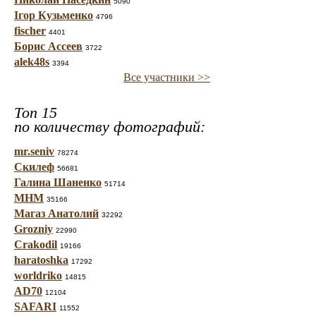
5090
Ігор Кузьменко
4796
fischer
4401
Борис Ассеев
3722
alek48s
3394
Все участники >>
Топ 15
по количеству фотографий:
mr.seniv
78274
Скилеф
56681
Галина Шаненко
51714
МНМ
35166
Магаз Анатолий
32292
Grozniy
22990
Crakodil
19166
haratoshka
17292
worldriko
14815
AD70
12104
SAFARI
11552