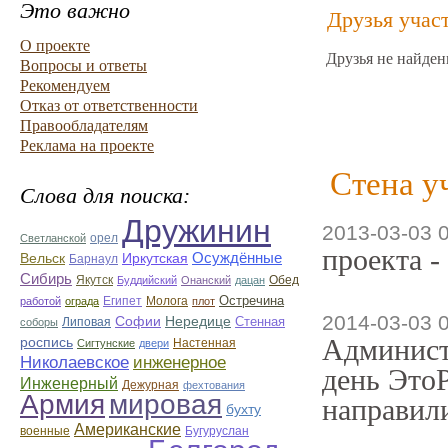
Это важно
Друзья учас
О проекте
Друзья не найден
Вопросы и ответы
Рекомендуем
Отказ от ответственности
Правообладателям
Реклама на проекте
Стена у
Слова для поиска:
Дружинин
2013-03-03 
орел
Светланской
проекта -
Вельск
Осуждённые
Иркутская
Барнаул
Сибирь
Якутск
Обед
Буддийский
Онанский
дацан
Остречина
Египет
Молога
работой
ограда
плот
2014-03-03 
Софии
Нередице
Стенная
Липовая
соборы
Админист
роспись
Настенная
Сигтунские
двери
Николаевское
инженерное
день ЭтоР
Инженерный
Дежурная
фехтования
Армия
мировая
направили
бухту
Американские
военные
Бугуруслан