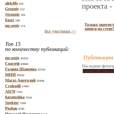
alek48s
проекта -
216
Grozniy
212
Strannic
202
Брат
198
Только зарегис
mr.seniv
174
записи на стене!
Все участники >>
Топ 15
по количеству публикаций:
Публикации 
mr.seniv
45225
Скилеф
40848
Последние фотогр
Галина Шаненко
32703
Сейчас нет новых
МНМ
26542
Магаз Анатолий
25449
Crakodil
17967
AD70
7743
haratoshka
7618
Spektor
7249
Рыбак
6790
Николай Наседкин