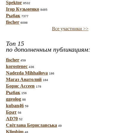
Spektor
8532
Ігор Кузьменко
8485
Рыбак
7377
fischer
6098
Все участники >>
Топ 15
по дополненным публикациям:
fischer
459
korostenec
436
Nadezda Mihhailova
186
Магаз Анатолий
184
Борис Ассеев
178
Рыбак
156
ggeolog
88
kuban46
59
Брат
56
AD70
52
Світлана Бериславська
49
Klimbim
48