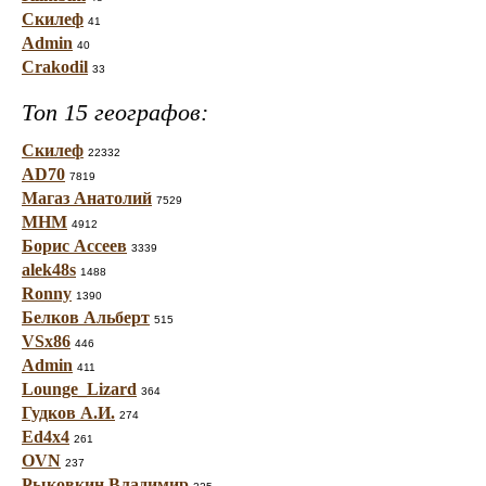
Скилеф
41
Admin
40
Crakodil
33
Топ 15 географов:
Скилеф
22332
AD70
7819
Магаз Анатолий
7529
МНМ
4912
Борис Ассеев
3339
alek48s
1488
Ronny
1390
Белков Альберт
515
VSx86
446
Admin
411
Lounge_Lizard
364
Гудков А.И.
274
Ed4x4
261
OVN
237
Рыковкин Владимир