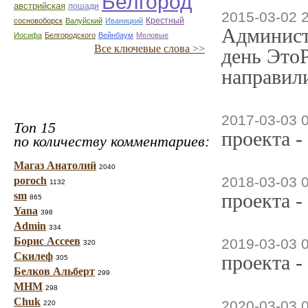
Белгород
австрийская
лошади
2015-03-02 
Крестный
сосновоборск
Валуйский
Иваницкий
Админист
Иосифа
Белгородского
Вейнбаум
Меловые
Все ключевые слова >>
день ЭтоР
направили
2017-03-03 
Топ 15
проекта -
по количеству комментариев:
Магаз Анатолий
2040
2018-03-03 
poroch
1132
проекта -
sm
865
Yana
398
Admin
334
Борис Ассеев
2019-03-03 
320
Скилеф
проекта -
305
Белков Альберт
299
МНМ
298
Chuk
2020-03-03 
220