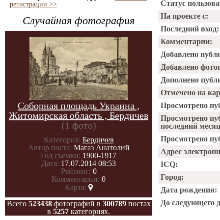
Статус пользова
регистрации >>
На проекте с:
Случайная фотография
Последний вход:
Комментарии:
Добавлено публ
Добавлено фото
Дополнено публ
Отмечено на ка
Соборная площадь Украина ,
Просмотрено пу
Житомирская область , Бердичев
Просмотрено пу
(1 фото)
последний месяц
Просмотрено пуб
Категория:
Бердичев
Автор поста:
Магаз Анатолий
Адрес электрон
Год съемки:
1900-1917
Дата:
17.07.2014 08:53
ICQ:
Рейтинг:
0
Город:
Комментарии:
0
Карта:
Дата рождения:
До следующего 
Всего
523438
фотографий в
300789
постах
в
5257
категориях.