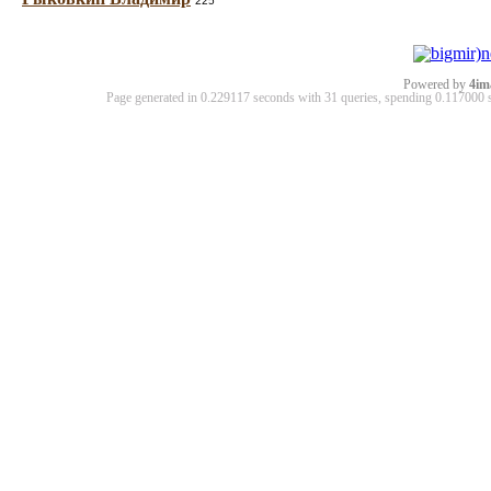
225
Powered by
4im
Page generated in 0.229117 seconds with 31 queries, spending 0.11700