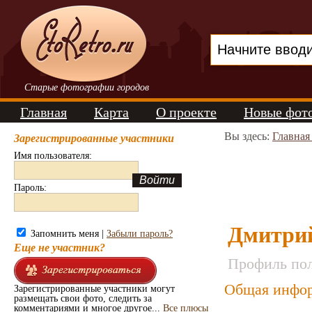
Старые фотографии городов
Главная
Карта
О проекте
Новые фот
Вы здесь:
Главная
Зарегистрированные участники
Имя пользователя:
Пароль:
Дмитри
Запомнить меня |
Забыли пароль?
Еще не участник?
Профиль пол
Общая инфор
Зарегистрированные участники могут
размещать свои фото, следить за
комментариями и многое другое...
Все плюсы