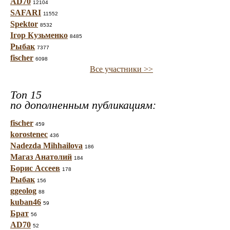
AD70
12104
SAFARI
11552
Spektor
8532
Ігор Кузьменко
8485
Рыбак
7377
fischer
6098
Все участники >>
Топ 15
по дополненным публикациям:
fischer
459
korostenec
436
Nadezda Mihhailova
186
Магаз Анатолий
184
Борис Ассеев
178
Рыбак
156
ggeolog
88
kuban46
59
Брат
56
AD70
52