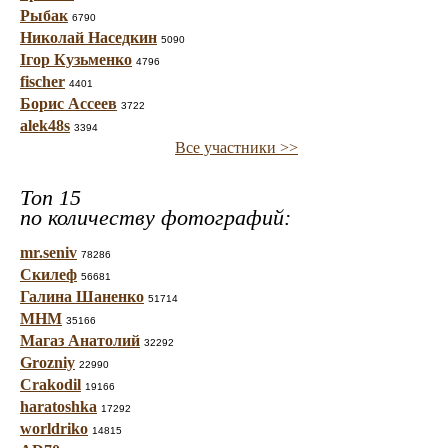
Рыбак
6790
Николай Наседкин
5090
Ігор Кузьменко
4796
fischer
4401
Борис Ассеев
3722
alek48s
3394
Все участники >>
Топ 15
по количеству фотографий:
mr.seniv
78286
Скилеф
56681
Галина Шаненко
51714
МНМ
35166
Магаз Анатолий
32292
Grozniy
22990
Crakodil
19166
haratoshka
17292
worldriko
14815