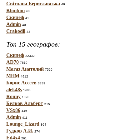
Світлана Бериславська
49
Klimbim
48
Скилеф
41
Admin
40
Crakodil
33
Топ 15 географов:
Скилеф
22332
AD70
7819
Магаз Анатолий
7529
МНМ
4912
Борис Ассеев
3339
alek48s
1488
Ronny
1390
Белков Альберт
515
VSx86
446
Admin
411
Lounge_Lizard
364
Гудков А.И.
274
Ed4x4
261