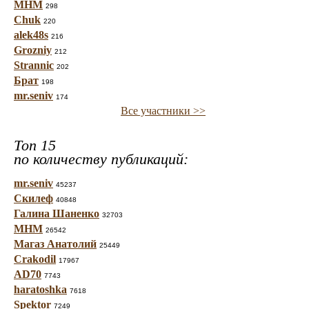
МНМ
298
Chuk
220
alek48s
216
Grozniy
212
Strannic
202
Брат
198
mr.seniv
174
Все участники >>
Топ 15
по количеству публикаций:
mr.seniv
45237
Скилеф
40848
Галина Шаненко
32703
МНМ
26542
Магаз Анатолий
25449
Crakodil
17967
AD70
7743
haratoshka
7618
Spektor
7249