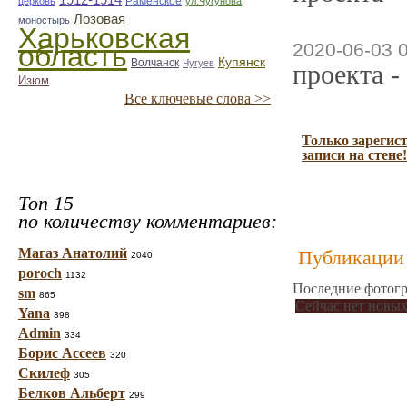
1912-1914
Раменское
церковь
ул.Чугунова
Лозовая
моностырь
Харьковская
2020-06-03 
область
Купянск
Волчанск
Чугуев
проекта -
Изюм
Все ключевые слова >>
Только зарегис
записи на стене!
Топ 15
по количеству комментариев:
Магаз Анатолий
Публикации 
2040
poroch
1132
Последние фотогр
sm
865
Сейчас нет новых
Yana
398
Admin
334
Борис Ассеев
320
Скилеф
305
Белков Альберт
299