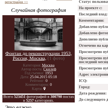
Статус пользова
регистрации >>
На проекте с:
Случайная фотография
Последний вход:
Комментарии:
Добавлено публ
Добавлено фото
Дополнено публ
Отмечено на ка
Просмотрено пу
Фонтан до реконструкции 1953,
Россия, Москва,
(1 фото)
Просмотрено пу
последний месяц
Категория:
Москва
Просмотрено пуб
Автор поста:
Скилеф
Год съемки:
1953
Адрес электрон
Дата:
25.04.2015 05:18
Рейтинг:
0
ICQ:
Комментарии:
0
Город:
Карта:
Дата рождения:
Всего
523451
фотографий в
300790
постах
До следующего 
в
5257
категориях.
Это важно