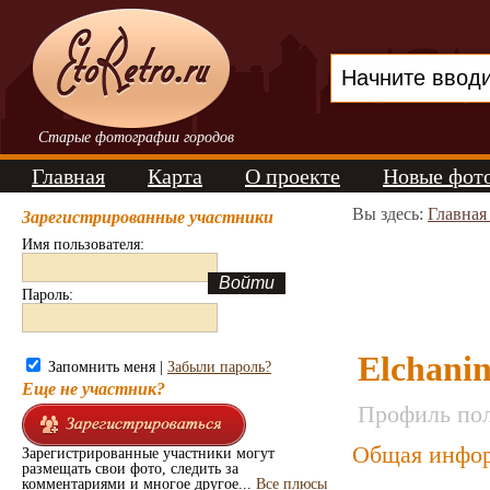
Старые фотографии городов
Главная
Карта
О проекте
Новые фот
Вы здесь:
Главная
Зарегистрированные участники
Имя пользователя:
Пароль:
Elchani
Запомнить меня |
Забыли пароль?
Еще не участник?
Профиль пол
Общая инфор
Зарегистрированные участники могут
размещать свои фото, следить за
комментариями и многое другое...
Все плюсы