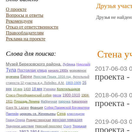
Друзья учас
О проекте
Вопросы и ответы
Друзья не найден
Рекомендуем
Отказ от ответственности
Правообладателям
Реклама на проекте
Стена у
Слова для поиска:
Музей Березовского района.
Лубянка
Николайii
2017-06-03 
Тула
Постоялая улица
начало 1900х
мороженое
проекта -
Евреи
мужчина
Ярослав Пицек .1916 год.
Артельный
16
староста 12 участка ж.д. Лобейко. А.М.
1903-1909
век
18 век
14 век
1410
Ученики
Колотильшиков
2018-06-03 
1900-1910
Спасо-Преображенский собор
песок
1904-
проекта -
1911
Плошадь Ленина
Фабричная
парочка
Кавалерия
Gare St. Lazare
Франция
Собор Парижской Богоматери
Сена
Пантео́н
церковь св. Женевьевы
классицизм
женская гимназия
Гранд Опера
Рождественская
2019-06-03 
Траурное шествие
Невский проспект
Оцуп
Троицкая
проекта -