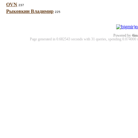
OVN
237
Рыковкин Владимир
225
Powered by
4im
Page generated in 0.682543 seconds with 31 queries, spending 0.07400