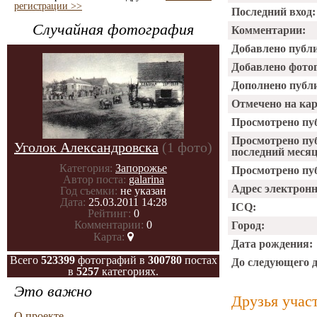
регистрации >>
Последний вход:
Случайная фотография
Комментарии:
Добавлено публ
Добавлено фото
Дополнено публ
Отмечено на ка
Просмотрено пу
Просмотрено пу
Уголок Александровска
(1 фото)
последний месяц
Категория:
Запорожье
Просмотрено пуб
Автор поста:
galarina
Адрес электрон
Год съемки:
не указан
Дата:
25.03.2011 14:28
ICQ:
Рейтинг:
0
Комментарии:
0
Город:
Карта:
Дата рождения:
Всего
523399
фотографий в
300780
постах
До следующего 
в
5257
категориях.
Это важно
Друзья учас
О проекте