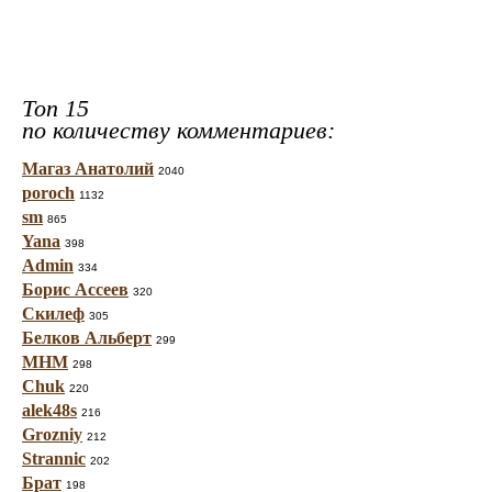
Топ 15
по количеству комментариев:
Магаз Анатолий
2040
poroch
1132
sm
865
Yana
398
Admin
334
Борис Ассеев
320
Скилеф
305
Белков Альберт
299
МНМ
298
Chuk
220
alek48s
216
Grozniy
212
Strannic
202
Брат
198