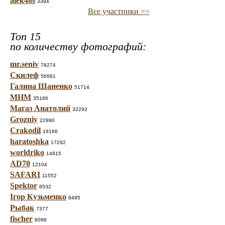
alek48s
3394
Все участники >>
Топ 15
по количеству фотографий:
mr.seniv
78274
Скилеф
56681
Галина Шаненко
51714
МНМ
35166
Магаз Анатолий
32292
Grozniy
22990
Crakodil
19166
haratoshka
17292
worldriko
14815
AD70
12104
SAFARI
11552
Spektor
8532
Ігор Кузьменко
8485
Рыбак
7377
fischer
6098