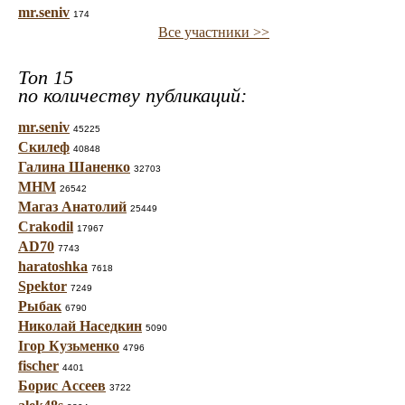
mr.seniv
174
Все участники >>
Топ 15
по количеству публикаций:
mr.seniv
45225
Скилеф
40848
Галина Шаненко
32703
МНМ
26542
Магаз Анатолий
25449
Crakodil
17967
AD70
7743
haratoshka
7618
Spektor
7249
Рыбак
6790
Николай Наседкин
5090
Ігор Кузьменко
4796
fischer
4401
Борис Ассеев
3722