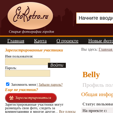
Старые фотографии городов
Главная
Карта
О проекте
Новые фот
Вы здесь:
Главная
Зарегистрированные участники
Имя пользователя:
Пароль:
Belly
Профиль пол
Запомнить меня |
Забыли пароль?
Еще не участник?
Общая инфор
Статус пользова
Зарегистрированные участники могут
размещать свои фото, следить за
На проекте с:
комментариями и многое другое...
Все плюсы