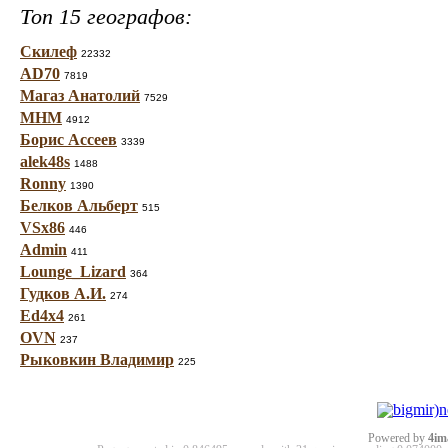
Топ 15 географов:
Скилеф
22332
AD70
7819
Магаз Анатолий
7529
МНМ
4912
Борис Ассеев
3339
alek48s
1488
Ronny
1390
Белков Альберт
515
VSx86
446
Admin
411
Lounge_Lizard
364
Гудков А.И.
274
Ed4x4
261
OVN
237
Рыковкин Владимир
225
Powered by
4im