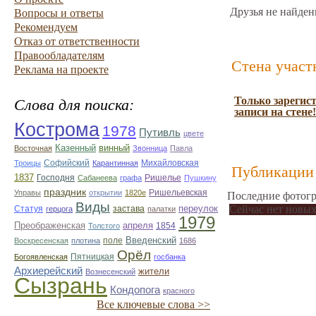
Друзья не найден
Вопросы и ответы
Рекомендуем
Отказ от ответственности
Правообладателям
Стена участ
Реклама на проекте
Только зарегис
Слова для поиска:
записи на стене!
Кострома
1978
Путивль
цвете
Казенный
винный
Восточная
Звонница
Павла
Софийский
Михайловская
Троицы
Карантинная
Публикации 
1837
Господня
Ришелье
Сабанеева
графа
Пушкину
праздник
Ришельевская
Управы
открытии
1820е
Последние фотогр
Виды
переулок
Сейчас нет новых
Статуя
застава
герцога
палатки
1979
Преображенская
апреля
1854
Толстого
Введенский
поле
Воскресенская
плотина
1686
Орёл
Пятницкая
Богоявленская
госбанка
Архиерейский
жители
Вознесенский
Сызрань
Кондопога
красного
Все ключевые слова >>