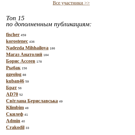
Все участники >>
Топ 15
по дополненным публикациям:
fischer
459
korostenec
436
Nadezda Mihhailova
186
Магаз Анатолий
184
Борис Ассеев
178
Рыбак
156
ggeolog
88
kuban46
59
Брат
56
AD70
52
Світлана Бериславська
49
Klimbim
48
Скилеф
41
Admin
40
Crakodil
33