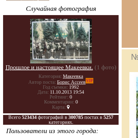
Случайная фотография
№
Прошлое и настоящее Макеевки.
(1 фото)
Категория:
Макеевка
VIP
Автор поста:
Борис Ассеев
Год съемки:
1992
Дата:
11.10.2013 19:54
Рейтинг:
0
Комментарии:
0
Карта:
Всего
523434
фотографий в
300785
постах в
5257
категориях.
Пользователи из этого города: