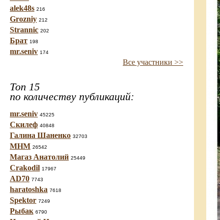
alek48s
216
Grozniy
212
Strannic
202
Брат
198
mr.seniv
174
Все участники >>
Топ 15
по количеству публикаций:
mr.seniv
45225
Скилеф
40848
Галина Шаненко
32703
МНМ
26542
Магаз Анатолий
25449
Crakodil
17967
AD70
7743
haratoshka
7618
Spektor
7249
Рыбак
6790