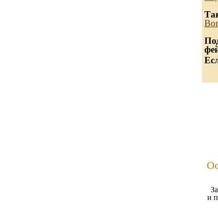
Та
Воп
По
фе
Ес
Ос
За
и 