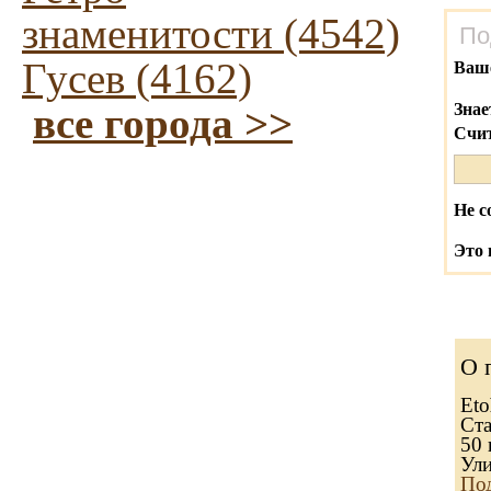
знаменитости (4542)
По
Гусев (4162)
Ваш
все города >>
Знае
Счит
Не с
Это 
О 
Eto
Ста
50 
Ули
Под