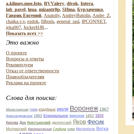
a.klimov.moe.foto
,
BVValery
,
divok
,
Intera
,
lab_pavel
,
lgua
,
mizantr0p
,
SHma
,
Бурлаченко
,
Гаврик Евгений
,
Anatoliy
,
AndreyButolin
,
Andre_Z
,
chaika.v.v
,
ezdok
,
filboris
,
general_rasl
,
IPCONNET
,
jeka007
,
JockerHJR
...
Показать всех >>
Это важно
О проекте
Вопросы и ответы
Рекомендуем
Отказ от ответственности
Правообладателям
Реклама на проекте
Слова для поиска:
Воронеж
июля
1967
гора
Монастырская
кладбище
Епархиальное
женское
1924
Александровское
1863
1852
Яков
Фесик
Дон
дворянский
Кирова
Крестьянский
Вятка
Молчанский
Метрополь
Императорская
Слобода
пляж