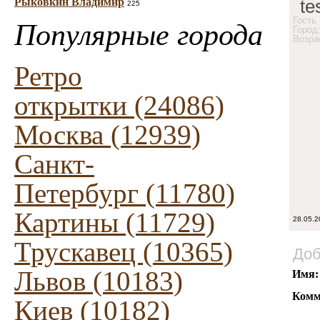
Рыковкин Владимир
te
225
Гость
Популярные города
Город
Возра
Ретро
открытки (24086)
Москва (12939)
Санкт-
Петербург (11780)
Картины (11729)
28.05.2
Трускавец (10365)
Доб
Львов (10183)
Имя:
Комм
Киев (10182)