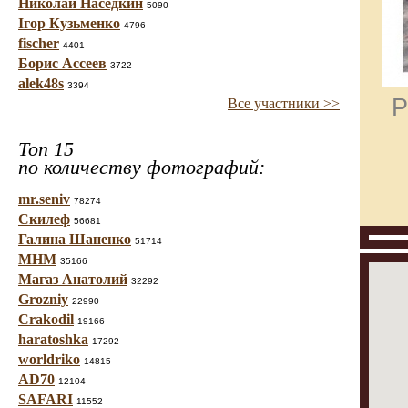
Николай Наседкин
5090
Ігор Кузьменко
4796
fischer
4401
Борис Ассеев
3722
alek48s
3394
Р
Все участники >>
Топ 15
по количеству фотографий:
mr.seniv
78274
Скилеф
56681
Галина Шаненко
51714
МНМ
35166
Магаз Анатолий
32292
Grozniy
22990
Crakodil
19166
haratoshka
17292
worldriko
14815
AD70
12104
SAFARI
11552