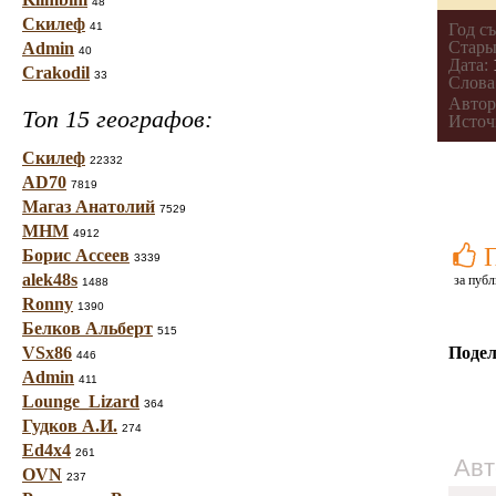
48
Скилеф
41
Год с
Стары
Admin
40
Дата:
Crakodil
33
Слова
Автор
Топ 15 географов:
Источ
Скилеф
22332
AD70
7819
Магаз Анатолий
7529
МНМ
4912
Борис Ассеев
3339
alek48s
за публ
1488
Ronny
1390
Белков Альберт
515
VSx86
Подел
446
Admin
411
Lounge_Lizard
364
Гудков А.И.
274
Ed4x4
261
Авт
OVN
237