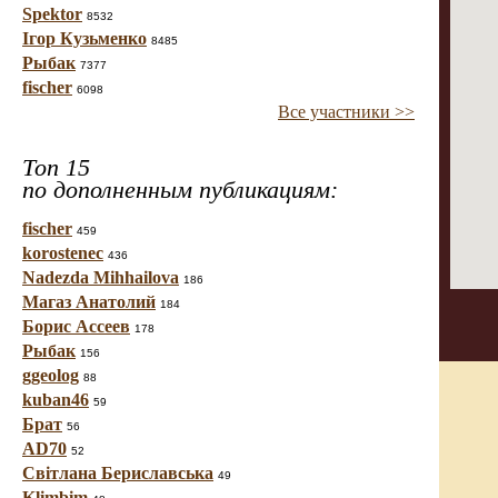
Spektor
8532
Ігор Кузьменко
8485
Рыбак
7377
fischer
6098
Все участники >>
Топ 15
по дополненным публикациям:
fischer
459
korostenec
436
Nadezda Mihhailova
186
Магаз Анатолий
184
Борис Ассеев
178
Рыбак
156
ggeolog
88
kuban46
59
Брат
56
AD70
52
Світлана Бериславська
49
Klimbim