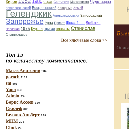
1982
1980
Киров
Чудотворца
овраг
Святителя
Маяковского
Воскресенский
археологический
Засорный
Зимой
Геленджик
Александровска
Запорожский
Запорожье
Люботин
бухта
Привет
Шоссейная
Станислав
1975
железная
Курзал
Причал
плакаты
Быв
Станиславов
Все ключевые слова >>
Описа
Топ 15
по количеству комментариев:
Магаз Анатолий
2040
poroch
1132
sm
865
Yana
398
I
Admin
334
Борис Ассеев
320
Скилеф
305
Белков Альберт
299
МНМ
298
Chuk
220