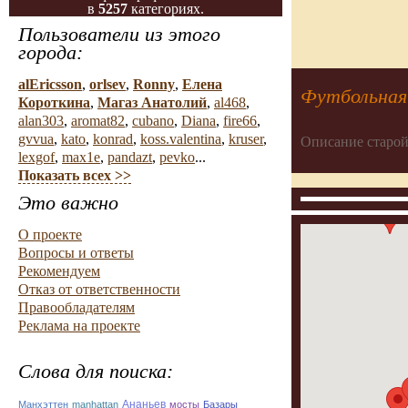
в
5257
категориях.
Пользователи из этого
города:
alEricsson
,
orlsev
,
Ronny
,
Елена
Футбольная 
Короткина
,
Магаз Анатолий
,
al468
,
alan303
,
aromat82
,
cubano
,
Diana
,
fire66
,
gvvua
,
kato
,
konrad
,
koss.valentina
,
kruser
,
Описание старой
lexgof
,
max1e
,
pandazt
,
pevko
...
Показать всех >>
Это важно
О проекте
Вопросы и ответы
Рекомендуем
Отказ от ответственности
Правообладателям
Реклама на проекте
Слова для поиска:
Ананьев
Манхэттен
manhattan
мосты
Базары