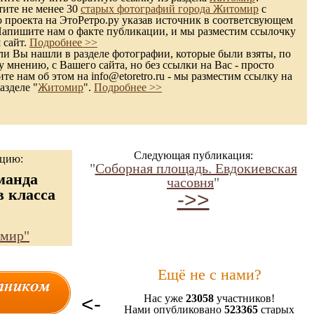
тите не менее 30
старых фотографий города Житомир
с
 проекта на ЭтоРетро.ру указав источник в соответсвующем
Напишите нам о факте публикации, и мы разместим ссылочку
 сайт.
Подробнее >>
и Вы нашли в разделе фотографии, которые были взяты, по
 мнению, с Вашего сайта, но без ссылки на Вас - просто
те нам об этом на info@etoretro.ru - мы разместим ссылку на
азделе "
Житомир
".
Подробнее >>
Следующая публикация:
ацию:
"
Соборная площадь. Евдокиевская
манда
часовня
"
в класса
->>
мир"
Ещё не с нами?
<-
Нас уже
23058
участников!
Нами опубликовано
523365
старых