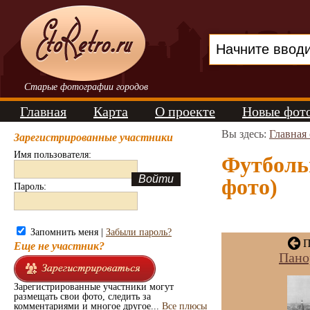
Старые фотографии городов
Главная
Карта
О проекте
Новые фот
Вы здесь:
Главная
Зарегистрированные участники
Имя пользователя:
Футбольн
фото)
Пароль:
Запомнить меня |
Забыли пароль?
П
Еще не участник?
Пано
Зарегистрированные участники могут
размещать свои фото, следить за
комментариями и многое другое...
Все плюсы