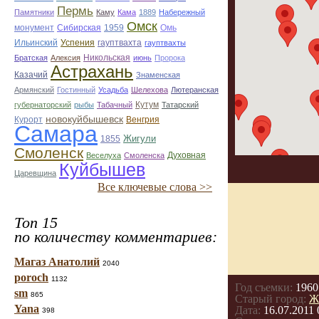
Пермь
Памятники
Каму
Кама
1889
Набережный
Омск
монумент
Омь
Сибирская
1959
Ильинский
Успения
гауптвахта
гауптвахты
Братская
Алексия
Никольская
июнь
Пророка
Астрахань
Казачий
Знаменская
Армянский
Гостинный
Усадьба
Шелехова
Лютеранская
губернаторский
рыбы
Табачный
Кутум
Татарский
новокуйбышевск
Курорт
Венгрия
Самара
Жигули
1855
Смоленск
Духовная
Веселуха
Смоленска
Куйбышев
Царевщина
Все ключевые слова >>
Топ 15
по количеству комментариев:
Магаз Анатолий
2040
poroch
1132
Год съемки:
1960
sm
865
Старый город:
Ж
Yana
Дата:
16.07.2011 
398