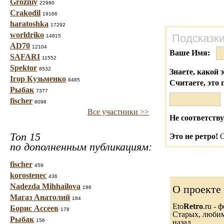
Grozniy
22990
Crakodil
19166
haratoshka
17292
worldriko
Подсказки
14815
AD70
12104
Ваше Имя:
SAFARI
11552
Spektor
8532
Знаете, какой 
Ігор Кузьменко
8485
Считаете, это 
Рыбак
7377
fischer
6098
Все участники >>
Не соответству
Топ 15
Это не ретро!
С
по дополненным публикациям:
fischer
459
korostenec
436
Nadezda Mihhailova
О проекте
186
Магаз Анатолий
184
Eto
Retro
.ru -
Борис Ассеев
178
Старых, любимы
Рыбак
156
назад.