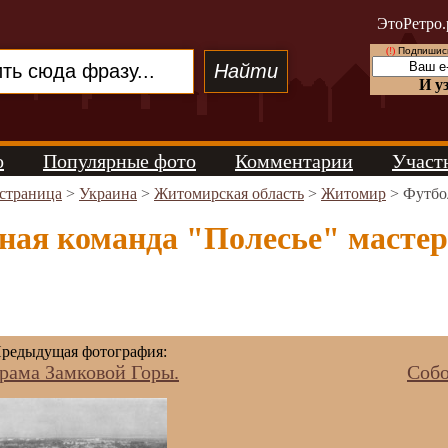
ЭтоРетро.
(!)
Подпишись
И у
о
Популярные фото
Комментарии
Участ
 страница
>
Украина
>
Житомирская область
>
Житомир
> Футбол
ая команда "Полесье" мастеро
редыдущая фотография:
рама Замковой Горы.
Собо