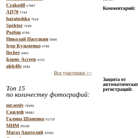
Crakodil
17967
Комментарий:
AD70
7743
haratoshka
7618
Spektor
7249
Рыбак
6790
Николай Наседкин
5090
Ігор Кузьменко
4796
fischer
4401
Борис Ассеев
3722
alek48s
3394
Все участники >>
Защита от
автоматически
Топ 15
регистраций:
по количеству фотографий:
mr.seniv
78260
Скилеф
56681
Галина Шаненко
51710
МНМ
35166
Магаз Анатолий
32292