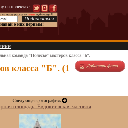
ру на проектах:
 на нашу рассылку
новых
публикаций!
знавай о них первым!
ники
ьная команда "Полесье" мастеров класса "Б".
в класса "Б". (1
Следующая фотография:
рная площадь. Евдокиевская часовня