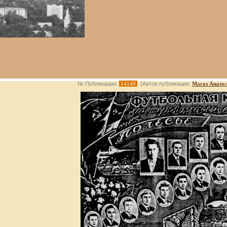
№ Публикации:
14149
(Автор публикации:
Магаз Анато