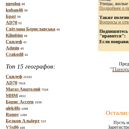
ggeolog
Улицы, жилые 
88
Подробнее о п
kuban46
59
Брат
Также полезн
56
Вопросы и отв
AD70
52
Світлана Бериславська
49
Подпишитесь н
Klimbim
"нравится":
48
Скилеф
Если понравил
41
Admin
40
Crakodil
33
Пред
Топ 15 географов:
"
Панор
Скилеф
22332
AD70
7819
Магаз Анатолий
7529
МНМ
4912
Борис Ассеев
3339
alek48s
1488
Осталис
Ronny
1390
Белков Альберт
515
Пусть и
VSx86
Зарегистр
446