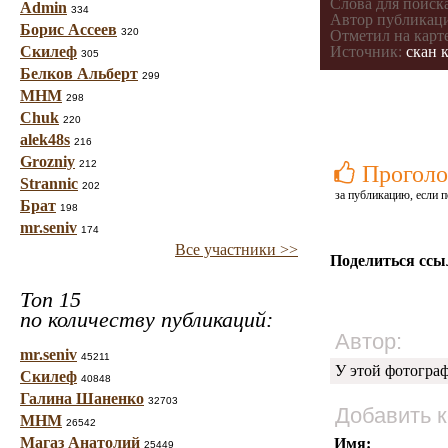
Слова для поиска
Admin
334
Автор публикац
Борис Ассеев
320
Отметил на карте
Скилеф
Источник:
скан 
305
Белков Альберт
299
МНМ
298
Chuk
220
alek48s
216
Grozniy
212
Проголо
Strannic
202
за публикацию, если п
Брат
198
mr.seniv
174
Все участники >>
Поделиться ссы
Топ 15
по количеству публикаций:
Автор:
mr.seniv
45211
У этой фотогра
Скилеф
40848
Галина Шаненко
32703
Добавить 
МНМ
26542
Магаз Анатолий
Имя:
25449