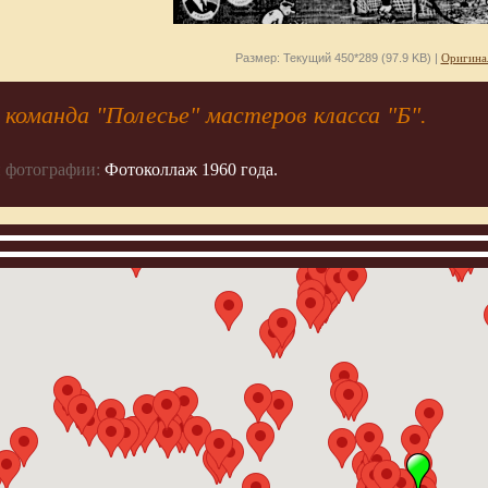
Размер: Текущий 450*289 (97.9 KB) |
Оригина
команда "Полесье" мастеров класса "Б".
 фотографии:
Фотоколлаж 1960 года.