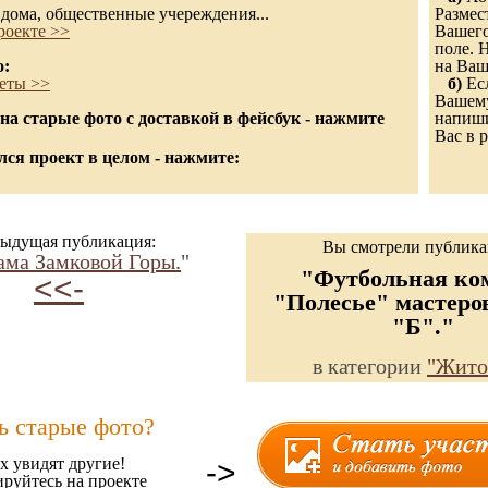
дома, общественные учереждения...
Размес
роекте >>
Вашего
поле. 
о:
на Ваш
еты >>
б)
Есл
Вашему
а старые фото с доставкой в фейсбук - нажмите
напиши
Вас в р
ся проект в целом - нажмите:
ыдущая публикация:
Вы смотрели публик
ама Замковой Горы.
"
"Футбольная ко
<<-
"Полесье" мастеро
"Б"."
в категории
"Жито
ь старые фото?
х увидят другие!
->
ируйтесь на проекте