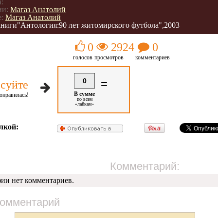
:
ии:
Магаз Анатолий
:
Магаз Анатолий
книги"Антология:90 лет житомирского футбола",2003
0
2924
0
голосов
просмотров
комментариев
0
=
суйте
В сумме
онравилась!
по всем
«лайкам»
лкой:
Комментарий:
фии нет комментариев.
комментарий