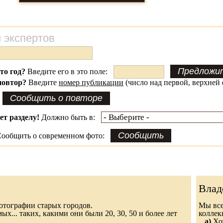
 экспертов
это год?
Введите его в это поле:
повтор?
Введите
номер публикации
(число над первой, верхней 
ет разделу!
Должно быть в:
ообщить о современном фото:
Влад
 фотографии старых городов.
Мы все
х... таких, какими они были 20, 30, 50 и более лет
колле
а)
Хот