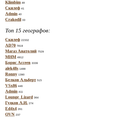
Klimbim
48
Скилеф
41
Admin
40
Crakodil
33
Топ 15 географов:
Скилеф
22332
AD70
7819
Магаз Анатолий
7529
МНМ
4912
Борис Ассеев
3339
alek48s
1488
Ronny
1390
Белков Альберт
515
VSx86
446
Admin
411
Lounge_Lizard
364
Гудков А.И.
274
Ed4x4
261
OVN
237