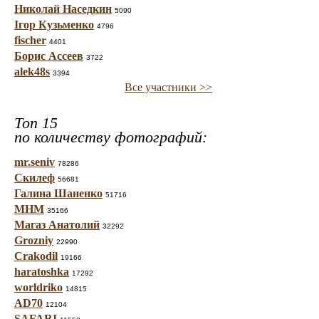
Николай Наседкин
5090
Ігор Кузьменко
4796
fischer
4401
Борис Ассеев
3722
alek48s
3394
Все участники >>
Топ 15
по количеству фотографий:
mr.seniv
78286
Скилеф
56681
Галина Шаненко
51716
МНМ
35166
Магаз Анатолий
32292
Grozniy
22990
Crakodil
19166
haratoshka
17292
worldriko
14815
AD70
12104
SAFARI