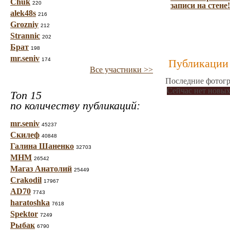
Chuk
220
записи на стене!
alek48s
216
Grozniy
212
Strannic
202
Брат
198
mr.seniv
174
Публикации 
Все участники >>
Последние фотогр
Сейчас нет новых
Топ 15
по количеству публикаций:
mr.seniv
45237
Скилеф
40848
Галина Шаненко
32703
МНМ
26542
Магаз Анатолий
25449
Crakodil
17967
AD70
7743
haratoshka
7618
Spektor
7249
Рыбак
6790