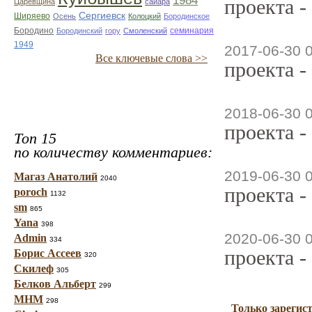
1984
проекта -
Царевщина
саиара
Сергиевск
Ширяево
Осень
Колоцкий
Бородинское
семинария
Бородино
Бородинский
гору
Смоленский
1949
2017-06-30 
Все ключевые слова >>
проекта -
2018-06-30 
проекта -
Топ 15
по количеству комментариев:
2019-06-30 
Магаз Анатолий
2040
проекта -
poroch
1132
sm
865
Yana
398
2020-06-30 
Admin
334
проекта -
Борис Ассеев
320
Скилеф
305
Белков Альберт
299
МНМ
298
Только зарегис