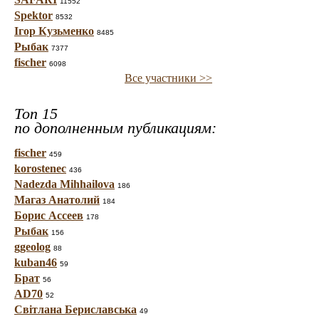
11552
Spektor
8532
Ігор Кузьменко
8485
Рыбак
7377
fischer
6098
Все участники >>
Топ 15
по дополненным публикациям:
fischer
459
korostenec
436
Nadezda Mihhailova
186
Магаз Анатолий
184
Борис Ассеев
178
Рыбак
156
ggeolog
88
kuban46
59
Брат
56
AD70
52
Світлана Бериславська
49