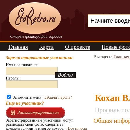
Старые фотографии городов
Главная
Карта
О проекте
Новые фот
Вы здесь:
Главная
Зарегистрированные участники
Имя пользователя:
Пароль:
Кохан В
Запомнить меня |
Забыли пароль?
Еще не участник?
Профиль пол
Общая инфор
Зарегистрированные участники могут
размещать свои фото, следить за
комментариями и многое другое...
Все плюсы