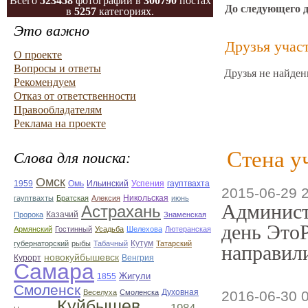
Всего
523458
фотографий в
300790
постах
До следующего 
в
5257
категориях.
Это важно
Друзья учас
О проекте
Вопросы и ответы
Друзья не найден
Рекомендуем
Отказ от ответственности
Правообладателям
Реклама на проекте
Стена у
Слова для поиска:
Омск
Омь
Ильинский
1959
Успения
гауптвахта
2015-06-29 
гауптвахты
Братская
Алексия
Никольская
июнь
Админист
Астрахань
Казачий
Пророка
Знаменская
день ЭтоР
Армянский
Гостинный
Усадьба
Шелехова
Лютеранская
губернаторский
рыбы
Табачный
Кутум
Татарский
направили
новокуйбышевск
Курорт
Венгрия
Самара
Жигули
1855
Смоленск
Духовная
Веселуха
Смоленска
2016-06-30 
Куйбышев