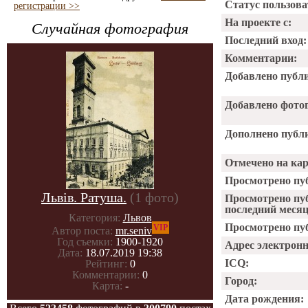
Статус пользова
регистрации >>
На проекте с:
Случайная фотография
Последний вход:
Комментарии:
Добавлено публ
Добавлено фото
Дополнено публ
Отмечено на ка
Просмотрено пу
Львів. Ратуша.
(1 фото)
Просмотрено пу
последний месяц
Категория:
Львов
Просмотрено пуб
VIP
Автор поста:
mr.seniv
Год съемки:
1900-1920
Адрес электрон
Дата:
18.07.2019 19:38
ICQ:
Рейтинг:
0
Комментарии:
0
Город:
Карта:
-
Дата рождения: