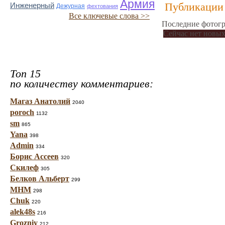
Армия
Публикации 
Инженерный
Дежурная
фехтования
Все ключевые слова >>
Последние фотогр
Сейчас нет новых
Топ 15
по количеству комментариев:
Магаз Анатолий
2040
poroch
1132
sm
865
Yana
398
Admin
334
Борис Ассеев
320
Скилеф
305
Белков Альберт
299
МНМ
298
Chuk
220
alek48s
216
Grozniy
212