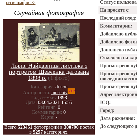
Статус пользова
регистрации >>
На проекте с:
Случайная фотография
Последний вход:
Комментарии:
Добавлено публ
Добавлено фото
Дополнено публ
Отмечено на ка
Львів. Найдавніша листівка з
Просмотрено пу
портретом Шевченка датована
Просмотрено пу
1898 р.
(1 фото)
последний месяц
Просмотрено пуб
Категория:
Львов
VIP
Автор поста:
mr.seniv
Адрес электрон
Год съемки:
1898
ICQ:
Дата:
03.04.2021 15:55
Рейтинг:
0
Город:
Комментарии:
0
Карта:
-
Дата рождения:
До следующего 
Всего
523451
фотографий в
300790
постах
в
5257
категориях.