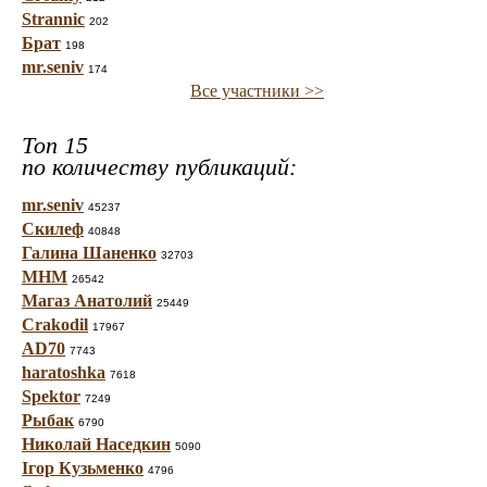
Strannic
202
Брат
198
mr.seniv
174
Все участники >>
Топ 15
по количеству публикаций:
mr.seniv
45237
Скилеф
40848
Галина Шаненко
32703
МНМ
26542
Магаз Анатолий
25449
Crakodil
17967
AD70
7743
haratoshka
7618
Spektor
7249
Рыбак
6790
Николай Наседкин
5090
Ігор Кузьменко
4796