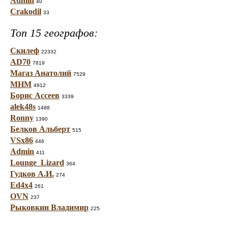
Admin
40
Crakodil
33
Топ 15 географов:
Скилеф
22332
AD70
7819
Магаз Анатолий
7529
МНМ
4912
Борис Ассеев
3339
alek48s
1488
Ronny
1390
Белков Альберт
515
VSx86
446
Admin
411
Lounge_Lizard
364
Гудков А.И.
274
Ed4x4
261
OVN
237
Рыковкин Владимир
225