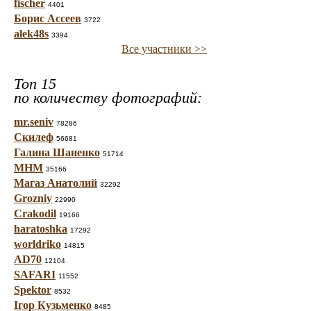
fischer
4401
Борис Ассеев
3722
alek48s
3394
Все участники >>
Топ 15
по количеству фотографий:
mr.seniv
78286
Скилеф
56681
Галина Шаненко
51714
МНМ
35166
Магаз Анатолий
32292
Grozniy
22990
Crakodil
19166
haratoshka
17292
worldriko
14815
AD70
12104
SAFARI
11552
Spektor
8532
Ігор Кузьменко
8485