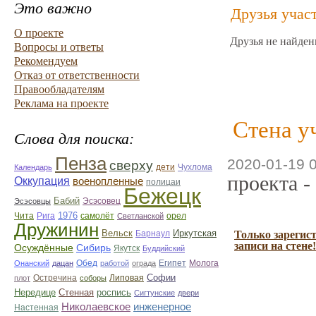
Это важно
Друзья учас
О проекте
Друзья не найден
Вопросы и ответы
Рекомендуем
Отказ от ответственности
Правообладателям
Реклама на проекте
Стена у
Слова для поиска:
Пенза
2020-01-19 
сверху
Календарь
дети
Чухлома
проекта -
Оккупация
военопленные
полицаи
Бежецк
Бабий
Эсэсовец
Эсэсовцы
1976
орел
Чита
Рига
самолёт
Светланской
Дружинин
Вельск
Иркутская
Барнаул
Только зарегис
записи на стене!
Осуждённые
Сибирь
Якутск
Буддийский
Египет
Молога
Онанский
дацан
Обед
работой
ограда
Софии
Остречина
плот
соборы
Липовая
Нередице
роспись
Стенная
Сигтунские
двери
Николаевское
инженерное
Настенная