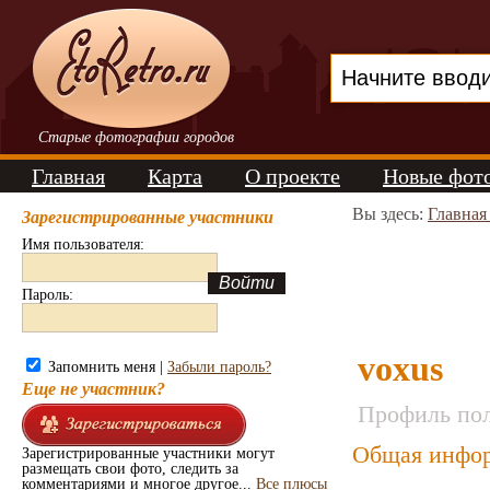
Старые фотографии городов
Главная
Карта
О проекте
Новые фот
Вы здесь:
Главная
Зарегистрированные участники
Имя пользователя:
Пароль:
voxus
Запомнить меня |
Забыли пароль?
Еще не участник?
Профиль пол
Общая инфор
Зарегистрированные участники могут
размещать свои фото, следить за
комментариями и многое другое...
Все плюсы