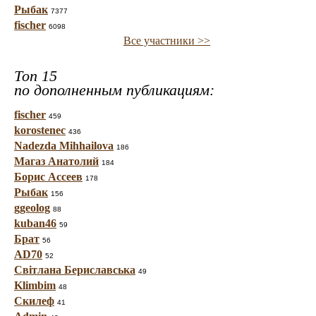
Рыбак
7377
fischer
6098
Все участники >>
Топ 15
по дополненным публикациям:
fischer
459
korostenec
436
Nadezda Mihhailova
186
Магаз Анатолий
184
Борис Ассеев
178
Рыбак
156
ggeolog
88
kuban46
59
Брат
56
AD70
52
Світлана Бериславська
49
Klimbim
48
Скилеф
41