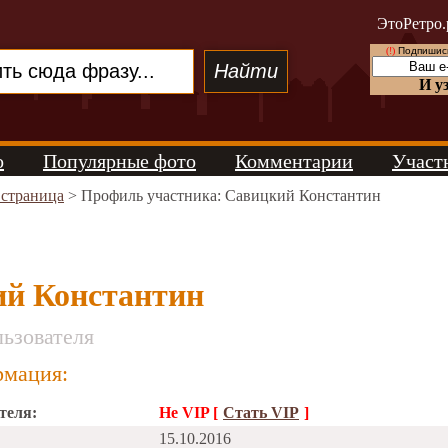
ЭтоРетро.
(!)
Подпишись
И у
о
Популярные фото
Комментарии
Участ
 страница
> Профиль участника: Савицкий Константин
й Константин
ьзователя
мация:
теля:
Не VIP [
Стать VIP
]
15.10.2016