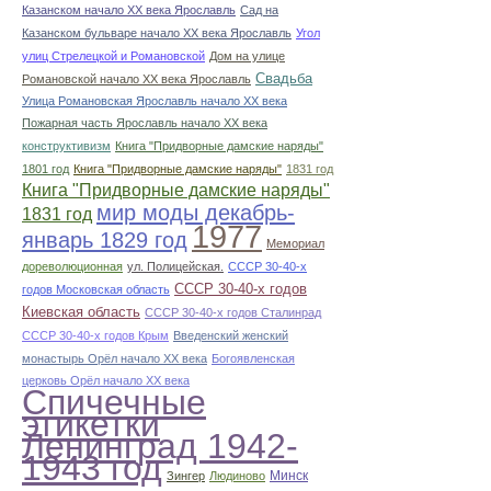
Казанском начало ХХ века Ярославль
Сад на
Казанском бульваре начало ХХ века Ярославль
Угол
улиц Стрелецкой и Романовской
Дом на улице
Свадьба
Романовской начало ХХ века Ярославль
Улица Романовская Ярославль начало ХХ века
Пожарная часть Ярославль начало ХХ века
конструктивизм
Книга "Придворные дамские наряды"
1801 год
Книга "Придворные дамские наряды"
1831 год
Книга "Придворные дамские наряды"
мир моды декабрь-
1831 год
1977
январь 1829 год
Мемориал
дореволюционная
ул. Полицейская.
СССР 30-40-х
СССР 30-40-х годов
годов Московская область
Киевская область
СССР 30-40-х годов Сталинрад
СССР 30-40-х годов Крым
Введенский женский
монастырь Орёл начало ХХ века
Богоявленская
церковь Орёл начало ХХ века
Спичечные
этикетки
Ленинград 1942-
1943 год
Минск
Зингер
Людиново