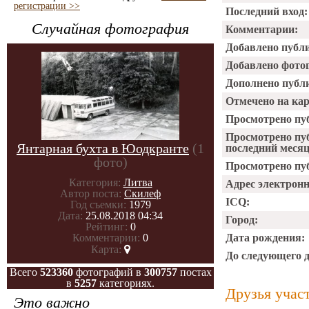
регистрации >>
Последний вход:
Случайная фотография
Комментарии:
Добавлено публ
Добавлено фото
Дополнено публ
Отмечено на ка
Просмотрено пу
Просмотрено пу
Янтарная бухта в Юодкранте
(1
последний месяц
фото)
Просмотрено пуб
Категория:
Литва
Адрес электрон
Автор поста:
Скилеф
ICQ:
Год съемки:
1979
Дата:
25.08.2018 04:34
Город:
Рейтинг:
0
Комментарии:
0
Дата рождения:
Карта:
До следующего 
Всего
523360
фотографий в
300757
постах
в
5257
категориях.
Друзья учас
Это важно