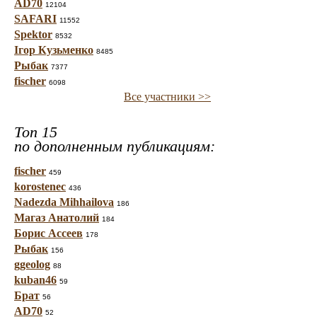
AD70
12104
SAFARI
11552
Spektor
8532
Ігор Кузьменко
8485
Рыбак
7377
fischer
6098
Все участники >>
Топ 15
по дополненным публикациям:
fischer
459
korostenec
436
Nadezda Mihhailova
186
Магаз Анатолий
184
Борис Ассеев
178
Рыбак
156
ggeolog
88
kuban46
59
Брат
56
AD70
52