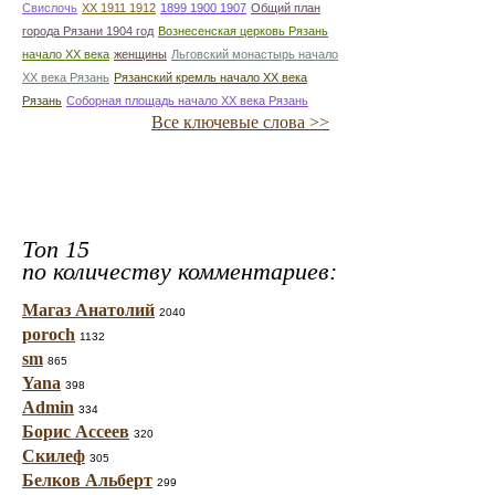
Свислочь
XX 1911 1912
1899 1900 1907
Общий план
города Рязани 1904 год
Вознесенская церковь Рязань
начало ХХ века
женщины
Льговский монастырь начало
ХХ века Рязань
Рязанский кремль начало ХХ века
Рязань
Соборная площадь начало ХХ века Рязань
Все ключевые слова >>
Топ 15
по количеству комментариев:
Магаз Анатолий
2040
poroch
1132
sm
865
Yana
398
Admin
334
Борис Ассеев
320
Скилеф
305
Белков Альберт
299