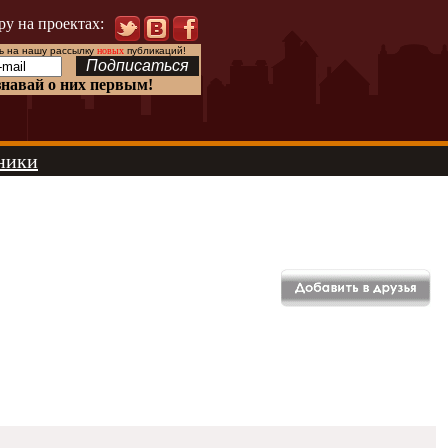
ру на проектах:
 на нашу рассылку
новых
публикаций!
знавай о них первым!
ники