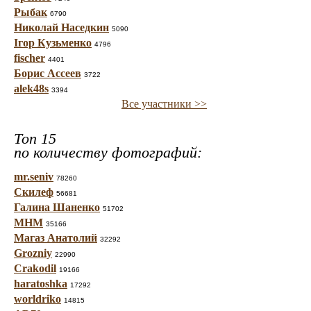
Рыбак
6790
Николай Наседкин
5090
Ігор Кузьменко
4796
fischer
4401
Борис Ассеев
3722
alek48s
3394
Все участники >>
Топ 15
по количеству фотографий:
mr.seniv
78260
Скилеф
56681
Галина Шаненко
51702
МНМ
35166
Магаз Анатолий
32292
Grozniy
22990
Crakodil
19166
haratoshka
17292
worldriko
14815