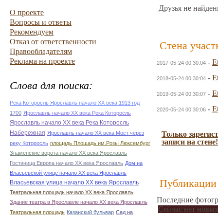
Друзья не найден
О проекте
Вопросы и ответы
Рекомендуем
Отказ от ответственности
Стена участ
Правообладателям
Реклама на проекте
-
E
2017-05-24 00:30:04
-
E
2018-05-24 00:30:04
Слова для поиска:
-
E
2019-05-24 00:30:07
Река Которосль Ярославль начало ХХ века 1913 год
-
E
2020-05-24 00:30:06
1700
Ярославль начало ХХ века Река Которосль
Ярославль начало ХХ века Река Которосль
Набережная
Ярославль начало ХХ века Мост через
Только зарегис
записи на стене!
реку Которосль
площадь Площадь им.Розы Люксембург
Знаменские ворота начало ХХ века Ярославль
Гостиница Европа начало ХХ века Ярославль
Дом на
Власьевской улице начало ХХ века Ярославль
Публикации 
Власьевская улица начало ХХ века Ярославль
Театральная площадь начало ХХ века Ярославль
Последние фотогр
Здание театра в Ярославле начало ХХ века Ярославль
Сейчас нет новых
Театральная площадь
Казанский бульвар
Сад на