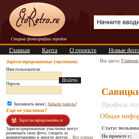
Старые фотографии городов
Главная
Карта
О проекте
Новые фот
Вы здесь:
Главная
Зарегистрированные участники
Имя пользователя:
Пароль:
Савицки
Профиль пол
Запомнить меня |
Забыли пароль?
Еще не участник?
Общая инфор
Статус пользова
Зарегистрированные участники могут
размещать свои фото, следить за
На проекте с:
комментариями и многое другое...
Все плюсы