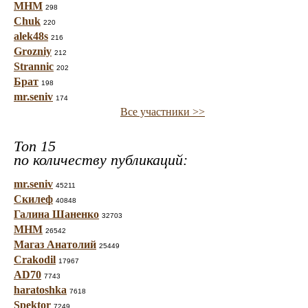
МНМ
298
Chuk
220
alek48s
216
Grozniy
212
Strannic
202
Брат
198
mr.seniv
174
Все участники >>
Топ 15
по количеству публикаций:
mr.seniv
45211
Скилеф
40848
Галина Шаненко
32703
МНМ
26542
Магаз Анатолий
25449
Crakodil
17967
AD70
7743
haratoshka
7618
Spektor
7249