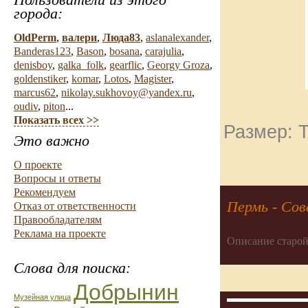
города:
OldPerm
,
валери
,
Люда83
,
aslanalexander
,
Banderas123
,
Bason
,
bosana
,
carajulia
,
denisboy
,
galka_folk
,
gearflic
,
Georgy Groza
,
goldenstiker
,
komar
,
Lotos
,
Magister
,
marcus62
,
nikolay.sukhovoy@yandex.ru
,
oudiv
,
piton
...
Показать всех >>
Размер: Т
Это важно
О проекте
Вопросы и ответы
Рекомендуем
Пермь - Сов
Отказ от ответственности
Правообладателям
Реклама на проекте
Описание старой
Слова для поиска:
Добрынин
Музейная улица