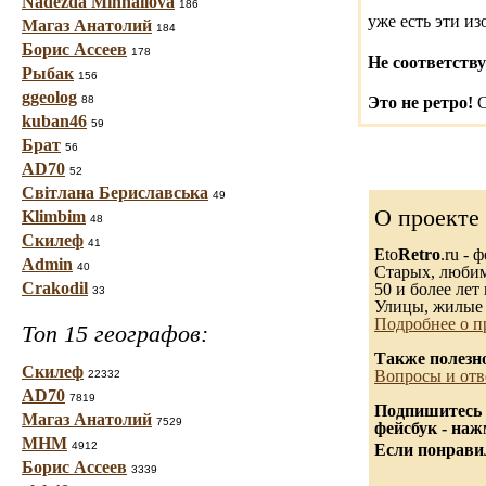
Nadezda Mihhailova
186
уже есть эти и
Магаз Анатолий
184
Борис Ассеев
178
Не соответству
Рыбак
156
ggeolog
88
Это не ретро!
С
kuban46
59
Брат
56
AD70
52
Світлана Бериславська
49
О проекте
Klimbim
48
Скилеф
41
Eto
Retro
.ru -
Admin
40
Старых, любимы
Crakodil
50 и более лет 
33
Улицы, жилые 
Подробнее о п
Топ 15 географов:
Также полезн
Скилеф
Вопросы и отв
22332
AD70
7819
Подпишитесь 
Магаз Анатолий
7529
фейсбук - на
МНМ
4912
Если понравил
Борис Ассеев
3339