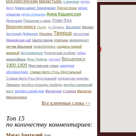
Воскресенский монастырь
1 мировая
ретро-
фото
Комиссариат Земледелия
Пречистенка
ретро-
Анна Кашинская
открытка
ретро-открытки
Улан-Удэ
Делегация
Прошение к царю
Верхнеудинск
Госад.
ул.Ленина.
Василево
Митино
Тверца
фотограф Добрынин
Ильинка
лесосплав
Ивановская наб
Центр города
откртыка
авиаперелет
летчик Васильев
правобережье
солдаты первой
мировой
фотопавильон
Купеческий особняк
лабаз
Весьегонск
конец19века
День Победы
срочно!
1900-1909
Ярославская улица
народная
обсерватория.
старые фото г.Гусь-Хрустальный
Старые фото Гусь-Хрустальный
покровская церковь
Лёвшино
витебск площадь свободы
витебск кировский
мост
витебск синий дом
Магнитная
Станица
Магнитка
Магнитогорск
Все ключевые слова >>
Топ 15
по количеству комментариев:
Магаз Анатолий
2040