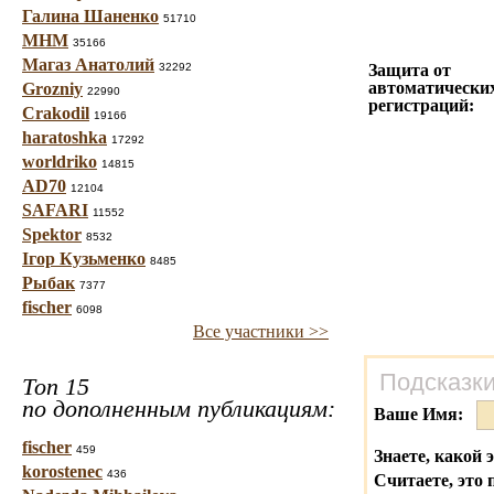
Галина Шаненко
51710
МНМ
35166
Магаз Анатолий
32292
Защита от
автоматически
Grozniy
22990
регистраций:
Crakodil
19166
haratoshka
17292
worldriko
14815
AD70
12104
SAFARI
11552
Spektor
8532
Ігор Кузьменко
8485
Рыбак
7377
fischer
6098
Все участники >>
Подсказки
Топ 15
по дополненным публикациям:
Ваше Имя:
fischer
459
Знаете, какой 
korostenec
436
Считаете, это 