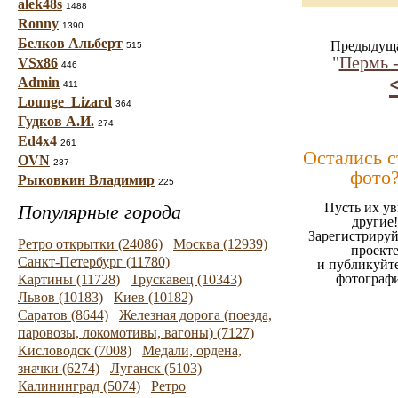
alek48s
1488
Ronny
1390
Белков Альберт
Предыдуща
515
"
Пермь -
VSx86
446
Admin
411
Lounge_Lizard
364
Гудков А.И.
274
Ed4x4
261
Остались 
OVN
237
фото
Рыковкин Владимир
225
Пусть их ув
Популярные города
другие!
Зарегистрируй
Ретро открытки (24086)
Москва (12939)
проект
Санкт-Петербург (11780)
и публикуйт
фотограф
Картины (11728)
Трускавец (10343)
Львов (10183)
Киев (10182)
Саратов (8644)
Железная дорога (поезда,
паровозы, локомотивы, вагоны) (7127)
Кисловодск (7008)
Медали, ордена,
значки (6274)
Луганск (5103)
Калининград (5074)
Ретро