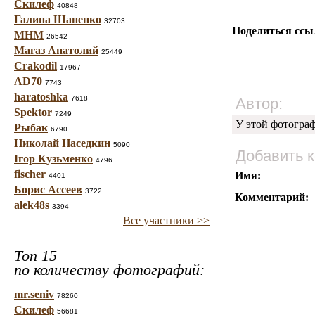
Скилеф
40848
Галина Шаненко
32703
Поделиться ссы
МНМ
26542
Магаз Анатолий
25449
Crakodil
17967
AD70
7743
haratoshka
7618
Автор:
Spektor
7249
У этой фотогра
Рыбак
6790
Николай Наседкин
5090
Добавить 
Ігор Кузьменко
4796
fischer
Имя:
4401
Борис Ассеев
3722
Комментарий:
alek48s
3394
Все участники >>
Топ 15
по количеству фотографий:
mr.seniv
78260
Скилеф
56681