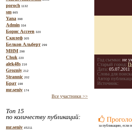
poroch
1132
sm
865
Yana
398
Admin
334
Борис Ассеев
320
Скилеф
305
Белков Альберт
299
МНМ
298
Chuk
220
Год съемки:
не у
alek48s
Старый город:
П
216
Дата:
05.07.2011 
Grozniy
212
Слова для поиска
Strannic
202
Автор публикац
Брат
Источник:
198
mr.seniv
174
Все участники >>
Топ 15
по количеству публикаций:
Проголо
за публикацию, если п
mr.seniv
45211