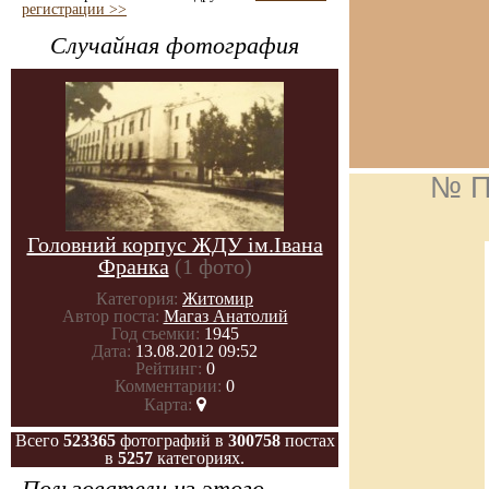
регистрации >>
Случайная фотография
№ П
Головний корпус ЖДУ ім.Івана
Франка
(1 фото)
Категория:
Житомир
Автор поста:
Магаз Анатолий
Год съемки:
1945
Дата:
13.08.2012 09:52
Рейтинг:
0
Комментарии:
0
Карта:
Всего
523365
фотографий в
300758
постах
в
5257
категориях.
Пользователи из этого