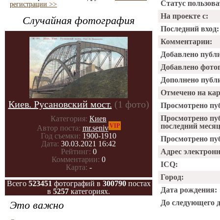
Статус пользова
регистрации >>
На проекте с:
Случайная фотография
Последний вход:
Комментарии:
Добавлено публ
Добавлено фото
Дополнено публ
Отмечено на ка
Киев. Русановский мост.
(1 фото)
Просмотрено пу
Просмотрено пу
Категория:
Киев
последний месяц
VIP
Автор поста:
mr.seniv
Год съемки:
1900-1910
Просмотрено пуб
Дата:
30.03.2021 16:42
Адрес электрон
Рейтинг:
0
Комментарии:
0
ICQ:
Карта:
-
Город:
Всего
523451
фотографий в
300790
постах
Дата рождения:
в
5257
категориях.
До следующего 
Это важно