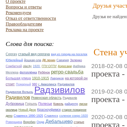
О проекте
Друзья учас
Вопросы и ответы
Рекомендуем
Друзья не найден
Отказ от ответственности
Правообладателям
Реклама на проекте
Слова для поиска:
Стена у
Сергач
старый вид сергача
вид из города на поселок
Юбилейный
йошкар-ола
ДК ленин
Савария
Зеленко
2018-02-08 
Сомбатхей
olacity
1920.
ГПУ.ОГПУ
Аэросани
фабрика
ретро-свадьба
проекта -
Меллера
фотоплёнка
Ребёнок
Большая улица
1910-1915
на которой он
Лавриков
стоит
Пожарный
980
г. Акмолинск
Радзивилов
Радзивилов
2019-02-08 
Радивилов Волынь
проекта -
Радивилов
Ровенская область
Радивилiв
Дубровица
Горынь
Полесье
Ковель
райцентр
лиски
Красноуфимск
околица
Новый Двор
старое пожарное
2020-02-08 
депо
Славянск 1890-1925
Славянск
соленое озеро 1920
Дебальцево
проекта -
Ровенщина
Воробин
Орда
старые