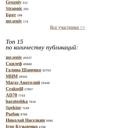
Grozniy
212
Strannic
202
Брат
198
mr.seniv
174
Все участники >>
Топ 15
по количеству публикаций:
mr.seniv
45237
Скилеф
40848
Галина Шаненко
32703
МНМ
26542
Магаз Анатолий
25449
Crakodil
17967
AD70
7743
haratoshka
7618
Spektor
7249
Рыбак
6790
Николай Наседкин
5090
Ігор Кузьменко
4796