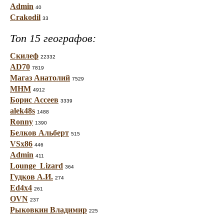
Admin
40
Crakodil
33
Топ 15 географов:
Скилеф
22332
AD70
7819
Магаз Анатолий
7529
МНМ
4912
Борис Ассеев
3339
alek48s
1488
Ronny
1390
Белков Альберт
515
VSx86
446
Admin
411
Lounge_Lizard
364
Гудков А.И.
274
Ed4x4
261
OVN
237
Рыковкин Владимир
225