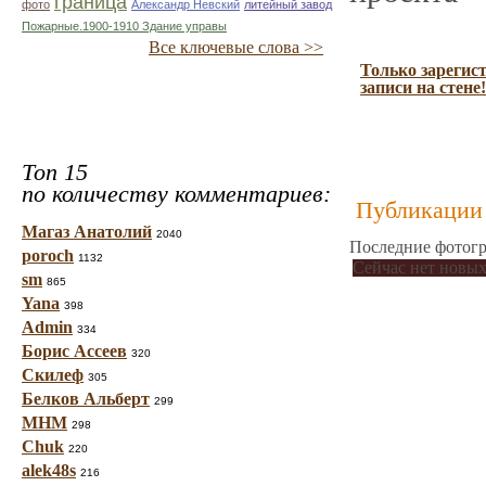
граница
фото
Александр Невский
литейный завод
Пожарные.1900-1910 Здание управы
Все ключевые слова >>
Только зарегис
записи на стене!
Топ 15
по количеству комментариев:
Публикации 
Магаз Анатолий
2040
Последние фотогр
poroch
1132
Сейчас нет новых
sm
865
Yana
398
Admin
334
Борис Ассеев
320
Скилеф
305
Белков Альберт
299
МНМ
298
Chuk
220
alek48s
216