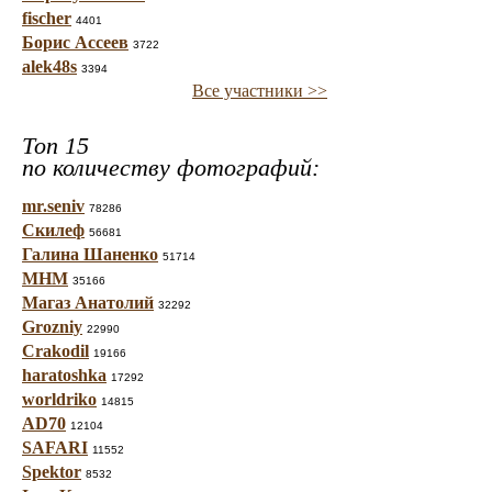
fischer
4401
Борис Ассеев
3722
alek48s
3394
Все участники >>
Топ 15
по количеству фотографий:
mr.seniv
78286
Скилеф
56681
Галина Шаненко
51714
МНМ
35166
Магаз Анатолий
32292
Grozniy
22990
Crakodil
19166
haratoshka
17292
worldriko
14815
AD70
12104
SAFARI
11552
Spektor
8532