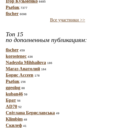
Ігор Кузьменко
8485
Рыбак
7377
fischer
6098
Все участники >>
Топ 15
по дополненным публикациям:
fischer
459
korostenec
436
Nadezda Mihhailova
186
Магаз Анатолий
184
Борис Ассеев
178
Рыбак
156
ggeolog
88
kuban46
59
Брат
56
AD70
52
Світлана Бериславська
49
Klimbim
48
Скилеф
41