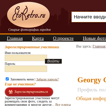
Старые фотографии городов
Главная
Карта
О проекте
Новые фот
Вы здесь:
Главная
Зарегистрированные участники
Имя пользователя:
Пароль:
Georgy 
Запомнить меня |
Забыли пароль?
Еще не участник?
Профиль пол
Общая инфор
Зарегистрированные участники могут
размещать свои фото, следить за
комментариями и многое другое...
Все плюсы