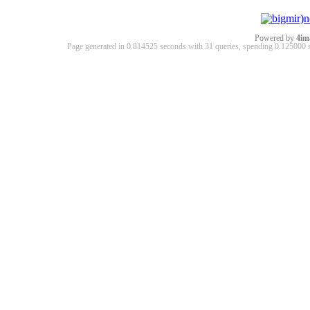
Powered by
4im
Page generated in 0.814525 seconds with 31 queries, spending 0.12500