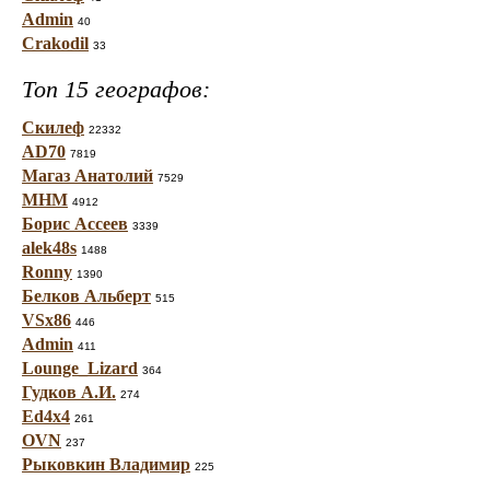
Admin
40
Crakodil
33
Топ 15 географов:
Скилеф
22332
AD70
7819
Магаз Анатолий
7529
МНМ
4912
Борис Ассеев
3339
alek48s
1488
Ronny
1390
Белков Альберт
515
VSx86
446
Admin
411
Lounge_Lizard
364
Гудков А.И.
274
Ed4x4
261
OVN
237
Рыковкин Владимир
225