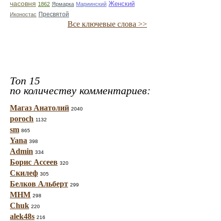
часовня
Женский
1862
Ярмарка
Мариинский
Иконостас
Пресвятой
Все ключевые слова >>
Топ 15
по количеству комментариев:
Магаз Анатолий
2040
poroch
1132
sm
865
Yana
398
Admin
334
Борис Ассеев
320
Скилеф
305
Белков Альберт
299
МНМ
298
Chuk
220
alek48s
216