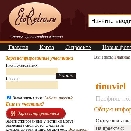
Старые фотографии городов
Главная
Карта
О проекте
Новые фот
Вы здесь:
Главная
Зарегистрированные участники
Имя пользователя:
Пароль:
tinuviel
Профиль пол
Запомнить меня |
Забыли пароль?
Еще не участник?
Общая инфор
Статус пользова
Зарегистрированные участники могут
размещать свои фото, следить за
На проекте с:
комментариями и многое другое...
Все плюсы