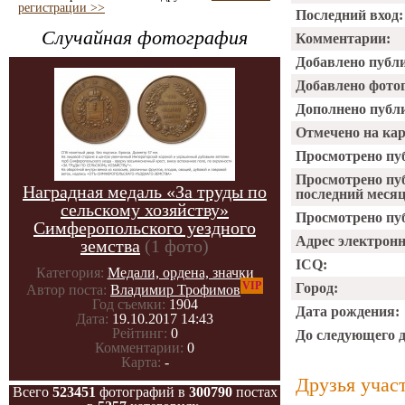
регистрации >>
Последний вход:
Случайная фотография
Комментарии:
Добавлено публ
Добавлено фото
Дополнено публ
Отмечено на ка
Просмотрено пу
Просмотрено пу
Наградная медаль «За труды по
последний месяц
сельскому хозяйству»
Просмотрено пуб
Симферопольского уездного
Адрес электрон
земства
(1 фото)
ICQ:
Категория:
Медали, ордена, значки
VIP
Город:
Автор поста:
Владимир Трофимов
Год съемки:
1904
Дата рождения:
Дата:
19.10.2017 14:43
Рейтинг:
0
До следующего 
Комментарии:
0
Карта:
-
Друзья учас
Всего
523451
фотографий в
300790
постах