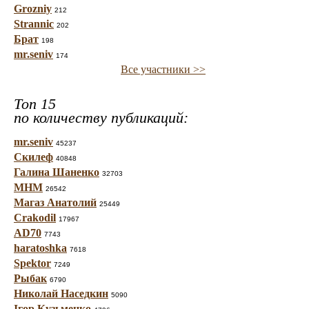
Grozniy
212
Strannic
202
Брат
198
mr.seniv
174
Все участники >>
Топ 15
по количеству публикаций:
mr.seniv
45237
Скилеф
40848
Галина Шаненко
32703
МНМ
26542
Магаз Анатолий
25449
Crakodil
17967
AD70
7743
haratoshka
7618
Spektor
7249
Рыбак
6790
Николай Наседкин
5090
Ігор Кузьменко