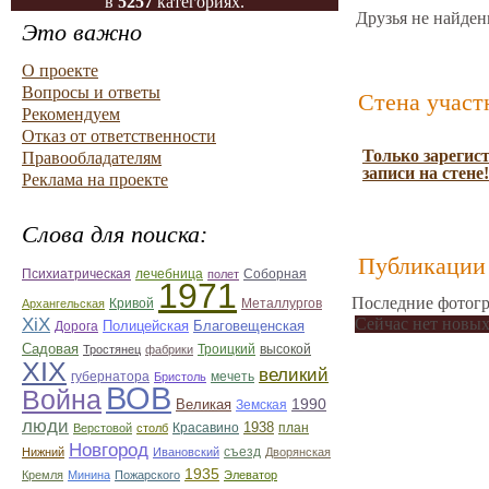
в
5257
категориях.
Друзья не найден
Это важно
О проекте
Вопросы и ответы
Стена участ
Рекомендуем
Отказ от ответственности
Только зарегис
Правообладателям
записи на стене!
Реклама на проекте
Слова для поиска:
Публикации 
лечебница
Соборная
Психиатрическая
полет
1971
Последние фотогр
Кривой
Металлургов
Архангельская
ХiХ
Сейчас нет новых
Полицейская
Благовещенская
Дорога
Садовая
Троицкий
Тростянец
фабрики
высокой
ХІХ
великий
губернатора
мечеть
Бристоль
ВОВ
Война
1990
Великая
Земская
люди
Красавино
1938
план
Верстовой
столб
Новгород
Нижний
Ивановский
съезд
Дворянская
1935
Кремля
Минина
Пожарского
Элеватор