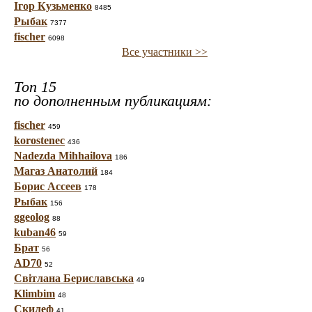
Ігор Кузьменко
8485
Рыбак
7377
fischer
6098
Все участники >>
Топ 15
по дополненным публикациям:
fischer
459
korostenec
436
Nadezda Mihhailova
186
Магаз Анатолий
184
Борис Ассеев
178
Рыбак
156
ggeolog
88
kuban46
59
Брат
56
AD70
52
Світлана Бериславська
49
Klimbim
48
Скилеф
41