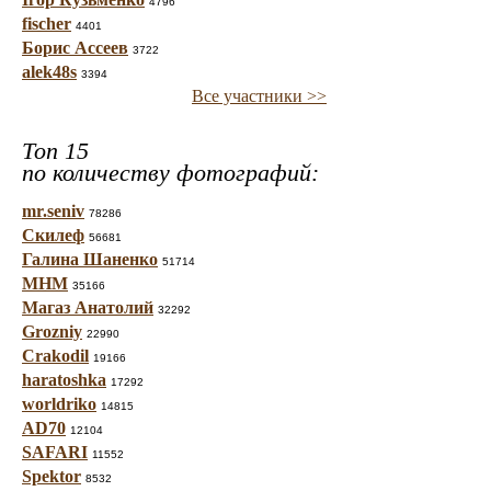
4796
fischer
4401
Борис Ассеев
3722
alek48s
3394
Все участники >>
Топ 15
по количеству фотографий:
mr.seniv
78286
Скилеф
56681
Галина Шаненко
51714
МНМ
35166
Магаз Анатолий
32292
Grozniy
22990
Crakodil
19166
haratoshka
17292
worldriko
14815
AD70
12104
SAFARI
11552
Spektor
8532