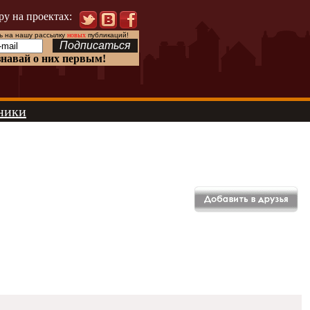
ру на проектах:
 на нашу рассылку
новых
публикаций!
знавай о них первым!
ники