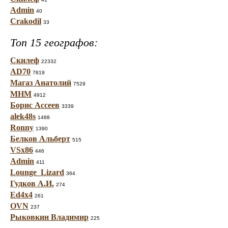
Admin
40
Crakodil
33
Топ 15 географов:
Скилеф
22332
AD70
7819
Магаз Анатолий
7529
МНМ
4912
Борис Ассеев
3339
alek48s
1488
Ronny
1390
Белков Альберт
515
VSx86
446
Admin
411
Lounge_Lizard
364
Гудков А.И.
274
Ed4x4
261
OVN
237
Рыковкин Владимир
225