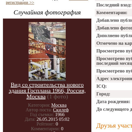
регистрации >>
Последний вход:
Случайная фотография
Комментарии:
Добавлено публ
Добавлено фото
Дополнено публ
Отмечено на ка
Просмотрено пу
Просмотрено пу
последний месяц
Просмотрено пуб
Адрес электрон
Вид со строительства нового
ICQ:
здания Госплана 1966, Россия,
Город:
Москва
(1 фото)
Дата рождения:
Категория:
Москва
До следующего 
Автор поста:
Скилеф
Год съемки:
1966
Дата:
26.05.2015 05:02
Рейтинг:
0
Друзья учас
Комментарии:
0