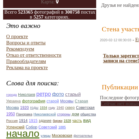
Карта:
Друзья не найден
Всего
523365
фотографий в
300758
постах
в
5257
категориях.
Это важно
Стена участ
О проекте
-
E
2020-02-12 00:30:03
Вопросы и ответы
Рекомендуем
Отказ от ответственности
Только зарегис
записи на стене!
Правообладателям
Реклама на проекте
Слова для поиска:
Публикации 
ретро
фото
старый
Николаев
города
Последние фотогр
фотография
Украина
Старая
старой
Москвы
Сейчас нет новых
Москва
1920
годы
сквер
1934
году
1940
Советская
1950
дом
Панорама
Николаевской
стороны
общества
вид
1914
1915
здание
Россия
биржи
1928
часть
Собор
Успенский
Советский
1885
начало
улицы
Московская
фотоателье