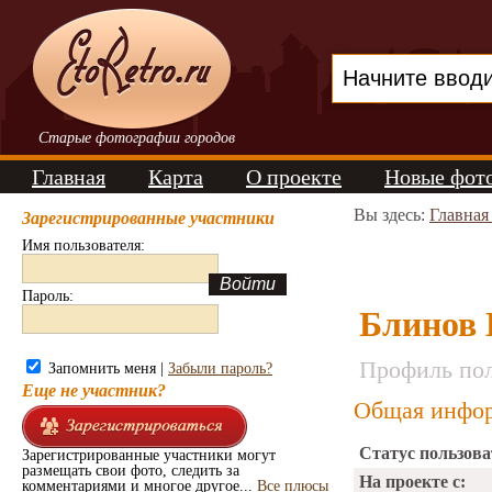
Старые фотографии городов
Главная
Карта
О проекте
Новые фот
Вы здесь:
Главная
Зарегистрированные участники
Имя пользователя:
Пароль:
Блинов
Профиль пол
Запомнить меня |
Забыли пароль?
Еще не участник?
Общая инфор
Статус пользова
Зарегистрированные участники могут
размещать свои фото, следить за
На проекте с:
комментариями и многое другое...
Все плюсы