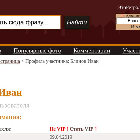
ЭтоРетро.
(!)
Подпишись
И у
о
Популярные фото
Комментарии
Участ
 страница
> Профиль участника: Блинов Иван
 Иван
ьзователя
мация:
теля:
Не VIP [
Стать VIP
]
09.04.2019