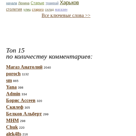
Харьков
Старые
начала
Ленина
трамвай
столетия
улиц
старого
склад
магазин
Все ключевые слова >>
Топ 15
по количеству комментариев:
Магаз Анатолий
2040
poroch
1132
sm
865
Yana
398
Admin
334
Борис Ассеев
320
Скилеф
305
Белков Альберт
299
МНМ
298
Chuk
220
alek48s
216