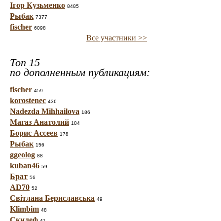
Ігор Кузьменко
8485
Рыбак
7377
fischer
6098
Все участники >>
Топ 15
по дополненным публикациям:
fischer
459
korostenec
436
Nadezda Mihhailova
186
Магаз Анатолий
184
Борис Ассеев
178
Рыбак
156
ggeolog
88
kuban46
59
Брат
56
AD70
52
Світлана Бериславська
49
Klimbim
48
Скилеф
41