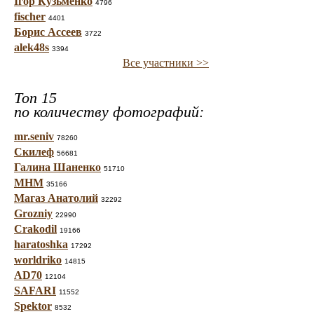
Ігор Кузьменко
4796
fischer
4401
Борис Ассеев
3722
alek48s
3394
Все участники >>
Топ 15
по количеству фотографий:
mr.seniv
78260
Скилеф
56681
Галина Шаненко
51710
МНМ
35166
Магаз Анатолий
32292
Grozniy
22990
Crakodil
19166
haratoshka
17292
worldriko
14815
AD70
12104
SAFARI
11552
Spektor
8532