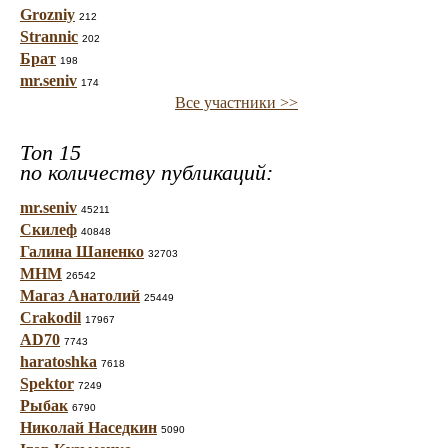
Grozniy
212
Strannic
202
Брат
198
mr.seniv
174
Все участники >>
Топ 15
по количеству публикаций:
mr.seniv
45211
Скилеф
40848
Галина Шаненко
32703
МНМ
26542
Магаз Анатолий
25449
Crakodil
17967
AD70
7743
haratoshka
7618
Spektor
7249
Рыбак
6790
Николай Наседкин
5090