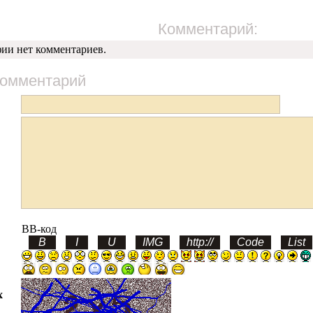
Комментарий:
фии нет комментариев.
комментарий
BB-код
х