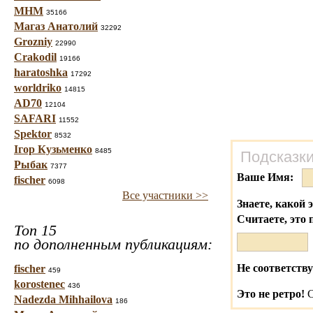
МНМ
35166
Магаз Анатолий
32292
Grozniy
22990
Crakodil
19166
haratoshka
17292
worldriko
14815
AD70
12104
SAFARI
11552
Spektor
8532
Ігор Кузьменко
8485
Подсказки
Рыбак
7377
Ваше Имя:
fischer
6098
Все участники >>
Знаете, какой 
Считаете, это 
Топ 15
по дополненным публикациям:
Не соответству
fischer
459
korostenec
436
Это не ретро!
С
Nadezda Mihhailova
186