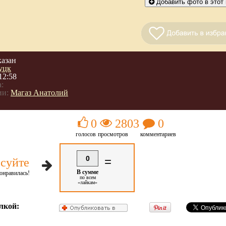
Добавить фото в этот 
казан
уцк
12:58
:
ии:
Магаз Анатолий
0
2803
0
голосов
просмотров
комментариев
0
=
суйте
В сумме
онравилась!
по всем
«лайкам»
лкой: