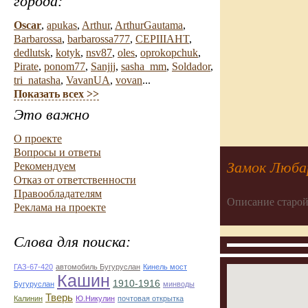
города:
Oscar
,
apukas
,
Arthur
,
ArthurGautama
,
Barbarossa
,
barbarossa777
,
CEPIIIAHT
,
dedlutsk
,
kotyk
,
nsv87
,
oles
,
oprokopchuk
,
Pirate
,
ponom77
,
Sanjjj
,
sasha_mm
,
Soldador
,
tri_natasha
,
VavanUA
,
vovan
...
Показать всех >>
Это важно
О проекте
Вопросы и ответы
Замок Люба
Рекомендуем
Отказ от ответственности
Правообладателям
Описание старой
Реклама на проекте
Слова для поиска:
ГАЗ-67-420
автомобиль Бугуруслан
Кинель мост
Кашин
1910-1916
Бугуруслан
минводы
Тверь
Калинин
Ю.Никулин
почтовая открытка