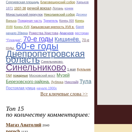
Сергиевская площадь
Благовещенский собор
Харьков
речной вокзал
1871
1937-38
Лопань
конкм
Монастырский переулок
Николаевский собор
Дрожки
Ванька
Пожарная часть
Тремпель
Конец XIX
Конец
баня
XVIII
Конец XVII
Харьковская крепость XVII в.
начало 20века
Рожества Христова
Аракчеев
ресторан
70-е годы
Кишинёв.
70-е
"Пловдив".
60-е годы
годы.
Днепропетровская
область
Синельниково.
Синельниково
1 мая
Куяльник
Музей
ГАИ
пожарные
Московский мост
Тула
Березовского района.
Лубянка
Николайii
Постоялая улица
начало 1900х
Все ключевые слова >>
Топ 15
по количеству комментариев:
Магаз Анатолий
2040
poroch
1132