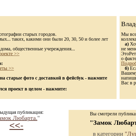
Влад
 фотографии старых городов.
Мы все
х... таких, какими они были 20, 30, 50 и более лет
колле
а)
Хот
дома, общественные учереждения...
не мен
роекте >>
ЭтоРет
о факт
о:
Подроб
еты >>
б)
Есл
Вашему
а старые фото с доставкой в фейсбук - нажмите
напиши
Вас в р
ся проект в целом - нажмите:
ыдущая публикация:
Вы смотрели публик
амок Любарта.
"
"Замок Любарт
<<-
в категории
"Лу