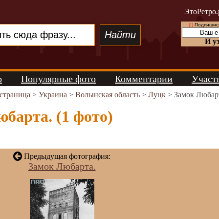
ЭтоРетро.
(!)
Подпишись
И у
о
Популярные фото
Комментарии
Участ
 страница
>
Украина
>
Волынская область
>
Луцк
> Замок Любар
барта. (1 фото)
Предыдущая фотография:
Замок Любарта.