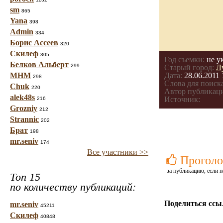
sm
865
Yana
398
Admin
334
Борис Ассеев
320
Скилеф
305
Год съемки:
не у
Белков Альберт
299
Старый город:
Л
МНМ
Дата:
28.06.2011 
298
Слова для поиска
Chuk
220
Автор публикац
alek48s
Источник:
216
Grozniy
212
Strannic
202
Брат
198
mr.seniv
174
Все участники >>
Проголо
за публикацию, если п
Топ 15
по количеству публикаций:
Поделиться ссы
mr.seniv
45211
Скилеф
40848