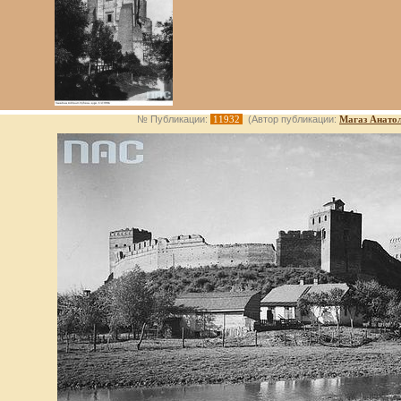
№ Публикации:
11932
(Автор публикации:
Магаз Анато