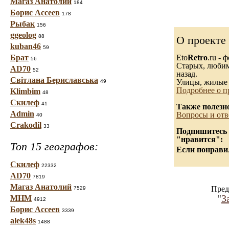
Магаз Анатолий
184
Борис Ассеев
178
Рыбак
156
ggeolog
88
О проекте
kuban46
59
Брат
Eto
Retro
.ru -
56
Старых, любимы
AD70
52
назад.
Світлана Бериславська
Улицы, жилые 
49
Подробнее о п
Klimbim
48
Скилеф
41
Также полезн
Admin
Вопросы и отв
40
Crakodil
33
Подпишитесь н
"нравится":
Топ 15 географов:
Если понравил
Скилеф
22332
AD70
7819
Магаз Анатолий
Пред
7529
"
З
МНМ
4912
Борис Ассеев
3339
alek48s
1488