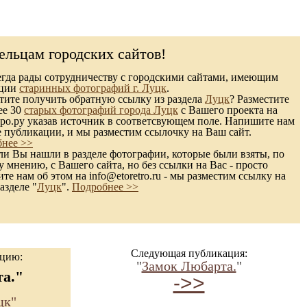
ельцам городских сайтов!
гда рады сотрудничеству с городскими сайтами, имеющим
кции
старинных фотографий г. Луцк
.
ите получить обратную ссылку из раздела
Луцк
? Разместите
ее 30
старых фотографий города Луцк
с Вашего проекта на
ро.ру указав источник в соответсвующем поле. Напишите нам
е публикации, и мы разместим ссылочку на Ваш сайт.
нее >>
и Вы нашли в разделе фотографии, которые были взяты, по
 мнению, с Вашего сайта, но без ссылки на Вас - просто
те нам об этом на info@etoretro.ru - мы разместим ссылку на
азделе "
Луцк
".
Подробнее >>
Следующая публикация:
ацию:
"
Замок Любарта.
"
а."
->>
цк"