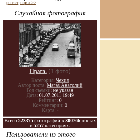
регистрации >>
Случайная фотография
Прага.
(1 фото)
Категория:
Чехия
Автор поста:
Магаз Анатолий
Год съемки:
не указан
Дата:
01.07.2011 19:49
Рейтинг:
0
Комментарии:
0
Карта:
-
Всего
523375
фотографий в
300766
постах
в
5257
категориях.
Пользователи из этого