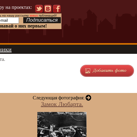
ру на проектах:
 на нашу рассылку
новых
публикаций!
знавай о них первым!
ники
та.
Следующая фотография:
Замок Любарта.