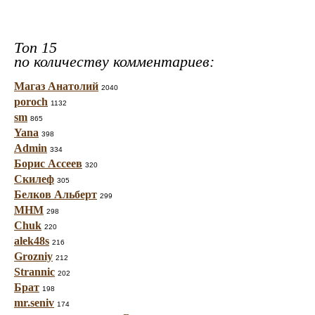
Топ 15
по количеству комментариев:
Магаз Анатолий
2040
poroch
1132
sm
865
Yana
398
Admin
334
Борис Ассеев
320
Скилеф
305
Белков Альберт
299
МНМ
298
Chuk
220
alek48s
216
Grozniy
212
Strannic
202
Брат
198
mr.seniv
174