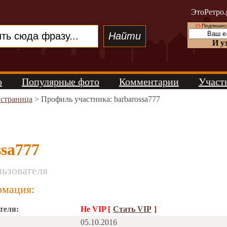
ЭтоРетро.
(!)
Подпишись
И у
о
Популярные фото
Комментарии
Участ
 страница
> Профиль участника: barbarossa777
ssa777
ьзователя
мация:
теля:
Не VIP [
Стать VIP
]
05.10.2016