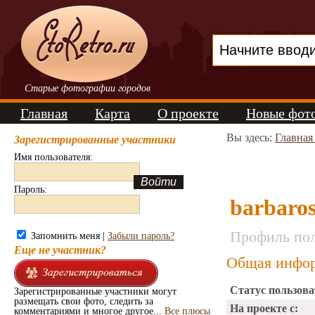
Старые фотографии городов
Главная
Карта
О проекте
Новые фот
Вы здесь:
Главная
Зарегистрированные участники
Имя пользователя:
Пароль:
barbaro
Профиль пол
Запомнить меня |
Забыли пароль?
Еще не участник?
Общая инфор
Статус пользова
Зарегистрированные участники могут
размещать свои фото, следить за
На проекте с:
комментариями и многое другое...
Все плюсы