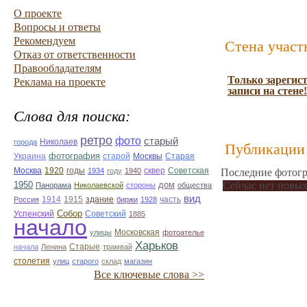
О проекте
Вопросы и ответы
Рекомендуем
Стена участ
Отказ от ответственности
Правообладателям
Только зарегис
Реклама на проекте
записи на стене!
Слова для поиска:
ретро
фото
старый
Николаев
города
Публикации 
фотография
Украина
Старая
старой
Москвы
Москва
1920
годы
сквер
1934
году
1940
Советская
Последние фотогр
1950
дом
Сейчас нет новых
Панорама
Николаевской
стороны
общества
вид
1914
1915
здание
Россия
биржи
1928
часть
Собор
Успенский
Советский
1885
начало
улицы
Московская
фотоателье
Харьков
Старые
начала
Ленина
трамвай
столетия
улиц
старого
склад
магазин
Все ключевые слова >>