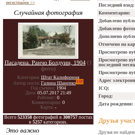
регистрации >>
Последний вход:
Случайная фотография
Комментарии:
Добавлено публ
Добавлено фото
Дополнено публ
Отмечено на ка
Просмотрено пу
Просмотрено пу
Пасадена. Ранчо Болдуин, 1904
(1
последний месяц
фото)
Просмотрено пуб
Категория:
Штат Калифорния
Адрес электрон
VIP
Автор поста:
Галина Шаненко
Год съемки:
1904
ICQ:
Дата:
05.07.2017 21:49
Город:
Рейтинг:
0
Комментарии:
0
Дата рождения:
Карта:
-
Всего
523358
фотографий в
300757
постах
Друзья учас
в
5257
категориях.
Это важно
Друзья не найден