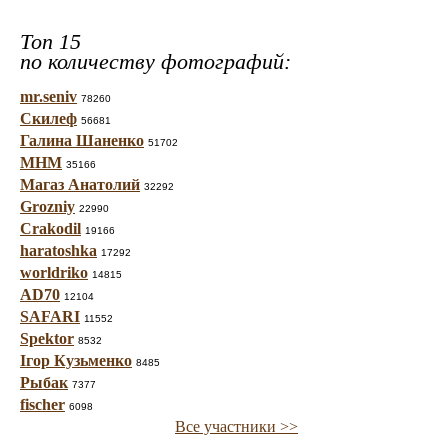
Топ 15
по количеству фотографий:
mr.seniv
78260
Скилеф
56681
Галина Шаненко
51702
МНМ
35166
Магаз Анатолий
32292
Grozniy
22990
Crakodil
19166
haratoshka
17292
worldriko
14815
AD70
12104
SAFARI
11552
Spektor
8532
Ігор Кузьменко
8485
Рыбак
7377
fischer
6098
Все участники >>