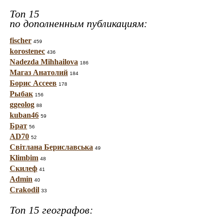
Топ 15
по дополненным публикациям:
fischer
459
korostenec
436
Nadezda Mihhailova
186
Магаз Анатолий
184
Борис Ассеев
178
Рыбак
156
ggeolog
88
kuban46
59
Брат
56
AD70
52
Світлана Бериславська
49
Klimbim
48
Скилеф
41
Admin
40
Crakodil
33
Топ 15 географов: