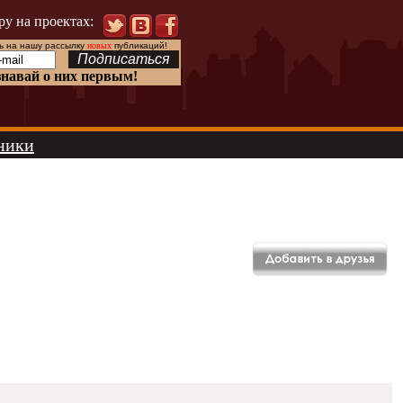
ру на проектах:
 на нашу рассылку
новых
публикаций!
знавай о них первым!
ники