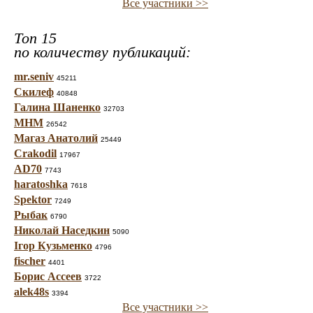
Все участники >>
Топ 15
по количеству публикаций:
mr.seniv
45211
Скилеф
40848
Галина Шаненко
32703
МНМ
26542
Магаз Анатолий
25449
Crakodil
17967
AD70
7743
haratoshka
7618
Spektor
7249
Рыбак
6790
Николай Наседкин
5090
Ігор Кузьменко
4796
fischer
4401
Борис Ассеев
3722
alek48s
3394
Все участники >>