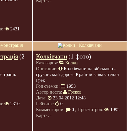
Карта: -
в:
2431
трація
(2
Колківчани
(1 фото)
Категория:
Колки
Описание:
Колківчани на військово -
страції.
грузинській дорозі. Крайній зліва Степан
Грек
Год съемки:
1953
Автор поста:
Греков
Дата:
23.04.2012 12:48
в:
2310
Рейтинг:
0
Комментарии:
0
, Просмотров:
1995
Карта: -