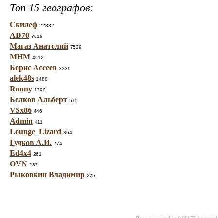
Топ 15 географов:
Скилеф
22332
AD70
7819
Магаз Анатолий
7529
МНМ
4912
Борис Ассеев
3339
alek48s
1488
Ronny
1390
Белков Альберт
515
VSx86
446
Admin
411
Lounge_Lizard
364
Гудков А.И.
274
Ed4x4
261
OVN
237
Рыковкин Владимир
225