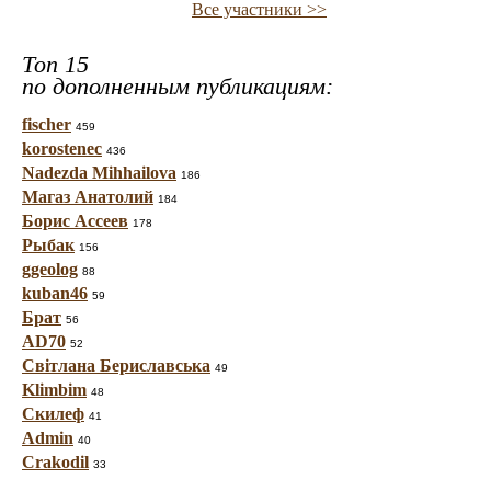
Все участники >>
Топ 15
по дополненным публикациям:
fischer
459
korostenec
436
Nadezda Mihhailova
186
Магаз Анатолий
184
Борис Ассеев
178
Рыбак
156
ggeolog
88
kuban46
59
Брат
56
AD70
52
Світлана Бериславська
49
Klimbim
48
Скилеф
41
Admin
40
Crakodil
33