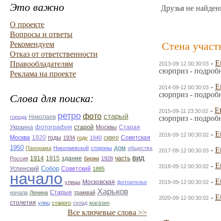
Это важно
Друзья не найден
О проекте
Вопросы и ответы
Рекомендуем
Стена участ
Отказ от ответственности
-
E
Правообладателям
2013-09-12 00:30:03
сюрприз - подроб
Реклама на проекте
-
E
2014-09-12 00:30:03
сюрприз - подроб
Слова для поиска:
-
Et
2015-09-11 23:30:02
ретро
фото
старый
Николаев
города
сюрприз - подроб
фотография
Украина
Старая
старой
Москвы
-
E
2016-09-12 00:30:02
Москва
1920
годы
сквер
1934
году
1940
Советская
1950
дом
Панорама
Николаевской
стороны
общества
-
E
2017-09-12 00:30:03
вид
1914
1915
здание
Россия
биржи
1928
часть
-
E
2018-09-12 00:30:02
Собор
Успенский
Советский
1885
начало
-
E
улицы
Московская
фотоателье
2019-09-12 00:30:02
Харьков
Старые
начала
Ленина
трамвай
-
E
2020-09-12 00:30:02
столетия
улиц
старого
склад
магазин
Все ключевые слова >>