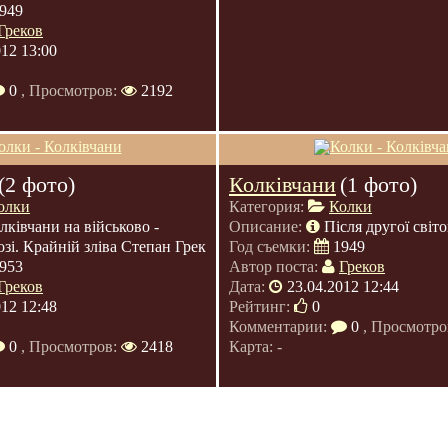
949
Греков
012 13:00
0
, Просмотров:
2192
(2 фото)
Колківчани
(1 фото)
олки
Категория:
Колки
лківчани на військово -
Описание:
Після другої світо
озі. Крайній зліва Степан Грек
Год съемки:
1949
953
Автор поста:
Греков
Греков
Дата:
23.04.2012 12:44
012 12:48
Рейтинг:
0
Комментарии:
0
, Просмотро
0
, Просмотров:
2418
Карта: -