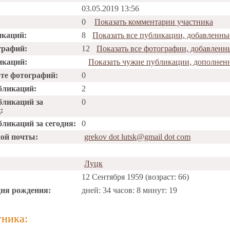
03.05.2019 13:56
0
Показать комментарии участника
икаций:
8
Показать все публикации, добавленны
графий:
12
Показать все фотографии, добавленн
икаций:
Показать чужие публикации, дополнен
рте фотографий:
0
бликаций:
2
бликаций за
0
:
ликаций за сегодня:
0
ной почты:
grekov dot lutsk@gmail dot com
Луцк
12 Сентября 1959 (возраст: 66)
дня рождения:
дней: 34 часов: 8 минут: 19
тника: