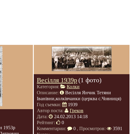
Весілля 1939р
(1 фото)
Категория:
Колки
Описание:
Весілля Янчик Тетяни
Іванівни,колківчанки (церква с.Човниця)
Год съемки:
1939
Автор поста:
Греков
Дата:
24.02.2013 14:18
Рейтинг:
0
н 1953р
Комментарии:
0
, Просмотров:
3591
 Петрович