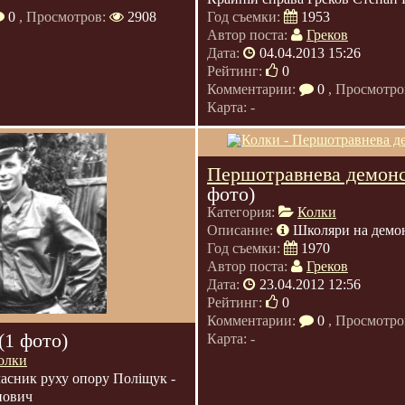
0
, Просмотров:
2908
Год съемки:
1953
Автор поста:
Греков
Дата:
04.04.2013 15:26
Рейтинг:
0
Комментарии:
0
, Просмотро
Карта: -
Першотравнева демонс
фото)
Категория:
Колки
Описание:
Школяри на демон
Год съемки:
1970
Автор поста:
Греков
Дата:
23.04.2012 12:56
Рейтинг:
0
Комментарии:
0
, Просмотро
(1 фото)
Карта: -
олки
асник руху опору Поліщук -
нович