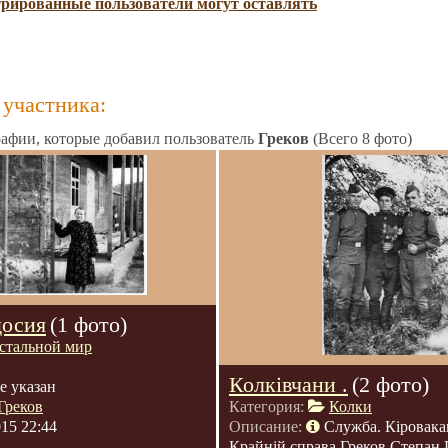
трированные пользователи могут оставлять
участника:
афии, которые добавил пользователь
Греков
(Всего 8 фото)
досия
(1 фото)
стальной мир
Колківчани .
(2 фото)
е указан
Греков
Категория:
Колки
015 22:44
Описание:
Служба. Кіровака
Крайній справа Греков Степан