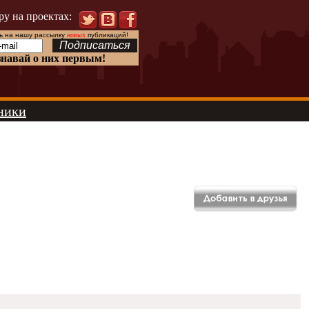
ру на проектах:
 на нашу рассылку
новых
публикаций!
знавай о них первым!
ники