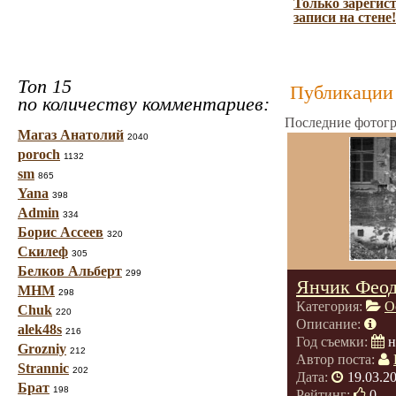
Только зарегис
записи на стене!
Топ 15
Публикации 
по количеству комментариев:
Последние фотогр
Магаз Анатолий
2040
poroch
1132
sm
865
Yana
398
Admin
334
Борис Ассеев
320
Скилеф
305
Белков Альберт
299
Янчик Фео
МНМ
298
Категория:
О
Chuk
220
Описание:
alek48s
216
Год съемки:
н
Grozniy
212
Автор поста:
Strannic
202
Дата:
19.03.2
Брат
198
Рейтинг:
0