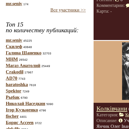
mr.seniv
174
Комментарии:
Все участники >>
Карта: -
Топ 15
по количеству публикаций:
mr.seniv
45225
Скилеф
40848
Галина Шаненко
32703
МНМ
26542
Магаз Анатолий
25449
Crakodil
17967
AD70
7743
haratoshka
7618
Spektor
7249
Рыбак
6790
Николай Наседкин
5090
Колківчани
Ігор Кузьменко
4796
Категория:
К
fischer
4401
Описание:
Уч
Борис Ассеев
3722
Янчик Олег Іва
alek48s