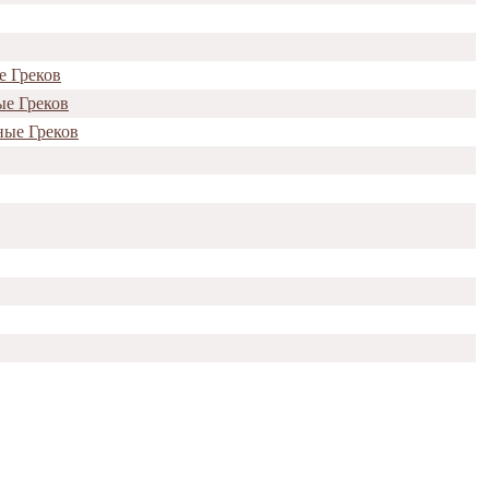
е Греков
ые Греков
ные Греков