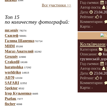
3394
Год съемки:
1
Все участники >>
Автор поста:
Дата:
23.04.2
Топ 15
Рейтинг:
0
по количеству фотографий:
Комментарии:
Карта: -
mr.seniv
78274
Скилеф
56681
Галина Шаненко
51714
Колківчани
МНМ
35166
Категория:
К
Магаз Анатолий
32292
Описание:
Ко
Grozniy
22990
грузинській дор
Crakodil
19166
Год съемки:
1
haratoshka
17292
Автор поста:
worldriko
Дата:
23.04.2
14815
AD70
Рейтинг:
0
12104
SAFARI
Комментарии:
11552
Карта: -
Spektor
8532
Ігор Кузьменко
8485
Рыбак
7377
fischer
6098