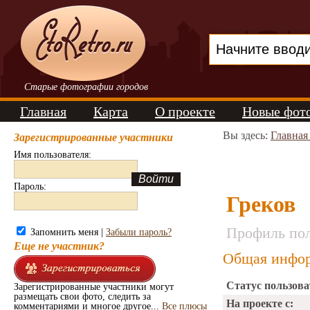
Старые фотографии городов
Главная
Карта
О проекте
Новые фот
Вы здесь:
Главная
Зарегистрированные участники
Имя пользователя:
Пароль:
Греков
Профиль пол
Запомнить меня |
Забыли пароль?
Еще не участник?
Общая инфор
Статус пользова
Зарегистрированные участники могут
размещать свои фото, следить за
На проекте с:
комментариями и многое другое...
Все плюсы