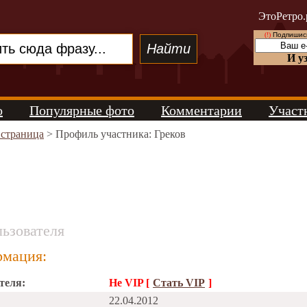
ЭтоРетро.
(!)
Подпишись
И у
о
Популярные фото
Комментарии
Участ
 страница
> Профиль участника: Греков
ьзователя
мация:
теля:
Не VIP [
Стать VIP
]
22.04.2012