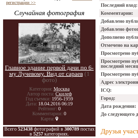
регистрации >>
Последний вход:
Случайная фотография
Комментарии:
Добавлено публ
Добавлено фото
Дополнено публ
Отмечено на ка
Просмотрено пу
Просмотрено пу
последний месяц
Главное здание первой дачи по 6-
му Лучевому. Вид от сараев
(1
Просмотрено пуб
фото)
Адрес электрон
Категория:
Москва
ICQ:
Автор поста:
Скилеф
Город:
Год съемки:
1956-1959
Дата:
18.04.2016 06:19
Дата рождения:
Рейтинг:
0
Комментарии:
0
До следующего 
Карта:
Всего
523438
фотографий в
300789
постах
Друзья учас
в
5257
категориях.