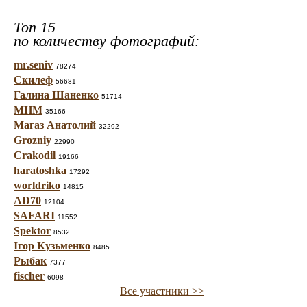
Топ 15
по количеству фотографий:
mr.seniv
78274
Скилеф
56681
Галина Шаненко
51714
МНМ
35166
Магаз Анатолий
32292
Grozniy
22990
Crakodil
19166
haratoshka
17292
worldriko
14815
AD70
12104
SAFARI
11552
Spektor
8532
Ігор Кузьменко
8485
Рыбак
7377
fischer
6098
Все участники >>