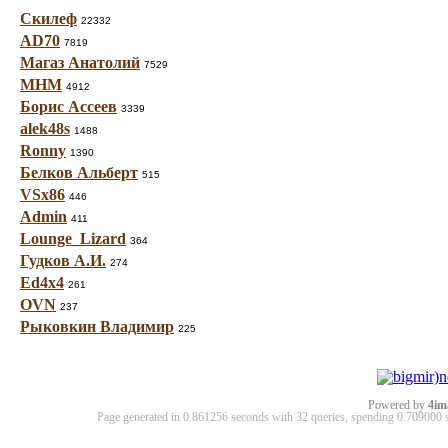
Скилеф
22332
AD70
7819
Магаз Анатолий
7529
МНМ
4912
Борис Ассеев
3339
alek48s
1488
Ronny
1390
Белков Альберт
515
VSx86
446
Admin
411
Lounge_Lizard
364
Гудков А.И.
274
Ed4x4
261
OVN
237
Рыковкин Владимир
225
Powered by
4im
Page generated in 0.861256 seconds with 32 queries, spending 0.70900