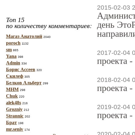
2015-02-03 
Админист
Топ 15
день ЭтоР
по количеству комментариев:
направили
Магаз Анатолий
2040
poroch
1132
sm
865
2017-02-04 
Yana
398
проекта -
Admin
334
Борис Ассеев
320
Скилеф
305
2018-02-04 
Белков Альберт
299
проекта -
МНМ
298
Chuk
220
alek48s
216
2019-02-04 
Grozniy
212
проекта -
Strannic
202
Брат
198
mr.seniv
174
2020-02-04 