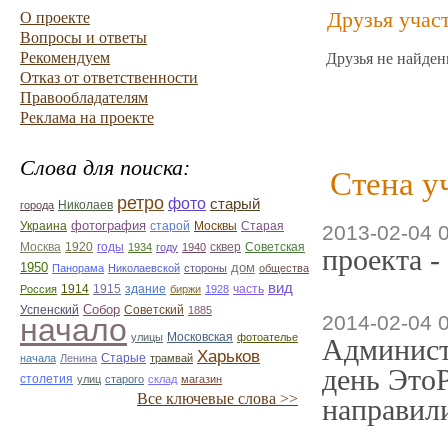
Друзья учас
О проекте
Вопросы и ответы
Рекомендуем
Друзья не найден
Отказ от ответственности
Правообладателям
Реклама на проекте
Слова для поиска:
Стена у
ретро
фото
старый
Николаев
города
фотография
Украина
Старая
старой
Москвы
2013-02-04 
Москва
1920
годы
сквер
1934
году
1940
Советская
проекта -
1950
дом
Панорама
Николаевской
стороны
общества
вид
1914
1915
здание
Россия
биржи
1928
часть
Собор
Успенский
Советский
1885
2014-02-04 
начало
улицы
Московская
фотоателье
Админист
Харьков
Старые
начала
Ленина
трамвай
день ЭтоР
столетия
улиц
старого
склад
магазин
Все ключевые слова >>
направили