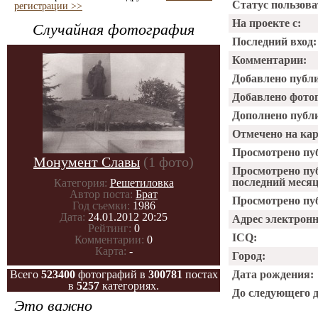
Статус пользова
регистрации >>
На проекте с:
Случайная фотография
Последний вход:
Комментарии:
Добавлено публ
Добавлено фото
Дополнено публ
Отмечено на ка
Просмотрено пу
Монумент Славы
(1 фото)
Просмотрено пу
последний месяц
Категория:
Решетиловка
Автор поста:
Брат
Просмотрено пуб
Год съемки:
1986
Дата:
24.01.2012 20:25
Адрес электрон
Рейтинг:
0
ICQ:
Комментарии:
0
Карта:
-
Город:
Всего
523400
фотографий в
300781
постах
Дата рождения:
в
5257
категориях.
До следующего 
Это важно