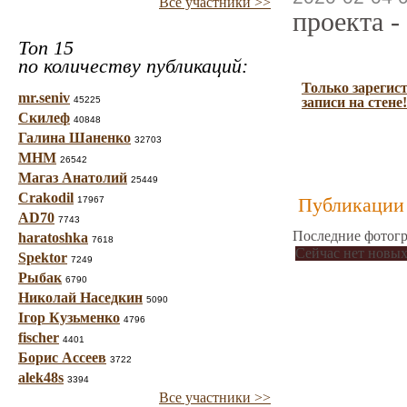
Все участники >>
проекта -
Топ 15
по количеству публикаций:
Только зарегис
mr.seniv
45225
записи на стене!
Скилеф
40848
Галина Шаненко
32703
МНМ
26542
Магаз Анатолий
25449
Crakodil
Публикации 
17967
AD70
7743
Последние фотогр
haratoshka
7618
Сейчас нет новых
Spektor
7249
Рыбак
6790
Николай Наседкин
5090
Ігор Кузьменко
4796
fischer
4401
Борис Ассеев
3722
alek48s
3394
Все участники >>