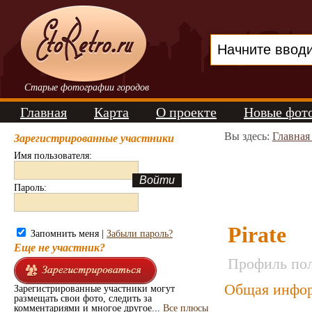
Старые фотографии городов
Главная
Карта
О проекте
Новые фот
Вы здесь:
Главная
Зарегистрированные участники
Имя пользователя:
Пароль:
Pirate
Запомнить меня |
Забыли пароль?
Еще не участник?
Профиль пол
Общая инфор
Зарегистрированные участники могут
размещать свои фото, следить за
комментариями и многое другое...
Все плюсы