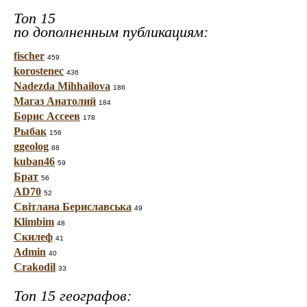
Топ 15
по дополненным публикациям:
fischer
459
korostenec
436
Nadezda Mihhailova
186
Магаз Анатолий
184
Борис Ассеев
178
Рыбак
156
ggeolog
88
kuban46
59
Брат
56
AD70
52
Світлана Бериславська
49
Klimbim
48
Скилеф
41
Admin
40
Crakodil
33
Топ 15 географов: