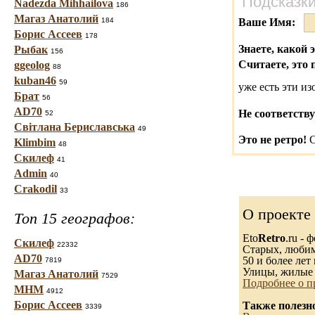
Подсказки
Nadezda Mihhailova
186
Магаз Анатолий
184
Ваше Имя:
Борис Ассеев
178
Знаете, какой 
Рыбак
156
Считаете, это 
ggeolog
88
kuban46
59
уже есть эти и
Брат
56
AD70
Не соответству
52
Світлана Бериславська
49
Это не ретро!
С
Klimbim
48
Скилеф
41
Admin
40
Crakodil
33
О проекте
Топ 15 географов:
Eto
Retro
.ru -
Скилеф
22332
Старых, любимы
AD70
50 и более лет 
7819
Улицы, жилые 
Магаз Анатолий
7529
Подробнее о п
МНМ
4912
Борис Ассеев
Также полезн
3339