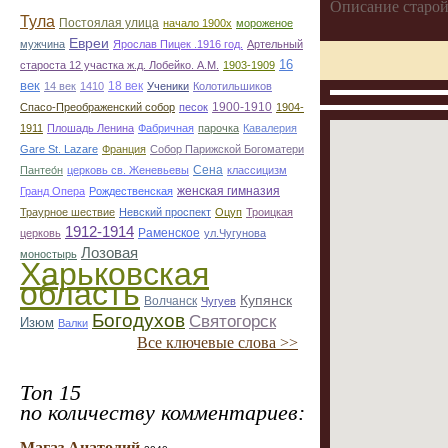
Описание старой
Тула
Постоялая улица
начало 1900х
мороженое
Евреи
мужчина
Ярослав Пицек .1916 год.
Артельный
16
староста 12 участка ж.д. Лобейко. А.М.
1903-1909
век
18 век
14 век
1410
Ученики
Колотильшиков
1900-1910
Спасо-Преображенский собор
песок
1904-
1911
Плошадь Ленина
Фабричная
парочка
Кавалерия
Gare St. Lazare
Франция
Собор Парижской Богоматери
Сена
Пантео́н
церковь св. Женевьевы
классицизм
женская гимназия
Гранд Опера
Рождественская
Траурное шествие
Невский проспект
Оцуп
Троицкая
1912-1914
Раменское
церковь
ул.Чугунова
Лозовая
моностырь
Харьковская
область
Купянск
Волчанск
Чугуев
Богодухов
Святогорск
Изюм
Валки
Все ключевые слова >>
Топ 15
по количеству комментариев:
Магаз Анатолий