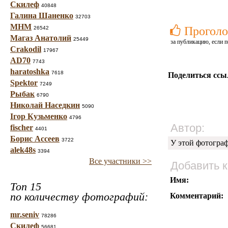
Скилеф
40848
Галина Шаненко
32703
МНМ
Проголо
26542
Магаз Анатолий
25449
за публикацию, если п
Crakodil
17967
AD70
7743
haratoshka
7618
Поделиться ссы
Spektor
7249
Рыбак
6790
Николай Наседкин
5090
Ігор Кузьменко
4796
Автор:
fischer
4401
Борис Ассеев
3722
У этой фотогра
alek48s
3394
Все участники >>
Добавить 
Имя:
Топ 15
по количеству фотографий:
Комментарий:
mr.seniv
78286
Скилеф
56681