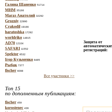
Галина Шаненко
51714
МНМ
35166
Магаз Анатолий
32292
Grozniy
22990
Crakodil
19166
haratoshka
17292
worldriko
14815
Защита от
AD70
12104
автоматически
SAFARI
11552
регистраций:
Spektor
8532
Ігор Кузьменко
8485
Рыбак
7377
fischer
6098
Все участники >>
Топ 15
по дополненным публикациям:
fischer
459
korostenec
436