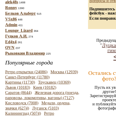
Вопросы и отв
alek48s
1488
Ronny
1390
Подпишитесь 
фейсбук - на
Белков Альберт
515
Если понравил
VSx86
446
Admin
411
Lounge_Lizard
364
Гудков А.И.
274
Предыдуща
Ed4x4
261
"
Луцка
OVN
237
гим
Рыковкин Владимир
225
Популярные города
Ретро открытки (24086)
Москва (12939)
Остались 
Санкт-Петербург (11780)
фото
Картины (11730)
Трускавец (10369)
Львов (10183)
Киев (10182)
Пусть их ув
другие!
Саратов (8644)
Железная дорога (поезда,
Зарегистрируй
паровозы, локомотивы, вагоны) (7127)
проект
Кисловодск (7008)
Медали, ордена,
и публикуйт
значки (6274)
Луганск (5103)
фотограф
Калининград (5074)
Ретро