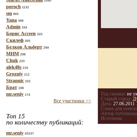
2040
poroch
1132
sm
865
Yana
398
Admin
334
Борис Ассеев
320
Скилеф
305
Белков Альберт
299
МНМ
298
Chuk
220
alek48s
216
Grozniy
212
Strannic
202
Брат
198
Год съемки:
не у
mr.seniv
174
Старый город:
Л
Все участники >>
Дата:
27.06.2011 
Слова для поиска
Автор публикац
Топ 15
Источник:
по количеству публикаций:
mr.seniv
45237