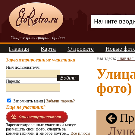
Старые фотографии городов
Главная
Карта
О проекте
Новые фот
Вы здесь:
Главная
Зарегистрированные участники
Имя пользователя:
Улица
Пароль:
фото)
Запомнить меня |
Забыли пароль?
Еще не участник?
Пре
Зарегистрированные участники могут
Луцк
размещать свои фото, следить за
комментариями и многое другое...
Все плюсы