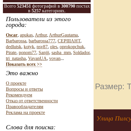
Всего
523451
фотографий в
300790
постах
в
5257
категориях.
Пользователи из этого
города:
Oscar
,
apukas
,
Arthur
,
ArthurGautama
,
Barbarossa
,
barbarossa777
,
CEPIIIAHT
,
dedlutsk
,
kotyk
,
nsv87
,
oles
,
oprokopchuk
,
Pirate
,
ponom77
,
Sanjjj
,
sasha_mm
,
Soldador
,
tri_natasha
,
VavanUA
,
vovan
...
Показать всех >>
Это важно
О проекте
Размер: Т
Вопросы и ответы
Рекомендуем
Отказ от ответственности
Правообладателям
Реклама на проекте
Улица Пилсу
Слова для поиска: