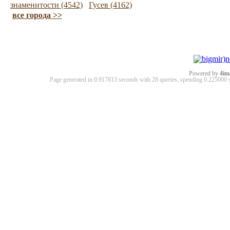
знаменитости (4542)
Гусев (4162)
все города >>
Powered by
4im
Page generated in 0.917813 seconds with 28 queries, spending 0.22500