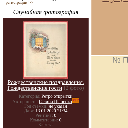
регистрации >>
Случайная фотография
№ П
Рождественские поздравления.
Рождественские гости
(2 фото)
Категория:
Ретро открытки
VIP
Автор поста:
Галина Шаненко
Год съемки:
не указан
Дата:
13.01.2020 21:34
Рейтинг:
0
Комментарии:
0
Карта:
-