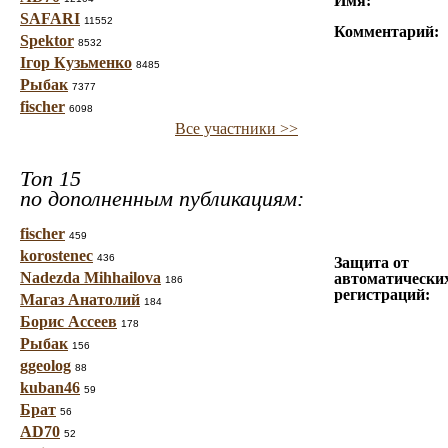
Имя:
SAFARI
11552
Комментарий:
Spektor
8532
Ігор Кузьменко
8485
Рыбак
7377
fischer
6098
Все участники >>
Топ 15
по дополненным публикациям:
fischer
459
korostenec
436
Защита от
Nadezda Mihhailova
автоматически
186
регистраций:
Магаз Анатолий
184
Борис Ассеев
178
Рыбак
156
ggeolog
88
kuban46
59
Брат
56
AD70
52