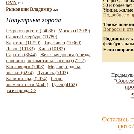
Старых, любимы
OVN
237
50 и более лет 
Рыковкин Владимир
Улицы, жилые 
225
Подробнее о п
Популярные города
Также полезн
Вопросы и отв
Ретро открытки (24086)
Москва (12939)
Санкт-Петербург (11780)
Подпишитесь 
Картины (11729)
Трускавец (10369)
фейсбук - на
Львов (10183)
Киев (10182)
Если понравил
Саратов (8644)
Железная дорога (поезда,
паровозы, локомотивы, вагоны) (7127)
Кисловодск (7008)
Медали, ордена,
значки (6274)
Луганск (5103)
Предыдуща
Калининград (5074)
Ретро
"
Совсем
знаменитости (4542)
Гусев (4162)
про
все города >>
Остались 
фото