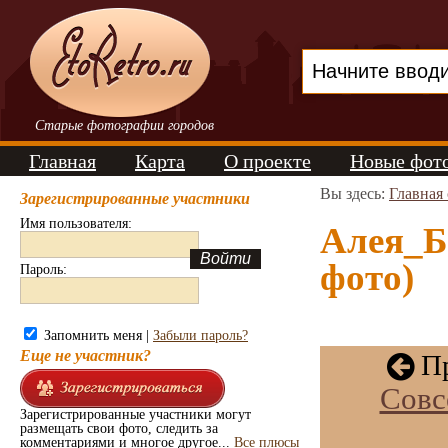
Старые фотографии городов
Главная
Карта
О проекте
Новые фот
Вы здесь:
Главная
Зарегистрированные участники
Имя пользователя:
Алея_Б
фото)
Пароль:
Запомнить меня |
Забыли пароль?
Еще не участник?
Пр
Совс
Зарегистрированные участники могут
размещать свои фото, следить за
комментариями и многое другое...
Все плюсы