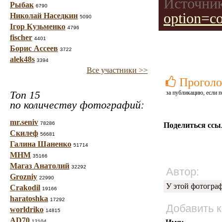
Источник
Рыбак
6790
option=c
Николай Наседкин
5090
Ігор Кузьменко
4796
fischer
4401
Борис Ассеев
3722
alek48s
3394
Все участники >>
Проголо
Топ 15
за публикацию, если п
по количеству фотографий:
mr.seniv
78286
Поделиться ссы
Скилеф
56681
Галина Шаненко
51714
МНМ
35166
Магаз Анатолий
32292
Автор:
Grozniy
22990
У этой фотогра
Crakodil
19166
haratoshka
17292
Добавить 
worldriko
14815
AD70
12104