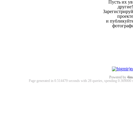
Пусть их ув
другие!
Зарегистрируй
проект
и публикуйт
фотограф
Powered by
4im
Page generated in 0.514479 seconds with 28 queries, spending 0.36900