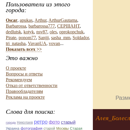
Пользователи из этого
города:
Oscar
,
apukas
,
Arthur
,
ArthurGautama
,
Barbarossa
,
barbarossa777
,
CEPIIIAHT
,
dedlutsk
,
kotyk
,
nsv87
,
oles
,
oprokopchuk
,
Pirate
,
ponom77
,
Sanjjj
,
sasha_mm
,
Soldador
,
tri_natasha
,
VavanUA
,
vovan
...
Показать всех >>
Это важно
О проекте
Вопросы и ответы
Рекомендуем
Отказ от ответственности
Правообладателям
Реклама на проекте
Разме
Слова для поиска:
Алея_Болесл
ретро
фото
старый
Николаев
города
фотография
Украина
Старая
старой
Москвы