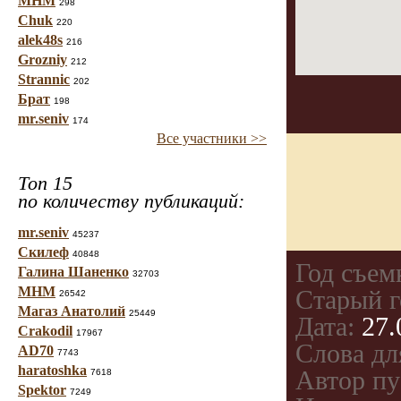
МНМ
298
Chuk
220
alek48s
216
Grozniy
212
Strannic
202
Брат
198
mr.seniv
174
Все участники >>
Топ 15
по количеству публикаций:
mr.seniv
45237
Скилеф
40848
Год съем
Галина Шаненко
32703
МНМ
Старый г
26542
Магаз Анатолий
25449
Дата:
27.
Crakodil
17967
Слова дл
AD70
7743
haratoshka
Автор пу
7618
Spektor
7249