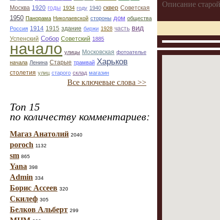
Описание старой
Москва
1920
годы
сквер
1934
году
1940
Советская
1950
дом
Панорама
Николаевской
стороны
общества
вид
1914
1915
здание
Россия
биржи
1928
часть
Собор
Успенский
Советский
1885
начало
улицы
Московская
фотоателье
Харьков
Старые
начала
Ленина
трамвай
столетия
улиц
старого
склад
магазин
Все ключевые слова >>
Топ 15
по количеству комментариев:
Магаз Анатолий
2040
poroch
1132
sm
865
Yana
398
Admin
334
Борис Ассеев
320
Скилеф
305
Белков Альберт
299