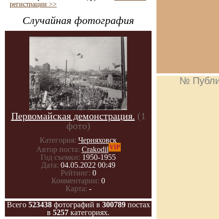
регистрации >>
Случайная фотография
№ Публи
Первомайская демонстрация.
(1
фото)
Категория:
Черняховск
VIP
Автор поста:
Crakodil
Год съемки:
1950-1955
Дата:
04.05.2022 00:49
Рейтинг:
0
Комментарии:
0
Карта:
-
Всего
523438
фотографий в
300789
постах
в
5257
категориях.