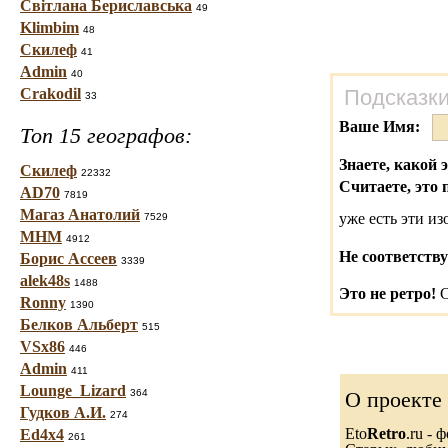
Світлана Бериславська
49
Klimbim
48
Скилеф
41
Admin
40
Crakodil
Подсказки
33
Ваше Имя:
Топ 15 географов:
Знаете, какой 
Скилеф
22332
Считаете, это 
AD70
7819
Магаз Анатолий
уже есть эти и
7529
МНМ
4912
Не соответству
Борис Ассеев
3339
alek48s
1488
Это не ретро!
С
Ronny
1390
Белков Альберт
515
VSx86
446
Admin
411
Lounge_Lizard
364
О проекте
Гудков А.И.
274
Eto
Retro
.ru -
Ed4x4
261