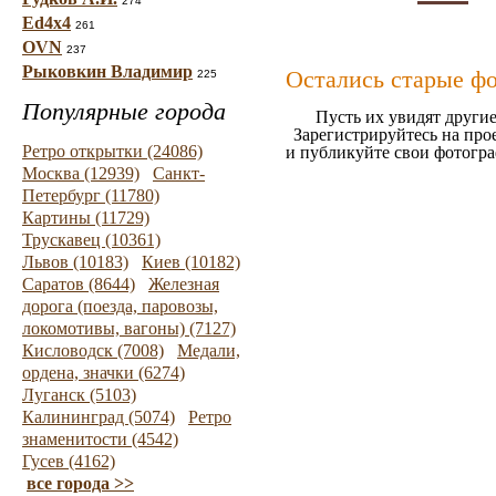
274
Ed4x4
261
OVN
237
Рыковкин Владимир
Остались старые ф
225
Популярные города
Пусть их увидят другие
Зарегистрируйтесь на про
Ретро открытки (24086)
и публикуйте свои фотогр
Москва (12939)
Санкт-
Петербург (11780)
Картины (11729)
Трускавец (10361)
Львов (10183)
Киев (10182)
Саратов (8644)
Железная
дорога (поезда, паровозы,
локомотивы, вагоны) (7127)
Кисловодск (7008)
Медали,
ордена, значки (6274)
Луганск (5103)
Калининград (5074)
Ретро
знаменитости (4542)
Гусев (4162)
все города >>