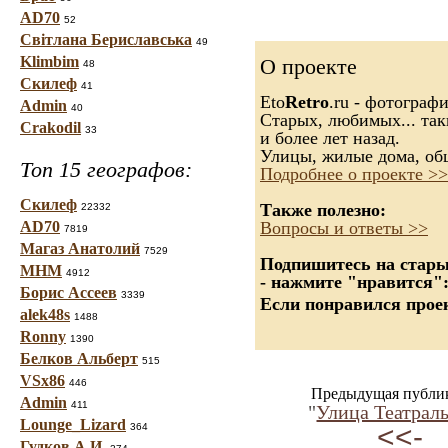
AD70
52
Світлана Бериславська
49
Klimbim
О проекте
48
Скилеф
41
Eto
Retro
.ru - фотограф
Admin
40
Старых, любимых... так
Crakodil
33
и более лет назад.
Улицы, жилые дома, об
Топ 15 географов:
Подробнее о проекте >>
Скилеф
Также полезно:
22332
AD70
Вопросы и ответы >>
7819
Магаз Анатолий
7529
Подпишитесь на старые
МНМ
4912
- нажмите "нравится"
Борис Ассеев
3339
Если понравился проек
alek48s
1488
Ronny
1390
Белков Альберт
515
VSx86
446
Предыдущая публи
Admin
411
"
Улица Театраль
Lounge_Lizard
<<-
364
Гудков А.И.