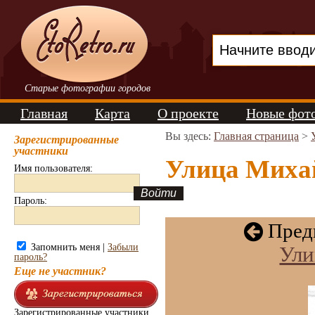
Старые фотографии городов
Главная
Карта
О проекте
Новые фот
Вы здесь:
Главная страница
>
Зарегистрированные
участники
Улица Михай
Имя пользователя:
Пароль:
Пред
Запомнить меня |
Забыли
Ули
пароль?
Еще не участник?
Зарегистрированные участники