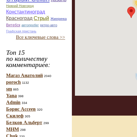
Нижний Новгород
Константиноград
Стрый
Красноград
Жмеринка
Витебск
автопробег
ретро-авто
Графская пристань
Все ключевые слова >>
Топ 15
по количеству
комментариев:
Магаз Анатолий
2040
poroch
1132
sm
865
Yana
398
Admin
334
Борис Ассеев
320
Скилеф
305
Белков Альберт
299
МНМ
298
Chuk
220