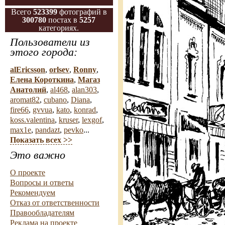
Всего
523399
фотографий в
300780
постах в
5257
категориях.
Пользователи из
этого города:
alEricsson
,
orlsev
,
Ronny
,
Елена Короткина
,
Магаз
Анатолий
,
al468
,
alan303
,
aromat82
,
cubano
,
Diana
,
fire66
,
gvvua
,
kato
,
konrad
,
koss.valentina
,
kruser
,
lexgof
,
max1e
,
pandazt
,
pevko
...
Показать всех >>
Это важно
О проекте
Вопросы и ответы
Рекомендуем
Отказ от ответственности
Правообладателям
Реклама на проекте