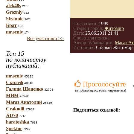
alek48s
216
Grozniy
212
Strannic
202
Год съемки:
1999
Брат
198
Старый город:
Житомир
mr.seniv
Дата:
25.06.2011 21:41
174
Слова для поиска:
Все участники >>
Автор публикации:
Магаз А
Источник:
Старый Житомир
Топ 15
по количеству
публикаций:
mr.seniv
45225
Скилеф
Проголосуйте
40848
Галина Шаненко
32703
за публикацию, если понравилась!
МНМ
26542
Магаз Анатолий
25449
Crakodil
Поделиться ссылкой:
17967
AD70
7743
haratoshka
7618
Spektor
7249