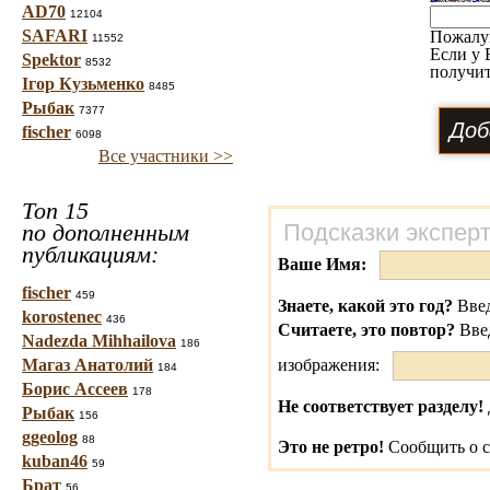
AD70
12104
SAFARI
Пожалу
11552
Если у 
Spektor
8532
получит
Ігор Кузьменко
8485
Рыбак
7377
fischer
6098
Все участники >>
Топ 15
по дополненным
Подсказки экспер
публикациям:
Ваше Имя:
fischer
459
Знаете, какой это год?
Введ
korostenec
436
Считаете, это повтор?
Вве
Nadezda Mihhailova
186
Магаз Анатолий
изображения:
184
Борис Ассеев
178
Не соответствует разделу!
Рыбак
156
ggeolog
88
Это не ретро!
Сообщить о с
kuban46
59
Брат
56