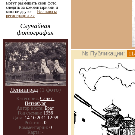
могут размещать свои фото,
следить за комментариями и
многое другое...
Все плюсы
регистрации >>
Случайная
фотография
№ Публикации:
11
Ленинград
(1 фото)
Категория:
Санкт-
Петербург
Автор поста:
Брат
Год съемки:
1956
Дата:
14.10.2011 12:58
Рейтинг:
0
Комментарии:
0
Карта:
-