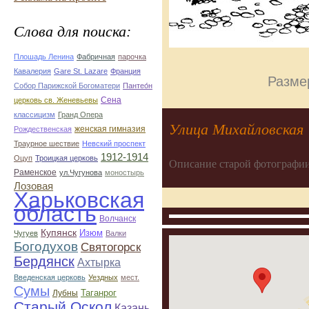
Слова для поиска:
Плошадь Ленина
Фабричная
парочка
Кавалерия
Gare St. Lazare
Франция
Разме
Собор Парижской Богоматери
Пантео́н
Сена
церковь св. Женевьевы
классицизм
Гранд Опера
Улица Михайловская
женская гимназия
Рождественская
Траурное шествие
Невский проспект
1912-1914
Оцуп
Троицкая церковь
Описание старой фотографии
Раменское
ул.Чугунова
моностырь
Лозовая
Харьковская
область
Волчанск
Купянск
Изюм
Чугуев
Валки
Богодухов
Святогорск
Бердянск
Ахтырка
Введенская церковь
Уездных
мест.
Сумы
Таганрог
Лубны
Старый Оскол
Казань