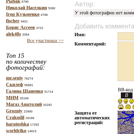
Рыбак
6790
Автор:
Николай Наседкин
5090
У этой фотографии нет комм
Ігор Кузьменко
4796
fischer
4401
Добавить коммент
Борис Ассеев
3722
alek48s
Имя:
3394
Все участники >>
Комментарий:
Топ 15
по количеству
фотографий:
mr.seniv
78274
Скилеф
56681
BB-код
Галина Шаненко
51714
МНМ
35166
Магаз Анатолий
32292
Grozniy
22990
Защита от
Crakodil
автоматических
19166
регистраций:
haratoshka
17292
worldriko
14815