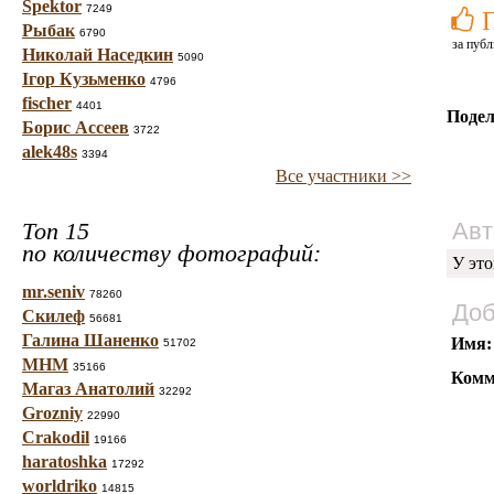
Spektor
7249
Рыбак
6790
за публ
Николай Наседкин
5090
Ігор Кузьменко
4796
fischer
4401
Подел
Борис Ассеев
3722
alek48s
3394
Все участники >>
Топ 15
Авт
по количеству фотографий:
У это
mr.seniv
78260
Доб
Скилеф
56681
Галина Шаненко
Имя:
51702
МНМ
35166
Комм
Магаз Анатолий
32292
Grozniy
22990
Crakodil
19166
haratoshka
17292
worldriko
14815