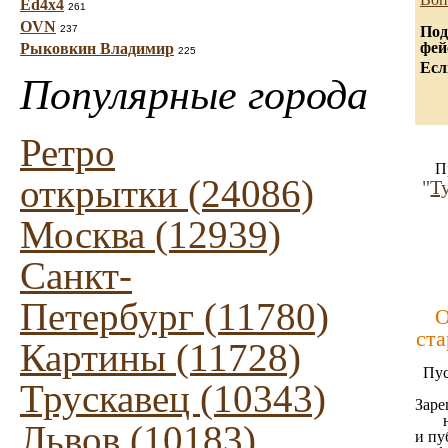
Ed4x4
261
OVN
237
Под
фей
Рыковкин Владимир
225
Есл
Популярные города
Ретро
П
открытки (24086)
"
Т
Москва (12939)
Санкт-
Петербург (11780)
О
ста
Картины (11728)
Пус
Трускавец (10343)
Заре
Львов (10183)
и пу