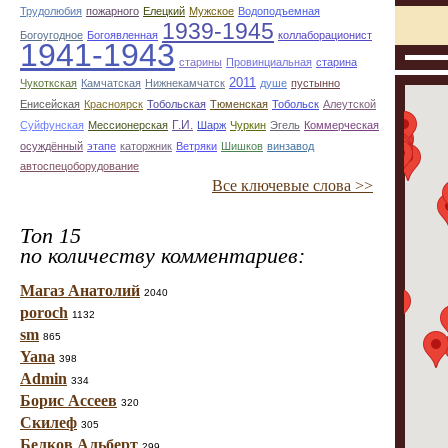
Трудолюбия
пожарного
Елецкий
Мужское
Водоподъемная
1939-1945
Богоугодное
Богоявленная
коллаборационист
1941-1943
старины
Провинциальная
старина
2011
Чукоткская
Камчатская
Нижнекамчатск
душе
пустынно
Енисейская
Красноярск
Тобольская
Тюменская
Тобольск
Алеутской
Г.И.
Суйфунская
Мессионерская
Шарж
Чуркин
Эгель
Коммерческая
осуждённый
этапе
каторжник
Ветряки
Шишков
винзавод
автоспецоборудование
Все ключевые слова >>
Топ 15
по количеству комментариев:
Магаз Анатолий
2040
poroch
1132
sm
865
Yana
398
Admin
334
Борис Ассеев
320
Скилеф
305
Белков Альберт
299