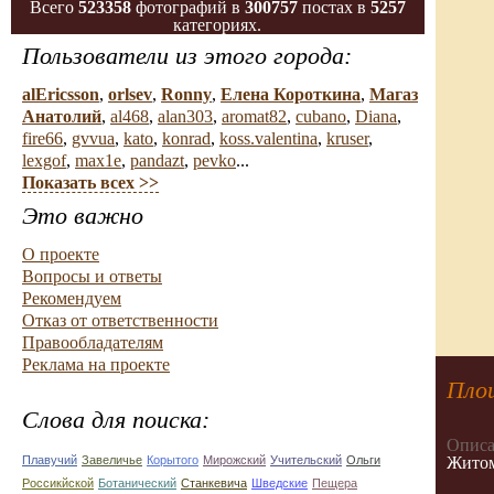
Всего
523358
фотографий в
300757
постах в
5257
категориях.
Пользователи из этого города:
alEricsson
,
orlsev
,
Ronny
,
Елена Короткина
,
Магаз
Анатолий
,
al468
,
alan303
,
aromat82
,
cubano
,
Diana
,
fire66
,
gvvua
,
kato
,
konrad
,
koss.valentina
,
kruser
,
lexgof
,
max1e
,
pandazt
,
pevko
...
Показать всех >>
Это важно
О проекте
Вопросы и ответы
Рекомендуем
Отказ от ответственности
Правообладателям
Реклама на проекте
Пло
Слова для поиска:
Описа
Плавучий
Завеличье
Корытого
Мирожский
Учительский
Ольги
Житом
Россикйской
Ботанический
Станкевича
Шведские
Пещера