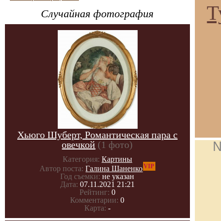
Т
Случайная фотография
Хьюго Шуберт, Романтическая пара с
овечкой
(1 фото)
№
Категория:
Картины
VIP
Автор поста:
Галина Шаненко
Год съемки:
не указан
Дата:
07.11.2021 21:21
Рейтинг:
0
Комментарии:
0
Карта:
-