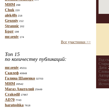
МНМ
298
Chuk
220
alek48s
216
Grozniy
212
Strannic
202
Брат
198
mr.seniv
174
Все участники >>
Топ 15
по количеству публикаций:
Год с
Стары
mr.seniv
Дата:
45211
Слова
Скилеф
40848
Автор
Галина Шаненко
32703
Отмет
МНМ
Источ
26542
Магаз Анатолий
25449
Crakodil
17967
AD70
7743
haratoshka
7618