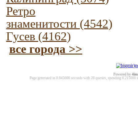
Ретро
знаменитости (4542)
Гусев (4162)
все города >>
Powered by
4im
Page generated in 0.845608 seconds with 28 queries, spending 0.21500