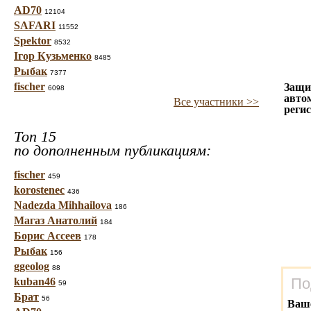
AD70
12104
SAFARI
11552
Spektor
8532
Ігор Кузьменко
8485
Рыбак
7377
fischer
Защи
6098
авто
Все участники >>
реги
Топ 15
по дополненным публикациям:
fischer
459
korostenec
436
Nadezda Mihhailova
186
Магаз Анатолий
184
Борис Ассеев
178
Рыбак
156
ggeolog
88
По
kuban46
59
Брат
56
Ваш