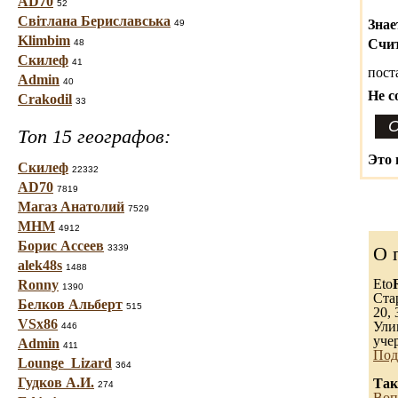
AD70
52
Світлана Бериславська
Знае
49
Klimbim
Счит
48
Скилеф
41
пост
Admin
40
Не с
Crakodil
33
Топ 15 географов:
Это 
Скилеф
22332
AD70
7819
Магаз Анатолий
7529
МНМ
4912
Борис Ассеев
3339
О 
alek48s
1488
Eto
Ronny
1390
Ста
Белков Альберт
515
20, 
VSx86
Ули
446
уче
Admin
411
Под
Lounge_Lizard
364
Гудков А.И.
Так
274
Воп