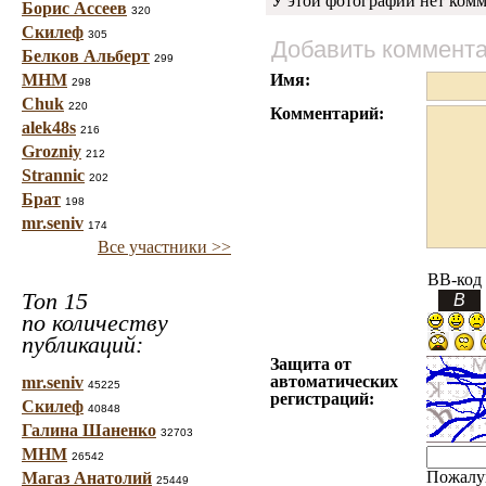
У этой фотографии нет комм
Борис Ассеев
320
Скилеф
305
Добавить коммент
Белков Альберт
299
МНМ
Имя:
298
Chuk
220
Комментарий:
alek48s
216
Grozniy
212
Strannic
202
Брат
198
mr.seniv
174
Все участники >>
BB-код
Топ 15
по количеству
публикаций:
Защита от
автоматических
mr.seniv
45225
регистраций:
Скилеф
40848
Галина Шаненко
32703
МНМ
26542
Пожалу
Магаз Анатолий
25449