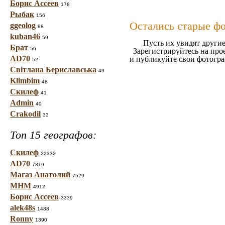
Борис Ассеев
178
Рыбак
156
Остались старые ф
ggeolog
88
kuban46
59
Пусть их увидят другие
Брат
56
Зарегистрируйтесь на про
AD70
и публикуйте свои фотогр
52
Світлана Бериславська
49
Klimbim
48
Скилеф
41
Admin
40
Crakodil
33
Топ 15 географов:
Скилеф
22332
AD70
7819
Магаз Анатолий
7529
МНМ
4912
Борис Ассеев
3339
alek48s
1488
Ronny
1390