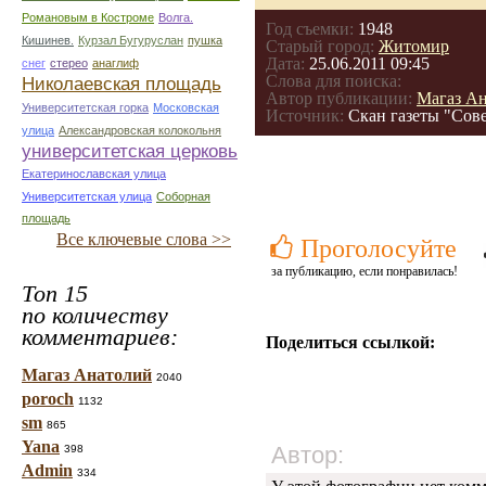
Романовым в Костроме
Волга.
Год съемки:
1948
Кишинев.
Курзал Бугуруслан
пушка
Старый город:
Житомир
Дата:
25.06.2011 09:45
снег
стерео
анаглиф
Слова для поиска:
Николаевская площадь
Автор публикации:
Магаз А
Университетская горка
Московская
Источник:
Скан газеты "Сов
улица
Александровская колокольня
университетская церковь
Екатеринославская улица
Университетская улица
Соборная
площадь
Все ключевые слова >>
Проголосуйте
за публикацию, если понравилась!
Топ 15
по количеству
комментариев:
Поделиться ссылкой:
Магаз Анатолий
2040
poroch
1132
sm
865
Yana
Автор:
398
Admin
334