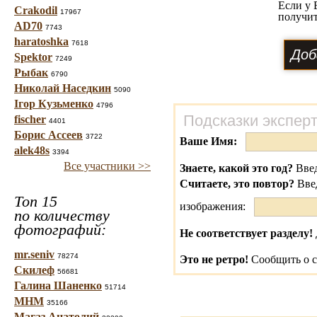
Если у 
Crakodil
17967
получит
AD70
7743
haratoshka
7618
Spektor
7249
Рыбак
6790
Николай Наседкин
5090
Ігор Кузьменко
4796
Подсказки экспер
fischer
4401
Борис Ассеев
3722
Ваше Имя:
alek48s
3394
Все участники >>
Знаете, какой это год?
Введ
Считаете, это повтор?
Вве
Топ 15
изображения:
по количеству
фотографий:
Не соответствует разделу!
mr.seniv
78274
Это не ретро!
Сообщить о с
Скилеф
56681
Галина Шаненко
51714
МНМ
35166
Магаз Анатолий