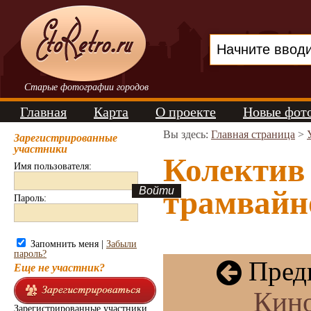
Старые фотографии городов
Главная
Карта
О проекте
Новые фот
Вы здесь:
Главная страница
>
Зарегистрированные
участники
Колектив
Имя пользователя:
трамвайно
Пароль:
Запомнить меня |
Забыли
пароль?
Пред
Еще не участник?
Кино
Зарегистрированные участники