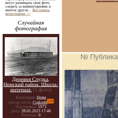
могут размещать свои фото,
следить за комментариями и
многое другое...
Все плюсы
регистрации >>
Случайная
фотография
№ Публика
Деревня Слудка,
Немский район. Школа-
интернат.
(1 фото)
Категория:
Нема
VIP
Автор поста:
Crakodil
Год съемки:
1973
Дата:
28.02.2023 17:46
Рейтинг:
0