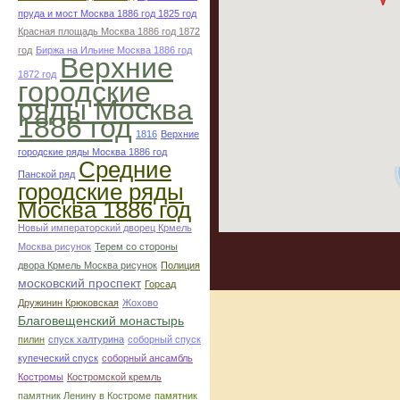
пруда и мост Москва 1886 год 1825 год
Красная площадь Москва 1886 год 1872
год
Биржа на Ильине Москва 1886 год
Верхние
1872 год
городские
ряды Москва
1886 год
1816
Верхние
городские ряды Москва 1886 год
Средние
Панской ряд
городские ряды
Москва 1886 год
Новый императорский дворец Крмель
Москва рисунок
Терем со стороны
двора Крмель Москва рисунок
Полиция
московский проспект
Горсад
Дружинин Крюковская
Жохово
Благовещенский монастырь
пилин
спуск халтурина
соборный спуск
купеческий спуск
соборный ансамбль
Костромы
Костромской кремль
памятник Ленину в Костроме
памятник