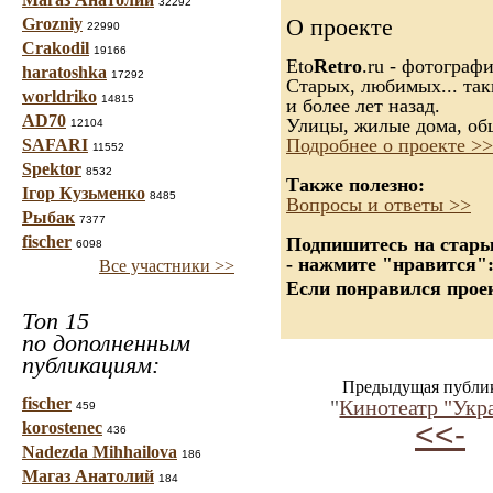
32292
О проекте
Grozniy
22990
Crakodil
19166
Eto
Retro
.ru - фотограф
haratoshka
17292
Старых, любимых... так
worldriko
14815
и более лет назад.
AD70
Улицы, жилые дома, об
12104
Подробнее о проекте >>
SAFARI
11552
Spektor
8532
Также полезно:
Ігор Кузьменко
8485
Вопросы и ответы >>
Рыбак
7377
fischer
Подпишитесь на старые
6098
- нажмите "нравится"
Все участники >>
Если понравился проек
Топ 15
по дополненным
публикациям:
Предыдущая публи
fischer
"
Кинотеатр "Укра
459
<<-
korostenec
436
Nadezda Mihhailova
186
Магаз Анатолий
184