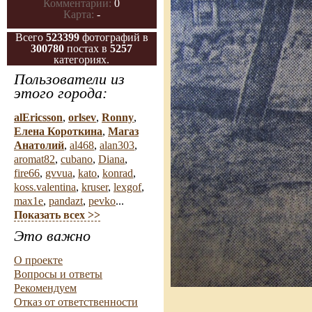
Комментарии:
0
Карта:
-
Всего
523399
фотографий в
300780
постах в
5257
категориях.
Пользователи из
этого города:
alEricsson
,
orlsev
,
Ronny
,
Елена Короткина
,
Магаз
Анатолий
,
al468
,
alan303
,
aromat82
,
cubano
,
Diana
,
fire66
,
gvvua
,
kato
,
konrad
,
koss.valentina
,
kruser
,
lexgof
,
max1e
,
pandazt
,
pevko
...
Показать всех >>
Это важно
О проекте
Вопросы и ответы
Рекомендуем
Отказ от ответственности