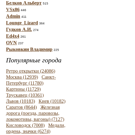
Белков Альберт
515
VSx86
446
Admin
411
Lounge_Lizard
364
Гудков А.И.
274
Ed4x4
261
OVN
237
Рыковкин Владимир
225
Популярные города
Ретро открытки (24086)
Москва (12939)
Санкт-
Петербург (11780)
Картины (11729)
Трускавец (10361)
Львов (10183)
Киев (10182)
Саратов (8644)
Железная
дорога (поезда, паровозы,
локомотивы, вагоны) (7127)
Кисловодск (7008)
Медали,
ордена, значки (6274)