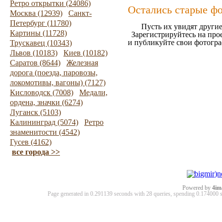
Ретро открытки (24086)
Остались старые ф
Москва (12939)
Санкт-
Петербург (11780)
Пусть их увидят другие
Картины (11728)
Зарегистрируйтесь на про
и публикуйте свои фотогр
Трускавец (10343)
Львов (10183)
Киев (10182)
Саратов (8644)
Железная
дорога (поезда, паровозы,
локомотивы, вагоны) (7127)
Кисловодск (7008)
Медали,
ордена, значки (6274)
Луганск (5103)
Калининград (5074)
Ретро
знаменитости (4542)
Гусев (4162)
все города >>
Powered by
4im
Page generated in 0.291139 seconds with 28 queries, spending 0.17400