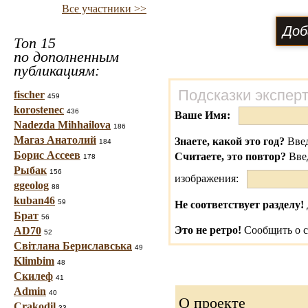
Все участники >>
Топ 15
по дополненным
публикациям:
Подсказки экспер
fischer
459
korostenec
436
Ваше Имя:
Nadezda Mihhailova
186
Магаз Анатолий
Знаете, какой это год?
Введ
184
Борис Ассеев
Считаете, это повтор?
Вве
178
Рыбак
156
изображения:
ggeolog
88
kuban46
59
Не соответствует разделу!
Брат
56
Это не ретро!
Сообщить о с
AD70
52
Світлана Бериславська
49
Klimbim
48
Скилеф
41
Admin
40
О проекте
Crakodil
33