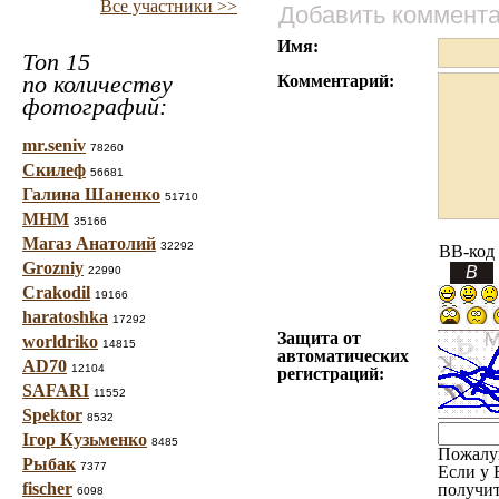
Все участники >>
Добавить коммент
Имя:
Топ 15
по количеству
Комментарий:
фотографий:
mr.seniv
78260
Скилеф
56681
Галина Шаненко
51710
МНМ
35166
Магаз Анатолий
32292
BB-код
Grozniy
22990
Crakodil
19166
haratoshka
17292
Защита от
worldriko
14815
автоматических
AD70
12104
регистраций:
SAFARI
11552
Spektor
8532
Ігор Кузьменко
8485
Пожалу
Рыбак
7377
Если у 
fischer
получит
6098