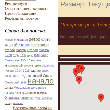
Размер: Текущи
Рекомендуем
Отказ от ответственности
Правообладателям
Реклама на проекте
Панорама реки Тетер
Слова для поиска:
Описание старой фотографии
ретро
фото
Николаев
города
старый
фотография
Украина
Старая
Москва
старой
Москвы
1920
годы
сквер
1934
году
1940
1950
Советская
Панорама
дом
Николаевской
стороны
общества
1914
1915
здание
Россия
биржи
вид
Собор
Успенский
1928
часть
начало
Советский
1885
улицы
Московская
фотоателье
Старые
начала
Ленина
трамвай
Харьков
столетия
улиц
старого
склад
магазин
Все ключевые слова >>