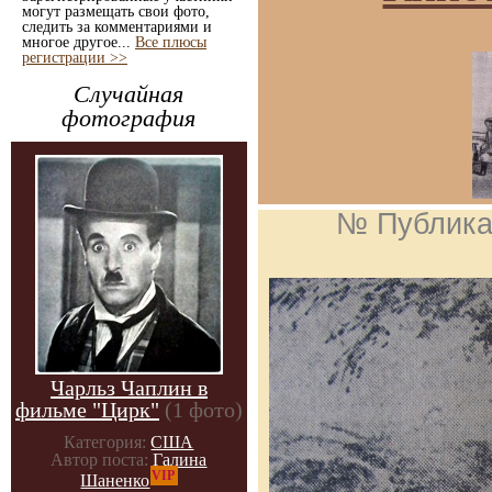
могут размещать свои фото,
следить за комментариями и
многое другое...
Все плюсы
регистрации >>
Случайная
фотография
№ Публика
Чарльз Чаплин в
фильме "Цирк"
(1 фото)
Категория:
США
Автор поста:
Галина
VIP
Шаненко