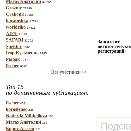
Магаз Анатолий
32292
Grozniy
22990
Crakodil
19166
haratoshka
17292
worldriko
14815
AD70
12104
SAFARI
11552
Защита от
Spektor
автоматически
8532
регистраций:
Ігор Кузьменко
8485
Рыбак
7377
fischer
6098
Все участники >>
Топ 15
по дополненным публикациям:
fischer
459
korostenec
436
Nadezda Mihhailova
186
Магаз Анатолий
Подск
184
Борис Ассеев
178