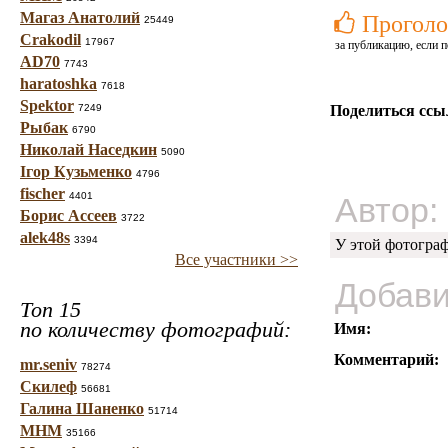
Магаз Анатолий
Проголо
25449
Crakodil
17967
за публикацию, если п
AD70
7743
haratoshka
7618
Spektor
7249
Поделиться ссы
Рыбак
6790
Николай Наседкин
5090
Ігор Кузьменко
4796
fischer
4401
Автор:
Борис Ассеев
3722
alek48s
3394
У этой фотогра
Все участники >>
Добави
Топ 15
по количеству фотографий:
Имя:
Комментарий:
mr.seniv
78274
Скилеф
56681
Галина Шаненко
51714
МНМ
35166