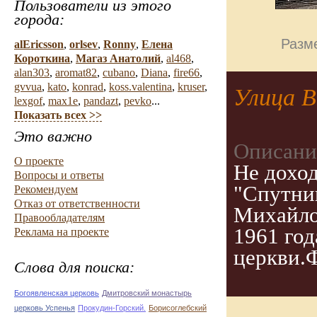
Пользователи из этого
города:
Разме
alEricsson
,
orlsev
,
Ronny
,
Елена
Короткина
,
Магаз Анатолий
,
al468
,
alan303
,
aromat82
,
cubano
,
Diana
,
fire66
,
gvvua
,
kato
,
konrad
,
koss.valentina
,
kruser
,
Улица В
lexgof
,
max1e
,
pandazt
,
pevko
...
Показать всех >>
Это важно
Описани
О проекте
Не дохо
Вопросы и ответы
"Спутник
Рекомендуем
Отказ от ответственности
Михайло
Правообладателям
1961 го
Реклама на проекте
церкви.
Слова для поиска:
Богоявленская церковь
Дмитровский монастырь
церковь Успенья
Прокудин-Горский.
Борисоглебский