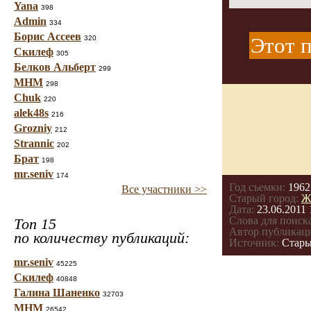
Yana
398
Admin
334
Борис Ассеев
Этот п
320
Скилеф
305
Белков Альберт
299
МНМ
298
Chuk
220
alek48s
216
Grozniy
212
Strannic
202
Брат
198
mr.seniv
174
Год съемки:
1962
Все участники >>
Старый город:
Ж
Дата:
23.06.2011 
Слова для поиска
Топ 15
Автор публикац
по количеству публикаций:
Источник:
Стары
mr.seniv
45225
Скилеф
40848
Галина Шаненко
32703
МНМ
26542