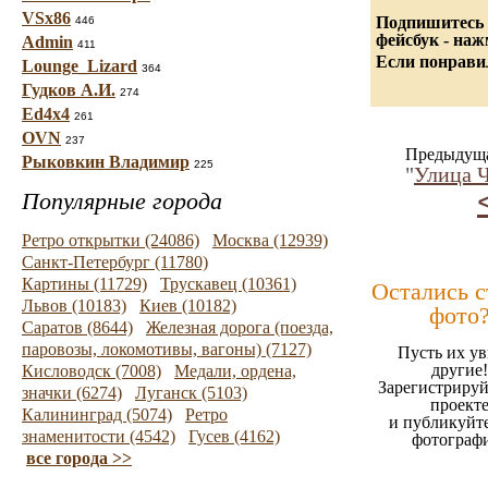
VSx86
Подпишитесь 
446
фейсбук - на
Admin
411
Если понравил
Lounge_Lizard
364
Гудков А.И.
274
Ed4x4
261
OVN
237
Предыдуща
Рыковкин Владимир
225
"
Улица Ч
Популярные города
Ретро открытки (24086)
Москва (12939)
Санкт-Петербург (11780)
Картины (11729)
Трускавец (10361)
Остались 
Львов (10183)
Киев (10182)
фото
Саратов (8644)
Железная дорога (поезда,
паровозы, локомотивы, вагоны) (7127)
Пусть их ув
другие!
Кисловодск (7008)
Медали, ордена,
Зарегистрируй
значки (6274)
Луганск (5103)
проект
Калининград (5074)
Ретро
и публикуйт
знаменитости (4542)
Гусев (4162)
фотограф
все города >>