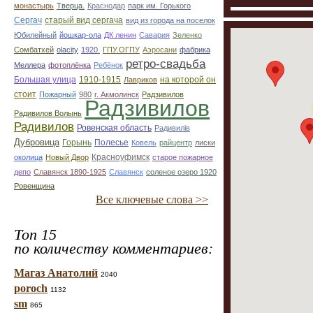
монастырь
Тверца.
Краснодар
парк им. Горького
Сергач
старый вид сергача
вид из города на поселок
Юбилейный
йошкар-ола
ДК ленин
Савария
Зеленко
Сомбатхей
olacity
1920.
ГПУ.ОГПУ
Аэросани
фабрика
ретро-свадьба
Меллера
фотоплёнка
Ребёнок
Большая улица
1910-1915
на которой он
Лавриков
стоит
Пожарный
980
г. Акмолинск
Радзивилов
Радзивилов
Радивилов Волынь
Радивилов
Ровенская область
Радивилiв
Дубровица
Горынь
Полесье
Ковель
райцентр
лиски
Красноуфимск
околица
Новый Двор
старое пожарное
депо
Славянск 1890-1925
Славянск
соленое озеро 1920
Ровенщина
Все ключевые слова >>
Топ 15
по количеству комментариев:
Магаз Анатолий
2040
poroch
1132
sm
865