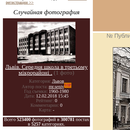
регистрации >>
Случайная фотография
№ Публи
Львів. Середня школа в третьому
мікрорайоні .
(1 фото)
Категория:
Львов
VIP
Автор поста:
mr.seniv
Год съемки:
1960-1980
Дата:
12.02.2018 15:45
Рейтинг:
0
Комментарии:
0
Карта:
-
Всего
523400
фотографий в
300781
постах
в
5257
категориях.