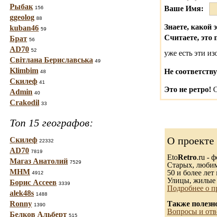
Рыбак
Ваше Имя:
156
ggeolog
88
Знаете, какой 
kuban46
59
Считаете, это 
Брат
56
AD70
52
уже есть эти и
Світлана Бериславська
49
Klimbim
Не соответству
48
Скилеф
41
Это не ретро!
С
Admin
40
Crakodil
33
Топ 15 географов:
О проекте
Скилеф
22332
AD70
7819
Eto
Retro
.ru -
Магаз Анатолий
7529
Старых, любимы
МНМ
50 и более лет 
4912
Улицы, жилые 
Борис Ассеев
3339
Подробнее о п
alek48s
1488
Ronny
Также полезн
1390
Вопросы и отв
Белков Альберт
515