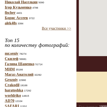
Николай Наседкин
5090
Ігор Кузьменко
4796
fischer
4401
Борис Ассеев
3722
alek48s
3394
Все участники >>
Топ 15
по количеству фотографий:
mr.seniv
78274
Скилеф
56681
Галина Шаненко
51714
МНМ
35166
Магаз Анатолий
32292
Grozniy
22990
Crakodil
19166
haratoshka
17292
worldriko
14815
AD70
12104
SAFARI
Год съемки:
1909
11552