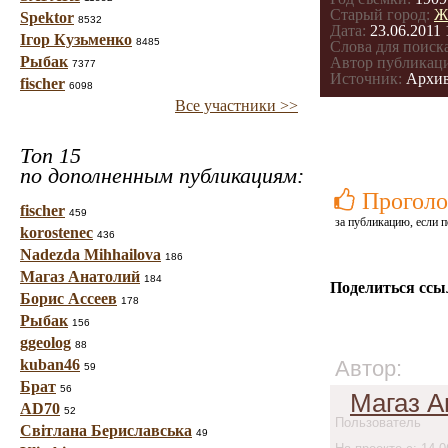
Старый город:
Ж
Spektor
8532
Дата:
23.06.2011 
Ігор Кузьменко
8485
Слова для поиска
Рыбак
Автор публикац
7377
Источник:
Архив
fischer
6098
Все участники >>
Топ 15
по дополненным публикациям:
Проголо
fischer
459
за публикацию, если п
korostenec
436
Nadezda Mihhailova
186
Магаз Анатолий
184
Поделиться ссы
Борис Ассеев
178
Рыбак
156
ggeolog
88
kuban46
Автор:
59
Брат
56
Магаз А
AD70
52
Пользователь
Світлана Бериславська
49