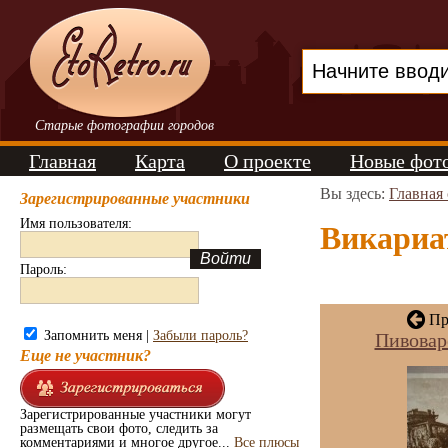
Старые фотографии городов
Главная
Карта
О проекте
Новые фот
Вы здесь:
Главная
Зарегистрированные участники
Имя пользователя:
Викариат
Пароль:
Пр
Запомнить меня |
Забыли пароль?
Пивовар
Еще не участник?
Зарегистрированные участники могут
размещать свои фото, следить за
комментариями и многое другое...
Все плюсы