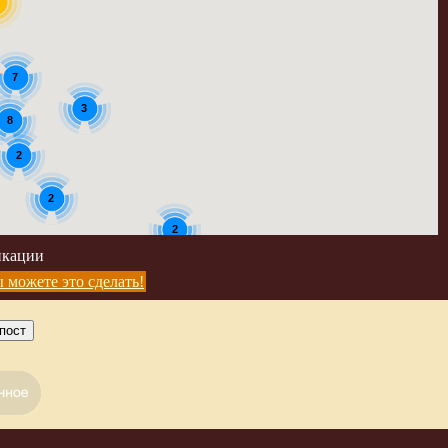
5
7
3
8
2
2
2
икации
 можете это сделать!
пост