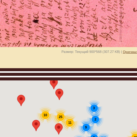
Размер: Текущий 900*568 (307.27 KB) |
Оригинал
3
10
25
2
11
9