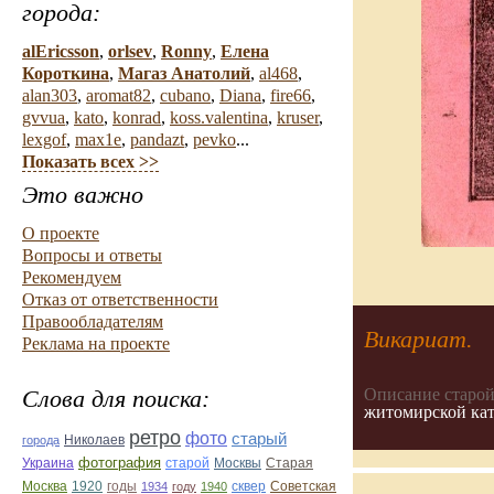
города:
alEricsson
,
orlsev
,
Ronny
,
Елена
Короткина
,
Магаз Анатолий
,
al468
,
alan303
,
aromat82
,
cubano
,
Diana
,
fire66
,
gvvua
,
kato
,
konrad
,
koss.valentina
,
kruser
,
lexgof
,
max1e
,
pandazt
,
pevko
...
Показать всех >>
Это важно
О проекте
Вопросы и ответы
Рекомендуем
Отказ от ответственности
Правообладателям
Викариат.
Реклама на проекте
Слова для поиска:
Описание старой
житомирской кат
ретро
фото
старый
Николаев
города
фотография
Украина
Старая
старой
Москвы
Москва
1920
годы
сквер
1934
году
1940
Советская