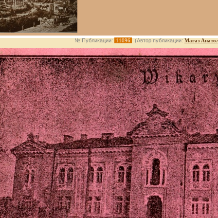
№ Публикации:
11096
(Автор публикации:
Магаз Анато