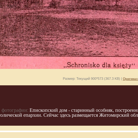
Размер: Текущий 900*573 (367.3 KB) |
Оригинал
 фотографии:
Епископский дом - старинный особняк, построенны
олической епархии. Сейчас здесь размещается Житомирский обл