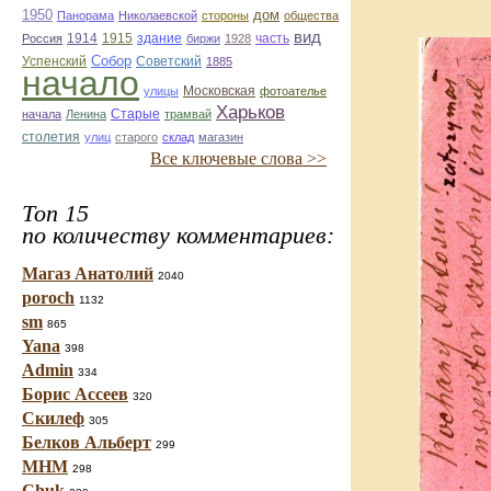
1950
дом
Панорама
Николаевской
стороны
общества
вид
1914
1915
здание
Россия
биржи
1928
часть
Собор
Успенский
Советский
1885
начало
улицы
Московская
фотоателье
Харьков
Старые
начала
Ленина
трамвай
столетия
улиц
старого
склад
магазин
Все ключевые слова >>
Топ 15
по количеству комментариев:
Магаз Анатолий
2040
poroch
1132
sm
865
Yana
398
Admin
334
Борис Ассеев
320
Скилеф
305
Белков Альберт
299
МНМ
298
Chuk