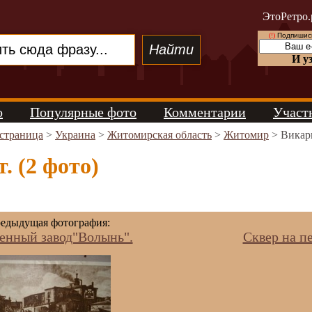
ЭтоРетро.
(!)
Подпишись
И у
о
Популярные фото
Комментарии
Участ
 страница
>
Украина
>
Житомирская область
>
Житомир
> Викар
. (2 фото)
едыдущая фотография:
енный завод"Волынь".
Сквер на п