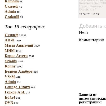
На проекте с: 14.0
Klimbim
48
Комментарии: 204
Скилеф
Город: Житомир
41
Возраст: 77
Admin
40
23.06.2011 10:55
Crakodil
33
Добавить 
Топ 15 географов:
Имя:
Скилеф
22332
Комментарий:
AD70
7819
Магаз Анатолий
7529
МНМ
4912
Борис Ассеев
3339
alek48s
1488
Ronny
1390
Белков Альберт
515
VSx86
446
Admin
411
Lounge_Lizard
364
Гудков А.И.
274
Защита от
Ed4x4
автоматически
261
регистраций:
OVN
237