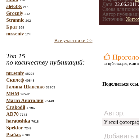
220
Дата:
22.06.2011 
alek48s
216
Слова для поиска
Grozniy
Автор публикац
212
Источник:
Житом
Strannic
202
Брат
198
mr.seniv
174
Все участники >>
Топ 15
Проголо
по количеству публикаций:
за публикацию, если п
mr.seniv
45225
Скилеф
40848
Поделиться ссы
Галина Шаненко
32703
МНМ
26542
Магаз Анатолий
25449
Crakodil
17967
Автор:
AD70
7743
haratoshka
У этой фотогра
7618
Spektor
7249
Рыбак
Добавить 
6790