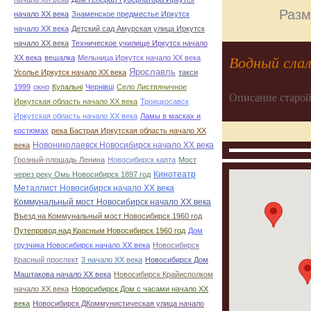
Разм
начало ХХ века
Знаменское предместье Иркутск
начало ХХ века
Детский сад Амурская улица Иркутск
начало ХХ века
Техническое училище Иркутск начало
ХХ века
вешалка
Мельница Иркутск начало ХХ века
Водный слал
Ярославль
Усолье Иркутск начало ХХ века
такси
1999
окно
Купальні
Чернівці
Село Листвяничное
Описание старой
Иркутская область начало ХХ века
Троицкосавск
Иркутская область начало ХХ века
Ламы в масках и
костюмах
река Бастрая Иркутская область начало ХХ
Новониколаевск Новосибирск начало ХХ века
века
Грозный-площадь Ленина
Новосибирск карта
Мост
Кинотеатр
через реку Омь Новосибирск 1897 год
Металлист Новосибирск начало ХХ века
Коммунальный мост Новосибирск начало ХХ века
Въезд на Коммунальный мост Новосибирск 1960 год
Путепровод над Красным Новосибирск 1960 год
Дом
грузчика Новосибирск начало ХХ века
Новосибирск
Красный проспект
3 начало ХХ века
Новосибирск Дом
Маштакова начало ХХ века
Новосибирск Крайисполком
начало ХХ века
Новосибирск Дом с часами начало ХХ
века
Новосибирск ДКоммунистическая улица начало