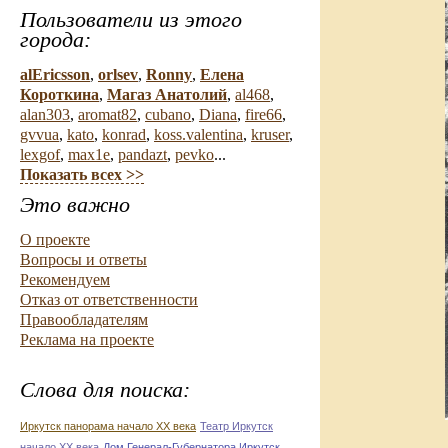
Пользователи из этого
города:
alEricsson
,
orlsev
,
Ronny
,
Елена
Короткина
,
Магаз Анатолий
,
al468
,
alan303
,
aromat82
,
cubano
,
Diana
,
fire66
,
gvvua
,
kato
,
konrad
,
koss.valentina
,
kruser
,
lexgof
,
max1e
,
pandazt
,
pevko
...
Показать всех >>
Это важно
О проекте
Вопросы и ответы
Рекомендуем
Отказ от ответственности
Правообладателям
Реклама на проекте
Слова для поиска:
Иркутск панорама начало ХХ века
Театр Иркутск
начало ХХ века
Дом Генерал-Губернатора Иркутск