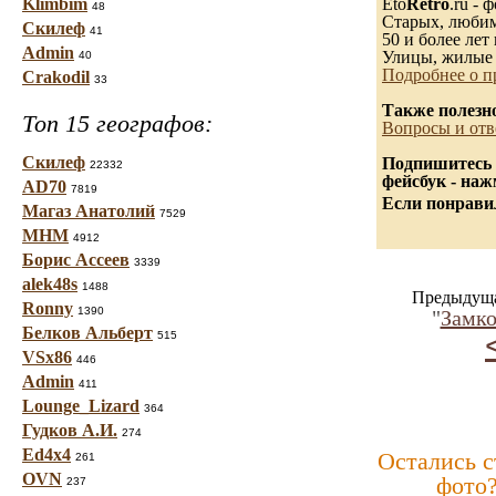
Klimbim
Eto
Retro
.ru -
48
Старых, любимы
Скилеф
41
50 и более лет 
Admin
Улицы, жилые 
40
Подробнее о п
Crakodil
33
Также полезн
Топ 15 географов:
Вопросы и отв
Скилеф
Подпишитесь 
22332
фейсбук - на
AD70
7819
Если понравил
Магаз Анатолий
7529
МНМ
4912
Борис Ассеев
3339
alek48s
1488
Предыдуща
Ronny
1390
"
Замко
Белков Альберт
515
VSx86
446
Admin
411
Lounge_Lizard
364
Гудков А.И.
274
Ed4x4
Остались 
261
OVN
фото
237