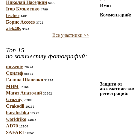
Николай Наседкин
5090
Имя:
Ігор Кузьменко
4796
Комментарий:
fischer
4401
Борис Ассеев
3722
alek48s
3394
Все участники >>
Топ 15
по количеству фотографий:
mr.seniv
78274
Скилеф
56681
Галина Шаненко
51714
Защита от
МНМ
35166
автоматически
Магаз Анатолий
регистраций:
32292
Grozniy
22990
Crakodil
19166
haratoshka
17292
worldriko
14815
AD70
12104
SAFARI
11552