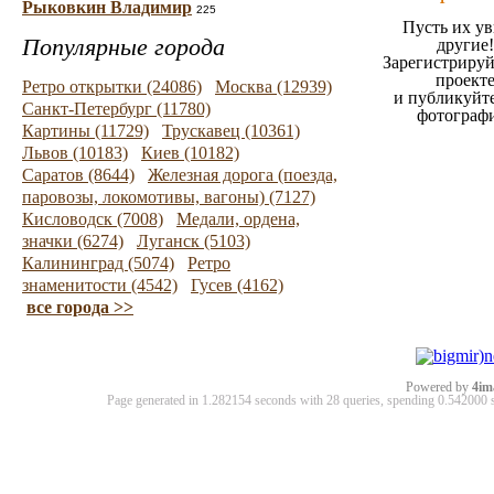
Рыковкин Владимир
225
Пусть их ув
Популярные города
другие!
Зарегистрируй
проект
Ретро открытки (24086)
Москва (12939)
и публикуйт
Санкт-Петербург (11780)
фотограф
Картины (11729)
Трускавец (10361)
Львов (10183)
Киев (10182)
Саратов (8644)
Железная дорога (поезда,
паровозы, локомотивы, вагоны) (7127)
Кисловодск (7008)
Медали, ордена,
значки (6274)
Луганск (5103)
Калининград (5074)
Ретро
знаменитости (4542)
Гусев (4162)
все города >>
Powered by
4im
Page generated in 1.282154 seconds with 28 queries, spending 0.54200