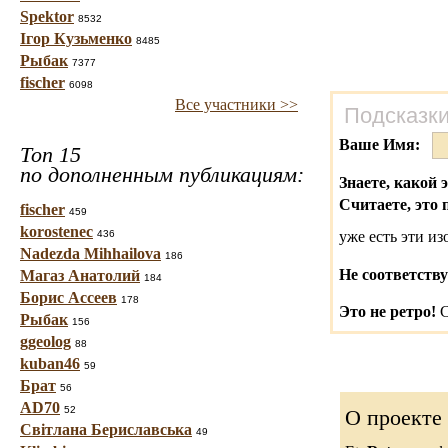
Spektor
8532
Ігор Кузьменко
8485
Рыбак
7377
fischer
6098
Все участники >>
Подсказки
Ваше Имя:
Топ 15
по дополненным публикациям:
Знаете, какой 
Считаете, это 
fischer
459
korostenec
436
уже есть эти и
Nadezda Mihhailova
186
Не соответству
Магаз Анатолий
184
Борис Ассеев
178
Это не ретро!
С
Рыбак
156
ggeolog
88
kuban46
59
Брат
56
AD70
52
О проекте
Світлана Бериславська
49