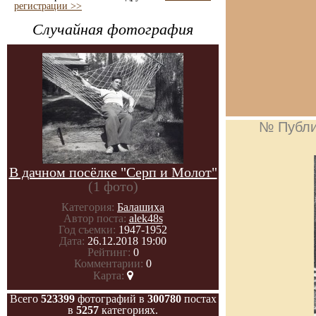
регистрации >>
Случайная фотография
№ Публи
В дачном посёлке "Серп и Молот"
(1 фото)
Категория:
Балашиха
Автор поста:
alek48s
Год съемки:
1947-1952
Дата:
26.12.2018 19:00
Рейтинг:
0
Комментарии:
0
Карта:
Всего
523399
фотографий в
300780
постах
в
5257
категориях.