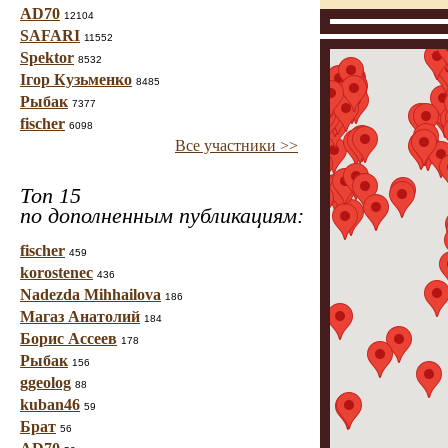
AD70
12104
SAFARI
11552
Spektor
8532
Ігор Кузьменко
8485
Рыбак
7377
fischer
6098
Все участники >>
Топ 15
по дополненным публикациям:
fischer
459
korostenec
436
Nadezda Mihhailova
186
Магаз Анатолий
184
Борис Ассеев
178
Рыбак
156
ggeolog
88
kuban46
59
Брат
56