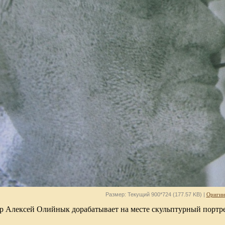
Размер: Текущий 900*724 (177.57 KB) |
Оригин
р Алексей Олийнык дорабатывает на месте скульптурный портрет