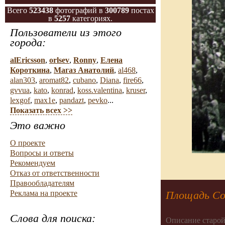
Всего
523438
фотографий в
300789
постах
в
5257
категориях.
Пользователи из этого
города:
alEricsson
,
orlsev
,
Ronny
,
Елена
Короткина
,
Магаз Анатолий
,
al468
,
alan303
,
aromat82
,
cubano
,
Diana
,
fire66
,
gvvua
,
kato
,
konrad
,
koss.valentina
,
kruser
,
lexgof
,
max1e
,
pandazt
,
pevko
...
Показать всех >>
Это важно
О проекте
Вопросы и ответы
Рекомендуем
Отказ от ответственности
Правообладателям
Реклама на проекте
Площадь Со
Слова для поиска:
Описание старой