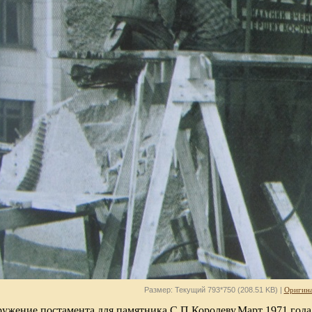
Размер: Текущий 793*750 (208.51 KB) |
Оригина
ружение постамента для памятника С.П.Королеву.Март 1971 года