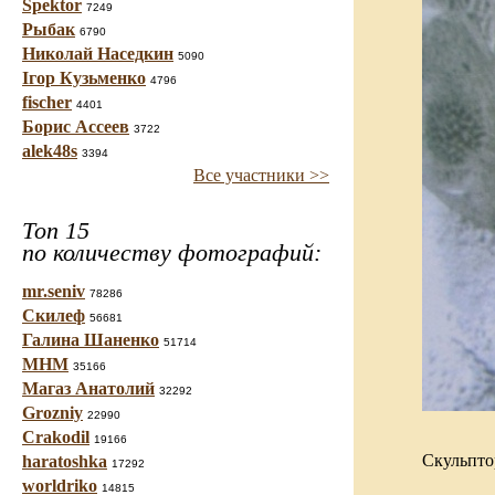
Spektor
7249
Рыбак
6790
Николай Наседкин
5090
Ігор Кузьменко
4796
fischer
4401
Борис Ассеев
3722
alek48s
3394
Все участники >>
Топ 15
по количеству фотографий:
mr.seniv
78286
Скилеф
56681
Галина Шаненко
51714
МНМ
35166
Магаз Анатолий
32292
Grozniy
22990
Crakodil
19166
Скульпто
haratoshka
17292
worldriko
14815