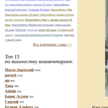
грузчика Новосибирск начало ХХ века
Новосибирск
Красный проспект
3 начало ХХ века
Новосибирск Дом
Маштакова начало ХХ века
Новосибирск Крайисполком
начало ХХ века
Новосибирск Дом с часами начало ХХ
века
Новосибирск ДКоммунистическая улица начало
Берлин
ХХ века
Золотая
конец ХІХ века
«Славянский
завод»
Семинарийская(Александра II)площадь
Дрезден
старый город
Все ключевые слова >>
Топ 15
по количеству комментариев:
Магаз Анатолий
2040
poroch
1132
sm
865
Yana
398
Admin
334
Борис Ассеев
320
Скилеф
305
Белков Альберт
Идет соо
299