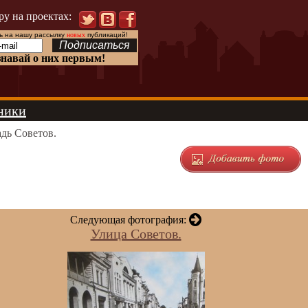
ру на проектах:
 на нашу рассылку
новых
публикаций!
знавай о них первым!
ники
дь Советов.
Следующая фотография:
Улица Советов.