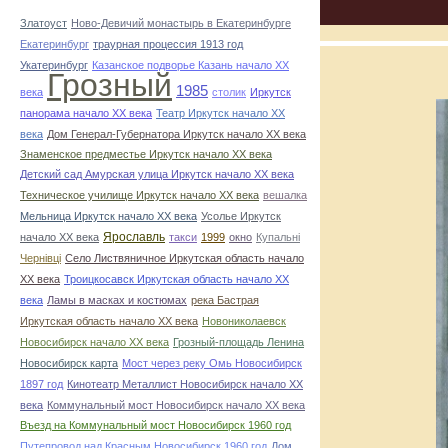
Златоуст
Ново-Девичий монастырь в Екатеринбурге
Екатеринбург
траурная процессия 1913 год
Укатеринбург
Казанское подворье Казань начало ХХ
Грозный
1985
века
столик
Иркутск
панорама начало ХХ века
Театр Иркутск начало ХХ
века
Дом Генерал-Губернатора Иркутск начало ХХ века
Знаменское предместье Иркутск начало ХХ века
Детский сад Амурская улица Иркутск начало ХХ века
Техническое училище Иркутск начало ХХ века
вешалка
Мельница Иркутск начало ХХ века
Усолье Иркутск
начало ХХ века
Ярославль
такси
1999
окно
Купальні
Чернівці
Село Листвяничное Иркутская область начало
ХХ века
Троицкосавск Иркутская область начало ХХ
века
Ламы в масках и костюмах
река Бастрая
Иркутская область начало ХХ века
Новониколаевск
Новосибирск начало ХХ века
Грозный-площадь Ленина
Новосибирск карта
Мост через реку Омь Новосибирск
1897 год
Кинотеатр Металлист Новосибирск начало ХХ
века
Коммунальный мост Новосибирск начало ХХ века
Въезд на Коммунальный мост Новосибирск 1960 год
Путепровод над Красным Новосибирск 1960 год
Дом