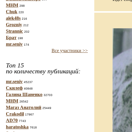
МНМ
298
Chuk
220
alek48s
216
Grozniy
212
Strannic
202
Брат
198
mr.seniv
174
Все участники >>
Топ 15
по количеству публикаций:
mr.seniv
45237
Скилеф
40848
Галина Шаненко
32703
МНМ
26542
Магаз Анатолий
25449
Crakodil
17967
AD70
7743
haratoshka
7618