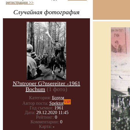
регистрации >>
Случайная фотография
N?ntroper G?nsereiter -1961
Bochum
(1 фото)
Категория:
Бохум
VIP
Автор поста:
Spektor
Год съемки:
1961
Дата:
29.12.2020 11:45
Рейтинг:
0
Комментарии:
0
Карта:
-