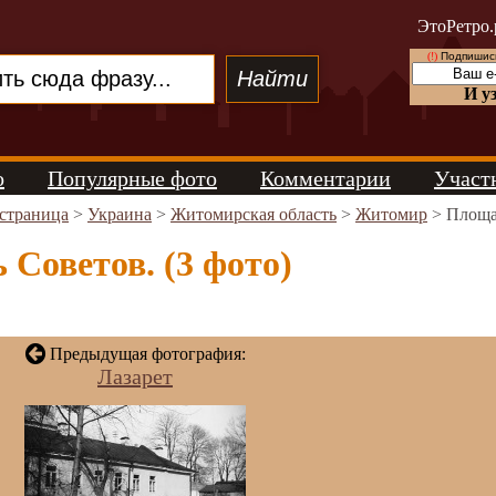
ЭтоРетро.
(!)
Подпишись
И у
о
Популярные фото
Комментарии
Участ
 страница
>
Украина
>
Житомирская область
>
Житомир
> Площа
Советов. (3 фото)
Предыдущая фотография:
Лазарет