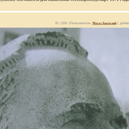
ID: 1359 (Пользователь
Магаз Анатолий
), добав