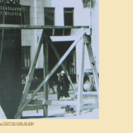
л 793*750 (209.39 KB)
.