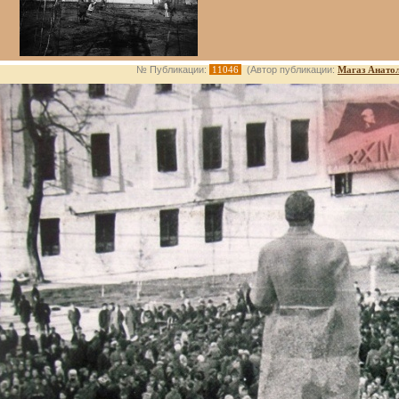
№ Публикации:
11046
(Автор публикации:
Магаз Анато