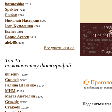
haratoshka
7618
Spektor
7249
Рыбак
6790
Николай Наседкин
5090
Ігор Кузьменко
4796
Год съемки:
1935
fischer
Старый город:
Ж
4401
Дата:
21.06.2011 
Борис Ассеев
3722
Слова для поиска
alek48s
3394
Автор публикац
Отметил на карте
Все участники >>
Источник:
Стары
Топ 15
по количеству фотографий:
mr.seniv
78286
Скилеф
56681
Проголо
Галина Шаненко
51714
за публикацию, если п
МНМ
35166
Магаз Анатолий
32292
Grozniy
22990
Поделиться ссы
Crakodil
19166