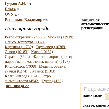
Гудков А.И.
274
Ed4x4
261
OVN
237
Рыковкин Владимир
Защита от
225
автоматически
Популярные города
регистраций:
Ретро открытки (24086)
Москва (12939)
Санкт-Петербург (11780)
Картины (11730)
Трускавец (10369)
Львов (10183)
Киев (10182)
Саратов (8644)
Железная дорога (поезда,
паровозы, локомотивы, вагоны) (7127)
Кисловодск (7008)
Медали, ордена,
значки (6274)
Луганск (5103)
Калининград (5074)
Ретро
знаменитости (4542)
Гусев (4162)
все города >>
Подсказки
Ваше Имя:
Знаете, какой 