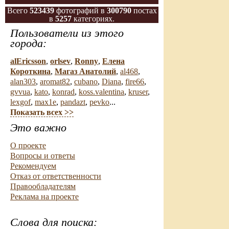
Всего
523439
фотографий в
300790
постах
в
5257
категориях.
Пользователи из этого
города:
alEricsson
,
orlsev
,
Ronny
,
Елена
Короткина
,
Магаз Анатолий
,
al468
,
alan303
,
aromat82
,
cubano
,
Diana
,
fire66
,
gvvua
,
kato
,
konrad
,
koss.valentina
,
kruser
,
lexgof
,
max1e
,
pandazt
,
pevko
...
Показать всех >>
Это важно
О проекте
Вопросы и ответы
Рекомендуем
Отказ от ответственности
Правообладателям
Реклама на проекте
Слова для поиска: