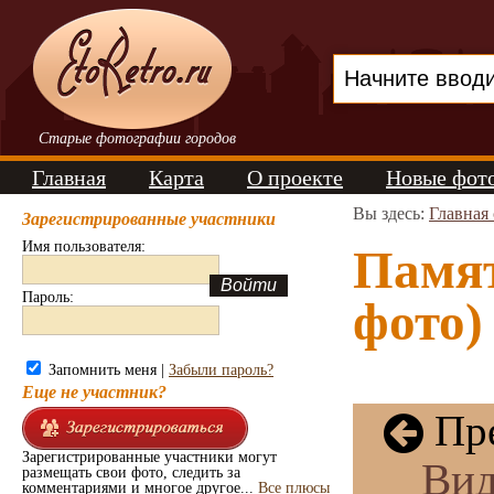
Старые фотографии городов
Главная
Карта
О проекте
Новые фот
Вы здесь:
Главная
Зарегистрированные участники
Имя пользователя:
Памят
Пароль:
фото)
Запомнить меня |
Забыли пароль?
Еще не участник?
Пре
Зарегистрированные участники могут
Вид
размещать свои фото, следить за
комментариями и многое другое...
Все плюсы