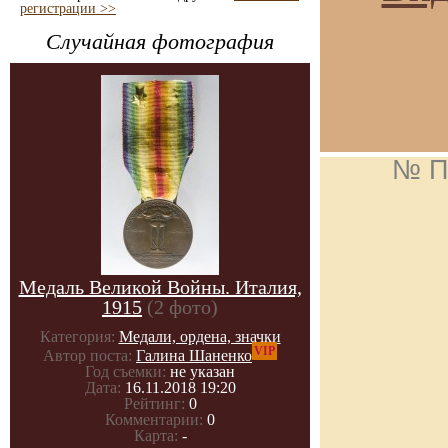
регистрации >>
Случайная фотография
№ П
Медаль Великой Войны. Италия,
1915
(2 фото)
Категория:
Медали, ордена, значки
VIP
Автор поста:
Галина Шаненко
Год съемки:
не указан
Дата:
16.11.2018 19:20
Рейтинг:
0
Комментарии:
0
Карта:
-