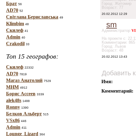
Брат
Город: Житомир
56
Возраст: 77
AD70
52
20.02.2012 12:29
Світлана Бериславська
49
sm
Klimbim
48
Скилеф
Администратор
VI
41
Admin
40
На проекте с: 22.1
Комментарии: 865
Crakodil
33
Город: Львов
Возраст: 48
Топ 15 географов:
20.02.2012 13:43
Скилеф
22332
Добавить 
AD70
7819
Магаз Анатолий
Имя:
7529
МНМ
4912
Комментарий:
Борис Ассеев
3339
alek48s
1488
Ronny
1390
Белков Альберт
515
VSx86
446
Admin
411
Lounge_Lizard
364