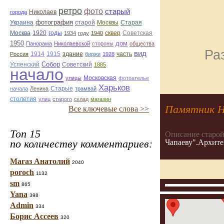
ретро
фото
старый
Николаев
города
фотография
Украина
Старая
старой
Москвы
Москва
1920
годы
сквер
1934
году
1940
Советская
1950
дом
Панорама
Николаевской
стороны
общества
Ра
вид
1914
1915
здание
Россия
биржи
1928
часть
Собор
Успенский
Советский
1885
начало
улицы
Московская
фотоателье
Харьков
Старые
начала
Ленина
трамвай
столетия
улиц
старого
склад
магазин
Памятник Н
Все ключевые слова >>
Топ 15
Описание старой
по количеству комментариев:
Чапаеву".Архите
Магаз Анатолий
2040
poroch
1132
sm
865
Yana
398
Admin
334
Борис Ассеев
320