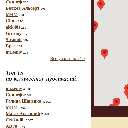
Скилеф
305
Белков Альберт
299
МНМ
298
Chuk
220
alek48s
216
Grozniy
212
Strannic
202
Брат
198
mr.seniv
174
Все участники >>
Топ 15
по количеству публикаций:
mr.seniv
45237
Скилеф
40848
Галина Шаненко
32703
МНМ
26542
Магаз Анатолий
25449
Crakodil
17967
AD70
7743