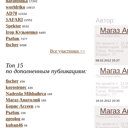
haratoshka
17292
worldriko
14815
AD70
12104
Автор:
SAFARI
11552
Spektor
8532
Магаз А
Ігор Кузьменко
8485
Пользователь
Рыбак
7377
На проекте с: 14.0
fischer
6098
Комментарии: 204
Все участники >>
Город: Житомир
Возраст: 77
08.02.2012 20:27
Топ 15
Магаз А
по дополненным публикациям:
Пользователь
fischer
459
На проекте с: 14.0
korostenec
Комментарии: 204
436
Город: Житомир
Nadezda Mihhailova
186
Возраст: 77
Магаз Анатолий
184
18.02.2012 20:35
Борис Ассеев
178
Магаз А
Рыбак
156
Пользователь
ggeolog
88
На проекте с: 14.0
kuban46
59
Комментарии: 204