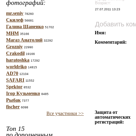
фотографий:
Возраст:
27.07.2011 13:23
mr.seniv
78260
Скилеф
56681
Добавить ко
Галина Шаненко
51702
Имя:
МНМ
35166
Магаз Анатолий
32292
Комментарий:
Grozniy
22990
Crakodil
19166
haratoshka
17292
worldriko
14815
AD70
12104
SAFARI
11552
Spektor
8532
Ігор Кузьменко
8485
Рыбак
7377
fischer
6098
Защита от
Все участники >>
автоматических
регистраций:
Топ 15
по дополненным