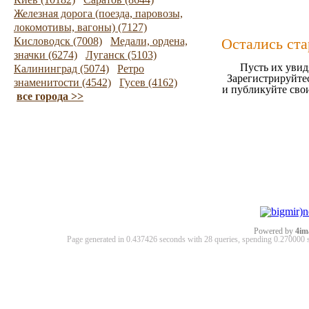
Железная дорога (поезда, паровозы,
локомотивы, вагоны) (7127)
Кисловодск (7008)
Медали, ордена,
Остались ст
значки (6274)
Луганск (5103)
Пусть их увид
Калининград (5074)
Ретро
Зарегистрируйтес
знаменитости (4542)
Гусев (4162)
и публикуйте сво
все города >>
Powered by
4im
Page generated in 0.437426 seconds with 28 queries, spending 0.27000