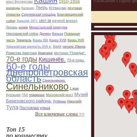
Кашин
Описание старой фо
1910-1916
мост Бугуруслан
Тверь
минводы
Калинин
Ю.Никулин
почтовая
открытка
Сергиевская площадь
Благовещенский
речной вокзал
собор
Харьков 1871
1937-38
Лопань
конкм
Монастырский переулок
Николаевский собор
Дрожки
Ванька
Пожарная
часть
Тремпель
Конец XIX
Конец XVIII
Конец XVII
баня
Харьковская крепость XVII в.
начало 20века
Рожества Христова
Аракчеев
ресторан "Пловдив".
70-е годы
Кишинёв.
70-е годы.
60-е годы
Днепропетровская
область
Синельниково.
Синельниково
1 мая
Музей
Куяльник
ГАИ
пожарные
Московский мост
Березовского района.
Лубянка
Николайii
Тула
Постоялая улица
Все ключевые слова >>
Топ 15
по количеству