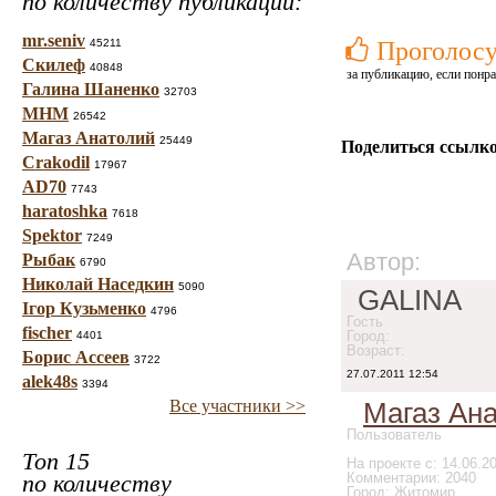
по количеству публикаций:
mr.seniv
45211
Проголосу
Скилеф
40848
за публикацию, если понра
Галина Шаненко
32703
МНМ
26542
Магаз Анатолий
25449
Поделиться ссылко
Crakodil
17967
AD70
7743
haratoshka
7618
Spektor
7249
Автор:
Рыбак
6790
Николай Наседкин
5090
GALINA
Ігор Кузьменко
4796
Гость
fischer
Город:
4401
Возраст:
Борис Ассеев
3722
27.07.2011 12:54
alek48s
3394
Все участники >>
Магаз Ан
Пользователь
Топ 15
На проекте с: 14.06.2
по количеству
Комментарии: 2040
Город: Житомир