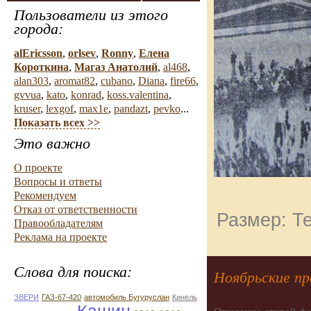
Пользователи из этого
города:
alEricsson
,
orlsev
,
Ronny
,
Елена
Короткина
,
Магаз Анатолий
,
al468
,
alan303
,
aromat82
,
cubano
,
Diana
,
fire66
,
gvvua
,
kato
,
konrad
,
koss.valentina
,
kruser
,
lexgof
,
max1e
,
pandazt
,
pevko
...
Показать всех >>
Это важно
О проекте
Вопросы и ответы
Рекомендуем
Отказ от ответственности
Размер: Те
Правообладателям
Реклама на проекте
Слова для поиска:
Ноябрьские пр
ЗВЕРИ
ГАЗ-67-420
автомобиль Бугуруслан
Кинель