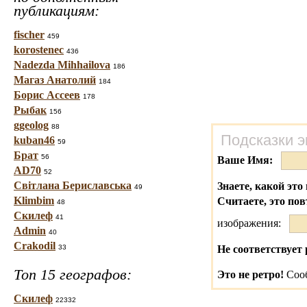
публикациям:
fischer
459
korostenec
436
Nadezda Mihhailova
186
Магаз Анатолий
184
Борис Ассеев
178
Рыбак
156
ggeolog
88
Подсказки э
kuban46
59
Брат
56
Ваше Имя:
AD70
52
Світлана Бериславська
Знаете, какой это 
49
Klimbim
Считаете, это по
48
Скилеф
41
изображения:
Admin
40
Crakodil
33
Не соответствует 
Топ 15 географов:
Это не ретро!
Сооб
Скилеф
22332