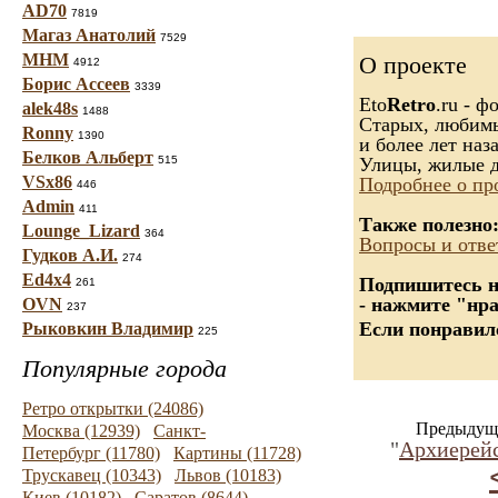
AD70
7819
Магаз Анатолий
7529
МНМ
О проекте
4912
Борис Ассеев
3339
Eto
Retro
.ru - 
alek48s
1488
Старых, любимых
Ronny
1390
и более лет наза
Белков Альберт
515
Улицы, жилые д
VSx86
Подробнее о пр
446
Admin
411
Также полезно
Lounge_Lizard
364
Вопросы и отве
Гудков А.И.
274
Ed4x4
Подпишитесь на
261
- нажмите "нр
OVN
237
Если понравилс
Рыковкин Владимир
225
Популярные города
Ретро открытки (24086)
Предыдуща
Москва (12939)
Санкт-
"
Архиерейс
Петербург (11780)
Картины (11728)
Трускавец (10343)
Львов (10183)
Киев (10182)
Саратов (8644)