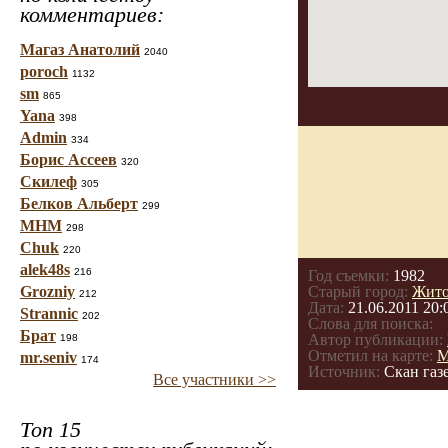
комментариев:
Магаз Анатолий
2040
poroch
1132
sm
865
Yana
398
Admin
334
Борис Ассеев
320
Скилеф
305
Белков Альберт
299
МНМ
298
Chuk
220
alek48s
216
Год съемки:
1982
Grozniy
Старый город:
Жит
212
Дата:
21.06.2011 20:
Strannic
202
Слова для поиска:
Брат
Автор публикации:
198
Отметил на карте:
М
mr.seniv
174
Источник:
Скан газ
Все участники >>
Топ 15