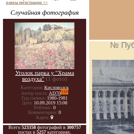
плюсы регистрации >>
Случайная фотография
№ Пуб
Уголок парка у "Храма
воздуха"
(1 фото)
Категория:
Кисловодск
VIP
Автор поста:
AD70
Год съемки:
1980-1981
Дата:
10.09.2019 15:08
Рейтинг:
0
Комментарии:
0
Карта:
Всего
523358
фотографий в
300757
постах в
5257
категориях.