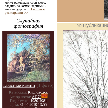
могут размещать свои фото,
следить за комментариями и
многое другое...
Все плюсы
регистрации >>
Случайная
№ Публикаци
фотография
Красные камни
(1 фото)
Категория:
Кисловодск
VIP
Автор поста:
AD70
Год съемки:
1980-1981
Дата:
31.05.2019 13:55