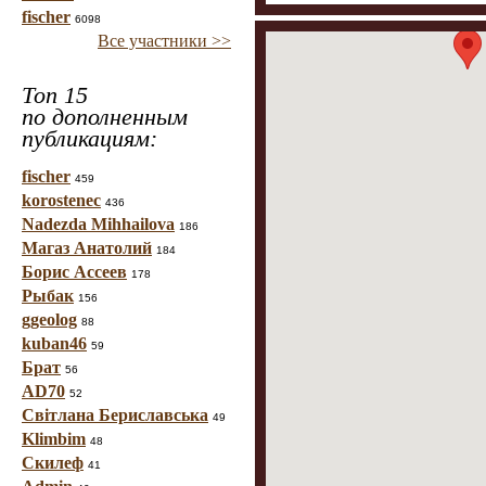
fischer
6098
Все участники >>
Топ 15
по дополненным
публикациям:
fischer
459
korostenec
436
Nadezda Mihhailova
186
Магаз Анатолий
184
Борис Ассеев
178
Рыбак
156
ggeolog
88
kuban46
59
Брат
56
AD70
52
Світлана Бериславська
49
Klimbim
48
Скилеф
41