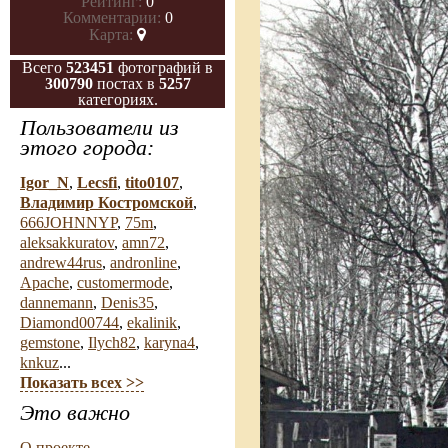
Рейтинг:
0
Комментарии:
0
Карта:
Всего
523451
фотографий в
300790
постах в
5257
категориях.
Пользователи из
этого города:
Igor_N
,
Lecsfi
,
tito0107
,
Владимир Костромской
,
666JOHNNYP
,
75m
,
aleksakkuratov
,
amn72
,
andrew44rus
,
andronline
,
Apache
,
customermode
,
dannemann
,
Denis35
,
Diamond00744
,
ekalinik
,
gemstone
,
Ilych82
,
karyna4
,
knkuz
...
Показать всех >>
Это важно
О проекте