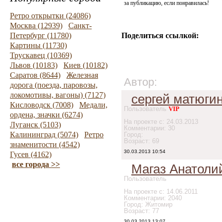
за публикацию, если понравилась!
Ретро открытки (24086)
Москва (12939)
Санкт-
Петербург (11780)
Поделиться ссылкой:
Картины (11730)
Трускавец (10369)
Львов (10183)
Киев (10182)
Саратов (8644)
Железная
Автор:
дорога (поезда, паровозы,
локомотивы, вагоны) (7127)
сергей матюги
Кисловодск (7008)
Медали,
Пользователь
VIP
ордена, значки (6274)
На проекте с: 24.03.2013
Луганск (5103)
Комментарии: 30
Калининград (5074)
Ретро
Город:
Возраст: 69
знаменитости (4542)
30.03.2013 10:54
Гусев (4162)
все города >>
Магаз Анатоли
Пользователь
На проекте с: 14.06.2011
Комментарии: 2040
Город: Житомир
Возраст: 77
30.03.2013 13:07