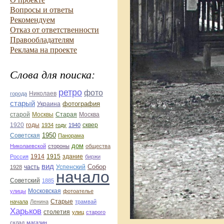
Вопросы и ответы
Рекомендуем
Отказ от ответственности
Правообладателям
Реклама на проекте
Слова для поиска:
ретро
фото
Николаев
города
старый
фотография
Украина
Старая
Москва
старой
Москвы
1920
годы
сквер
1934
году
1940
1950
Советская
Панорама
дом
Николаевской
стороны
общества
1914
1915
здание
Россия
биржи
вид
Собор
Успенский
1928
часть
начало
Советский
1885
улицы
Московская
фотоателье
Старые
начала
Ленина
трамвай
Харьков
столетия
улиц
старого
склад
магазин