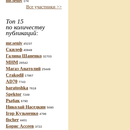
mr.seniv
174
Все участники >>
Топ 15
по количеству
публикаций:
mr.seniv
45237
Скилеф
40848
Галина Шаненко
32703
МНМ
26542
Магаз Анатолий
25449
Crakodil
17967
AD70
7743
haratoshka
7618
Spektor
7249
Рыбак
6790
Николай Наседкин
5090
Ігор Кузьменко
4796
fischer
4401
Борис Ассеев
3722