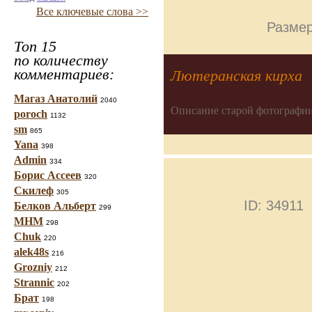
Все ключевые слова >>
Размер
Топ 15
по количеству
комментариев:
Лютеранская кирха
Магаз Анатолий
2040
Описание старой фотографии
poroch
1132
sm
865
Yana
398
Admin
334
Борис Ассеев
320
Скилеф
305
ID: 34911
Белков Альберт
299
МНМ
298
Chuk
220
alek48s
216
Grozniy
212
Strannic
202
Брат
198