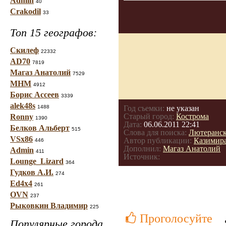
Admin
40
Crakodil
33
Топ 15 географов:
Скилеф
22332
AD70
7819
Магаз Анатолий
7529
МНМ
4912
Борис Ассеев
3339
alek48s
1488
Год съемки:
не указан
Старый город:
Кострома
Ronny
1390
Дата:
06.06.2011 22:41
Белков Альберт
515
Слова для поиска:
Лютеранск
VSx86
Автор публикации:
Казимир
446
Дополнил:
Магаз Анатолий
Admin
411
Источник:
Lounge_Lizard
364
Гудков А.И.
274
Ed4x4
261
OVN
237
Рыковкин Владимир
225
Проголосуйте
Популярные города