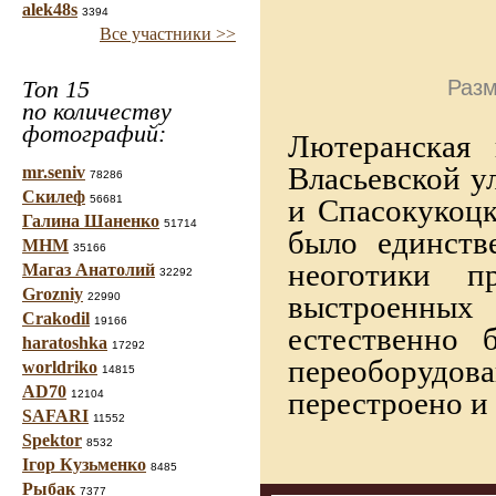
alek48s
3394
Все участники >>
Топ 15
Разм
по количеству
фотографий:
Лютеранская 
Власьевской у
mr.seniv
78286
Скилеф
56681
и Спасокукоцк
Галина Шаненко
51714
было единств
МНМ
35166
неоготики п
Магаз Анатолий
32292
Grozniy
выстроенных
22990
Crakodil
19166
естественно 
haratoshka
17292
переоборудова
worldriko
14815
AD70
перестроено и 
12104
SAFARI
11552
Spektor
8532
Ігор Кузьменко
8485
Рыбак
7377