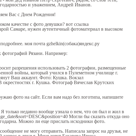
агодарностью и уважением, Андрей Иванов.
ляем Вас с Днем Рождения!
оком качестве с фото девушки? вот ссылка
 старой Самаре, нужен аутентичный фотоматериал в высоком
 подробнее. моя почта gzhelkin(собака)яндекс.ру
х фотографий Рязани. Например:
 просит разрешения использовать 2 фотографии, размещенные
венной войны, который учился в Пулеметном училище г.
мянут Ваш аккаунт. Фото: Кушка. Вокзал
3 В окрестностях г. Кушка. Фотограф Вячеслав Крутских
гружаю фото на сайт. Если вам надо без логотипа, напишите
. Я только недавно вообще узнала о нем, что он был и жил в
image_date&sort=DESC&position=40 Могли бы сказать откуда оно
лагодарна. Можно ли еще прислать исходники фото.
сообщение не могу отправить. Написала запрос на друзья, не
й запрос в друзья. Меня зовут Бахарева Ирина