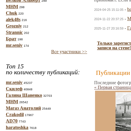
Белков Альберт
299
МНМ
298
-
b
2024-04-25 15:11:05
Chuk
220
-
alek48s
2024-11-22 20:37:25
216
Grozniy
212
-
Г
2025-11-27 20:16:59
Strannic
202
Брат
198
Только зарегис
mr.seniv
174
записи на стене!
Все участники >>
Топ 15
по количеству публикаций:
Публикации 
mr.seniv
Последние фотогр
45237
« Первая страниц
Скилеф
40848
Галина Шаненко
32703
МНМ
26542
Магаз Анатолий
25449
Crakodil
17967
AD70
7743
haratoshka
7618