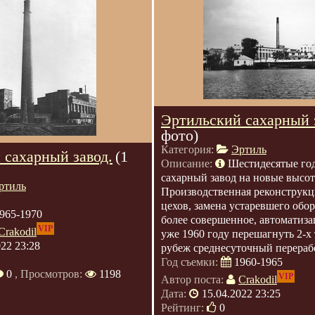
Эртильский сахарный 
фото)
Категория:
Эртиль
 сахарный завод.
(1
Описание:
Шестидесятые го
сахарный завод на новые высот
ртиль
Производственная реконструкц
цехов, замена устаревшего обо
965-1970
более совершенное, автоматиза
VIP
Crakodil
уже 1960 году перешагнуть 2-
022 23:28
рубеж среднесуточный перерабо
Год съемки:
1960-1965
0
, Просмотров:
1198
VIP
Автор поста:
Crakodil
Дата:
15.04.2022 23:25
Рейтинг:
0