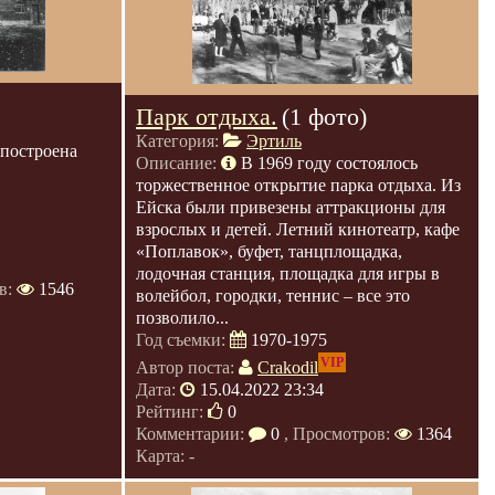
Парк отдыха.
(1 фото)
Категория:
Эртиль
 построена
Описание:
В 1969 году состоялось
торжественное открытие парка отдыха. Из
Ейска были привезены аттракционы для
взрослых и детей. Летний кинотеатр, кафе
«Поплавок», буфет, танцплощадка,
лодочная станция, площадка для игры в
в:
1546
волейбол, городки, теннис – все это
позволило...
Год съемки:
1970-1975
VIP
Автор поста:
Crakodil
Дата:
15.04.2022 23:34
Рейтинг:
0
Комментарии:
0
, Просмотров:
1364
Карта: -