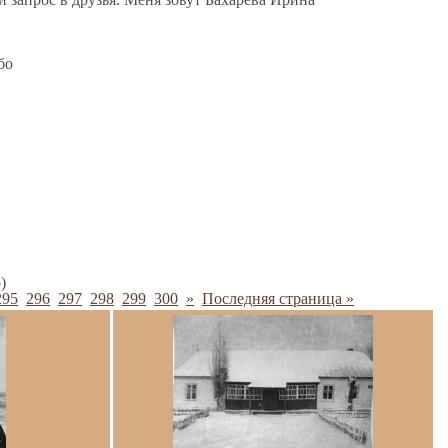
бо
)
295
296
297
298
299
300
»
Последняя страница »