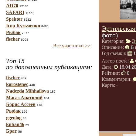
AD70
12104
SAFARI
11552
Spektor
8532
Ігор Кузьменко
8485
Эртильская
Рыбак
7377
фото)
fischer
6098
Категория:
Э
Все участники >>
Описание:
В 
Год съемки:
1
Топ 15
Автор поста:
по дополненным публикациям:
Дата:
16.04.2
Рейтинг:
0
fischer
459
Комментарии:
korostenec
Карта: -
436
Nadezda Mihhailova
186
Магаз Анатолий
184
Борис Ассеев
178
Рыбак
156
ggeolog
88
kuban46
59
Брат
56