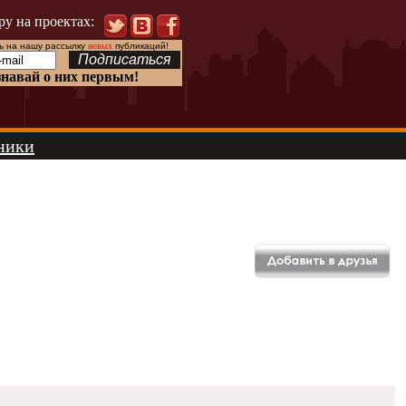
ру на проектах:
 на нашу рассылку
новых
публикаций!
знавай о них первым!
ники