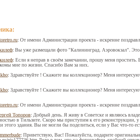
ника:
toretro.ru
: От имени Администрации проекта - искренне поздрав
килеф
: Вы уже размещали фото "Калининград. Аэровокзал". Это
килеф
: Если я неправ в своём замечании, прошу меня простить.
акомы мне по жизни. Спасибо Вам за них.
ikho
: Здравствуйте ! Скажите вы коллекционер? Меня интересую
ikho
: Здравствуйте ! Скажите вы коллекционер? Меня интересую
toretro.ru
: От имени Администрации проекта - искренне поздрав
ергей Топоров
: Добрый день. Я живу в Советске и являюсь влад
ностью в Тильзите. Скоро мы приступим к его реконструкции, у
и этого здания. Вы не могли бы поделиться, если у Вас что-то ес
immerbude
: Приветствую, Вас! Пожалуйста, подарите оригинальн
tro.ru/pic177736.htm Дело в том, что на фотографии, крайний спра