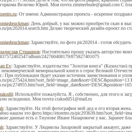
 горкома Величко Юрий. Моя почта zimmerbude@gmail.com С бл
toretro.ru
: От имени Администрации проекта - искренне поздрав
onigsbruckman
: День добрый, у вас можно приобрести скан в выс
tro.ru/pic202014.search.htm Делаю твореческий дизайн-проект по
onigsbruckman
: Здравствуйте, по фото pic202014 - готов обсудить
ладислав Страшнов
: Настоятельно прошу указать авторство мои
file/437572402547/album/242760408179/875827401075
van Ev
: Здравствуйте, издательство "Золотая книга" (Казахстан)
я некоммерческой мемориальной книги о герое Великой Отечест
г.: При публикации будет указан источник заимствования и упо
tro.ru/pic275424.htm?sort_field=image_date&sort=DESC&position=1
ro.ru/pic274955.htm?sort_field=image_date&sort=DESC&position=165
rakodil
: Используйте пожалуйста. Я , собственно, для этого и за
шлю исходники. Моя почта crakodil51@mail.ru
ah
: Здравствуйте. На этой фотографии мой дед и его вторая жена
но нашли это фото https://etoretro.ru/pic293639.htm?sort_field=
акие данные есть о Тиунове Иване Назаровиче у вас. Заранее б
ah
: Здравствуйте. У Людмилы Захаровой закрытый аккаунт, даже 
ы у нее в друзьях, попросите пожалуйста, чтобы она приняла мо