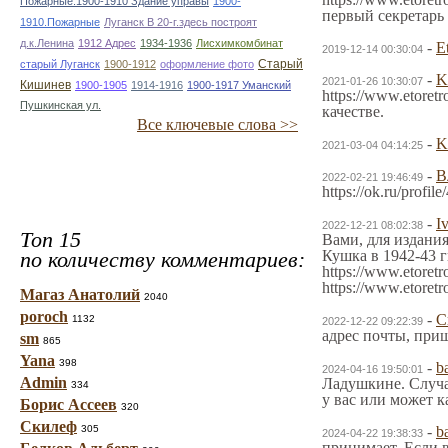
Пожарные.1900-1910 Здание управы
1900-
первый секретарь
1910.Пожарные
Луганск В 20-г.здесь построят
д.к.Ленина
1912 Адрес
1934-1936
Лисхимкомбинат
-
E
2019-12-14 00:30:04
Старый
старый Луганск
1900-1912
оформление фото
-
K
2021-01-26 10:30:07
Кишинев
1900-1905
1914-1916
1900-1917 Уманский
https://www.etore
Пушкинская ул.
качестве.
Все ключевые слова >>
-
K
2021-03-04 04:14:25
-
В
2022-02-21 19:46:49
https://ok.ru/pro
-
I
2022-12-21 08:02:38
Топ 15
Вами, для издани
по количеству комментариев:
Кушка в 1942-43 г
https://www.etore
https://www.etoret
Магаз Анатолий
2040
poroch
-
C
1132
2022-12-22 09:22:39
адрес почты, при
sm
865
Yana
398
-
b
2024-04-16 19:50:01
Admin
Ладушкине. Случай
334
у вас или может к
Борис Ассеев
320
Скилеф
305
-
b
2024-04-22 19:38:33
принимает. Если в