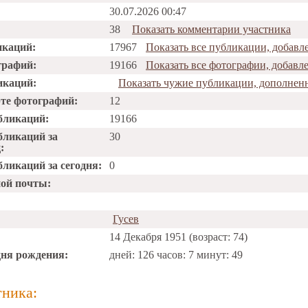
30.07.2026 00:47
38
Показать комментарии участника
икаций:
17967
Показать все публикации, добавл
графий:
19166
Показать все фотографии, добавл
икаций:
Показать чужие публикации, дополненн
рте фотографий:
12
бликаций:
19166
бликаций за
30
:
ликаций за сегодня:
0
ной почты:
Гусев
14 Декабря 1951 (возраст: 74)
дня рождения:
дней: 126 часов: 7 минут: 49
тника: