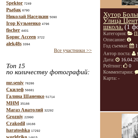
Spektor
7249
Рыбак
6790
Хутор Боль
Николай Наседкин
5090
Улица Цент
Ігор Кузьменко
4796
школа.
(1 ф
fischer
4401
Категория:
П
Борис Ассеев
3722
Описание:
alek48s
3394
Год съемки:
1
Все участники >>
Автор поста:
Дата:
16.04.2
Топ 15
Рейтинг:
0
по количеству фотографий:
Комментарии:
Карта: -
mr.seniv
78286
Скилеф
56681
Галина Шаненко
51714
МНМ
35166
Магаз Анатолий
32292
Grozniy
22990
Crakodil
19166
haratoshka
17292
worldriko
14815