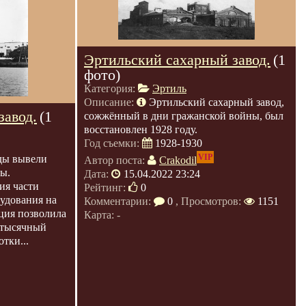
Эртильский сахарный завод.
(1
фото)
Категория:
Эртиль
Описание:
Эртильский сахарный завод,
завод.
(1
сожжённый в дни гражанской войны, был
восстановлен 1928 году.
Год съемки:
1928-1930
VIP
ды вывели
Автор поста:
Crakodil
ы.
Дата:
15.04.2022 23:24
ия части
Рейтинг:
0
рудования на
Комментарии:
0
, Просмотров:
1151
ция позволила
Карта: -
х тысячный
тки...