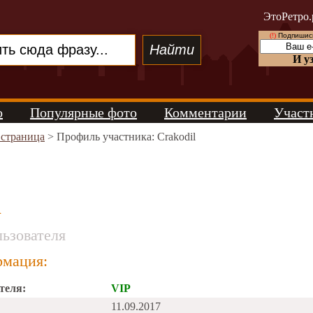
ЭтоРетро.
(!)
Подпишись
И у
о
Популярные фото
Комментарии
Участ
 страница
> Профиль участника: Crakodil
l
ьзователя
мация:
теля:
VIP
11.09.2017