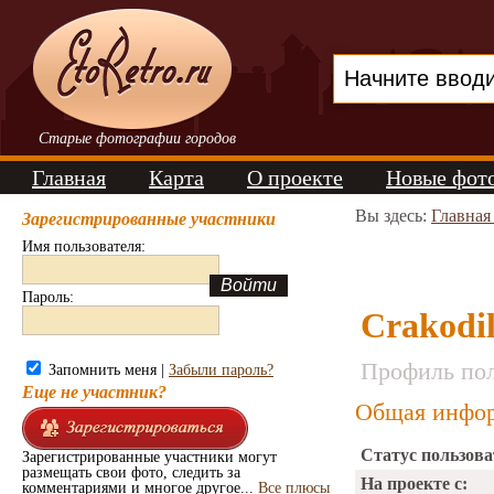
Старые фотографии городов
Главная
Карта
О проекте
Новые фот
Вы здесь:
Главная
Зарегистрированные участники
Имя пользователя:
Пароль:
Crakodi
Профиль пол
Запомнить меня |
Забыли пароль?
Еще не участник?
Общая инфор
Статус пользова
Зарегистрированные участники могут
размещать свои фото, следить за
На проекте с:
комментариями и многое другое...
Все плюсы