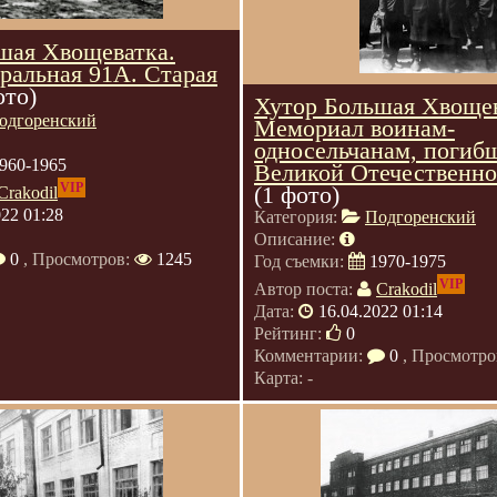
шая Хвощеватка.
ральная 91А. Старая
ото)
Хутор Большая Хвощев
одгоренский
Мемориал воинам-
односельчанам, погиб
960-1965
Великой Отечественно
VIP
(1 фото)
Crakodil
022 01:28
Категория:
Подгоренский
Описание:
0
, Просмотров:
1245
Год съемки:
1970-1975
VIP
Автор поста:
Crakodil
Дата:
16.04.2022 01:14
Рейтинг:
0
Комментарии:
0
, Просмотро
Карта: -