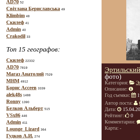
AD70
52
Світлана Бериславська
49
Klimbim
48
Скилеф
41
Admin
40
Crakodil
33
Топ 15 географов:
Скилеф
22332
AD70
Эртильский
7819
Магаз Анатолий
фото)
7529
МНМ
4912
Категория:
Э
Борис Ассеев
Описание:
3339
alek48s
Год съемки:
1
1488
Ronny
1390
Автор поста:
Белков Альберт
Дата:
15.04.2
515
VSx86
Рейтинг:
0
446
Комментарии:
Admin
411
Карта: -
Lounge_Lizard
364
Гудков А.И.
274