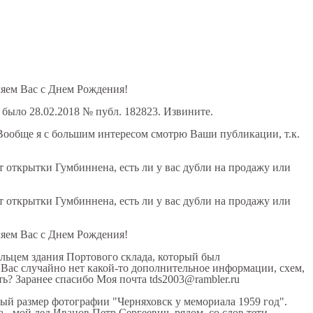
ляем Вас с Днем Рождения!
 было 28.02.2018 № публ. 182823. Извините.
 Вообще я с большим интересом смотрю Ваши публикации, т.к.
т открытки Гумбиннена, есть ли у вас дубли на продажу или
т открытки Гумбиннена, есть ли у вас дубли на продажу или
ляем Вас с Днем Рождения!
ельцем здания Портового склада, который был
 Вас случайно нет какой-то дополнительное информации, схем,
ть? Заранее спасибо Моя почта tds2003@rambler.ru
ый размер фотографии "Черняховск у мемориала 1959 год".
ва - мой дед Иванов Петр Сергеевич, рядом, со слов тети,