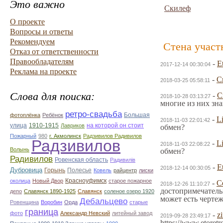
Это важно
Скилеф
О проекте
Вопросы и ответы
Рекомендуем
Стена участ
Отказ от ответственности
Правообладателям
-
E
2017-12-14 00:30:04
Реклама на проекте
-
С
2018-03-25 05:58:11
Слова для поиска:
-
С
2018-10-28 03:13:27
многие из них зн
ретро-свадьба
Большая
фотоплёнка
Ребёнок
-
L
2018-11-03 22:01:42
улица
1910-1915
на которой он стоит
Лавриков
обмен?
Пожарный
980
г. Акмолинск
Радзивилов Радивилов
Радзивилов
-
L
2018-11-03 22:08:22
Волынь
обмен?
Радивилов
Ровенская область
Радивилiв
-
E
2018-12-14 00:30:05
Дубровица
Горынь
Полесье
Ковель
райцентр
лиски
Красноуфимск
околица
Новый Двор
старое пожарное
-
С
2018-12-26 11:10:27
достопримечатель
депо
Славянск 1890-1925
Славянск
соленое озеро 1920
может есть чертеж
Дебальцево
Ровенщина
Воробин
Орда
старые
граница
фото
Александр Невский
литейный завод
-
z
2019-09-28 23:49:17
https://www.etore