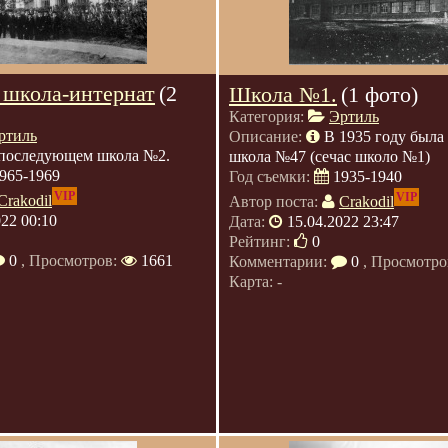
 школа-интернат
(2
Школа №1.
(1 фото)
Категория:
Эртиль
ртиль
Описание:
В 1935 году была
последующем школа №2.
школа №47 (сечас школо №1)
965-1969
Год съемки:
1935-1940
VIP
VIP
Crakodil
Автор поста:
Crakodil
022 00:10
Дата:
15.04.2022 23:47
Рейтинг:
0
0
, Просмотров:
1661
Комментарии:
0
, Просмотро
Карта: -