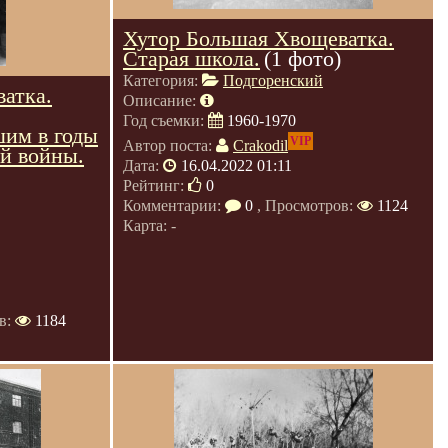
Хутор Большая Хвощеватка.
Старая школа.
(1 фото)
Категория:
Подгоренский
атка.
Описание:
Год съемки:
1960-1970
шим в годы
VIP
Автор поста:
Crakodil
й войны.
Дата:
16.04.2022 01:11
Рейтинг:
0
Комментарии:
0
, Просмотров:
1124
Карта: -
в:
1184