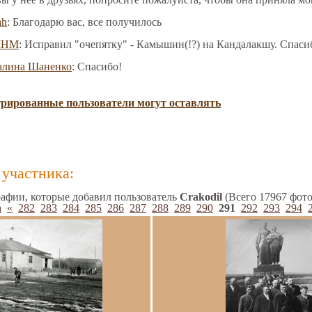
ah
: Благодарю вас, все получилось
МНМ
: Исправил "очепятку" - Камышин(!?) на Кандалакшу. Спаси
алина Шаненко
: Спасибо!
трированные пользователи могут оставлять
участника:
афии, которые добавил пользователь
Crakodil
(Всего 17967 фото
а
«
282
283
284
285
286
287
288
289
290
291
292
293
294