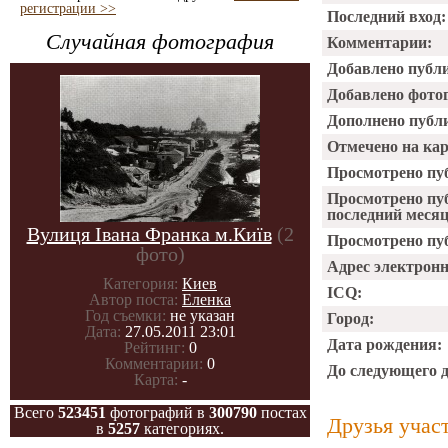
регистрации >>
Последний вход:
Случайная фотография
Комментарии:
Добавлено публ
Добавлено фото
Дополнено публ
Отмечено на ка
Просмотрено пу
Просмотрено пу
последний месяц
Вулиця Івана Франка м.Київ
(2
Просмотрено пуб
фото)
Адрес электрон
Категория:
Киев
ICQ:
Автор поста:
Еленка
Год съемки:
не указан
Город:
Дата:
27.05.2011 23:01
Дата рождения:
Рейтинг:
0
Комментарии:
0
До следующего 
Карта:
-
Всего
523451
фотографий в
300790
постах
Друзья учас
в
5257
категориях.