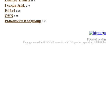
Lounge_Lizard
364
Гудков А.И.
274
Ed4x4
261
OVN
237
Рыковкин Владимир
225
Powered by
4im
Page generated in 0.195642 seconds with 31 queries, spending 0.09700