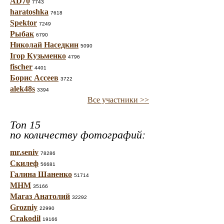
AD70
7743
haratoshka
7618
Spektor
7249
Рыбак
6790
Николай Наседкин
5090
Ігор Кузьменко
4796
fischer
4401
Борис Ассеев
3722
alek48s
3394
Все участники >>
Топ 15
по количеству фотографий:
mr.seniv
78286
Скилеф
56681
Галина Шаненко
51714
МНМ
35166
Магаз Анатолий
32292
Grozniy
22990
Crakodil
19166