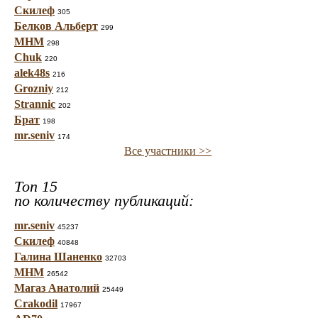
Скилеф
305
Белков Альберт
299
МНМ
298
Chuk
220
alek48s
216
Grozniy
212
Strannic
202
Брат
198
mr.seniv
174
Все участники >>
Топ 15
по количеству публикаций:
mr.seniv
45237
Скилеф
40848
Галина Шаненко
32703
МНМ
26542
Магаз Анатолий
25449
Crakodil
17967