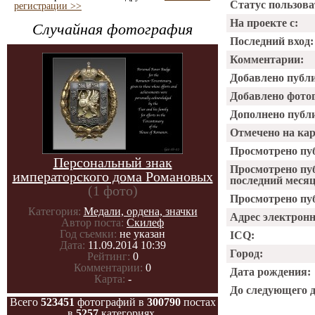
Статус пользова
регистрации >>
На проекте с:
Случайная фотография
Последний вход:
Комментарии:
Добавлено публ
Добавлено фото
Дополнено публ
Отмечено на ка
Просмотрено пу
Персональный знак
Просмотрено пу
императорского дома Романовых
последний месяц
(1 фото)
Просмотрено пуб
Категория:
Медали, ордена, значки
Адрес электрон
Автор поста:
Скилеф
Год съемки:
не указан
ICQ:
Дата:
11.09.2014 10:39
Город:
Рейтинг:
0
Комментарии:
0
Дата рождения:
Карта:
-
До следующего 
Всего
523451
фотографий в
300790
постах
в
5257
категориях.