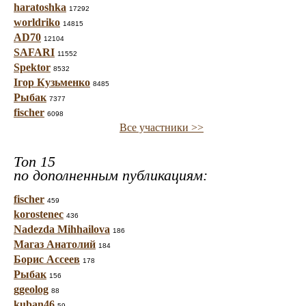
haratoshka
17292
worldriko
14815
AD70
12104
SAFARI
11552
Spektor
8532
Ігор Кузьменко
8485
Рыбак
7377
fischer
6098
Все участники >>
Топ 15
по дополненным публикациям:
fischer
459
korostenec
436
Nadezda Mihhailova
186
Магаз Анатолий
184
Борис Ассеев
178
Рыбак
156
ggeolog
88
kuban46
59