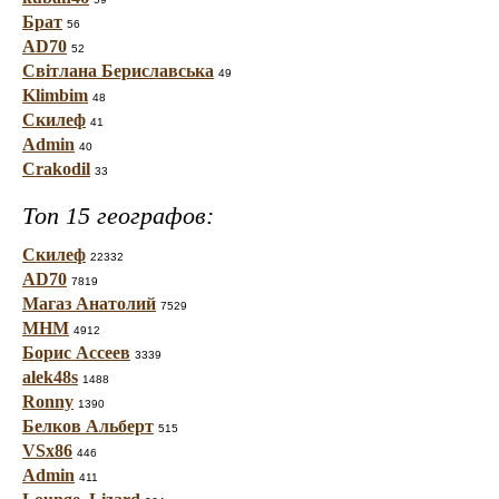
Брат
56
AD70
52
Світлана Бериславська
49
Klimbim
48
Скилеф
41
Admin
40
Crakodil
33
Топ 15 географов:
Скилеф
22332
AD70
7819
Магаз Анатолий
7529
МНМ
4912
Борис Ассеев
3339
alek48s
1488
Ronny
1390
Белков Альберт
515
VSx86
446
Admin
411