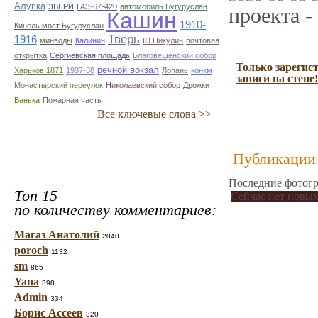
Алупка
ЗВЕРИ
ГАЗ-67-420
автомобиль Бугуруслан
проекта -
Кашин
1910-
Кинель мост Бугуруслан
Тверь
1916
минводы
Калинин
Ю.Никулин
почтовая
открытка
Сергиевская площадь
Благовещенский собор
Только зарегис
речной вокзал
Харьков 1871
1937-38
Лопань
конкм
записи на стене!
Монастырский переулок
Николаевский собор
Дрожки
Ванька
Пожарная часть
Все ключевые слова >>
Публикации 
Последние фотогр
Топ 15
Сейчас нет новых
по количеству комментариев:
Магаз Анатолий
2040
poroch
1132
sm
865
Yana
398
Admin
334
Борис Ассеев
320