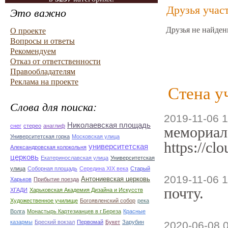
Друзья учас
Это важно
Друзья не найден
О проекте
Вопросы и ответы
Рекомендуем
Отказ от ответственности
Правообладателям
Реклама на проекте
Стена у
Слова для поиска:
2019-11-06 1
Николаевская площадь
снег
стерео
анаглиф
мемориал
Университетская горка
Московская улица
https://c
университетская
Александровская колокольня
церковь
Екатеринославская улица
Университетская
улица
Соборная площадь
Середина XIX века
Старый
2019-11-06 1
Антониевская церковь
Харьков
Прибытие поезда
почту.
ХГАДИ
Харьковская Академия Дизайна и Искусств
Художественное училище
Богоявленский собор
река
Волга
Монастырь Картезианцев в г.Береза
Красные
казармы
Бреский вокзал
Первомай
Букет
Зарубин
2020-06-08 