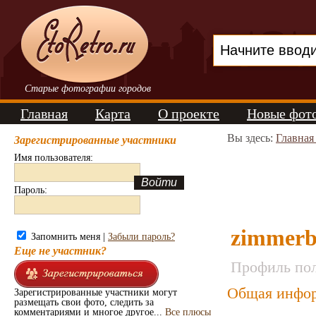
Старые фотографии городов
Главная
Карта
О проекте
Новые фот
Вы здесь:
Главная
Зарегистрированные участники
Имя пользователя:
Пароль:
zimmer
Запомнить меня |
Забыли пароль?
Еще не участник?
Профиль пол
Общая инфор
Зарегистрированные участники могут
размещать свои фото, следить за
комментариями и многое другое...
Все плюсы