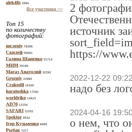
alek48s
3394
2 фотографи
Все участники >>
Отечественн
Топ 15
источник заи
по количеству
фотографий:
sort_field=
mr.seniv
78286
https://www.
Скилеф
56681
Галина Шаненко
51714
МНМ
35166
Магаз Анатолий
32292
2022-12-22 09:2
Grozniy
22990
надо без ло
Crakodil
19166
haratoshka
17292
worldriko
14815
AD70
12104
SAFARI
2024-04-16 19:5
11552
Spektor
8532
о нем, что о
Ігор Кузьменко
8485
Рыбак
7377