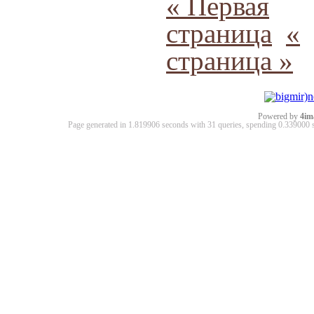
« Первая
страница
«
страница »
Powered by
4im
Page generated in 1.819906 seconds with 31 queries, spending 0.33900