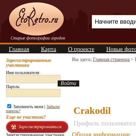
Старые фотографии городов
Главная
Карта
О проекте
Новые фот
Вы здесь:
Главная страница
> 
Зарегистрированные
участники
Имя пользователя:
Пароль:
Запомнить меня |
Забыли
Crakodil
пароль?
Еще не участник?
Профиль пользовател
Общая информация:
Зарегистрированные участники