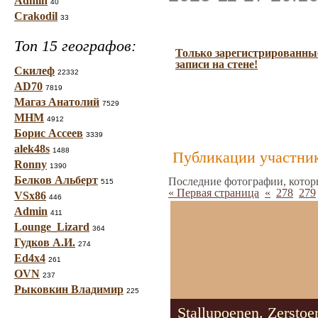
Admin
40
Crakodil
33
Топ 15 географов:
Только зарегистрированные
записи на стене!
Скилеф
22332
AD70
7819
Магаз Анатолий
7529
МНМ
4912
Борис Ассеев
3339
alek48s
1488
Публикации участник
Ronny
1390
Белков Альберт
Последние фотографии, котор
515
« Первая страница
«
278
279
VSx86
446
Admin
411
Lounge_Lizard
364
Гудков А.И.
274
Ed4x4
261
OVN
237
Рыковкин Владимир
225
Stallupoenen. Zerstoe