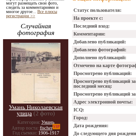
могут размещать свои фото,
следить за комментариями и
Статус пользователя:
многое другое...
Все плюсы
регистрации >>
На проекте с:
Случайная
Последний вход:
фотография
Комментарии:
Добавлено публикаций:
Добавлено фотографий:
Дополнено публикаций:
Отмечено на карте фотогра
Просмотрено публикаций:
Просмотрено публикаций за
последний месяц:
Просмотрено публикаций за 
Адрес электронной почты:
Умань Николаевская
ICQ:
улица
(2 фото)
Город:
Категория:
Умань
Дата рождения:
VIP
Автор поста:
fischer
Год съемки:
1906-1917
До следующего дня рождени