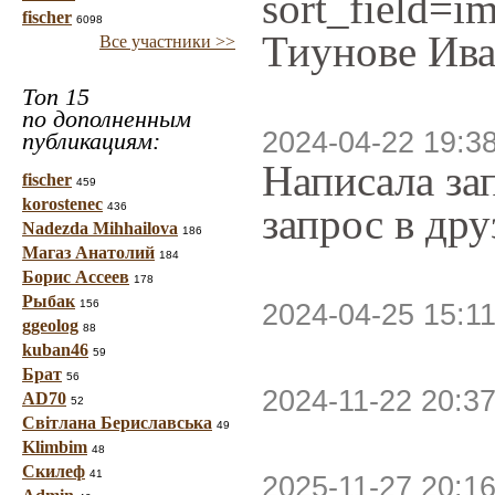
sort_field=
fischer
6098
Тиунове Ива
Все участники >>
Топ 15
по дополненным
2024-04-22 19:3
публикациям:
Написала за
fischer
459
korostenec
436
запрос в др
Nadezda Mihhailova
186
Магаз Анатолий
184
Борис Ассеев
178
Рыбак
156
2024-04-25 15:11
ggeolog
88
kuban46
59
Брат
56
2024-11-22 20:37
AD70
52
Світлана Бериславська
49
Klimbim
48
Скилеф
41
2025-11-27 20:16