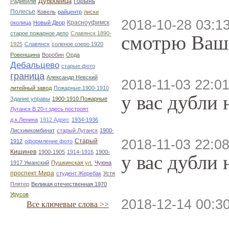
Дубровица
Горынь
Радивилiв
Полесье
Ковель
райцентр
лиски
2018-10-28 03:1
Красноуфимск
околица
Новый Двор
старое пожарное депо
Славянск 1890-
смотрю Ваши
1925
Славянск
соленое озеро 1920
Ровенщина
Воробин
Орда
Дебальцево
старые фото
граница
Александр Невский
2018-11-03 22:01
литейный завод
Пожарные.1900-1910
у вас дубли
Здание управы
1900-1910.Пожарные
Луганск В 20-г.здесь построят
д.к.Ленина
1912 Адрес
1934-1936
Лисхимкомбинат
старый Луганск
1900-
2018-11-03 22:08
Старый
1912
оформление фото
Кишинев
1900-1905
1914-1916
1900-
у вас дубли
1917 Уманский
Пушкинская ул.
Чуюна
проспект Мира
студент Жеребак
Устя
Плятер
Великая отечественная 1970
Урусов
2018-12-14 00:3
Все ключевые слова >>