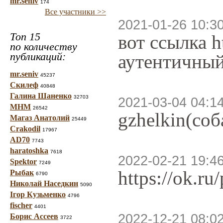
mr.seniv
174
Все участники >>
2021-01-26 10:3
Топ 15
вот ссылка h
по количеству
публикаций:
аутентичный
mr.seniv
45237
Скилеф
40848
Галина Шаненко
32703
2021-03-04 04:1
МНМ
26542
gzhelkin(соб
Магаз Анатолий
25449
Crakodil
17967
AD70
7743
haratoshka
7618
2022-02-21 19:4
Spektor
7249
https://ok.
Рыбак
6790
Николай Наседкин
5090
Ігор Кузьменко
4796
fischer
4401
2022-12-21 08:0
Борис Ассеев
3722