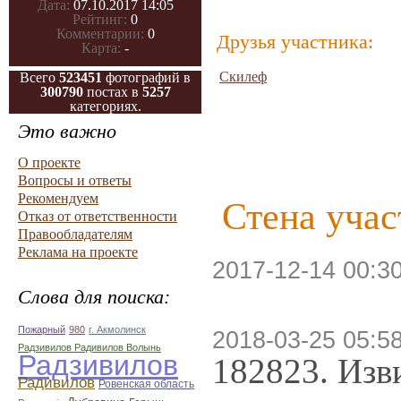
Дата:
07.10.2017 14:05
Рейтинг:
0
Комментарии:
0
Друзья участника:
Карта:
-
Скилеф
Всего
523451
фотографий в
300790
постах в
5257
категориях.
Это важно
О проекте
Вопросы и ответы
Рекомендуем
Стена учас
Отказ от ответственности
Правообладателям
Реклама на проекте
2017-12-14 00:3
Слова для поиска:
Пожарный
980
г. Акмолинск
2018-03-25 05:58
Радзивилов Радивилов Волынь
Радзивилов
182823. Изв
Радивилов
Ровенская область