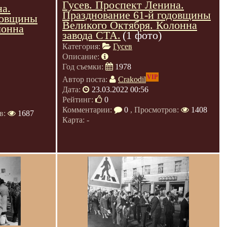
Гусев. Проспект Ленина.
на.
Празднование 61-й годовщины
довщины
Великого Октября. Колонна
лонна
завода СТА.
(1 фото)
Категория:
Гусев
Описание:
Год съемки:
1978
VIP
Автор поста:
Crakodil
Дата:
23.03.2022 00:56
Рейтинг:
0
Комментарии:
0
, Просмотров:
1408
в:
1687
Карта: -