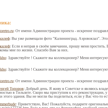
ника:
toretro.ru
: От имени Администрации проекта - искренне поздрав
килеф
: Вы уже размещали фото "Калининград. Аэровокзал". Это
килеф
: Если я неправ в своём замечании, прошу меня простить.
акомы мне по жизни. Спасибо Вам за них.
ikho
: Здравствуйте ! Скажите вы коллекционер? Меня интересую
ikho
: Здравствуйте ! Скажите вы коллекционер? Меня интересую
toretro.ru
: От имени Администрации проекта - искренне поздрав
ергей Топоров
: Добрый день. Я живу в Советске и являюсь влад
ностью в Тильзите. Скоро мы приступим к его реконструкции, у
и этого здания. Вы не могли бы поделиться, если у Вас что-то ес
immerbude
: Приветствую, Вас! Пожалуйста, подарите оригинальн
tro.ru/pic177736.htm Дело в том, что на фотографии, крайний спра