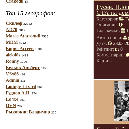
Crakodil
33
Гусев. Пло
СТА на дем
Топ 15 географов:
Категория:
Г
Скилеф
22332
Описание:
AD70
Год съемки:
1
7819
Магаз Анатолий
7529
Автор поста:
МНМ
Дата:
23.03.2
4912
Борис Ассеев
Рейтинг:
0
3339
alek48s
Комментарии:
1488
Карта: -
Ronny
1390
Белков Альберт
515
VSx86
446
Admin
411
Lounge_Lizard
364
Гудков А.И.
274
Ed4x4
261
OVN
237
Рыковкин Владимир
225