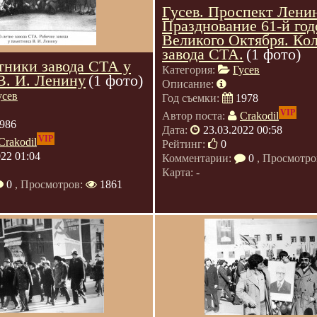
Гусев. Проспект Лени
Празднование 61-й го
Великого Октября. Ко
завода СТА.
(1 фото)
отники завода СТА у
Категория:
Гусев
В. И. Ленину
(1 фото)
Описание:
усев
Год съемки:
1978
VIP
Автор поста:
Crakodil
986
Дата:
23.03.2022 00:58
VIP
Crakodil
Рейтинг:
0
022 01:04
Комментарии:
0
, Просмотро
Карта: -
0
, Просмотров:
1861