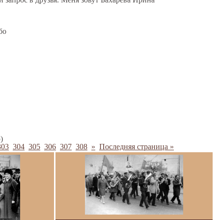
бо
)
303
304
305
306
307
308
»
Последняя страница »