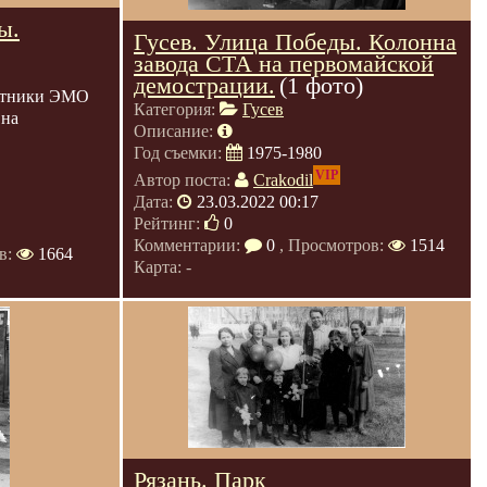
ы.
Гусев. Улица Победы. Колонна
завода СТА на первомайской
демострации.
(1 фото)
ботники ЭМО
Категория:
Гусев
 на
Описание:
Год съемки:
1975-1980
VIP
Автор поста:
Crakodil
Дата:
23.03.2022 00:17
Рейтинг:
0
Комментарии:
0
, Просмотров:
1514
в:
1664
Карта: -
Рязань. Парк