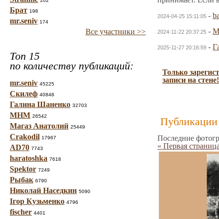
202
Брат
198
-
b
2024-04-25 15:11:05
mr.seniv
174
-
Все участники >>
2024-11-22 20:37:25
-
Г
2025-11-27 20:16:59
Топ 15
по количеству публикаций:
Только зарегис
записи на стене!
mr.seniv
45225
Скилеф
40848
Галина Шаненко
32703
МНМ
26542
Публикации 
Магаз Анатолий
25449
Crakodil
Последние фотогр
17967
« Первая страниц
AD70
7743
haratoshka
7618
Spektor
7249
Рыбак
6790
Николай Наседкин
5090
Ігор Кузьменко
4796
fischer
4401