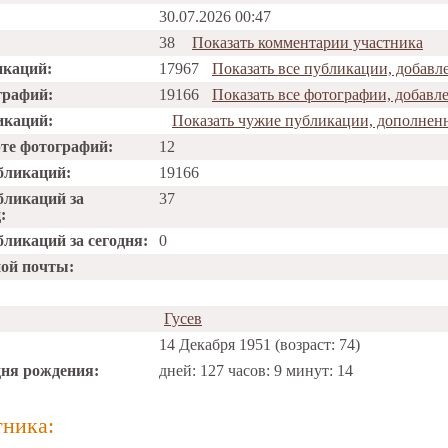
30.07.2026 00:47
38
Показать комментарии участника
икаций:
17967
Показать все публикации, добавл
графий:
19166
Показать все фотографии, добавл
икаций:
Показать чужие публикации, дополненн
рте фотографий:
12
бликаций:
19166
бликаций за
37
:
ликаций за сегодня:
0
ной почты:
Гусев
14 Декабря 1951 (возраст: 74)
дня рождения:
дней: 127 часов: 9 минут: 14
тника: