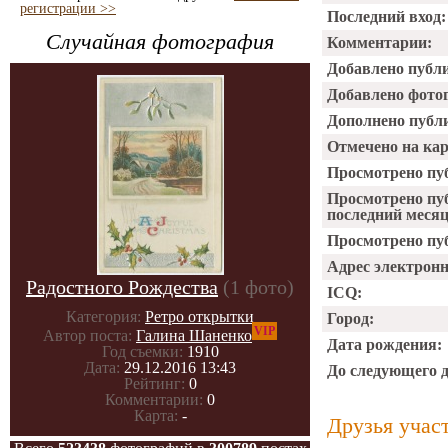
регистрации >>
Последний вход:
Случайная фотография
Комментарии:
Добавлено публ
Добавлено фото
Дополнено публ
Отмечено на ка
Просмотрено пу
Просмотрено пу
последний месяц
Просмотрено пуб
Адрес электрон
Радостного Рождества
(1 фото)
ICQ:
Категория:
Ретро открытки
Город:
VIP
Автор поста:
Галина Шаненко
Дата рождения:
Год съемки:
1910
Дата:
29.12.2016 13:43
До следующего 
Рейтинг:
0
Комментарии:
0
Карта:
-
Друзья учас