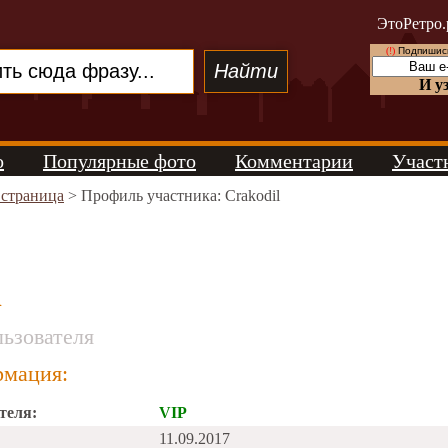
ЭтоРетро.
(!)
Подпишись
И у
о
Популярные фото
Комментарии
Участ
 страница
> Профиль участника: Crakodil
l
ьзователя
мация:
теля:
VIP
11.09.2017