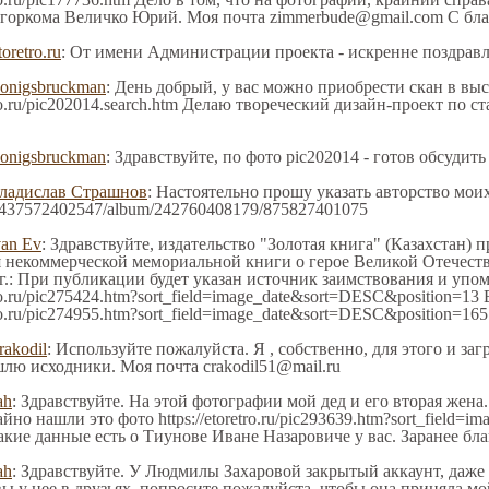
 горкома Величко Юрий. Моя почта zimmerbude@gmail.com С бл
toretro.ru
: От имени Администрации проекта - искренне поздрав
onigsbruckman
: День добрый, у вас можно приобрести скан в выс
tro.ru/pic202014.search.htm Делаю твореческий дизайн-проект по
onigsbruckman
: Здравствуйте, по фото pic202014 - готов обсудить
ладислав Страшнов
: Настоятельно прошу указать авторство мои
file/437572402547/album/242760408179/875827401075
van Ev
: Здравствуйте, издательство "Золотая книга" (Казахстан)
я некоммерческой мемориальной книги о герое Великой Отечест
г.: При публикации будет указан источник заимствования и упо
tro.ru/pic275424.htm?sort_field=image_date&sort=DESC&position=1
ro.ru/pic274955.htm?sort_field=image_date&sort=DESC&position=165
rakodil
: Используйте пожалуйста. Я , собственно, для этого и за
шлю исходники. Моя почта crakodil51@mail.ru
ah
: Здравствуйте. На этой фотографии мой дед и его вторая жена
но нашли это фото https://etoretro.ru/pic293639.htm?sort_field=
акие данные есть о Тиунове Иване Назаровиче у вас. Заранее б
ah
: Здравствуйте. У Людмилы Захаровой закрытый аккаунт, даже 
ы у нее в друзьях, попросите пожалуйста, чтобы она приняла мо