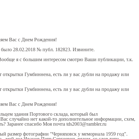
ляем Вас с Днем Рождения!
 было 28.02.2018 № публ. 182823. Извините.
 Вообще я с большим интересом смотрю Ваши публикации, т.к.
т открытки Гумбиннена, есть ли у вас дубли на продажу или
т открытки Гумбиннена, есть ли у вас дубли на продажу или
ляем Вас с Днем Рождения!
ельцем здания Портового склада, который был
 Вас случайно нет какой-то дополнительное информации, схем,
ть? Заранее спасибо Моя почта tds2003@rambler.ru
ый размер фотографии "Черняховск у мемориала 1959 год".
ва - мой дед Иванов Петр Сергеевич, рядом, со слов тети,