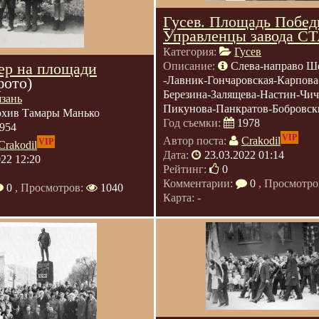
Гусев. Площадь Побед
Управленцы завода СТ
Категория:
Гусев
вер на площади
Описание:
Слева-направо Ш
фото)
-Лавник-Гончаровская-Карпова
Березина-Залящева-Настин-Чич
язань
Пикунова-Панкратов-Бобровск
хив Тамары Манько
Год съемки:
1978
954
VIP
Автор поста:
Crakodil
VIP
Crakodil
Дата:
23.03.2022 01:14
022 12:20
Рейтинг:
0
Комментарии:
0
, Просмотро
0
, Просмотров:
1040
Карта: -