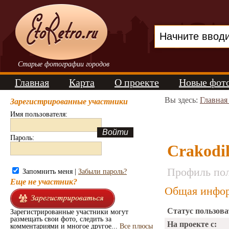
Старые фотографии городов
Главная
Карта
О проекте
Новые фот
Вы здесь:
Главная
Зарегистрированные участники
Имя пользователя:
Пароль:
Crakodi
Профиль пол
Запомнить меня |
Забыли пароль?
Еще не участник?
Общая инфор
Статус пользова
Зарегистрированные участники могут
размещать свои фото, следить за
На проекте с:
комментариями и многое другое...
Все плюсы