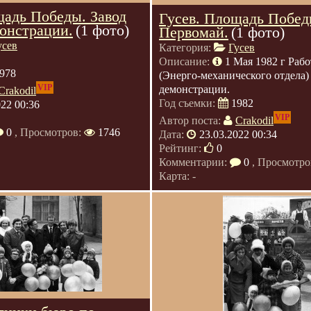
щадь Победы. Завод
Гусев. Площадь Побед
онстрации.
(1 фото)
Первомай.
(1 фото)
усев
Категория:
Гусев
Описание:
1 Мая 1982 г Ра
978
(Энерго-механического отдела)
VIP
демонстрации.
Crakodil
Год съемки:
1982
022 00:36
VIP
Автор поста:
Crakodil
0
, Просмотров:
1746
Дата:
23.03.2022 00:34
Рейтинг:
0
Комментарии:
0
, Просмотро
Карта: -