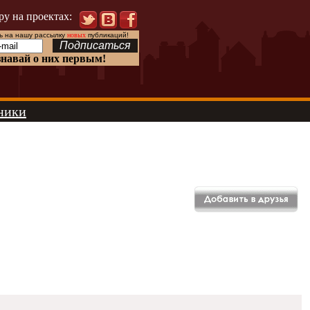
ру на проектах:
 на нашу рассылку
новых
публикаций!
знавай о них первым!
ники