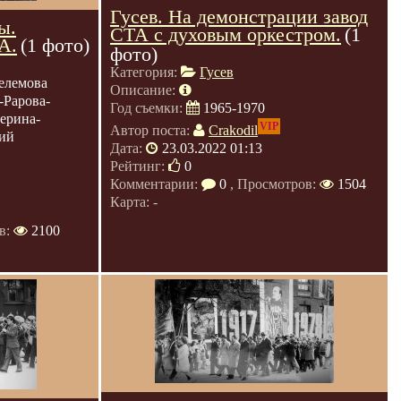
Гусев. На демонстрации завод
ы.
СТА с духовым оркестром.
(1
А.
(1 фото)
фото)
Категория:
Гусев
елемова
Описание:
-Рарова-
Год съемки:
1965-1970
ерина-
VIP
Автор поста:
Crakodil
ий
Дата:
23.03.2022 01:13
Рейтинг:
0
Комментарии:
0
, Просмотров:
1504
Карта: -
в:
2100