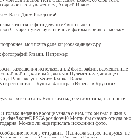
агодарностью и уважением, Андрей Иванов.
ляем Вас с Днем Рождения!
оком качестве с фото девушки? вот ссылка
 старой Самаре, нужен аутентичный фотоматериал в высоком
 подробнее. моя почта gzhelkin(собака)яндекс.ру
х фотографий Рязани. Например:
 просит разрешения использовать 2 фотографии, размещенные
венной войны, который учился в Пулеметном училище г.
мянут Ваш аккаунт. Фото: Кушка. Вокзал
3 В окрестностях г. Кушка. Фотограф Вячеслав Крутских
гружаю фото на сайт. Если вам надо без логотипа, напишите
. Я только недавно вообще узнала о нем, что он был и жил в
image_date&sort=DESC&position=40 Могли бы сказать откуда оно
лагодарна. Можно ли еще прислать исходники фото.
сообщение не могу отправить. Написала запрос на друзья, не
й запрос в друзья. Меня зовут Бахарева Ирина