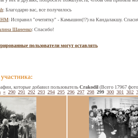
ah
: Благодарю вас, все получилось
МНМ
: Исправил "очепятку" - Камышин(!?) на Кандалакшу. Спаси
алина Шаненко
: Спасибо!
трированные пользователи могут оставлять
участника:
афии, которые добавил пользователь
Crakodil
(Всего 17967 фото
а
«
290
291
292
293
294
295
296
297
298
299
300
301
302