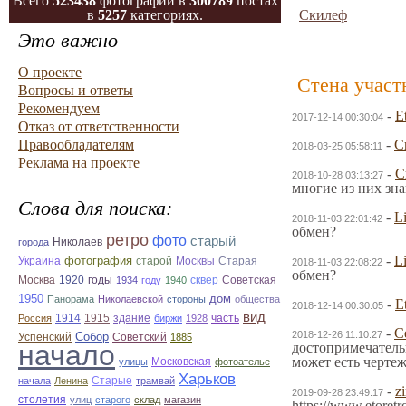
Всего
523438
фотографий в
300789
постах
в
5257
категориях.
Скилеф
Это важно
О проекте
Стена участ
Вопросы и ответы
Рекомендуем
-
E
2017-12-14 00:30:04
Отказ от ответственности
Правообладателям
-
С
2018-03-25 05:58:11
Реклама на проекте
-
С
2018-10-28 03:13:27
многие из них зн
Слова для поиска:
-
L
2018-11-03 22:01:42
обмен?
ретро
фото
старый
Николаев
города
-
L
фотография
Украина
Старая
старой
Москвы
2018-11-03 22:08:22
обмен?
Москва
1920
годы
сквер
1934
году
1940
Советская
1950
дом
Панорама
Николаевской
стороны
общества
-
E
2018-12-14 00:30:05
вид
1914
1915
здание
Россия
биржи
1928
часть
-
С
2018-12-26 11:10:27
Собор
Успенский
Советский
1885
начало
достопримечатель
может есть чертеж
улицы
Московская
фотоателье
Харьков
Старые
начала
Ленина
трамвай
-
z
2019-09-28 23:49:17
столетия
улиц
старого
склад
магазин
https://www.etore