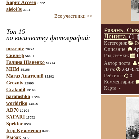
Борис Ассеев
3722
alek48s
3394
Все участники >>
Рязань. Ск
Топ 15
Ленина.
(1 
по количеству фотографий:
Категория:
Р
mr.seniv
Описание:
Ар
78274
Скилеф
Год съемки:
1
56681
Галина Шаненко
Автор поста:
51714
МНМ
Дата:
23.03.2
35166
Рейтинг:
0
Магаз Анатолий
32292
Комментарии:
Grozniy
22990
Карта: -
Crakodil
19166
haratoshka
17292
worldriko
14815
AD70
12104
SAFARI
11552
Spektor
8532
Ігор Кузьменко
8485
Рыбак
7377