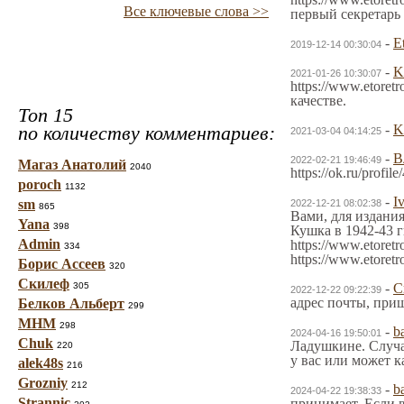
Все ключевые слова >>
первый секретарь
-
E
2019-12-14 00:30:04
-
K
2021-01-26 10:30:07
https://www.etore
качестве.
Топ 15
по количеству комментариев:
-
K
2021-03-04 04:14:25
-
В
2022-02-21 19:46:49
Магаз Анатолий
2040
https://ok.ru/pro
poroch
1132
-
I
sm
2022-12-21 08:02:38
865
Вами, для издани
Yana
398
Кушка в 1942-43 г
Admin
https://www.etore
334
https://www.etoret
Борис Ассеев
320
Скилеф
305
-
C
2022-12-22 09:22:39
адрес почты, при
Белков Альберт
299
МНМ
298
-
b
2024-04-16 19:50:01
Chuk
Ладушкине. Случай
220
у вас или может к
alek48s
216
Grozniy
212
-
b
2024-04-22 19:38:33
Strannic
принимает. Если в