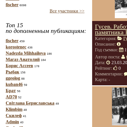
fischer
6098
Все участники >>
Топ 15
Гусев. Раб
по дополненным публикациям:
памятника 
Категория:
Г
fischer
459
Описание:
korostenec
436
Год съемки:
1
Nadezda Mihhailova
186
Автор поста:
Магаз Анатолий
184
Дата:
23.03.2
Борис Ассеев
178
Рейтинг:
0
Рыбак
156
Комментарии:
ggeolog
88
Карта: -
kuban46
59
Брат
56
AD70
52
Світлана Бериславська
49
Klimbim
48
Скилеф
41
Admin
40