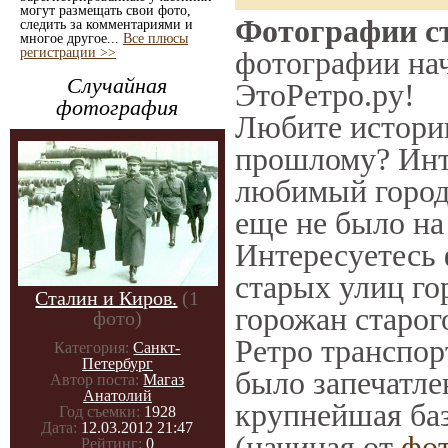
могут размещать свои фото,
Фотографии ст
следить за комментариями и
многое другое...
Все плюсы
регистрации >>
фотографии нач
Случайная
ЭтоРетро.ру!
фотография
Любите историю
прошлому? Инт
любимый город 
еще не было на
Интересуетесь
старых улиц го
Сталин и Киров.
(1
горожан старог
фото)
Ретро транспорт
Категория:
Санкт-
Петербург
было запечатле
Автор поста:
Магаз
Анатолий
крупнейшая баз
Год съемки:
1928
Дата:
12.03.2012 21:47
(начиная от
фо
Рейтинг:
0