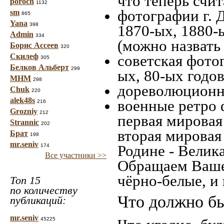
что теперь счит
poroch
1132
фотографии г. 
sm
865
Yana
398
1870-ых, 1880-ы
Admin
334
(можно назвать
Борис Ассеев
320
Скилеф
советская фотог
305
Белков Альберт
299
ых, 80-ых годов
МНМ
298
дореволюционна
Chuk
220
alek48s
военные ретро 
216
Grozniy
212
первая мировая 
Strannic
202
вторая мировая
Брат
198
mr.seniv
Родине - Велик
174
Все участники >>
Обращаем Ваше
чёрно-белые, и
Топ 15
по количеству
Что должно бы
публикаций:
mr.seniv
45225