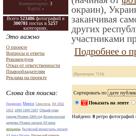
Комментарии:
3
окраин), Украи
Карта:
-
заканчивая само
Всего
523406
фотографий в
300781
постах в
5257
других республ
категориях.
Это важно
участниками пр
О проекте
Подробнее о п
Вопросы и ответы
Рекомендуем
Отказ от ответственности
Правообладателям
(Просмотров: 7134)
Реклама на проекте
Слова для поиска:
Сортировать по
Показать на ленте
Минск
Людиново
Свислочь
XX 1911
1912
1899 1900 1907
Общий план
Найдено:
0
ретро фотографий
города Рязани 1904 год
Вознесенская
церковь Рязань начало ХХ века
женщины
Льговский монастырь начало
ХХ века Рязань
Рязанский кремль