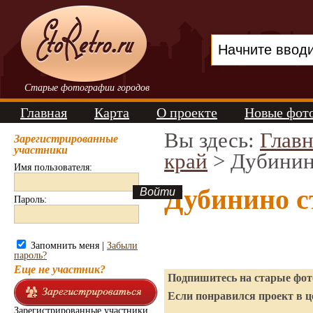
Старые фотографии городов
Главная
Карта
О проекте
Новые фот
Вы здесь:
Главн
Зарегистрированные
участники
край
> Дубини
Имя пользователя:
Дубинино с
Пароль:
Запомнить меня |
Забыли
пароль?
Еще не участник?
Подпишитесь на старые фото
Если понравился проект в ц
Зарегистрированные участники