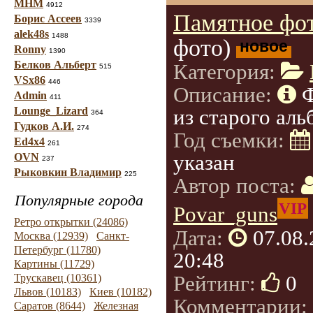
МНМ
4912
Памятное фот
Борис Ассеев
3339
alek48s
1488
фото)
новое
Ronny
1390
Белков Альберт
Категория:
515
VSx86
446
Описание:
Admin
411
Lounge_Lizard
из старого аль
364
Гудков А.И.
274
Год съемки:
Ed4x4
261
указан
OVN
237
Рыковкин Владимир
225
Автор поста:
Популярные города
VIP
Povar_guns
Ретро открытки (24086)
Дата:
07.08
Москва (12939)
Санкт-
Петербург (11780)
20:48
Картины (11729)
Рейтинг:
0
Трускавец (10361)
Львов (10183)
Киев (10182)
Комментарии:
Саратов (8644)
Железная