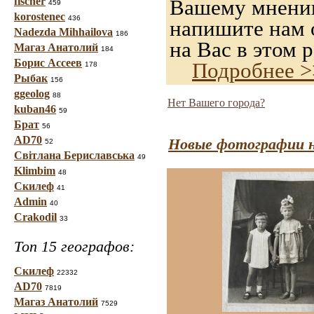
fischer
Вашему мнению,
459
korostenec
436
напишите нам о
Nadezda Mihhailova
186
на Вас в этом р
Магаз Анатолий
184
Борис Ассеев
Подробнее >
178
Рыбак
156
ggeolog
88
Нет Вашего города?
kuban46
59
Брат
56
AD70
Новые фотографии н
52
Світлана Бериславська
49
Klimbim
48
Скилеф
41
Admin
40
Crakodil
33
Топ 15 географов:
Скилеф
22332
AD70
7819
Магаз Анатолий
7529