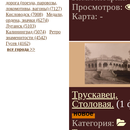
дорога (поезда, паровозы,
Просмотров:
локомотивы, вагоны) (7127)
Карта: -
Кисловодск (7008)
Медали,
ордена, значки (6274)
Луганск (5103)
Калининград (5074)
Ретро
знаменитости (4542)
Гусев (4162)
все города >>
Трускавец.
Столовая.
(1 
новое
Категория: