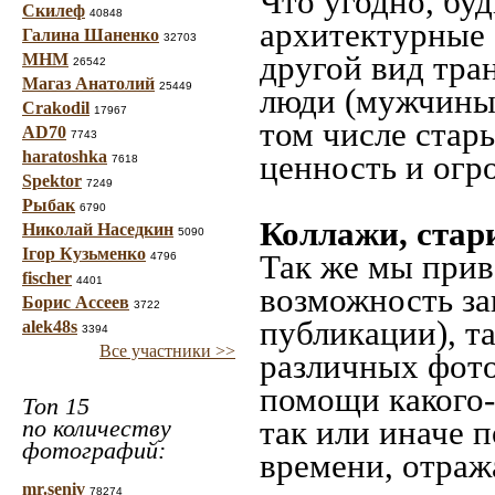
Что угодно, буд
Скилеф
40848
архитектурные 
Галина Шаненко
32703
другой вид тра
МНМ
26542
Магаз Анатолий
25449
люди (мужчины,
Crakodil
17967
том числе стар
AD70
7743
haratoshka
ценность и огр
7618
Spektor
7249
Рыбак
6790
Коллажи, стар
Николай Наседкин
5090
Ігор Кузьменко
Так же мы прив
4796
fischer
4401
возможность за
Борис Ассеев
3722
публикации), т
alek48s
3394
Все участники >>
различных фото
помощи какого-л
Топ 15
так или иначе 
по количеству
фотографий:
времени, отраж
mr.seniv
78274