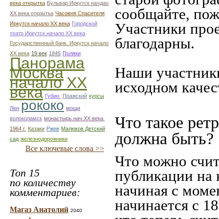
века открытка
Бульвар Иркутск начдао
сообщайте, пож
ХХ века открытка
Часовня Спасителя
Участники прое
Иркутск начало ХХ века
Городской
театр Иркутск начало ХХ века
благодарны.
Государственный банк. Иркутск начало
ХХ века
19 век
1845
Поляки
Панорама
Москва
Наши участники
начало ХХ
исходном качес
века
Губин.
Пражский
курсы
рококо
Лен
мощи
Что такое рет
волоколамск
монастырь.нач.ХХ века.
1964 г.
Казаки
Ржев
Малюков Детский
должна быть?
сад
железнодорожники
Все ключевые слова >>
Что можно счит
Топ 15
публикации на 
по количеству
начиная c моме
комментариев:
начинается с 18
Магаз Анатолий
2040