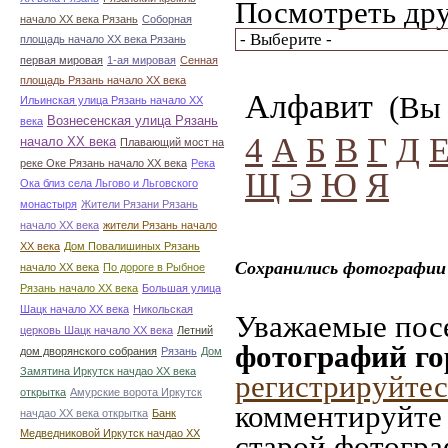
Посмотреть дру
начало ХХ века Рязань
Соборная
площадь начало ХХ века Рязань
первая мировая
1-ая мировая
Сенная
площадь Рязань начало ХХ века
Алфавит
(Вы 
Ильинская улица Рязань начало ХХ
Вознесенская улица Рязань
века
4
А
Б
В
Г
Д
начало ХХ века
Плавающий мост на
реке Оке Рязань начало ХХ века
Река
Щ
Э
Ю
Я
Ока близ села Льгово и Льговского
монастыря
Жители Рязани Рязань
начало ХХ века
жители Рязань начало
ХХ века
Дом Повалишиных Рязань
Сохранились фотографии 
начало ХХ века
По дороге в Рыбное
Рязань начало ХХ века
Большая улица
Шацк начало ХХ века
Никольская
Уважаемые посе
церковь Шацк начало ХХ века
Летний
фотографий го
дом дворянского собрания
Рязань
Дом
Замятина Иркутск начдао ХХ века
регистрируйтес
открытка
Амурские ворота Иркутск
комментируйте 
начдао ХХ века открытка
Банк
Медведниковой Иркутск начдао ХХ
старой фотограф