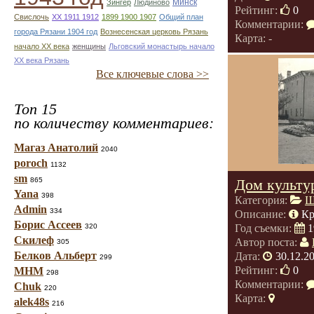
Минск
Зингер
Людиново
Рейтинг:
0
Свислочь
XX 1911 1912
1899 1900 1907
Общий план
Комментарии:
города Рязани 1904 год
Вознесенская церковь Рязань
Карта: -
начало ХХ века
женщины
Льговский монастырь начало
ХХ века Рязань
Все ключевые слова >>
Топ 15
по количеству комментариев:
Магаз Анатолий
2040
poroch
1132
sm
865
Дом культу
Yana
398
Категория:
Ш
Admin
334
Описание:
Кр
Борис Ассеев
320
Год съемки:
1
Скилеф
Автор поста:
305
Белков Альберт
Дата:
30.12.2
299
Рейтинг:
0
МНМ
298
Комментарии:
Chuk
220
Карта:
alek48s
216