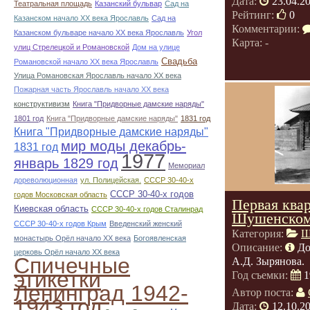
Дата:
23.04.2
Театральная площадь
Казанский бульвар
Сад на
Рейтинг:
0
Казанском начало ХХ века Ярославль
Сад на
Комментарии:
Казанском бульваре начало ХХ века Ярославль
Угол
Карта: -
улиц Стрелецкой и Романовской
Дом на улице
Свадьба
Романовской начало ХХ века Ярославль
Улица Романовская Ярославль начало ХХ века
Пожарная часть Ярославль начало ХХ века
конструктивизм
Книга "Придворные дамские наряды"
1801 год
Книга "Придворные дамские наряды"
1831 год
Книга "Придворные дамские наряды"
мир моды декабрь-
1831 год
1977
январь 1829 год
Мемориал
дореволюционная
ул. Полицейская.
СССР 30-40-х
СССР 30-40-х годов
годов Московская область
Первая ква
Киевская область
СССР 30-40-х годов Сталинрад
Шушенском
СССР 30-40-х годов Крым
Введенский женский
Категория:
Ш
монастырь Орёл начало ХХ века
Богоявленская
Описание:
До
церковь Орёл начало ХХ века
Спичечные
А.Д. Зырянова.
этикетки
Год съемки:
1
Ленинград 1942-
Автор поста:
1943 год
Дата:
12.10.2