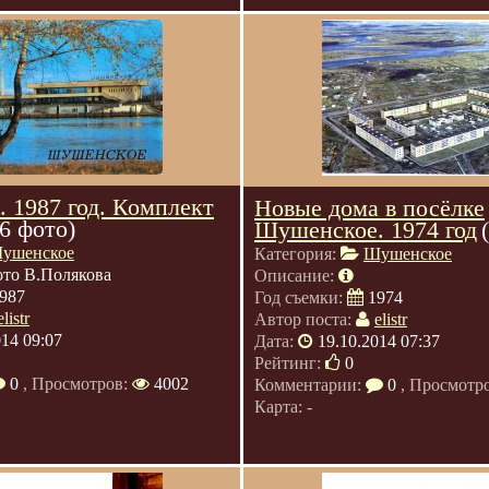
 1987 год. Комплект
Новые дома в посёлке
16 фото)
Шушенское. 1974 год
ушенское
Категория:
Шушенское
то В.Полякова
Описание:
987
Год съемки:
1974
elistr
Автор поста:
elistr
014 09:07
Дата:
19.10.2014 07:37
Рейтинг:
0
0
, Просмотров:
4002
Комментарии:
0
, Просмотр
Карта: -