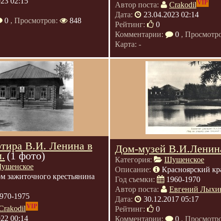
023 02:15
VIP
Автор поста:
Crakodil
Дата:
23.04.2023 02:14
0
, Просмотров:
848
Рейтинг:
0
Комментарии:
0
, Просмотр
Карта: -
ртира В.И. Ленина в
Дом-музей В.И.Ленин
.
(1 фото)
Категория:
Шушенское
ушенское
Описание:
Красноярский кр
м зажиточного крестьянина
Год съемки:
1960-1970
Автор поста:
Евгений Лыхи
970-1975
Дата:
30.12.2017 05:17
VIP
Crakodil
Рейтинг:
0
022 00:14
Комментарии:
0
, Просмотр