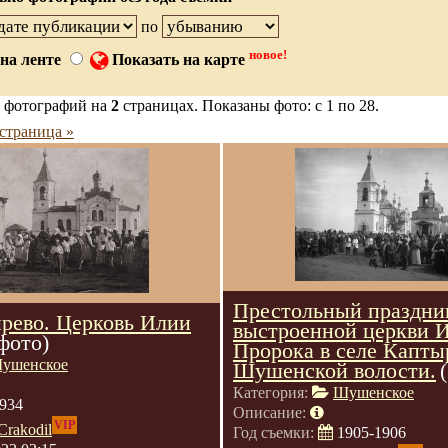
по
новое!
на ленте
Показать на карте
 фотографий на
2
страницах. Показаны фото: с 1 по 28.
страница »
Престольный праздник
рево. Церковь Илии
выстроенной церкви 
 фото)
Пророка в селе Капты
ушенское
Шушенской волости.
Категория:
Шушенское
934
Описание:
VIP
Crakodil
Год съемки:
1905-1906