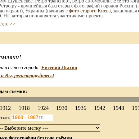
ому Шушенское. Ретро транспорт, ретро автомобили. Все это когд
етро.ру - крупнейшая база старых фотографий городов России (
до окраин), Украины (начиная с
фото старого Киева
, заканчивая
СНГ, которая пополняется участниками проекта.
екте >>
емляки!
а из этого города:
Евгений Лыхин
и Вы, регистрируйтесь!
дам съёмки:
1912
1918
1924
1930
1936
1942
1948
19
азон:
ько фотографии без года съёмки