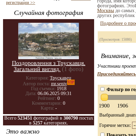
города, имя котор
регистрации >>
фотографиях. ЭтоР
Москвы
до самых 
Случайная фотография
других республик 
Подробнее о про
(Просмотров: 15086)
Внимание, з
Поздоровлення з Трускавця.
Участники проект
Загальний вигляд.
(1 фото)
Присоединяйтесь 
Категория:
Трускавец
VIP
Автор поста:
mr.seniv
Год съемки:
1918
Фильтр по го
Дата:
06.06.2025 09:31
Рейтинг:
0
Комментарии:
0
1900
1906
Карта:
-
Выбранный диап
Всего
523451
фотографий в
300790
постах
в
5257
категориях.
Горячие метки:
Это важно
Показать тол