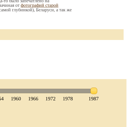
а-то было запечатлено на
начиная от
фотографий старой
 самой глубинкой), Беларуси, а так же
54
1960
1966
1972
1978
1987