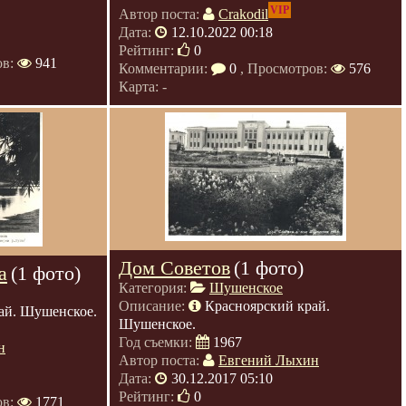
VIP
Автор поста:
Crakodil
Дата:
12.10.2022 00:18
Рейтинг:
0
ов:
941
Комментарии:
0
, Просмотров:
576
Карта: -
Дом Советов
(1 фото)
а
(1 фото)
Категория:
Шушенское
Описание:
Красноярский край.
ай. Шушенское.
Шушенское.
Год съемки:
1967
н
Автор поста:
Евгений Лыхин
Дата:
30.12.2017 05:10
Рейтинг:
0
ов:
1771