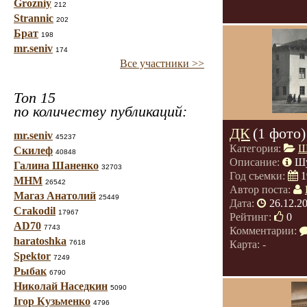
Grozniy
212
Strannic
202
Брат
198
mr.seniv
174
Все участники >>
Топ 15
по количеству публикаций:
ДК
(1 фото)
mr.seniv
45237
Категория:
Ш
Скилеф
40848
Описание:
Ш
Галина Шаненко
32703
Год съемки:
1
МНМ
26542
Автор поста:
Магаз Анатолий
25449
Дата:
26.12.2
Crakodil
17967
Рейтинг:
0
AD70
7743
Комментарии:
haratoshka
7618
Карта: -
Spektor
7249
Рыбак
6790
Николай Наседкин
5090
Ігор Кузьменко
4796