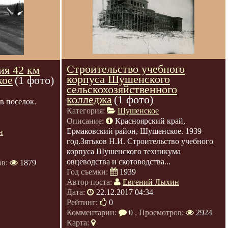
Строительство учебного
ия 42 км
корпуса Шушенского
кое
(1 фото)
сельскохозяйственного
колледжа
(1 фото)
 в поселок.
Категория:
Шушенское
Описание:
Красноярский край,
Ермаковский район, Шушенское. 1939
н
год.Зятьков Н.И. Строительство учебного
корпуса Шушенского техникума
овцеводства и скотоводства...
ов:
1879
Год съемки:
1939
Автор поста:
Евгений Лыхин
Дата:
22.12.2017 04:34
Рейтинг:
0
Комментарии:
0
, Просмотров:
2924
Карта: