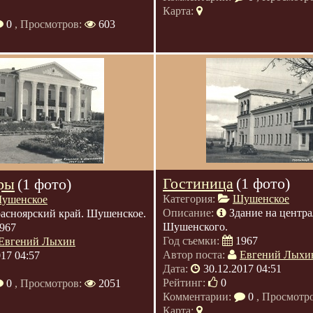
Карта:
0
, Просмотров:
603
Гостиница
(1 фото)
ры
(1 фото)
Категория:
Шушенское
ушенское
Описание:
Здание на центр
асноярский край. Шушенское.
Шушенского.
967
Год съемки:
1967
Евгений Лыхин
Автор поста:
Евгений Лыхи
017 04:57
Дата:
30.12.2017 04:51
Рейтинг:
0
0
, Просмотров:
2051
Комментарии:
0
, Просмотр
Карта: