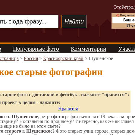
ЭтоРетро.
(!)
Подпишись
И у
о
Популярные фото
Комментарии
Участ
 страница
>
Россия
>
Красноярский край
> Шушенское
ое старые фотографии
старые фото с доставкой в фейсбук - нажмите "нравится":
 проект в целом - нажмите:
Нравится
ого г. Шушенское
, ретро фотографии начиная с 19 века - на про
старину? Ностальгия по прошлому? Интересно, как же выгляде
же еще не было на этом свете?
о старого г. Шушенское
? Фото старых улиц города, старых дом