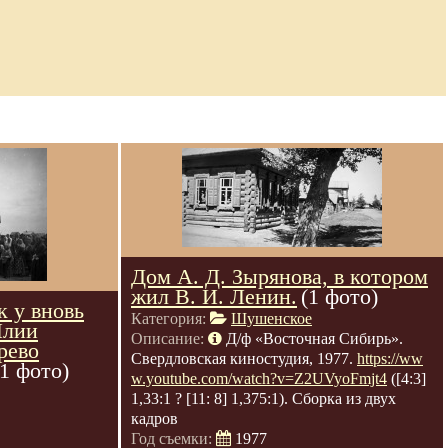
Дом А. Д. Зырянова, в котором
жил В. И. Ленин.
(1 фото)
 у вновь
Категория:
Шушенское
Илии
Описание:
Д/ф «Восточная Сибирь».
рево
Свердловская киностудия, 1977.
https://ww
(1 фото)
w.youtube.com/watch?v=Z2UVyoFmjt4
([4:3]
1,33:1 ? [11: 8] 1,375:1). Сборка из двух
кадров
Год съемки:
1977