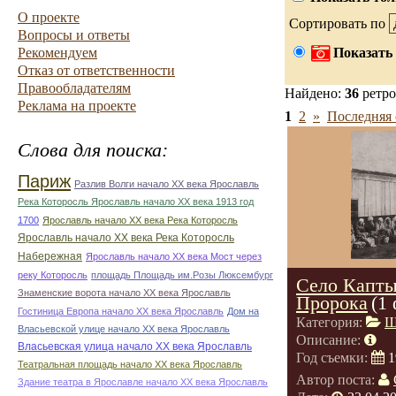
О проекте
Сортировать по
Вопросы и ответы
Рекомендуем
Показать 
Отказ от ответственности
Правообладателям
Найдено:
36
ретро
Реклама на проекте
1
2
»
Последняя 
Слова для поиска:
Париж
Разлив Волги начало ХХ века Ярославль
Река Которосль Ярославль начало ХХ века 1913 год
1700
Ярославль начало ХХ века Река Которосль
Ярославль начало ХХ века Река Которосль
Набережная
Ярославль начало ХХ века Мост через
реку Которосль
площадь Площадь им.Розы Люксембург
Село Капты
Знаменские ворота начало ХХ века Ярославль
Пророка
(1
Гостиница Европа начало ХХ века Ярославль
Дом на
Категория:
Ш
Власьевской улице начало ХХ века Ярославль
Описание:
Власьевская улица начало ХХ века Ярославль
Год съемки:
1
Театральная площадь начало ХХ века Ярославль
Автор поста:
Здание театра в Ярославле начало ХХ века Ярославль