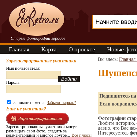
Старые фотографии городов
Главная
Карта
О проекте
Новые фот
Вы здесь:
Главная
Зарегистрированные участники
Имя пользователя:
Шушенск
Пароль:
Подпишитесь на 
Запомнить меня |
Забыли пароль?
Если понравился
Еще не участник?
Фотографии стар
Любите историю, 
Зарегистрированные участники могут
давно, что Вас да
размещать свои фото, следить за
Интересуетесь
фот
комментариями и многое другое...
Все плюсы