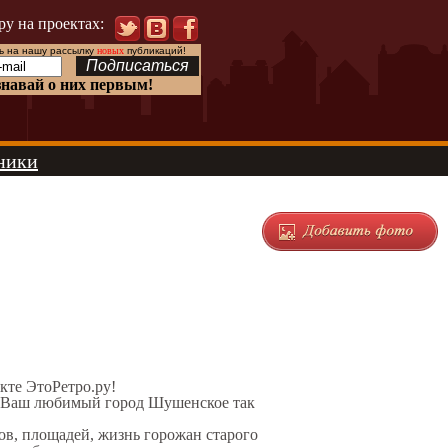
ру на проектах:
 на нашу рассылку
новых
публикаций!
знавай о них первым!
ники
екте ЭтоРетро.ру!
л Ваш любимый город Шушенское так
ов, площадей, жизнь горожан старого