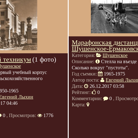
Марафонская дистанц
Шушенское-Ермаковс
Категория:
Шушенское
 техникум
(1 фото)
Описание:
Стелла на въезде
ушенское
Сколько вокруг "пустоты".
рвый учебный корпус
Год съемки:
1965-1975
ьскохозяйственного
Автор поста:
Евгений Лыхи
Дата:
26.12.2017 03:58
950-1965
Рейтинг:
0
Евгений Лыхин
Комментарии:
0
, Просмотр
017 04:46
Карта:
0
, Просмотров:
1776