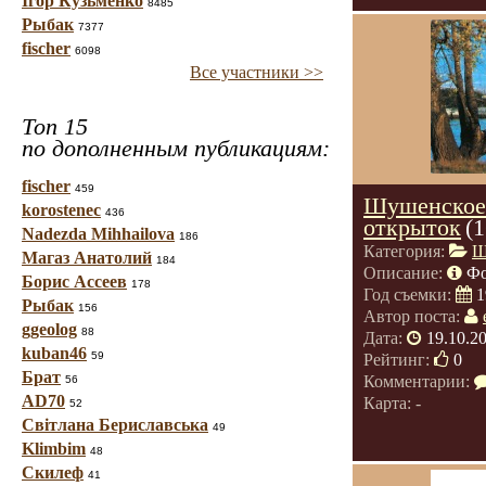
Ігор Кузьменко
8485
Рыбак
7377
fischer
6098
Все участники >>
Топ 15
по дополненным публикациям:
fischer
459
Шушенское.
korostenec
436
открыток
(
Nadezda Mihhailova
186
Категория:
Ш
Магаз Анатолий
184
Описание:
Фо
Борис Ассеев
178
Год съемки:
1
Рыбак
156
Автор поста:
ggeolog
88
Дата:
19.10.2
kuban46
59
Рейтинг:
0
Брат
Комментарии:
56
AD70
Карта: -
52
Світлана Бериславська
49
Klimbim
48
Скилеф
41