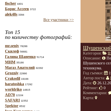
fischer
4401
Борис Ассеев
3722
alek48s
3394
Все участники >>
Топ 15
по количеству фотографий:
mr.seniv
Шушенский
78286
Скилеф
56681
Категория:
Ш
Галина Шаненко
51714
Описание:
Пе
МНМ
Шушенского сел
35166
Магаз Анатолий
техникума.
32292
Grozniy
Год съемки:
1
22990
Автор поста:
Crakodil
19166
Дата:
26.12.2
haratoshka
17292
Рейтинг:
0
worldriko
14815
Комментарии:
AD70
12104
Карта:
SAFARI
11552
Spektor
8532