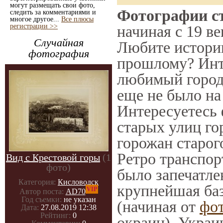
могут размещать свои фото,
Фотографии ст
следить за комментариями и
многое другое...
Все плюсы
регистрации >>
начиная с 19 ве
Случайная
Любите историю
фотография
прошлому? Инт
любимый город 
еще не было на
Интересуетесь
старых улиц го
горожан старог
Ретро транспорт
Вид с Крестовой горы
(1
фото)
было запечатле
Категория:
Кисловодск
крупнейшая баз
VIP
Автор поста:
AD70
Год съемки:
не указан
(начиная от
фо
Дата:
27.08.2019 12:38
Рейтинг:
0
окраин), Украи