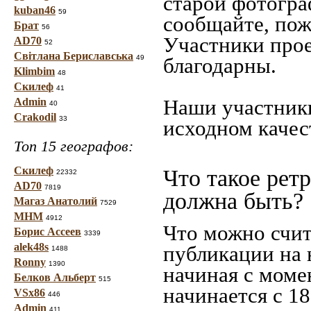
старой фотограф
kuban46
59
сообщайте, пож
Брат
56
Участники прое
AD70
52
Світлана Бериславська
49
благодарны.
Klimbim
48
Скилеф
41
Наши участники
Admin
40
Crakodil
33
исходном качес
Топ 15 географов:
Скилеф
Что такое рет
22332
AD70
7819
должна быть?
Магаз Анатолий
7529
МНМ
4912
Что можно счит
Борис Ассеев
3339
alek48s
публикации на 
1488
Ronny
1390
начиная c моме
Белков Альберт
515
начинается с 18
VSx86
446
Admin
411