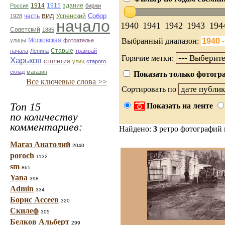
1914
1915
здание
Россия
биржи
вид
Собор
Успенский
1928
часть
начало
1940
1941
1942
1943
194
Советский
1885
Выбранный диапазон:
улицы
Московская
фотоателье
Старые
начала
Ленина
трамвай
Горячие метки:
Харьков
столетия
улиц
старого
склад
магазин
Показать только фотогра
Все ключевые слова >>
Сортировать по
Топ 15
Показать на ленте
по количеству
комментариев:
Найдено:
3
ретро фотографий
Магаз Анатолий
2040
poroch
1132
sm
865
Yana
398
Admin
334
Борис Ассеев
320
Скилеф
305
Белков Альберт
299