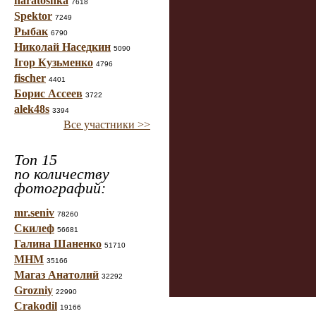
haratoshka
7618
Spektor
7249
Рыбак
6790
Николай Наседкин
5090
Ігор Кузьменко
4796
fischer
4401
Борис Ассеев
3722
alek48s
3394
Все участники >>
Топ 15
по количеству
фотографий:
mr.seniv
78260
Скилеф
56681
Галина Шаненко
51710
МНМ
35166
Магаз Анатолий
32292
Grozniy
22990
Crakodil
19166