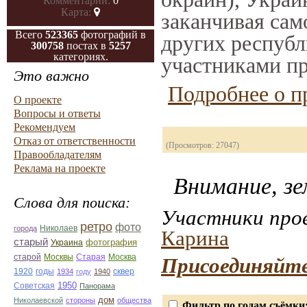
Комментарии:
0
Карта:
заканчивая само
Всего
523365
фотографий в
других республ
300758
постах в
5257
категориях.
участниками пр
Это важно
Подробнее о п
О проекте
Вопросы и ответы
Рекомендуем
Отказ от ответственности
(Просмотров: 27047)
Правообладателям
Реклама на проекте
Внимание, зе
Слова для поиска:
Участники прое
ретро
фото
Николаев
города
Карина
старый
фотография
Украина
Старая
Москва
старой
Москвы
Присоединяйте
1920
годы
сквер
1934
году
1940
1950
Советская
Панорама
дом
Николаевской
стороны
общества
Фильтр по годам съёмки