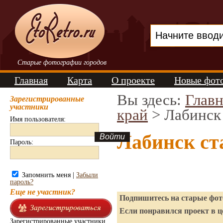
Старые фотографии городов
Главная
Карта
О проекте
Новые фот
Вы здесь:
Главн
Зарегистрированные
участники
край
> Лабинск
Имя пользователя:
Лабинск ст
Пароль:
Запомнить меня |
Забыли
пароль?
Еще не участник?
Подпишитесь на старые фото
Если понравился проект в ц
Зарегистрированные участники