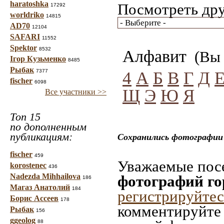
haratoshka
Посмотреть дру
17292
worldriko
14815
AD70
12104
SAFARI
11552
Spektor
8532
Алфавит
(Вы 
Ігор Кузьменко
8485
Рыбак
7377
4
А
Б
В
Г
Д
fischer
6098
Щ
Э
Ю
Я
Все участники >>
Топ 15
по дополненным
публикациям:
Сохранились фотографии 
fischer
459
Уважаемые посе
korostenec
436
Nadezda Mihhailova
фотографий го
186
Магаз Анатолий
184
регистрируйтес
Борис Ассеев
178
комментируйте 
Рыбак
156
ggeolog
88