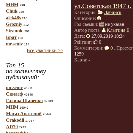
МНМ
ул.Советская 1947 г.
298
Chuk
Категория:
Лабинск
220
alek48s
Описание:
216
Grozniy
Год съемки:
не указан
212
Автор поста:
Клыгина Е.
Strannic
202
Дата:
27.09.2019 10:34
Брат
198
Рейтинг:
0
mr.seniv
174
Комментарии:
0
, Просмо
Все участники >>
1259
Карта: -
Топ 15
по количеству
публикаций:
mr.seniv
45211
Скилеф
40848
Галина Шаненко
32703
МНМ
26542
Магаз Анатолий
25449
Crakodil
17967
AD70
7743