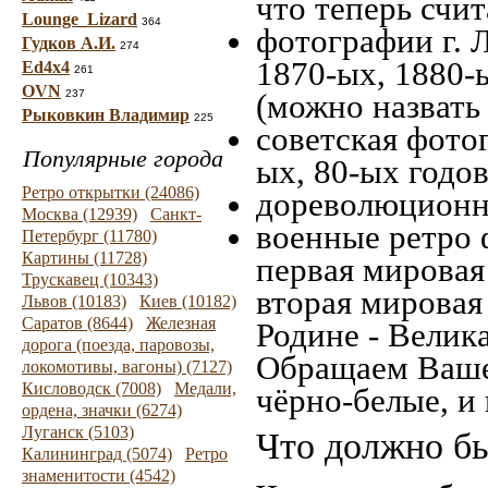
что теперь счит
Lounge_Lizard
364
фотографии г. 
Гудков А.И.
274
1870-ых, 1880-ы
Ed4x4
261
OVN
237
(можно назвать
Рыковкин Владимир
225
советская фотог
Популярные города
ых, 80-ых годов
Ретро открытки (24086)
дореволюционна
Москва (12939)
Санкт-
военные ретро 
Петербург (11780)
Картины (11728)
первая мировая 
Трускавец (10343)
вторая мировая
Львов (10183)
Киев (10182)
Саратов (8644)
Железная
Родине - Велик
дорога (поезда, паровозы,
Обращаем Ваше
локомотивы, вагоны) (7127)
Кисловодск (7008)
Медали,
чёрно-белые, и
ордена, значки (6274)
Луганск (5103)
Что должно бы
Калининград (5074)
Ретро
знаменитости (4542)