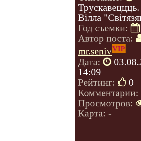
Трускавеццць.
Вілла "Світязя
Год съемки:
Автор поста:
VIP
mr.seniv
Дата:
03.08
14:09
Рейтинг:
0
Комментарии:
Просмотров:
Карта: -