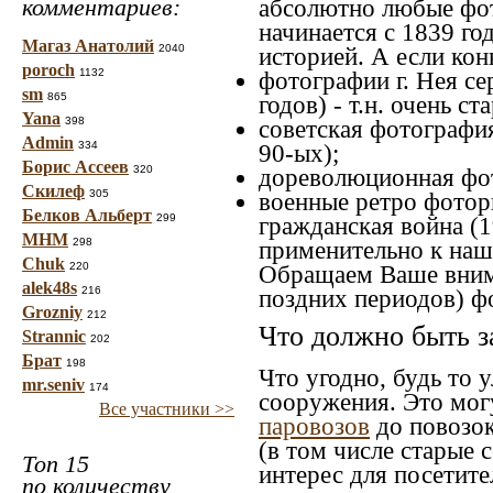
комментариев:
абсолютно любые фот
начинается с 1839 го
Магаз Анатолий
2040
историей. А если конк
poroch
1132
фотографии г. Нея се
sm
865
годов) - т.н. очень 
Yana
398
советская фотография
Admin
334
90-ых);
Борис Ассеев
320
дореволюционная фото
Скилеф
305
военные ретро фоторг
Белков Альберт
299
гражданская война (1
МНМ
298
применительно к наше
Chuk
220
Обращаем Ваше внима
alek48s
216
поздних периодов) ф
Grozniy
212
Что должно быть з
Strannic
202
Брат
198
Что угодно, будь то 
mr.seniv
174
сооружения. Это мог
Все участники >>
паровозов
до повозок
(в том числе старые 
Топ 15
интерес для посетите
по количеству