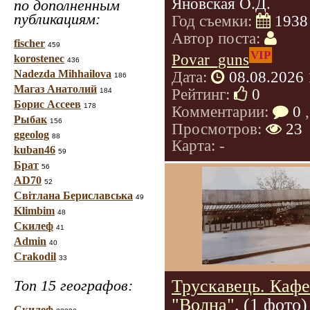
Яновская О.Д.
по дополненным
публикациям:
Год съемки:
1938
Автор поста:
fischer
459
VIP
Povar_guns
korostenec
436
Nadezda Mihhailova
Дата:
08.08.2026 
186
Магаз Анатолий
Рейтинг:
0
184
Борис Ассеев
178
Комментарии:
0
,
Рыбак
156
Просмотров:
23
ggeolog
88
Карта: -
kuban46
59
Брат
56
AD70
52
Світлана Бериславська
49
Klimbim
48
Скилеф
41
Admin
40
Crakodil
33
Трускавець. Кафе
Топ 15 географов:
"Волна".
(1 фото)
Скилеф