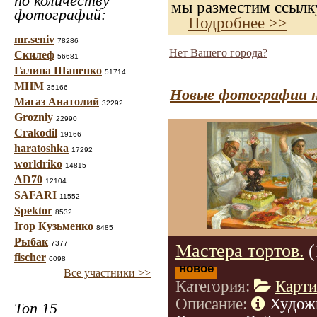
по количеству
мы разместим ссылку
фотографий:
Подробнее >>
mr.seniv
78286
Нет Вашего города?
Скилеф
56681
Галина Шаненко
51714
МНМ
35166
Новые фотографии н
Магаз Анатолий
32292
Grozniy
22990
Crakodil
19166
haratoshka
17292
worldriko
14815
AD70
12104
SAFARI
11552
Spektor
8532
Ігор Кузьменко
8485
Рыбак
7377
Мастера тортов.
(
fischer
6098
новое
Все участники >>
Категория:
Карт
Описание:
Худож
Топ 15