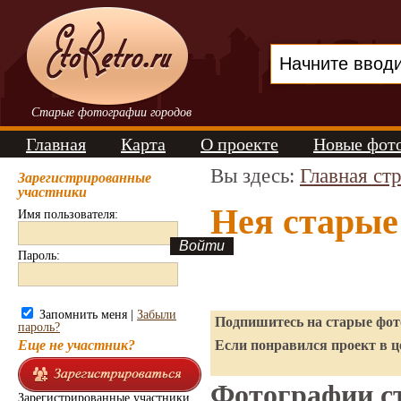
Старые фотографии городов
Главная
Карта
О проекте
Новые фот
Вы здесь:
Главная ст
Зарегистрированные
участники
Нея старые
Имя пользователя:
Пароль:
Запомнить меня |
Забыли
Подпишитесь на старые фото
пароль?
Еще не участник?
Если понравился проект в ц
Фотографии ст
Зарегистрированные участники