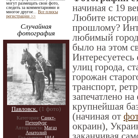
могут размещать свои фото,
начиная с 19 ве
следить за комментариями и
многое другое...
Все плюсы
Любите историю
регистрации >>
прошлому? Инт
Случайная
фотография
любимый город 
было на этом с
Интересуетесь
улиц города, с
горожан старог
транспорт, ретр
запечатлено на
крупнейшая баз
Павловск.
(1 фото)
(начиная от
фо
Категория:
Санкт-
Петербург
окраин), Украи
Автор поста:
Магаз
Анатолий
заканчивая само
Год съемки:
1914