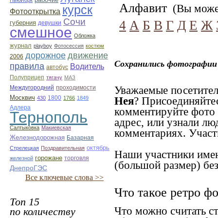
НьюЙорк
Алфавит
(Вы может
курск
Фотооткрытка
Сочи
4
А
Б
В
Г
Д
Е
Ж
губерния
девушки
смешное
Обложка
журнал
playboy
Фотосессия
костюм
дорожное
движение
2006
Сохранились фотографии 
правила
Водитель
автобус
Полуприцеп
тягачу
МАЗ
Междугородний
проходимости
Уважаемые посетител
Москвич
1800
430
1766
1849
Нея
? Присоединяйте
Адлера
комментируйте фото 
Тернополь
адрес, или узнали лю
Салтыковка
Макиевская
комментариях. Участн
Железнодорожная
Базарная
октябрь
Стрелецкая
Поздравительная
Наши участники имею
горожане
торговля
железной
(большой размер) без
ДнепроГЭС
Все ключевые слова >>
Что такое ретро ф
Топ 15
Что можно считать с
по количеству