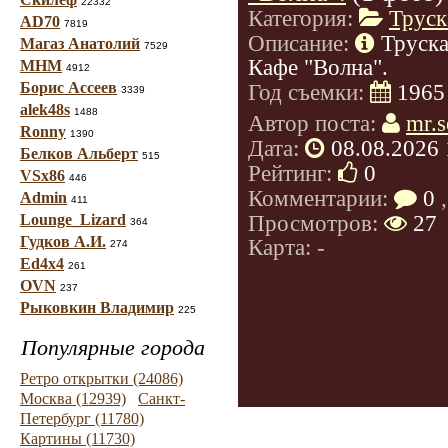
22332
Категория:
Труск
AD70
7819
Описание:
Труска
Магаз Анатолий
7529
Кафе "Волна".
МНМ
4912
Борис Ассеев
Год съемки:
1965
3339
alek48s
1488
Автор поста:
mr.s
Ronny
1390
Дата:
08.08.2026 
Белков Альберт
515
Рейтинг:
0
VSx86
446
Комментарии:
0
,
Admin
411
Просмотров:
27
Lounge_Lizard
364
Гудков А.И.
Карта: -
274
Ed4x4
261
OVN
237
Рыковкин Владимир
225
Популярные города
Ретро открытки (24086)
Москва (12939)
Санкт-
Петербург (11780)
Картины (11730)