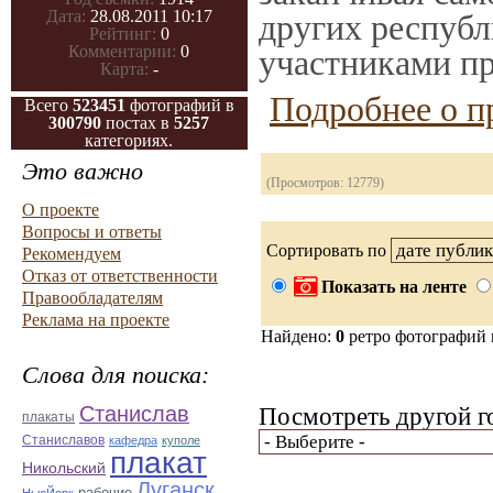
Дата:
28.08.2011 10:17
других республ
Рейтинг:
0
Комментарии:
0
участниками пр
Карта:
-
Подробнее о п
Всего
523451
фотографий в
300790
постах в
5257
категориях.
Это важно
(Просмотров: 12779)
О проекте
Вопросы и ответы
Сортировать по
Рекомендуем
Отказ от ответственности
Показать на ленте
Правообладателям
Реклама на проекте
Найдено:
0
ретро фотографий
Слова для поиска:
Станислав
Посмотреть другой г
плакаты
Станиславов
кафедра
куполе
плакат
Никольский
Луганск
рабочие