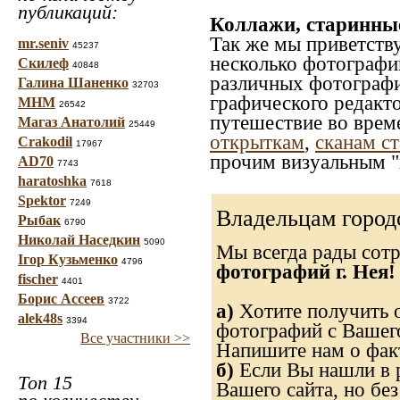
публикаций:
Коллажи, старинны
Так же мы приветств
mr.seniv
45237
несколько фотографи
Скилеф
40848
различных фотографий
Галина Шаненко
32703
графического редакто
МНМ
26542
путешествие во врем
Магаз Анатолий
25449
открыткам
,
сканам с
Crakodil
17967
прочим визуальным "
AD70
7743
haratoshka
7618
Spektor
7249
Владельцам город
Рыбак
6790
Николай Наседкин
5090
Мы всегда рады сот
Ігор Кузьменко
4796
фотографий г. Нея!
fischer
4401
Борис Ассеев
3722
а)
Хотите получить о
alek48s
3394
фотографий с Вашего
Все участники >>
Напишите нам о факт
б)
Если Вы нашли в р
Топ 15
Вашего сайта, но без