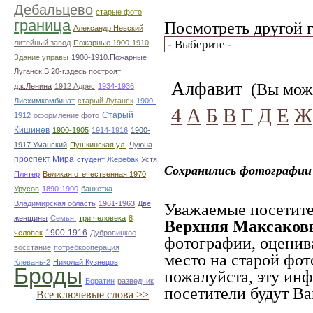
Дебальцево
старые фото
граница
Посмотреть другой г
Александр Невский
литейный завод
Пожарные.1900-1910
Здание управы
1900-1910.Пожарные
Луганск В 20-г.здесь построят
Алфавит
(Вы може
д.к.Ленина
1912 Адрес
1934-1936
Лисхимкомбинат
старый Луганск
1900-
4
А
Б
В
Г
Д
Е
Ж
Старый
1912
оформление фото
Кишинев
1900-1905
1914-1916
1900-
1917 Уманский
Пушкинская ул.
Чуюна
проспект Мира
студент Жеребак
Устя
Сохранились фотографии 
Плятер
Великая отечественная 1970
Урусов
1890-1900
банкетка
Владимирская область
1961-1963
Две
Уважаемые посетите
женщины
Семья.
три человека
8
Верхняя Максаков
1900-1916
человек
Дубровицкое
фотографии, оценив
восстание
потребкооперация
место на старой фот
Клевань-2
Николай Кузнецов
Броды
пожалуйста, эту ин
Боратин
разведчик
посетители будут Ва
Все ключевые слова >>