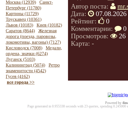
Москва (12939)
Санкт-
Автор поста:
mr.
Петербург (11780)
Дата:
07.08.2026
Картины (11729)
Трускавец (10361)
Рейтинг:
0
Львов (10183)
Киев (10182)
Комментарии:
0
Саратов (8644)
Железная
Просмотров:
26
дорога (поезда, паровозы,
Карта: -
локомотивы, вагоны) (7127)
Кисловодск (7008)
Медали,
ордена, значки (6274)
Луганск (5103)
Калининград (5074)
Ретро
знаменитости (4542)
Гусев (4162)
все города >>
Powered by
4im
Page generated in 0.955338 seconds with 23 queries, spending 0.24500