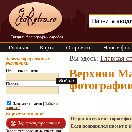
Старые фотографии городов
Главная
Карта
О проекте
Новые фот
Вы здесь:
Главная с
Зарегистрированные
участники
Верхняя Ма
Имя пользователя:
фотографи
Пароль:
Запомнить меня |
Забыли
пароль?
Еще не участник?
Подпишитесь на старые фото
Если понравился проект в ц
Зарегистрированные участники