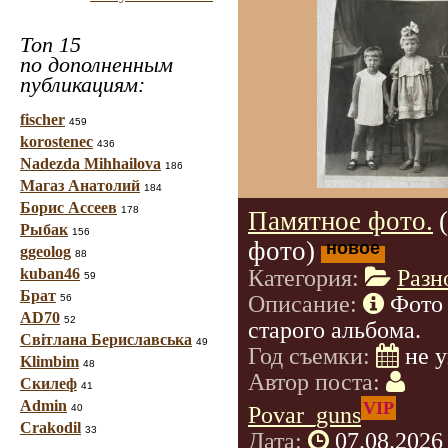
Топ 15
по дополненным
публикациям:
fischer
459
korostenec
436
Nadezda Mihhailova
186
Магаз Анатолий
184
Борис Ассеев
178
Памятное фото.
Рыбак
156
фото)
новое
ggeolog
88
Категория:
Разн
kuban46
59
Брат
Описание:
Фото 
56
AD70
52
старого альбома.
Світлана Бериславська
49
Год съемки:
не 
Klimbim
48
Автор поста:
Скилеф
41
Admin
VIP
Povar_guns
40
Crakodil
33
Дата:
07.08.2026