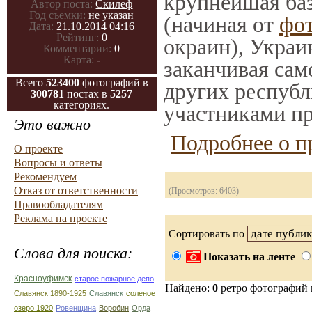
крупнейшая баз
Автор поста:
Скилеф
Год съемки:
не указан
(начиная от
фо
Дата:
21.10.2014 04:16
Рейтинг:
0
окраин), Украи
Комментарии:
0
Карта:
-
заканчивая само
Всего
523400
фотографий в
других республ
300781
постах в
5257
категориях.
участниками пр
Это важно
Подробнее о п
О проекте
Вопросы и ответы
Рекомендуем
Отказ от ответственности
(Просмотров: 6403)
Правообладателям
Реклама на проекте
Сортировать по
Слова для поиска:
Показать на ленте
Красноуфимск
старое пожарное депо
Найдено:
0
ретро фотографий
Славянск 1890-1925
Славянск
соленое
озеро 1920
Ровенщина
Воробин
Орда