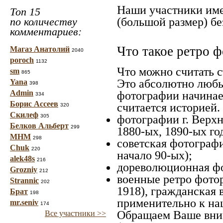
Наши участники име
Топ 15
(большой размер) бе
по количеству
комментариев:
Что такое ретро ф
Магаз Анатолий
2040
poroch
1132
Что можно считать 
sm
865
Это абсолютно любы
Yana
398
Admin
фотографии начинает
334
Борис Ассеев
считается историей. 
320
Скилеф
фотографии г. Верхн
305
Белков Альберт
299
1880-ых, 1890-ых го
МНМ
298
советская фотография
Chuk
220
начало 90-ых);
alek48s
216
дореволюционная фот
Grozniy
212
военные ретро фотор
Strannic
202
1918), гражданская 
Брат
198
применительно к наш
mr.seniv
174
Обращаем Ваше вним
Все участники >>