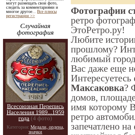
могут размещать свои фото,
следить за комментариями и
Фотографии ст
многое другое...
Все плюсы
регистрации >>
ретро фотограф
Случайная
ЭтоРетро.ру!
фотография
Любите историю
прошлому? Инт
любимый город 
Вас даже еще н
Интересуетесь
Максаковка
? 
домов, площаде
имя которому В
Всесоюзная Перепись
Населения 1989...1959
ретро автомоби
года
(4 фото)
запечатлено на
Категория:
Медали, ордена,
значки