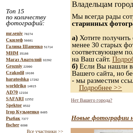
Владельцам город
Топ 15
Мы всегда рады со
по количеству
фотографий:
старинных фотогр
mr.seniv
78274
а)
Хотите получить 
Скилеф
56681
менее 30 старых фо
Галина Шаненко
51714
соответсвующем пол
МНМ
35166
на Ваш сайт.
Подро
Магаз Анатолий
32292
б)
Если Вы нашли в 
Grozniy
22990
Вашего сайта, но бе
Crakodil
19166
- мы разместим ссыл
haratoshka
17292
worldriko
Подробнее >>
14815
AD70
12104
SAFARI
11552
Нет Вашего города?
Spektor
8532
Ігор Кузьменко
8485
Новые фотографии н
Рыбак
7377
fischer
6098
Все участники >>