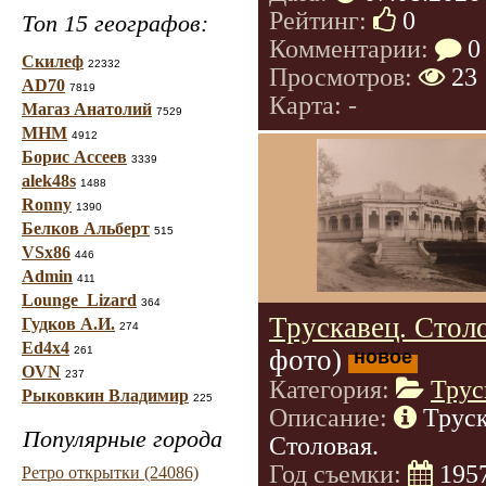
Рейтинг:
0
Топ 15 географов:
Комментарии:
0
Скилеф
22332
Просмотров:
23
AD70
7819
Карта: -
Магаз Анатолий
7529
МНМ
4912
Борис Ассеев
3339
alek48s
1488
Ronny
1390
Белков Альберт
515
VSx86
446
Admin
411
Lounge_Lizard
364
Трускавец. Столо
Гудков А.И.
274
Ed4x4
261
фото)
новое
OVN
237
Категория:
Трус
Рыковкин Владимир
225
Описание:
Труск
Популярные города
Столовая.
Год съемки:
195
Ретро открытки (24086)