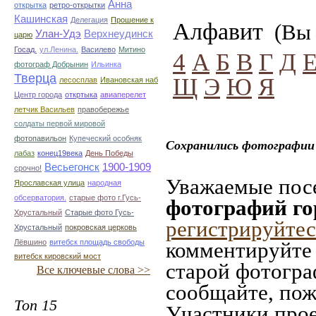
Анна
открытка
ретро-открытки
Кашинская
Делегация
Прошение к
Алфавит
(Вы 
Улан-Удэ
Верхнеудинск
царю
Госад.
ул.Ленина.
Василево
Митино
4
А
Б
В
Г
Д
фотограф Добрынин
Ильинка
Тверца
Щ
Э
Ю
Я
лесосплав
Ивановская наб
Центр города
откртыка
авиаперелет
летчик Васильев
правобережье
солдаты первой мировой
фотопавильон
Купеческий особняк
Сохранились фотографии 
лабаз
конец19века
День Победы
Весьегонск
1900-1909
срочно!
Уважаемые посе
Ярославская улица
народная
обсерватория.
старые фото г.Гусь-
фотографий го
Хрустальный
Старые фото Гусь-
регистрируйтес
Хрустальный
покровская церковь
Лёвшино
витебск площадь свободы
комментируйте 
витебск кировский мост
старой фотограф
Все ключевые слова >>
сообщайте, пож
Топ 15
Участники прое