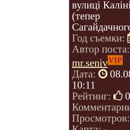
вулиці Калін
(тепер
Сагайдачного
Год съемки:
Автор поста
VIP
mr.seniv
Дата:
08.0
10:11
Рейтинг:
Комментари
Просмотров
Карта: -