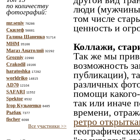
по количеству
люди (мужчины,
фотографий:
том числе стар
mr.seniv
78286
ценность и огр
Скилеф
56681
Галина Шаненко
51714
МНМ
Коллажи, стар
35166
Магаз Анатолий
32292
Так же мы прив
Grozniy
22990
возможность за
Crakodil
19166
haratoshka
публикации), т
17292
worldriko
14815
различных фото
AD70
12104
помощи какого-л
SAFARI
11552
Spektor
8532
так или иначе 
Ігор Кузьменко
8485
времени, отраж
Рыбак
7377
ретро открытк
fischer
6098
Все участники >>
географических