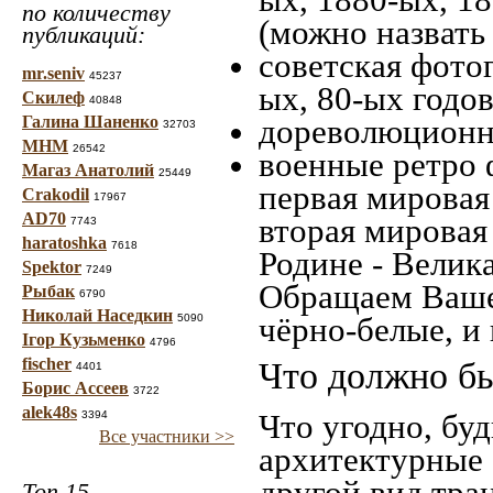
по количеству
(можно назвать
публикаций:
советская фотог
mr.seniv
45237
ых, 80-ых годов
Скилеф
40848
Галина Шаненко
дореволюционна
32703
МНМ
26542
военные ретро 
Магаз Анатолий
25449
первая мировая 
Crakodil
17967
AD70
вторая мировая
7743
haratoshka
7618
Родине - Велик
Spektor
7249
Обращаем Ваше
Рыбак
6790
Николай Наседкин
чёрно-белые, и
5090
Ігор Кузьменко
4796
fischer
Что должно бы
4401
Борис Ассеев
3722
alek48s
Что угодно, буд
3394
Все участники >>
архитектурные 
другой вид тра
Топ 15