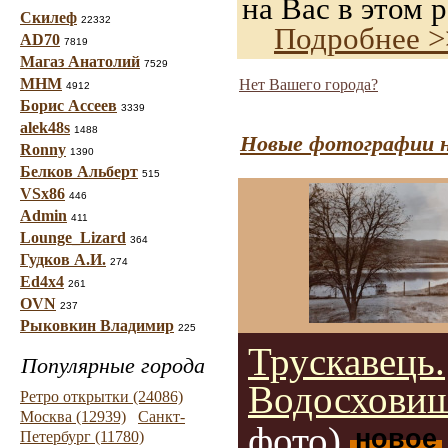
на Вас в этом р
Скилеф
22332
Подробнее >
AD70
7819
Магаз Анатолий
7529
МНМ
Нет Вашего города?
4912
Борис Ассеев
3339
alek48s
1488
Новые фотографии н
Ronny
1390
Белков Альберт
515
VSx86
446
Admin
411
Lounge_Lizard
364
Гудков А.И.
274
Ed4x4
261
OVN
237
Рыковкин Владимир
225
Трускавець.
Популярные города
Водосховищ
Ретро открытки (24086)
Москва (12939)
Санкт-
фото)
новое
Петербург (11780)