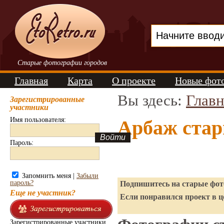
Старые фотографии городов
Главная
Карта
О проекте
Новые фот
Вы здесь:
Главн
Зарегистрированные
участники
Имя пользователя:
Арбаж стар
Пароль:
Запомнить меня |
Забыли
пароль?
Подпишитесь на старые фото
Еще не участник?
Если понравился проект в ц
Зарегистрированные участники