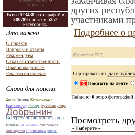
заканчивая само
Карта:
-
других республ
Всего
523438
фотографий в
участниками пр
300789
постах в
5257
категориях.
Подробнее о п
Это важно
О проекте
Вопросы и ответы
Рекомендуем
(Просмотров: 7192)
Отказ от ответственности
Правообладателям
Реклама на проекте
Сортировать по
Показать на ленте
Слова для поиска:
Найдено:
0
ретро фотографий
Дисна
Гатчина
Железноводск
Елисаветград
Полоцк
Музейная улица
Добрынин
Посмотреть дру
Воскресенский монастырь
1
мировая
ретро-фото
Комиссариат
Земледелия
Пречистенка
ретро-