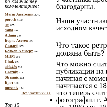
по количеству
благодарны.
комментариев:
Магаз Анатолий
2040
Наши участники
poroch
1132
sm
исходном качес
865
Yana
398
Admin
334
Борис Ассеев
320
Что такое рет
Скилеф
305
должна быть?
Белков Альберт
299
МНМ
298
Chuk
Что можно счит
220
alek48s
216
публикации на 
Grozniy
212
начиная c моме
Strannic
202
Брат
начинается с 18
198
mr.seniv
174
что теперь счит
Все участники >>
фотографии г. 
Топ 15
ых, 1880-ых, 18