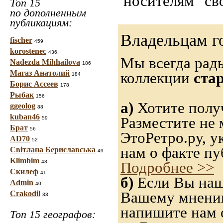
"носителям" св
Топ 15
по дополненным
публикациям:
Владельцам г
fischer
459
korostenec
436
Мы всегда рад
Nadezda Mihhailova
186
Магаз Анатолий
коллекции
ста
184
Борис Ассеев
178
Рыбак
156
а)
Хотите получ
ggeolog
88
kuban46
Разместите не 
59
Брат
56
ЭтоРетро.ру, 
AD70
52
нам о факте пу
Світлана Бериславська
49
Klimbim
48
Подробнее >>
Скилеф
41
б)
Если Вы нашл
Admin
40
Вашему мнению,
Crakodil
33
напишите нам о
Топ 15 географов: