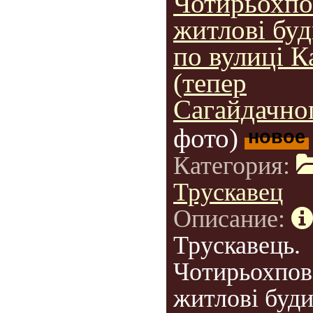
Чотирьохпо
житлові бу
по вулиці К
(тепер
Сагайдачног
фото)
новое
Категория:
Трускавец
Описание:
Трускавець.
Чотирьохпов
житлові буд