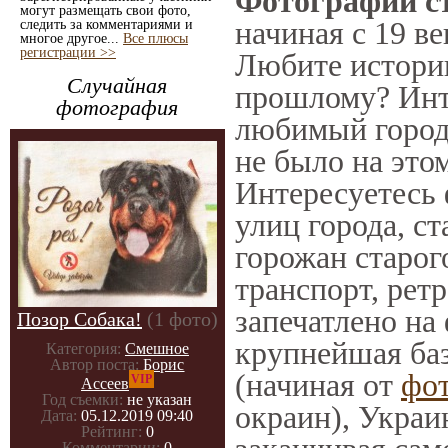
Фотографии ст
могут размещать свои фото,
начиная с 19 ве
следить за комментариями и
многое другое...
Все плюсы
регистрации >>
Любите историю
Случайная
прошлому? Инт
фотография
любимый город 
не было на этом
Интересуетесь
улиц города, с
горожан старог
транспорт, ретр
запечатлено на
Позор Собака!
(1 фото)
крупнейшая баз
Категория:
Смешное
Автор поста:
Борис
(начиная от
фо
VIP
Ассеев
Год съемки:
не указан
окраин), Украи
Дата:
05.12.2019 09:40
Рейтинг:
0
Комментарии:
0