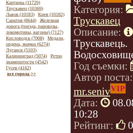
Картины (11729)
Категория:
Трускавец (10369)
Львов (10183)
Киев (10182)
Трускавец
Саратов (8644)
Железная
дорога (поезда, паровозы,
Описание:
локомотивы, вагоны) (7127)
Кисловодск (7008)
Медали,
Трускавець.
ордена, значки (6274)
Луганск (5103)
Водосховище
Калининград (5074)
Ретро
знаменитости (4542)
Год съемки:
Гусев (4162)
все города >>
Автор поста
VIP
mr.seniv
Дата:
08.0
10:28
Рейтинг: