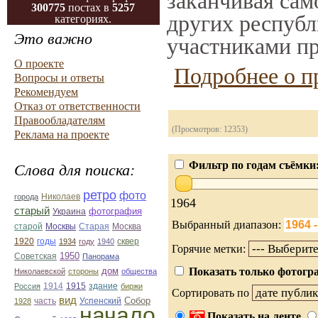
заканчивая само
300775
постах в
5257
других республ
категориях.
Это важно
участниками пр
О проекте
Подробнее о п
Вопросы и ответы
Рекомендуем
Отказ от ответственности
Правообладателям
(Просмотров: 12353)
Реклама на проекте
Фильтр по годам съёмки
Слова для поиска:
ретро
фото
Николаев
города
1964
старый
фотография
Украина
Выбранный диапазон:
Старая
Москва
старой
Москвы
1920
годы
сквер
1934
году
1940
Горячие метки:
1950
Советская
Панорама
дом
Показать только фотогра
Николаевской
стороны
общества
1914
1915
здание
Россия
биржи
Сортировать по
вид
Собор
Успенский
1928
часть
начало
Показать на ленте