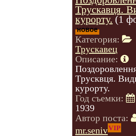
Трускавця. В
курорту.
(1 ф
новое
Категория:
Трускавец
Описание:
Поздоровлення
Трусквця. Вид
курорту.
Год съемки:
1939
Автор поста:
VIP
mr.seniv