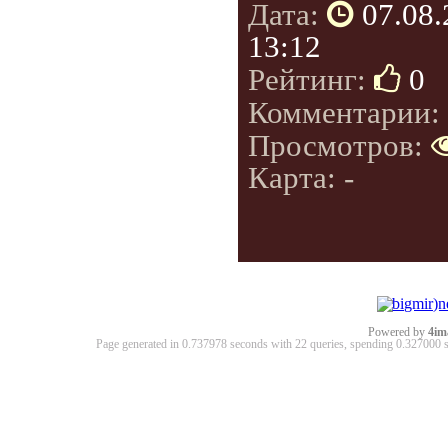
Дата:
07.08
13:12
Рейтинг:
0
Комментарии:
Просмотров:
Карта: -
Powered by
4im
Page generated in 0.737978 seconds with 22 queries, spending 0.32700