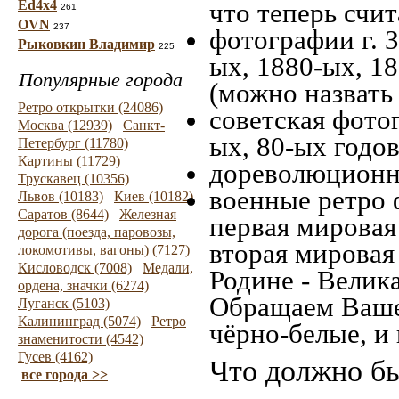
Ed4x4
что теперь счит
261
OVN
237
фотографии г. З
Рыковкин Владимир
225
ых, 1880-ых, 18
Популярные города
(можно назвать
Ретро открытки (24086)
советская фотог
Москва (12939)
Санкт-
ых, 80-ых годов
Петербург (11780)
Картины (11729)
дореволюционна
Трускавец (10356)
военные ретро 
Львов (10183)
Киев (10182)
Саратов (8644)
Железная
первая мировая 
дорога (поезда, паровозы,
вторая мировая
локомотивы, вагоны) (7127)
Кисловодск (7008)
Медали,
Родине - Велик
ордена, значки (6274)
Обращаем Ваше
Луганск (5103)
Калининград (5074)
Ретро
чёрно-белые, и
знаменитости (4542)
Гусев (4162)
Что должно бы
все города >>