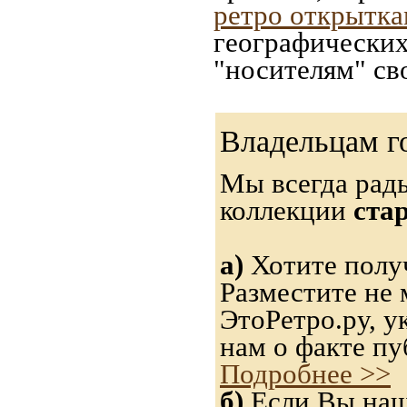
ретро открытк
географических
"носителям" св
Владельцам г
Мы всегда рад
коллекции
ста
а)
Хотите получ
Разместите не 
ЭтоРетро.ру, 
нам о факте пу
Подробнее >>
б)
Если Вы нашл