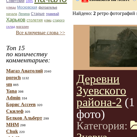
Советский
1885
улицы
Московская
фотоателье
Найдено:
2
ретро фотографий
Старые
начала
Ленина
трамвай
Харьков
столетия
улиц
старого
склад
магазин
Все ключевые слова >>
Топ 15
по количеству
комментариев:
Магаз Анатолий
2040
Деревни
poroch
1132
sm
865
Зуевского
Yana
398
Admin
района-2
(1
334
Борис Ассеев
320
фото)
Скилеф
305
Белков Альберт
299
Категория:
МНМ
298
Chuk
220