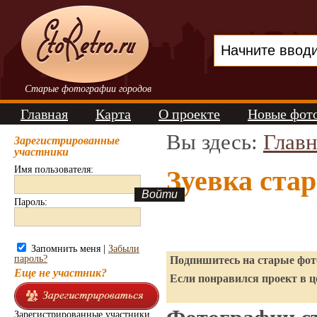
Старые фотографии городов
Главная
Карта
О проекте
Новые фот
Вы здесь:
Главн
Зарегистрированные
участники
Имя пользователя:
Зуевка ста
Пароль:
Запомнить меня |
Забыли
пароль?
Подпишитесь на старые фото
Еще не участник?
Если понравился проект в ц
Зарегистрированные участники