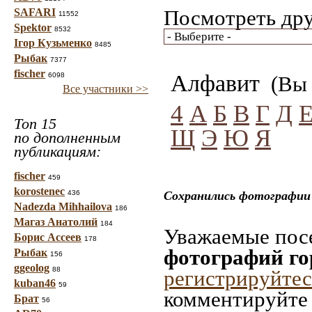
Посмотреть дру
SAFARI
11552
Spektor
8532
Ігор Кузьменко
8485
Рыбак
7377
fischer
Алфавит
6098
(Вы 
Все участники >>
4
А
Б
В
Г
Д
Топ 15
Щ
Э
Ю
Я
по дополненным
публикациям:
fischer
459
korostenec
436
Сохранились фотографии 
Nadezda Mihhailova
186
Магаз Анатолий
184
Уважаемые посе
Борис Ассеев
178
фотографий го
Рыбак
156
ggeolog
88
регистрируйтес
kuban46
59
комментируйте 
Брат
56