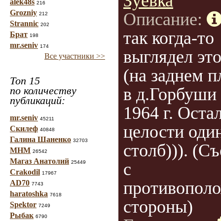
Зуевка
alek48s
216
Grozniy
Описание:
212
Strannic
202
так когда-то
Брат
198
mr.seniv
174
выглядел эт
Все участники >>
(на заднем п
Топ 15
по количеству
в д.Горбуши
публикаций:
1964 г. Оста
mr.seniv
45211
целости оди
Скилеф
40848
Галина Шаненко
32703
столб))). (С
МНМ
26542
Магаз Анатолий
25449
с
Crakodil
17967
противопол
AD70
7743
haratoshka
7618
стороны)
Spektor
7249
Рыбак
6790