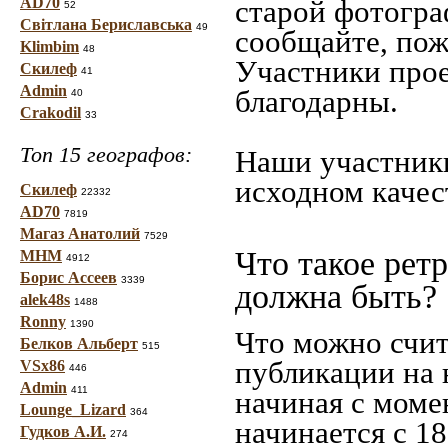
AD70
старой фотограф
52
Світлана Бериславська
49
сообщайте, пож
Klimbim
48
Участники прое
Скилеф
41
Admin
благодарны.
40
Crakodil
33
Топ 15 географов:
Наши участники
исходном качес
Скилеф
22332
AD70
7819
Магаз Анатолий
7529
Что такое рет
МНМ
4912
Борис Ассеев
3339
должна быть?
alek48s
1488
Ronny
1390
Что можно счит
Белков Альберт
515
публикации на 
VSx86
446
Admin
411
начиная c моме
Lounge_Lizard
364
начинается с 18
Гудков А.И.
274