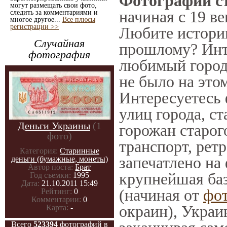
Фотографии ст
могут размещать свои фото,
начиная с 19 ве
следить за комментариями и
многое другое...
Все плюсы
регистрации >>
Любите историю
Случайная
прошлому? Инт
фотография
любимый город 
не было на этом
Интересуетесь
улиц города, с
Деньги Украины
(1
горожан старог
фото)
транспорт, ретр
Категория:
Старинные
запечатлено на
деньги (бумажные, монеты)
Автор поста:
Брат
крупнейшая баз
Год съемки:
1995
Дата:
21.10.2011 15:49
(начиная от
фо
Рейтинг:
0
Комментарии:
0
окраин), Украи
Карта:
-
Всего
523394
фотографий в