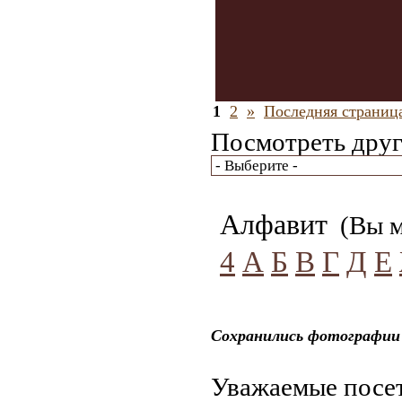
1
2
»
Последняя страниц
Посмотреть друг
Алфавит
(Вы м
4
А
Б
В
Г
Д
Е
Сохранились фотографии 
Уважаемые посет