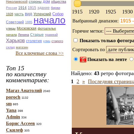
дом
Николаевской
стороны
общества
1914
1915
здание
Россия
биржи
1915
1920
1925
1930
вид
Собор
Успенский
1928
часть
начало
Выбранный диапазон:
Советский
1885
улицы
Московская
фотоателье
Горячие метки:
Старые
начала
Ленина
трамвай
Харьков
Показать только фотогра
столетия
улиц
старого
склад
магазин
Сортировать по
Все ключевые слова >>
Показать на ленте
Топ 15
по количеству
Найдено:
43
ретро фотогр
комментариев:
1
2
»
Последняя страниц
Магаз Анатолий
2040
poroch
1132
sm
865
Yana
398
Admin
334
Борис Ассеев
320
Скилеф
305