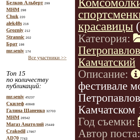
Комсомолки
Белков Альберт
299
МНМ
спортсменк
298
Chuk
220
красавицы
alek48s
216
Grozniy
212
Категория:
Strannic
202
Брат
198
Петропавлов
mr.seniv
174
Все участники >>
Камчатский
Описание:
Топ 15
по количеству
фестивале м
публикаций:
Петропавлов
mr.seniv
45237
Скилеф
40848
Камчатском 1
Галина Шаненко
32703
МНМ
Год съемки:
26542
Магаз Анатолий
25449
Автор поста
Crakodil
17967
AD70
7743