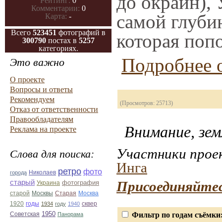
до окраин),
Рейтинг:
0
Комментарии:
0
самой глубин
Карта:
-
Всего
523451
фотографий в
которая поп
300790
постах в
5257
категориях.
Подробнее о
Это важно
О проекте
Вопросы и ответы
Рекомендуем
(Просмотров: 25713)
Отказ от ответственности
Правообладателям
Внимание, зем
Реклама на проекте
Участники проек
Слова для поиска:
Инга
ретро
фото
Николаев
города
старый
фотография
Присоединяйтес
Украина
Старая
Москва
старой
Москвы
1920
годы
сквер
1934
году
1940
1950
Фильтр по годам съёмки
Советская
Панорама