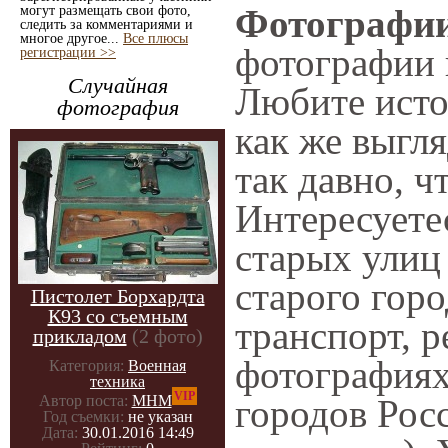
Фотографии
могут размещать свои фото,
следить за комментариями и
многое другое...
Все плюсы
фотографии н
регистрации >>
Случайная
Любите исто
фотография
как же выгл
так давно, ч
Интересует
старых улиц
старого гор
Пистолет Борхардта
К93 со съемным
транспорт, р
прикладом
(2 фото)
фотографиях
Категория:
Военная
техника
VIP
городов Рос
Автор поста:
МНМ
Год съемки:
не указан
Дата:
30.01.2016 14:49