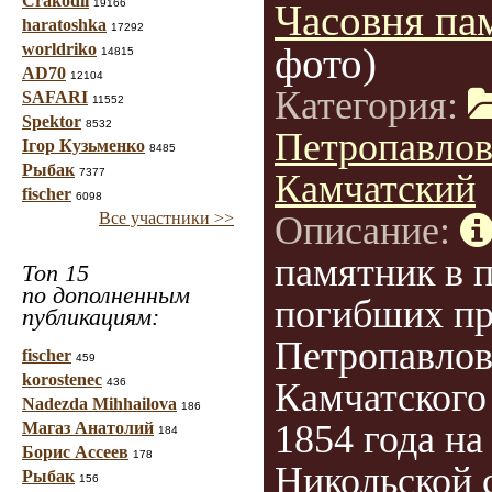
Crakodil
19166
Часовня па
haratoshka
17292
worldriko
фото)
14815
AD70
12104
Категория:
SAFARI
11552
Spektor
8532
Петропавлов
Ігор Кузьменко
8485
Рыбак
7377
Камчатский
fischer
6098
Все участники >>
Описание:
памятник в 
Топ 15
по дополненным
погибших пр
публикациям:
Петропавлов
fischer
459
korostenec
436
Камчатского 
Nadezda Mihhailova
186
1854 года на
Магаз Анатолий
184
Борис Ассеев
178
Никольской 
Рыбак
156