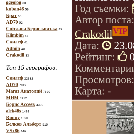
ggeolog
88
Год съемки:
kuban46
59
Брат
Автор поста
56
AD70
52
Світлана Бериславська
VIP
49
Crakodil
Klimbim
48
Скилеф
Дата:
23.0
41
Admin
40
Рейтинг:
Crakodil
33
Комментари
Топ 15 географов:
Просмотров
Скилеф
22332
AD70
7819
Карта: -
Магаз Анатолий
7529
МНМ
4912
Борис Ассеев
3339
alek48s
1488
Ronny
1390
Белков Альберт
515
VSx86
446