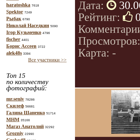
Дата:
30.0
haratoshka
7618
Spektor
7249
Рейтинг:
Рыбак
6790
Николай Наседкин
Комментари
5090
Ігор Кузьменко
4796
Просмотров
fischer
4401
Борис Ассеев
3722
Карта: -
alek48s
3394
Все участники >>
Топ 15
по количеству
фотографий:
mr.seniv
78286
Скилеф
56681
Галина Шаненко
51714
МНМ
35166
Магаз Анатолий
32292
Grozniy
22990