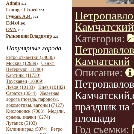
Admin
411
Lounge_Lizard
364
Петропавло
Гудков А.И.
274
Ed4x4
Камчатский
261
OVN
237
Категория:
Рыковкин Владимир
225
Петропавлов
Популярные города
Ретро открытки (24086)
Камчатский
Москва (12939)
Санкт-
Петербург (11780)
Описание:
Картины (11730)
Петропавлов
Трускавец (10369)
Львов (10183)
Киев (10182)
Камчатский,
Саратов (8644)
Железная
дорога (поезда, паровозы,
праздник на
локомотивы, вагоны) (7127)
Кисловодск (7008)
Медали,
площади
ордена, значки (6274)
Луганск (5103)
Год съемки:
Калининград (5074)
Ретро