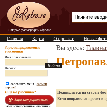
Старые фотографии городов
Главная
Карта
О проекте
Новые фот
Вы здесь:
Главна
Зарегистрированные
участники
Петропав
Имя пользователя:
Пароль:
Запомнить меня |
Забыли
пароль?
Еще не участник?
Подпишитесь на старые фото
Если понравился проект в ц
Зарегистрированные участники