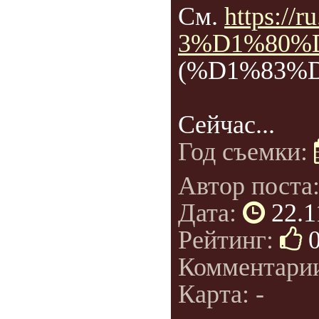
См.
https:/
3%D1%80%
(%D1%83%
Сейчас...
Год съемки:
Автор поста
Дата:
22.1
Рейтинг:
Комментари
Карта: -