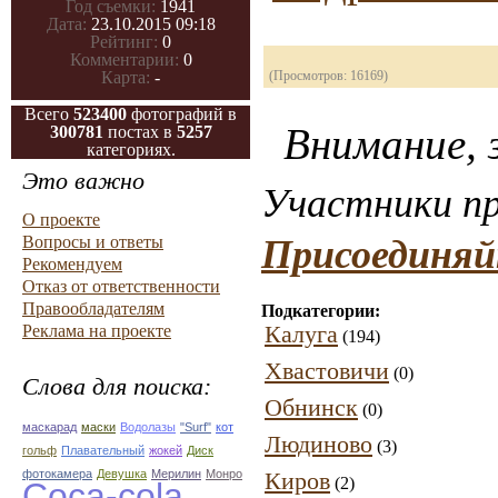
Год съемки:
1941
Дата:
23.10.2015 09:18
Рейтинг:
0
Комментарии:
0
(Просмотров: 16169)
Карта:
-
Всего
523400
фотографий в
Внимание, з
300781
постах в
5257
категориях.
Это важно
Участники пр
О проекте
Вопросы и ответы
Присоединяй
Рекомендуем
Отказ от ответственности
Правообладателям
Подкатегории:
Калуга
Реклама на проекте
(194)
Хвастовичи
(0)
Слова для поиска:
Обнинск
(0)
маскарад
маски
Водолазы
"Surf"
кот
Людиново
(3)
гольф
Плавательный
жокей
Диск
фотокамера
Девушка
Мерилин
Монро
Киров
(2)
Coca-cola