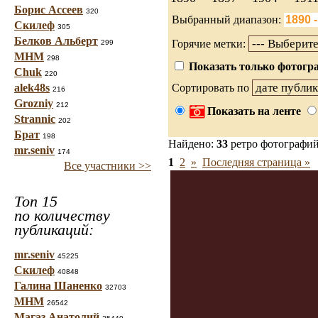
Борис Ассеев
320
Выбранный диапазон:
Скилеф
305
Белков Альберт
Горячие метки:
299
МНМ
298
Показать только фотогра
Chuk
220
alek48s
Сортировать по
216
Grozniy
212
Показать на ленте
Strannic
202
Брат
198
Найдено:
33
ретро фотографи
mr.seniv
174
1
2
»
Последняя страница »
Все участники >>
Топ 15
по количеству
публикаций:
mr.seniv
45225
Скилеф
40848
Галина Шаненко
32703
МНМ
26542
Магаз Анатолий