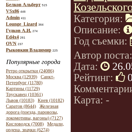
Козельского
Белков Альберт
515
VSx86
446
Категория:
Admin
411
Lounge_Lizard
364
Описание:
Гудков А.И.
274
Ed4x4
Год съемки:
261
OVN
237
Рыковкин Владимир
225
Автор поста
Популярные города
Дата:
26.0
Ретро открытки (24086)
Рейтинг:
Москва (12939)
Санкт-
Петербург (11780)
Комментари
Картины (11729)
Трускавец (10361)
Карта: -
Львов (10183)
Киев (10182)
Саратов (8644)
Железная
дорога (поезда, паровозы,
локомотивы, вагоны) (7127)
Кисловодск (7008)
Медали,
ордена, значки (6274)