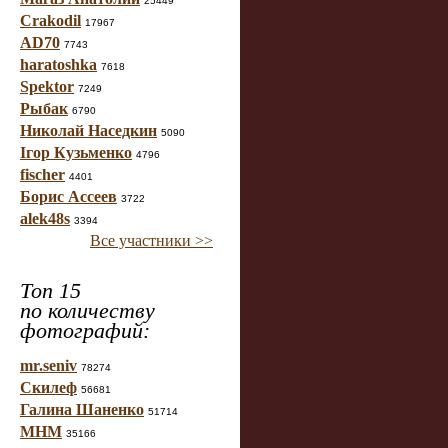
25449
Crakodil
17967
AD70
7743
haratoshka
7618
Spektor
7249
Рыбак
6790
Николай Наседкин
5090
Ігор Кузьменко
4796
fischer
4401
Борис Ассеев
3722
alek48s
3394
Все участники >>
Топ 15
по количеству
фотографий:
mr.seniv
78274
Скилеф
56681
Галина Шаненко
51714
МНМ
35166