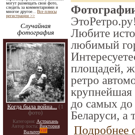
могут размещать свои фото,
Фотографии 
следить за комментариями и
многое другое...
Все плюсы
регистрации >>
ЭтоРетро.ру
Случайная
Любите исто
фотография
любимый гор
Интересует
площадей, ж
ретро автомо
крупнейшая 
до самых до
Когда была война...
(1
Беларуси, а 
фото)
Категория:
Астрахань
Автор поста:
Виктория
Подробнее о
VIP
Вальтер