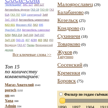
Малоярославец
(29)
"болельщики"
ЗиС-127
ЗиЛ-127
Автомобиль-фургон
ГАЗ-19
ГАЗ-69
ГАЗ
Балабаново
(0)
51А
ГАЗ-707
63Д
санитарный
ЗиМ
Козельск
ЗиС-150-В
Автомобиль-цементовоз
(25)
КАЗ-601
Москвич-402
ЛАЗ
695
Кондрово
(1)
УралЗиС-354
Автомобиль-самосвал
Сухиничи
5254
ЯАЗ-214
ЗиЛ-164
ЗиЛ-157
(18)
ЗиЛ-130
ГАЗ-21
407
423Н
403
УАЗ
450
Товарково
(0)
Вездеход
ГАЗ-47
Палац
Венецианский
дворик
Жуков
(9)
Все ключевые слова >>
Тарутино
Сосенский
(0)
Топ 15
по количеству
Кременки
(0)
комментариев:
Боровск
(75)
Магаз Анатолий
2040
poroch
1132
Фильтр по годам съёмки
sm
865
Yana
398
Admin
1890
1897
1904
191
334