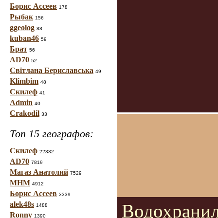
Борис Ассеев
178
Рыбак
156
ggeolog
88
kuban46
59
Брат
56
AD70
52
Світлана Бериславська
49
Klimbim
48
Скилеф
41
Admin
40
Crakodil
33
Топ 15 географов:
Скилеф
22332
AD70
7819
Магаз Анатолий
7529
МНМ
4912
Борис Ассеев
3339
alek48s
Водохранил
1488
Ronny
1390