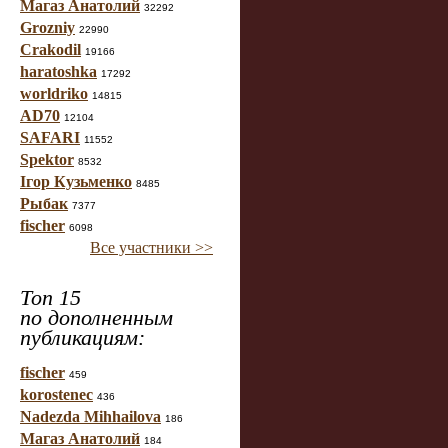
Магаз Анатолий
32292
Grozniy
22990
Crakodil
19166
haratoshka
17292
worldriko
14815
AD70
12104
SAFARI
11552
Spektor
8532
Ігор Кузьменко
8485
Рыбак
7377
fischer
6098
Все участники >>
Топ 15
по дополненным
публикациям:
fischer
459
korostenec
436
Nadezda Mihhailova
186
Магаз Анатолий
184