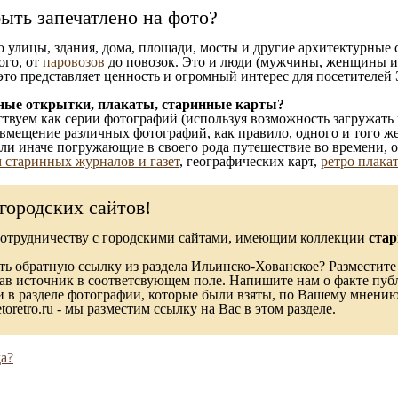
ыть запечатлено на фото?
то улицы, здания, дома, площади, мосты и другие архитектурные
ого, от
паровозов
до повозок. Это и люди (мужчины, женщины и д
это представляет ценность и огромный интерес для посетителей 
ные открытки, плакаты, старинные карты?
твуем как серии фотографий (используя возможность загружать 
вмещение различных фотографий, как правило, одного и того же
 или иначе погружающие в своего рода путешествие во времени, 
 старинных журналов и газет
, географических карт,
ретро плака
городских сайтов!
сотрудничеству с городскими сайтами, имеющим коллекции
стар
ь обратную ссылку из раздела Ильинско-Хованское? Разместите 
зав источник в соответсвующем поле. Напишите нам о факте пуб
в разделе фотографии, которые были взяты, по Вашему мнению, 
toretro.ru - мы разместим ссылку на Вас в этом разделе.
а?