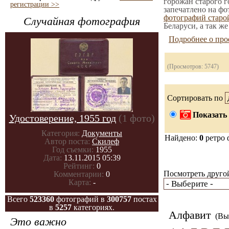
горожан старого г
регистрации >>
запечатлено на фо
фотографий стар
Случайная фотография
Беларуси, а так ж
Подробнее о про
(Просмотров: 5747)
Сортировать по
Показать 
Удостоверение, 1955 год
(1 фото)
Категория:
Документы
Найдено:
0
ретро 
Автор поста:
Скилеф
Год съемки:
1955
Дата:
13.11.2015 05:39
Рейтинг:
0
Посмотреть другой
Комментарии:
0
Карта:
-
Всего
523360
фотографий в
300757
постах
в
5257
категориях.
Алфавит
(Вы 
Это важно