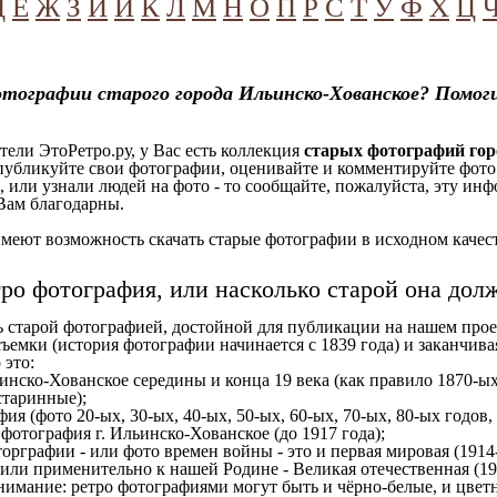
Д
Е
Ж
З
И
Й
К
Л
М
Н
О
П
Р
С
Т
У
Ф
Х
Ц
тографии старого города Ильинско-Хованское? Помог
ели ЭтоРетро.ру, у Вас есть коллекция
старых фотографий гор
 публикуйте свои фотографии, оценивайте и комментируйте фото
, или узнали людей на фото - то сообщайте, пожалуйста, эту ин
Вам благодарны.
еют возможность скачать старые фотографии в исходном качеств
тро фотография, или насколько старой она дол
ь старой фотографией, достойной для публикации на нашем прое
ъемки (история фотографии начинается с 1839 года) и заканчивая
 это:
инско-Хованское середины и конца 19 века (как правило 1870-ых,
старинные);
ия (фото 20-ых, 30-ых, 40-ых, 50-ых, 60-ых, 70-ых, 80-ых годов,
отография г. Ильинско-Хованское (до 1917 года);
орграфии - или фото времен войны - это и первая мировая (1914-
 или применительно к нашей Родине - Великая отечественная (1
имание: ретро фотографиями могут быть и чёрно-белые, и цветн