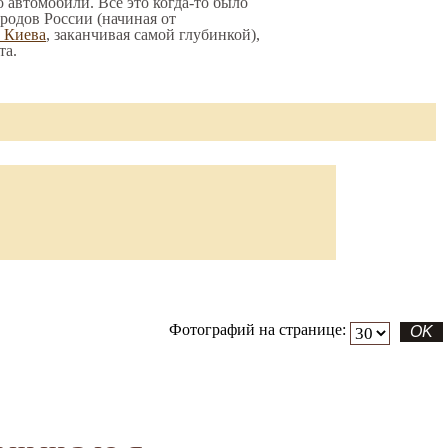
о автомобили. Все это когда-то было
родов России (начиная от
о Киева
, заканчивая самой глубинкой),
та.
Фотографий на странице: