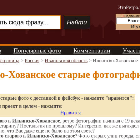
ЭтоРетро.
(!)
Подпишись
И у
о
Популярные фото
Комментарии
Участ
 страница
>
Россия
>
Ивановская область
> Ильинско-Хованское
о-Хованское старые фотограф
старые фото с доставкой в фейсбук - нажмите "нравится":
 проект в целом - нажмите:
Нравится
го г. Ильинско-Хованское
, ретро фотографии начиная с 19 века
старину? Ностальгия по прошлому? Интересно, как же выгляде
но, что Вас даже еще не было на этом свете?
о старого г. Ильинско-Хованское
? Фото старых улиц города, с