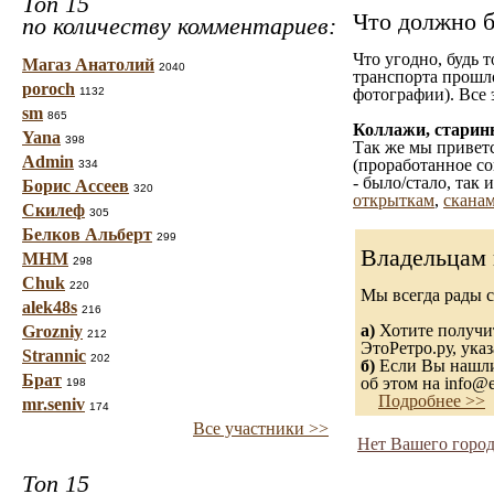
Топ 15
Что должно б
по количеству комментариев:
Что угодно, будь 
Магаз Анатолий
2040
транспорта прошл
poroch
1132
фотографии). Все 
sm
865
Коллажи, старин
Yana
398
Так же мы приветс
Admin
(проработанное со
334
- было/стало, так
Борис Ассеев
320
открыткам
,
сканам
Скилеф
305
Белков Альберт
299
Владельцам 
МНМ
298
Chuk
220
Мы всегда рады 
alek48s
216
а)
Хотите получит
Grozniy
212
ЭтоРетро.ру, ука
Strannic
202
б)
Если Вы нашли 
Брат
об этом на info@e
198
Подробнее >>
mr.seniv
174
Все участники >>
Нет Вашего город
Топ 15