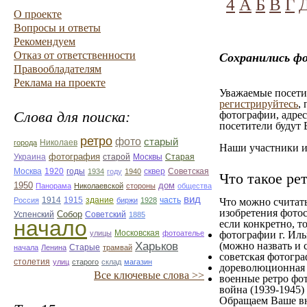
4
А
Б
В
Г
О проекте
Вопросы и ответы
Рекомендуем
Отказ от ответственности
Сохранились фо
Правообладателям
Реклама на проекте
Уважаемые посетит
регистрируйтесь
,
Слова для поиска:
фотографии, адрес
посетители будут 
ретро
фото
старый
Николаев
города
Наши участники им
фотография
Украина
Старая
старой
Москвы
Москва
1920
годы
сквер
1934
году
1940
Советская
Что такое ре
1950
дом
Панорама
Николаевской
стороны
общества
вид
1914
1915
здание
Россия
биржи
1928
часть
Что можно считат
изобретения фотос
Собор
Успенский
Советский
1885
начало
если конкретно, то
улицы
Московская
фотоателье
фотографии г. Иль
Харьков
(можно назвать и 
Старые
начала
Ленина
трамвай
советская фотограф
столетия
улиц
старого
склад
магазин
дореволюционная ф
Все ключевые слова >>
военные ретро фот
война (1939-1945)
Обращаем Ваше вн