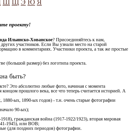
Ч
Ш
Щ
Э
Ю
Я
ите проекту!
ода Ильинско-Хованское
? Присоединяйтесь к нам,
 других участников. Если Вы узнали место на старой
формацию в комментариях. Участники проекта, а так же простые
е (большой размер) без логотипа проекта.
жна быть?
кте? Это абсолютно любые фото, начиная c момента
 концом прошлого века, все что теперь считается историей. А
 1880-ых, 1890-ых годов) - т.н. очень старые фотографии
 начало 90-ых);
1918), гражданская война (1917-1922/1923), вторая мировая
941-1945), или ВОВ;
ые (для поздних периодов) фотографии.