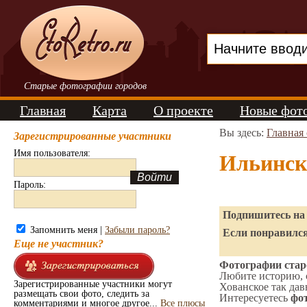
Старые фотографии городов
Главная
Карта
О проекте
Новые фот
Вы здесь:
Главная
Зарегистрированные участники
Имя пользователя:
Ильинск
Пароль:
Подпишитесь на 
Запомнить меня |
Забыли пароль?
Если понравился
Еще не участник?
Фотографии старо
Любите историю, 
Зарегистрированные участники могут
Хованское так дав
размещать свои фото, следить за
Интересуетесь
фот
комментариями и многое другое...
Все плюсы