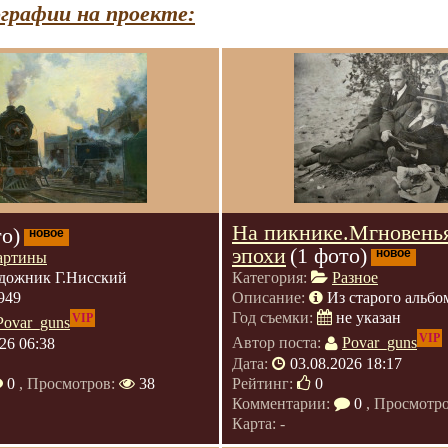
графии на проекте:
На пикнике.Мгновень
то)
новое
эпохи
(1 фото)
новое
артины
дожник Г.Нисский
Категория:
Разное
949
Описание:
Из старого альбо
Год съемки:
не указан
VIP
Povar_guns
VIP
26 06:38
Автор поста:
Povar_guns
Дата:
03.08.2026 18:17
0
, Просмотров:
38
Рейтинг:
0
Комментарии:
0
, Просмотр
Карта: -