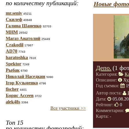
по количеству публикаций:
Новые фото
mr.seniv
45211
Скилеф
40848
Галина Шаненко
32703
МНМ
26542
Магаз Анатолий
25449
Crakodil
17967
AD70
7743
haratoshka
7618
Spektor
7249
Депо.
(1 фо
Рыбак
6790
Категория:
К
Николай Наседкин
5090
Описание:
Ху
Ігор Кузьменко
4796
Год съемки:
1
fischer
4401
Автор поста:
Борис Ассеев
3722
Дата:
05.08.20
alek48s
3394
Рейтинг:
0
Все участники >>
Комментарии:
Карта: -
Топ 15
по количеству фотографий: