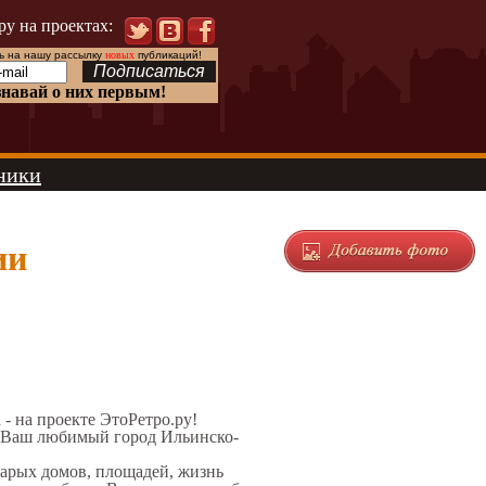
ру на проектах:
 на нашу рассылку
новых
публикаций!
знавай о них первым!
ники
ии
 - на проекте ЭтоРетро.ру!
л Ваш любимый город Ильинско-
тарых домов, площадей, жизнь