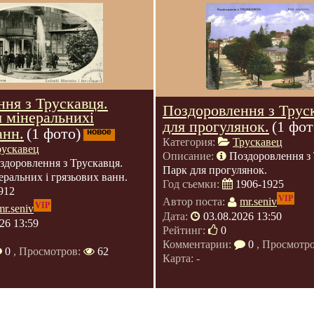
ня з Трускавця.
Поздоровлення з Трус
 мінеральнихі
для прогулянок.
(1 фот
анн.
(1 фото)
новое
Категория:
Трускавец
рускавец
Описание:
Поздоровлення з 
здоровлення з Трускавця.
Парк для прогулянок.
еральних і грязьових ванн.
Год съемки:
1906-1925
912
VIP
Автор поста:
mr.seniv
VIP
mr.seniv
Дата:
03.08.2026 13:50
26 13:59
Рейтинг:
0
Комментарии:
0
, Просмотр
0
, Просмотров:
62
Карта: -