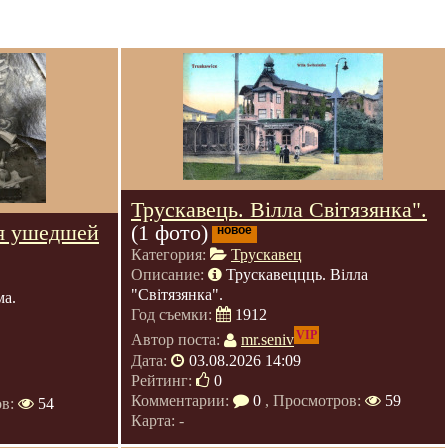
Трускавець. Вілла Світязянка".
я ушедшей
(1 фото)
новое
Категория:
Трускавец
Описание:
Трускавеццць. Вілла
"Світязянка".
ма.
Год съемки:
1912
VIP
Автор поста:
mr.seniv
Дата:
03.08.2026 14:09
Рейтинг:
0
Комментарии:
0
, Просмотров:
59
ов:
54
Карта: -