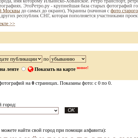
орода, имя которому Ильинско-Хованское. Ретро транспорт, ретр
тографиях. ЭтоРетро.ру - крупнейшая база старых фотографий го
ой Москвы
до самых до окраин), Украины (начиная с
фото старог
е других республик СНГ, которая пополняется участниками проек
екте >>
по
новое!
на ленте
Показать на карте
фотографий на
0
страницах. Показаны фото: с 0 по 0.
 город:
можете найти свой город при помощи алфавита):