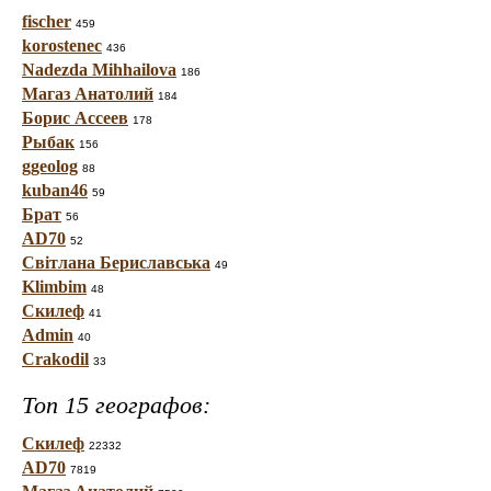
fischer
459
korostenec
436
Nadezda Mihhailova
186
Магаз Анатолий
184
Борис Ассеев
178
Рыбак
156
ggeolog
88
kuban46
59
Брат
56
AD70
52
Світлана Бериславська
49
Klimbim
48
Скилеф
41
Admin
40
Crakodil
33
Топ 15 географов:
Скилеф
22332
AD70
7819