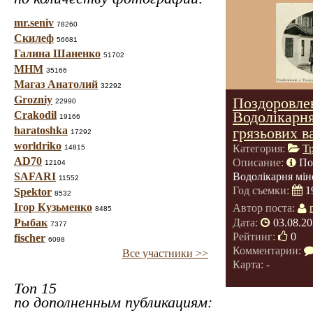
mr.seniv
78260
Скилеф
56681
Галина Шаненко
51702
МНМ
35166
Магаз Анатолий
32292
Grozniy
Поздоровлен
22990
Водолікарня
Crakodil
19166
haratoshka
грязьових в
17292
worldriko
Категория:
Т
14815
AD70
Описание:
По
12104
SAFARI
Водолікарня мін
11552
Год съемки:
1
Spektor
8532
Ігор Кузьменко
Автор поста:
8485
Дата:
03.08.20
Рыбак
7377
Рейтинг:
0
fischer
6098
Комментарии:
Все участники >>
Карта: -
Топ 15
по дополненным публикациям: