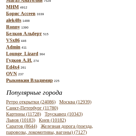
Магаз Анатолий
7529
МНМ
4912
Борис Ассеев
3339
alek48s
1488
Ronny
1390
Белков Альберт
515
VSx86
446
Admin
411
Lounge_Lizard
364
Гудков А.И.
274
Ed4x4
261
OVN
237
Рыковкин Владимир
225
Популярные города
Ретро открытки (24086)
Москва (12939)
Санкт-Петербург (11780)
Картины (11728)
Трускавец (10343)
Львов (10183)
Киев (10182)
Саратов (8644)
Железная дорога (поезда,
паровозы, локомотивы, вагоны) (7127)