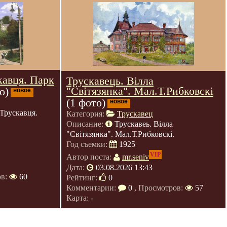
кавця. Парк
Трускавець. Вілла
"Світязянка". Мал.Т.Рибковскі
о)
новое
(1 фото)
новое
Трускавця.
Категория:
Трускавец
Описание:
Трускавеь. Вілла
"Світязянка". Мал.Т.Рибковскі.
Год съемки:
1925
VIP
Автор поста:
mr.seniv
Дата:
03.08.2026 13:43
ов:
60
Рейтинг:
0
Комментарии:
0
, Просмотров:
57
Карта: -