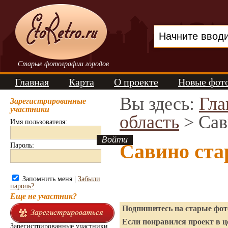
Старые фотографии городов
Главная
Карта
О проекте
Новые фот
Вы здесь:
Гла
Зарегистрированные
участники
область
> Сав
Имя пользователя:
Савино ста
Пароль:
Запомнить меня |
Забыли
пароль?
Еще не участник?
Подпишитесь на старые фото
Если понравился проект в ц
Зарегистрированные участники