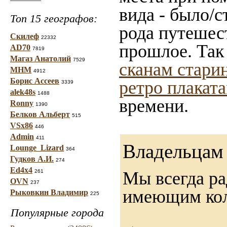
вида - было/с
Топ 15 географов:
рода путешес
Скилеф
22332
прошлое. Так
AD70
7819
Магаз Анатолий
7529
сканам стари
МНМ
4912
Борис Ассеев
ретро плакат
3339
alek48s
1488
времени.
Ronny
1390
Белков Альберт
515
VSx86
446
Admin
411
Владельцам 
Lounge_Lizard
364
Гудков А.И.
274
Ed4x4
261
Мы всегда ра
OVN
237
имеющим ко
Рыковкин Владимир
225
Популярные города