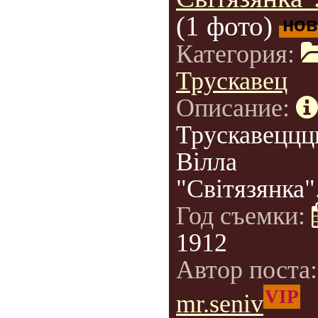
(1 фото)
нов
Категория:
Трускавец
Описание:
Трускавеццц
Вілла
"Світязянка"
Год съемки:
1912
Автор поста
VIP
mr.seniv