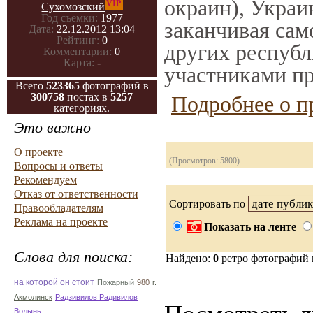
окраин), Украи
VIP
Сухомозский
Год съемки:
1977
заканчивая само
Дата:
22.12.2012 13:04
Рейтинг:
0
других республ
Комментарии:
0
Карта:
-
участниками пр
Всего
523365
фотографий в
300758
постах в
5257
Подробнее о п
категориях.
Это важно
О проекте
(Просмотров: 5800)
Вопросы и ответы
Рекомендуем
Отказ от ответственности
Сортировать по
Правообладателям
Реклама на проекте
Показать на ленте
Слова для поиска:
Найдено:
0
ретро фотографий
на которой он стоит
Пожарный
980
г.
Акмолинск
Радзивилов Радивилов
Волынь