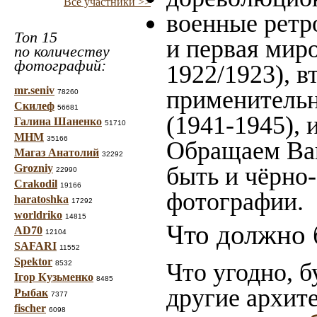
Все участники >>
военные ретр
Топ 15
и первая миро
по количеству
фотографий:
1922/1923), в
mr.seniv
применительн
78260
Скилеф
56681
(1941-1945),
Галина Шаненко
51710
МНМ
35166
Обращаем Ваш
Магаз Анатолий
32292
Grozniy
быть и чёрно-
22990
Crakodil
19166
фотографии.
haratoshka
17292
worldriko
14815
Что должно 
AD70
12104
SAFARI
11552
Spektor
Что угодно, б
8532
Ігор Кузьменко
8485
другие архит
Рыбак
7377
fischer
6098