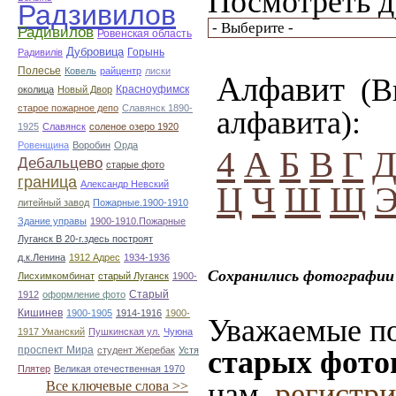
Посмотреть д
Радзивилов
Радивилов
Ровенская область
Дубровица
Горынь
Радивилiв
Полесье
Ковель
райцентр
лиски
Алфавит
(Вы
Красноуфимск
околица
Новый Двор
старое пожарное депо
Славянск 1890-
алфавита):
1925
Славянск
соленое озеро 1920
Ровенщина
Воробин
Орда
4
А
Б
В
Г
Дебальцево
старые фото
граница
Александр Невский
Ц
Ч
Ш
Щ
литейный завод
Пожарные.1900-1910
Здание управы
1900-1910.Пожарные
Луганск В 20-г.здесь построят
д.к.Ленина
1912 Адрес
1934-1936
Сохранились фотографии 
Лисхимкомбинат
старый Луганск
1900-
Старый
1912
оформление фото
Кишинев
1900-1905
1914-1916
1900-
Уважаемые по
1917 Уманский
Пушкинская ул.
Чуюна
проспект Мира
студент Жеребак
Устя
старых фото
Плятер
Великая отечественная 1970
нам,
регистр
Все ключевые слова >>