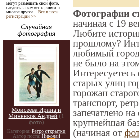
могут размещать свои фото,
следить за комментариями и
Фотографии ст
многое другое...
Все плюсы
регистрации >>
начиная с 19 ве
Случайная
Любите историю
фотография
прошлому? Инт
любимый город 
не было на этом
Интересуетесь
старых улиц го
горожан старог
транспорт, ретр
Моисеева Ирина и
запечатлено на
Миненков Андрей
(1
крупнейшая баз
фото)
(начиная от
фо
Категория:
Ретро открытки
Автор поста:
Николай