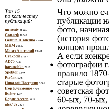
Что можно сч
Топ 15
по количеству
публикации н
публикаций:
фото, начина
mr.seniv
45211
Скилеф
(история фото
40848
Галина Шаненко
32703
концом прошло
МНМ
26542
Магаз Анатолий
25449
А если конкре
Crakodil
17967
AD70
фотографии г.
7743
haratoshka
7618
правило 1870-
Spektor
7249
Рыбак
6790
старые фотог
Николай Наседкин
5090
советская фот
Ігор Кузьменко
4796
fischer
4401
60-ых, 70-ых,
Борис Ассеев
3722
alek48s
3394
дореволюцион