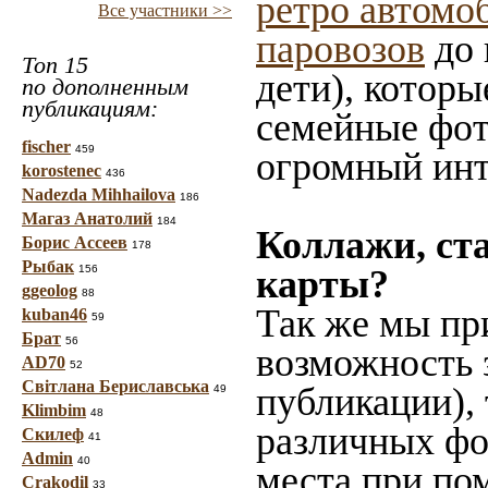
ретро автомо
Все участники >>
паровозов
до 
Топ 15
дети), которы
по дополненным
публикациям:
семейные фот
fischer
459
огромный инт
korostenec
436
Nadezda Mihhailova
186
Магаз Анатолий
184
Коллажи, ст
Борис Ассеев
178
Рыбак
156
карты?
ggeolog
88
Так же мы пр
kuban46
59
Брат
56
возможность 
AD70
52
Світлана Бериславська
публикации),
49
Klimbim
48
различных фот
Скилеф
41
Admin
40
места при по
Crakodil
33