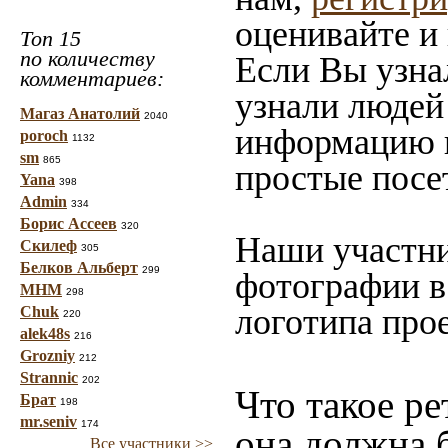
оценивайте и
Топ 15
по количеству
Если Вы узна
комментариев:
узнали людей 
Магаз Анатолий
2040
информацию в
poroch
1132
sm
865
простые посе
Yana
398
Admin
334
Борис Ассеев
320
Наши участни
Скилеф
305
Белков Альберт
299
фотографии в
МНМ
298
логотипа прое
Chuk
220
alek48s
216
Grozniy
212
Strannic
202
Что такое ре
Брат
198
mr.seniv
174
она должна 
Все участники >>