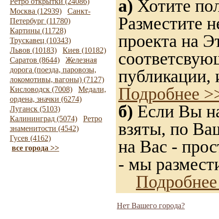
а)
Хотите пол
Ретро открытки (24086)
Москва (12939)
Санкт-
Разместите н
Петербург (11780)
Картины (11728)
проекта на Э
Трускавец (10343)
Львов (10183)
Киев (10182)
соответсвую
Саратов (8644)
Железная
дорога (поезда, паровозы,
публикации, 
локомотивы, вагоны) (7127)
Подробнее >
Кисловодск (7008)
Медали,
ордена, значки (6274)
б)
Если Вы на
Луганск (5103)
Калининград (5074)
Ретро
взяты, по Ва
знаменитости (4542)
Гусев (4162)
на Вас - прос
все города >>
- мы размест
Подробнее
Нет Вашего города?