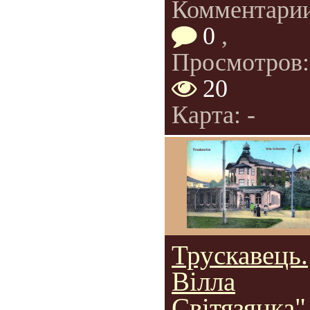
Комментарии
0
,
Просмотров:
20
Карта: -
Трускавець.
Вілла
Світязянка"