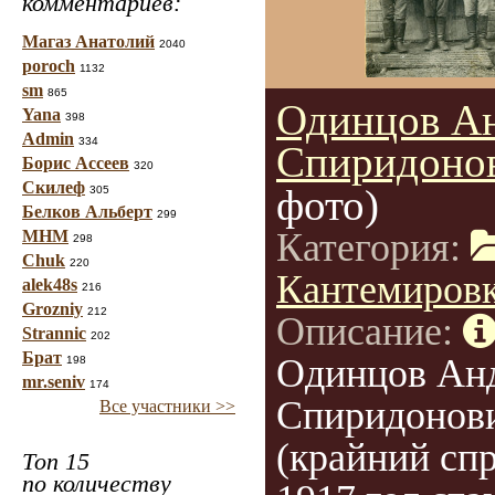
комментариев:
Магаз Анатолий
2040
poroch
1132
sm
865
Одинцов А
Yana
398
Admin
334
Спиридоно
Борис Ассеев
320
Скилеф
фото)
305
Белков Альберт
299
Категория:
МНМ
298
Chuk
220
Кантемиров
alek48s
216
Grozniy
212
Описание:
Strannic
202
Брат
Одинцов Ан
198
mr.seniv
174
Спиридонов
Все участники >>
(крайний спр
Топ 15
по количеству