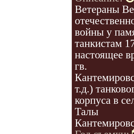
Ветераны Ве
отечественн
войны у пам
танкистам 1
настоящее в
гв.
Кантемировс
т.д.) танково
корпуса в се
Талы
Кантемировск