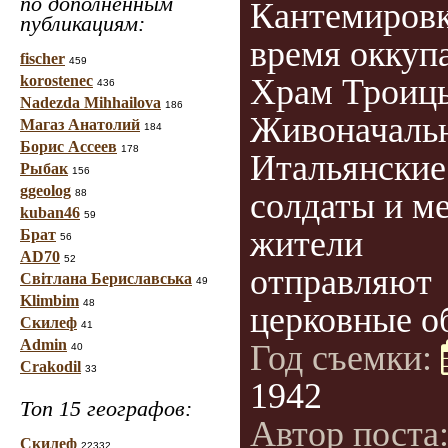
по дополненным
Кантемировк
публикациям:
время оккуп
fischer
459
korostenec
Храм Троиц
436
Nadezda Mihhailova
186
Живоначаль
Магаз Анатолий
184
Борис Ассеев
178
Итальянские
Рыбак
156
ggeolog
солдаты и м
88
kuban46
59
жители
Брат
56
AD70
52
отправляют
Світлана Бериславська
49
Klimbim
48
церковные о
Скилеф
41
Admin
Год съемки:
40
Crakodil
33
1942
Топ 15 географов:
Автор поста
Скилеф
22332