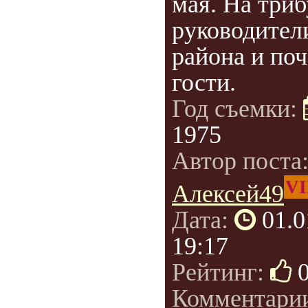
мая. На три
руководител
района и по
гости.
Год съемки:
1975
Автор поста
VI
Алексей49
Дата:
01.0
19:17
Рейтинг:
Комментари