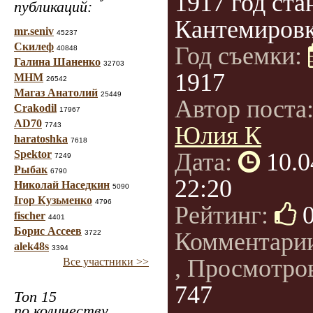
1917 год ста
публикаций:
Кантемиров
mr.seniv
45237
Скилеф
Год съемки:
40848
Галина Шаненко
32703
1917
МНМ
26542
Магаз Анатолий
25449
Автор поста
Crakodil
17967
AD70
7743
Юлия К
haratoshka
7618
Spektor
Дата:
10.0
7249
Рыбак
6790
22:20
Николай Наседкин
5090
Ігор Кузьменко
4796
Рейтинг:
fischer
4401
Борис Ассеев
Комментари
3722
alek48s
3394
, Просмотро
Все участники >>
747
Топ 15
по количеству