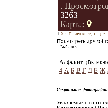
, Просмотро
3263
Карта:
1
2
»
Последняя страница »
Посмотреть другой г
Алфавит
(Вы может
4
А
Б
В
Г
Д
Е
Ж
Сохранились фотографии 
Уважаемые посетител
Кантемировка
? При