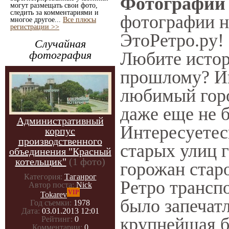
Фотографии 
могут размещать свои фото,
следить за комментариями и
фотографии на
многое другое...
Все плюсы
регистрации >>
ЭтоРетро.ру!
Случайная
фотография
Любите истор
прошлому? Ин
любимый горо
даже еще не б
Административный
Интересуете
корпус
производственного
старых улиц 
объединения "Красный
котельщик"
(1 фото)
горожан стар
Категория:
Таганрог
Ретро транспо
Автор поста:
Nick
VIP
Tokarev
было запечат
Год съемки:
1978
Дата:
03.01.2013 12:01
крупнейшая б
Рейтинг:
0
Комментарии:
0