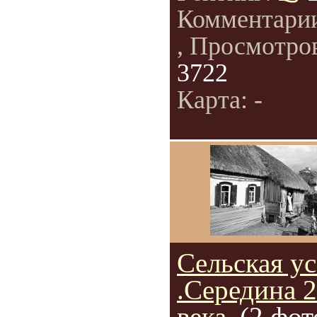
Комментари
, Просмотро
3722
Карта: -
Сельская у
.Середина 2
века.
(2 фот