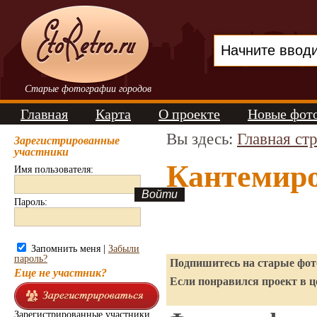
Старые фотографии городов
Главная
Карта
О проекте
Новые фот
Вы здесь:
Главная ст
Зарегистрированные
участники
Кантемиро
Имя пользователя:
Пароль:
Запомнить меня |
Забыли
пароль?
Подпишитесь на старые фото
Еще не участник?
Если понравился проект в ц
Зарегистрированные участники