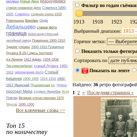
Красноуфимск
околица
Новый Двор
Фильтр по годам съёмки
старое пожарное депо
Славянск 1890-
1925
Славянск
соленое озеро 1920
1913
1918
1923
19
Ровенщина
Воробин
Орда
Дебальцево
старые фото
Выбранный диапазон:
граница
Александр Невский
литейный завод
Пожарные.1900-1910
Горячие метки:
Здание управы
1900-1910.Пожарные
Показать только фотогра
Луганск В 20-г.здесь построят
д.к.Ленина
1912 Адрес
1934-1936
Сортировать по
Лисхимкомбинат
старый Луганск
1900-
Показать на ленте
Старый
1912
оформление фото
Кишинев
1900-1905
1914-1916
1900-
Найдено:
36
ретро фотографи
1917 Уманский
Пушкинская ул.
Чуюна
проспект Мира
студент Жеребак
Устя
1
2
»
Последняя страница »
Плятер
Великая отечественная 1970
Урусов
1890-1900
Все ключевые слова >>
Топ 15
по количеству