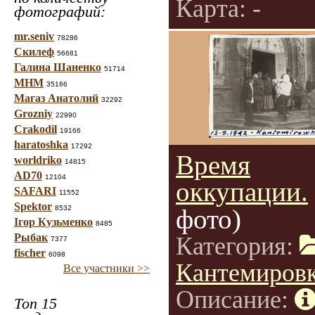
Карта: -
фотографий:
mr.seniv
78286
Скилеф
56681
Галина Шаненко
51714
МНМ
35166
Магаз Анатолий
32292
Grozniy
22990
Crakodil
19166
haratoshka
17292
Время
worldriko
14815
AD70
12104
оккупации.
SAFARI
11552
Spektor
8532
фото)
Ігор Кузьменко
8485
Рыбак
Категория:
7377
fischer
6098
Кантемиров
Все участники >>
Описание:
Топ 15