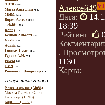
AD70
VI
7819
Алексей49
Магаз Анатолий
7529
Дата:
14.1
МНМ
4912
Борис Ассеев
3339
18:39
alek48s
1488
Ronny
1390
Рейтинг:
Белков Альберт
515
VSx86
Комментари
446
Admin
411
, Просмотро
Lounge_Lizard
364
Гудков А.И.
274
1130
Ed4x4
261
OVN
237
Карта: -
Рыковкин Владимир
225
Популярные города
Ретро открытки (24086)
Москва (12939)
Санкт-
Петербург (11780)
Картины (11730)