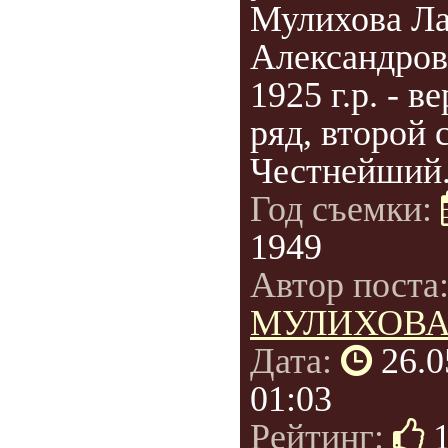
Мулихова Ла
Александров
1925 г.р. - в
ряд, второй 
Честнейший.
Год съемки:
1949
Автор поста
МУЛИХОВ
Дата:
26.0
01:03
Рейтинг: