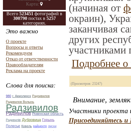
Карта:
(начиная от
ф
Всего
523451
фотографий в
окраин), Укр
300790
постах в
5257
категориях.
заканчивая са
Это важно
других респу
О проекте
участниками 
Вопросы и ответы
Рекомендуем
Отказ от ответственности
Подробнее о 
Правообладателям
Реклама на проекте
Слова для поиска:
(Просмотров: 23247)
980
г. Акмолинск
Радзивилов
Внимание, земляк
Радивилов Волынь
Радзивилов
Участники проекта и
Радивилов
Ровенская область
Присоединяйтесь и 
Дубровица
Горынь
Радивилiв
Полесье
Ковель
райцентр
лиски