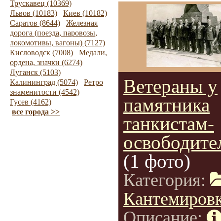
Трускавец (10369)
Львов (10183)
Киев (10182)
Саратов (8644)
Железная
дорога (поезда, паровозы,
локомотивы, вагоны) (7127)
Кисловодск (7008)
Медали,
ордена, значки (6274)
Луганск (5103)
Ветераны у
Калининград (5074)
Ретро
знаменитости (4542)
памятника
Гусев (4162)
все города >>
танкистам-
освободите
(1 фото)
Категория:
Кантемиров
Описание: