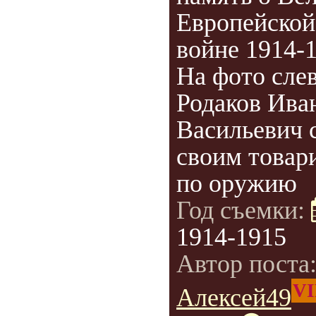
Европейской
войне 1914-1
На фото сле
Родаков Ива
Васильевич 
своим това
по оружию
Год съемки:
1914-1915
Автор поста
VI
Алексей49