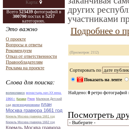
заканчивая само
Карта:
других республ
Всего
523439
фотографий в
участниками пр
300790
постах в
5257
категориях.
Это важно
Подробнее о п
О проекте
Вопросы и ответы
Рекомендуем
(Просмотров: 2112)
Отказ от ответственности
Правообладателям
Реклама на проекте
Сортировать по
Показать на ленте
Слова для поиска:
Найдено:
0
ретро фотографий
волоколамск
монастырь.нач.ХХ века.
1964 г.
Казаки
Ржев
Малюков Детский
план
сад
железнодорожники
Москва гравюра 1661 год
Посмотреть дру
Кремль Москва гравюра 1661 год
Кремль Москва гравюра 1662 год
Кремль Москва гравюра