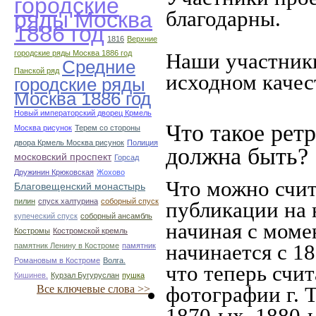
городские
благодарны.
ряды Москва
1886 год
1816
Верхние
городские ряды Москва 1886 год
Наши участники
Средние
Панской ряд
исходном качес
городские ряды
Москва 1886 год
Новый императорский дворец Крмель
Что такое рет
Москва рисунок
Терем со стороны
двора Крмель Москва рисунок
Полиция
должна быть?
московский проспект
Горсад
Дружинин Крюковская
Жохово
Что можно счит
Благовещенский монастырь
пилин
спуск халтурина
соборный спуск
публикации на 
купеческий спуск
соборный ансамбль
начиная c моме
Костромы
Костромской кремль
начинается с 18
памятник Ленину в Костроме
памятник
Романовым в Костроме
Волга.
что теперь счит
Кишинев.
Курзал Бугуруслан
пушка
фотографии г. 
Все ключевые слова >>
1870-ых, 1880-ы