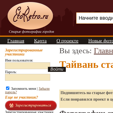
Старые фотографии городов
Главная
Карта
О проекте
Новые фот
Вы здесь:
Главн
Зарегистрированные
участники
Имя пользователя:
Тайвань ст
Пароль:
Запомнить меня |
Забыли
пароль?
Подпишитесь на старые фото
Еще не участник?
Если понравился проект в ц
Зарегистрированные участники