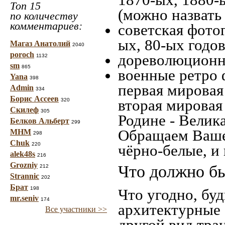
Топ 15
(можно назвать
по количеству
комментариев:
советская фотог
ых, 80-ых годов
Магаз Анатолий
2040
poroch
дореволюционна
1132
sm
865
военные ретро 
Yana
398
первая мировая 
Admin
334
Борис Ассеев
вторая мировая
320
Скилеф
305
Родине - Велик
Белков Альберт
299
Обращаем Ваше
МНМ
298
Chuk
220
чёрно-белые, и
alek48s
216
Grozniy
Что должно бы
212
Strannic
202
Брат
198
Что угодно, буд
mr.seniv
174
архитектурные 
Все участники >>
другой вид тра