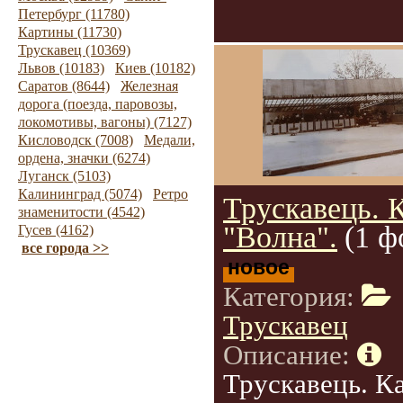
Петербург (11780)
Картины (11730)
Трускавец (10369)
Львов (10183)
Киев (10182)
Саратов (8644)
Железная
дорога (поезда, паровозы,
локомотивы, вагоны) (7127)
Кисловодск (7008)
Медали,
ордена, значки (6274)
Луганск (5103)
Калининград (5074)
Ретро
Трускавець. 
знаменитости (4542)
"Волна".
(1 ф
Гусев (4162)
все города >>
новое
Категория:
Трускавец
Описание:
Трускавець. К