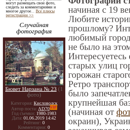
Фотографии ст
могут размещать свои фото,
начиная с 19 ве
следить за комментариями и
многое другое...
Все плюсы
регистрации >>
Любите историю
Случайная
прошлому? Инт
фотография
любимый город 
не было на этом
Интересуетесь
старых улиц го
горожан старог
Ретро транспорт
Бювет Нарзана № 23
(1
было запечатле
фото)
крупнейшая баз
Категория:
Кисловодск
VIP
Автор поста:
AD70
(начиная от
фо
Год съемки:
1980-1983
Дата:
01.06.2019 14:42
окраин), Украи
Рейтинг:
0
Комментарии:
0