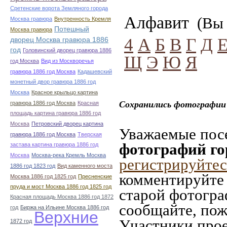
Сретенские ворота Земляного города
Алфавит
(Вы 
Москва гравюра
Внутренность Кремля
Потешный
Москва гравюра
4
А
Б
В
Г
Д
дворец Москва гравюра 1886
год
Головинский дворец гравюра 1886
Щ
Э
Ю
Я
год Москва
Вид из Москворечья
гравюра 1886 год Москва
Кадашевский
монетный двор гравюра 1886 год
Москва
Красное крыльцо картина
Сохранились фотографии 
гравюра 1886 год Москва
Красная
площадь картина гравюра 1886 год
Москва
Петровский дворец картина
Уважаемые посе
гравюра 1886 год Москва
Тверская
фотографий го
застава картина гравюра 1886 год
Москва
Москва-река Кремль Москва
регистрируйтес
1886 год 1823 год
Вид каменного моста
комментируйте 
Москва 1886 год 1825 год
Пресненские
пруда и мост Москва 1886 год 1825 год
старой фотограф
Красная площадь Москва 1886 год 1872
сообщайте, пож
год
Биржа на Ильине Москва 1886 год
Верхние
Участники прое
1872 год