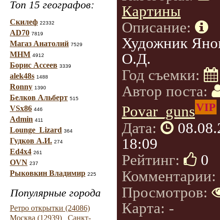
Топ 15 географов:
Картины
Скилеф
Описание:
22332
AD70
7819
Художник Яно
Магаз Анатолий
7529
МНМ
О.Д.
4912
Борис Ассеев
3339
Год съемки:
alek48s
1488
Ronny
Автор поста:
1390
Белков Альберт
515
VIP
Povar_guns
VSx86
446
Admin
411
Дата:
08.08
Lounge_Lizard
364
18:09
Гудков А.И.
274
Ed4x4
261
Рейтинг:
0
OVN
237
Комментарии:
Рыковкин Владимир
225
Просмотров:
Популярные города
Карта: -
Ретро открытки (24086)
Москва (12939)
Санкт-