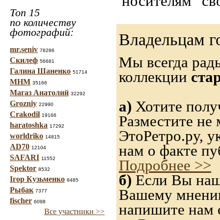
"носителям" св
Топ 15
по количеству
фотографий:
Владельцам г
mr.seniv
78286
Мы всегда рад
Скилеф
56681
Галина Шаненко
коллекции
ста
51714
МНМ
35166
Магаз Анатолий
32292
а)
Хотите получ
Grozniy
22990
Crakodil
19166
Разместите не 
haratoshka
17292
ЭтоРетро.ру, 
worldriko
14815
нам о факте пу
AD70
12104
SAFARI
11552
Подробнее >>
Spektor
8532
б)
Если Вы нашл
Ігор Кузьменко
8485
Рыбак
Вашему мнению,
7377
fischer
6098
напишите нам о
Все участники >>