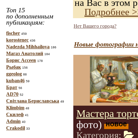
на Вас в этом р
Топ 15
Подробнее >
по дополненным
публикациям:
Нет Вашего города?
fischer
459
korostenec
436
Новые фотографии н
Nadezda Mihhailova
186
Магаз Анатолий
184
Борис Ассеев
178
Рыбак
156
ggeolog
88
kuban46
59
Брат
56
AD70
52
Світлана Бериславська
49
Klimbim
48
Мастера торт
Скилеф
41
Admin
фото)
новое
40
Crakodil
33
Категория: