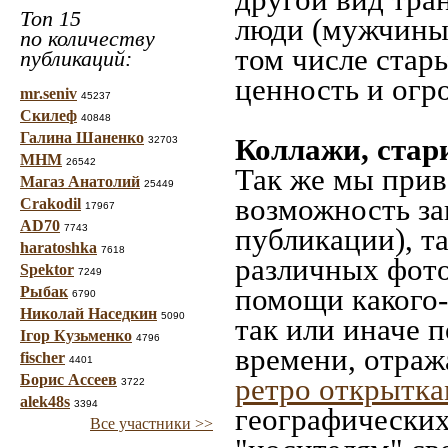
Топ 15
люди (мужчины,
по количеству
том числе стар
публикаций:
ценность и огр
mr.seniv
45237
Скилеф
40848
Галина Шаненко
Коллажи, стар
32703
МНМ
26542
Так же мы прив
Магаз Анатолий
25449
возможность за
Crakodil
17967
AD70
7743
публикации), т
haratoshka
7618
различных фото
Spektor
7249
помощи какого-л
Рыбак
6790
Николай Наседкин
5090
так или иначе 
Ігор Кузьменко
4796
времени, отраж
fischer
4401
Борис Ассеев
ретро открытк
3722
alek48s
3394
географических
Все участники >>