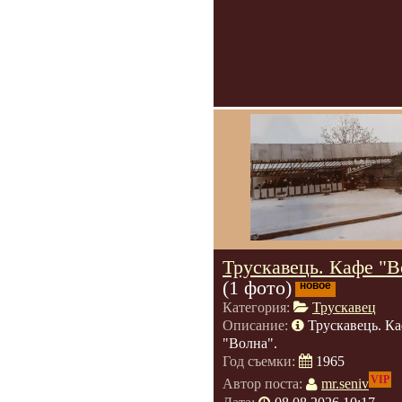
Трускавець. Кафе "В
(1 фото)
новое
Категория:
Трускавец
Описание:
Трускавець. К
"Волна".
Год съемки:
1965
VIP
Автор поста:
mr.seniv