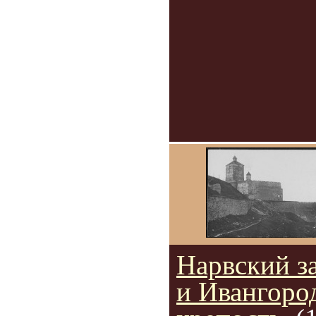
Нарвский з
и Ивангоро