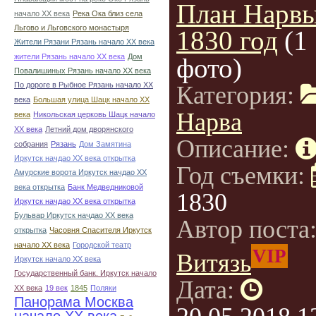
План Нарвы
начало ХХ века
Река Ока близ села
Льгово и Льговского монастыря
1830 год
(1
Жители Рязани Рязань начало ХХ века
жители Рязань начало ХХ века
Дом
фото)
Повалишиных Рязань начало ХХ века
По дороге в Рыбное Рязань начало ХХ
Категория:
века
Большая улица Шацк начало ХХ
Нарва
века
Никольская церковь Шацк начало
ХХ века
Летний дом дворянского
Описание:
собрания
Рязань
Дом Замятина
Иркутск начдао ХХ века открытка
Год съемки:
Амурские ворота Иркутск начдао ХХ
века открытка
Банк Медведниковой
1830
Иркутск начдао ХХ века открытка
Бульвар Иркутск начдао ХХ века
Автор поста
открытка
Часовня Спасителя Иркутск
начало ХХ века
Городской театр
VIP
Витязь
Иркутск начало ХХ века
Государственный банк. Иркутск начало
Дата:
ХХ века
19 век
1845
Поляки
Панорама Москва