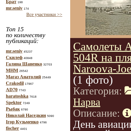
Брат
198
mr.seniv
174
Все участники >>
Топ 15
по количеству
публикаций:
Самолеты A
mr.seniv
45237
504R на пл
Скилеф
40848
Галина Шаненко
Naroova-Joe
32703
МНМ
26542
(1 фото)
Магаз Анатолий
25449
Crakodil
17967
Категория:
AD70
7743
haratoshka
7618
Нарва
Spektor
7249
Рыбак
Описание:
6790
Николай Наседкин
5090
День авиаци
Ігор Кузьменко
4796
fischer
4401