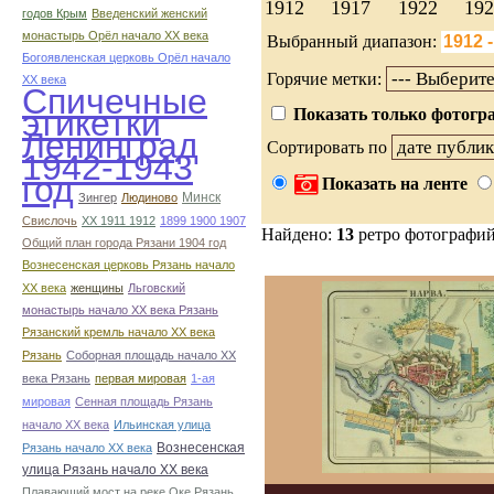
1912
1917
1922
19
годов Крым
Введенский женский
монастырь Орёл начало ХХ века
Выбранный диапазон:
Богоявленская церковь Орёл начало
Горячие метки:
ХХ века
Спичечные
этикетки
Показать только фотогра
Ленинград
Сортировать по
1942-1943
год
Показать на ленте
Минск
Зингер
Людиново
Свислочь
XX 1911 1912
1899 1900 1907
Найдено:
13
ретро фотографи
Общий план города Рязани 1904 год
Вознесенская церковь Рязань начало
ХХ века
женщины
Льговский
монастырь начало ХХ века Рязань
Рязанский кремль начало ХХ века
Рязань
Соборная площадь начало ХХ
века Рязань
первая мировая
1-ая
мировая
Сенная площадь Рязань
начало ХХ века
Ильинская улица
Вознесенская
Рязань начало ХХ века
улица Рязань начало ХХ века
Плавающий мост на реке Оке Рязань