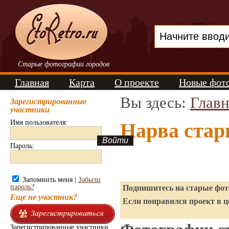
Старые фотографии городов
Главная
Карта
О проекте
Новые фот
Вы здесь:
Главн
Зарегистрированные
участники
Имя пользователя:
Нарва стар
Пароль:
Запомнить меня |
Забыли
пароль?
Подпишитесь на старые фото
Еще не участник?
Если понравился проект в ц
Зарегистрированные участники