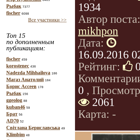
1934
Рыбак
7377
fischer
6098
Автор поста
Все участники >>
mikhpon
Топ 15
Дата:
по дополненным
публикациям:
16.09.2016 0
fischer
459
Рейтинг:
korostenec
436
Nadezda Mihhailova
186
Комментари
Магаз Анатолий
184
Борис Ассеев
0
, Просмотр
178
Рыбак
156
2061
ggeolog
88
kuban46
59
Карта: -
Брат
56
AD70
52
Світлана Бериславська
49
Klimbim
48