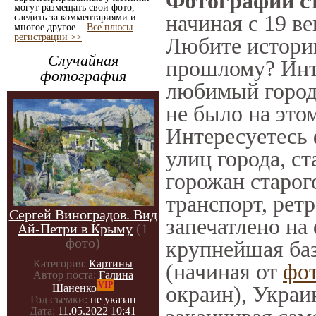
Фотографии ст
могут размещать свои фото,
начиная с 19 ве
следить за комментариями и
многое другое...
Все плюсы
регистрации >>
Любите историю
Случайная
прошлому? Инт
фотография
любимый город 
не было на этом
Интересуетесь
улиц города, с
горожан старог
транспорт, ретр
Сергей Виноградов. Вид
запечатлено на
Ай-Петри в Крыму
(1
фото)
крупнейшая баз
Категория:
Картины
(начиная от
фо
Автор поста:
Галина
VIP
окраин), Украи
Шаненко
Год съемки:
не указан
Дата:
11.05.2022 10:41