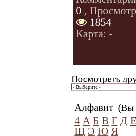
0
, Просмотр
1854
Карта: -
Посмотреть дру
Алфавит
(Вы 
4
А
Б
В
Г
Д
Щ
Э
Ю
Я