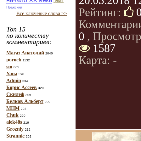
20.05.2018 1
начало ХХ века
Губин.
Пражский
Рейтинг:
Все ключевые слова >>
Комментари
Топ 15
0
, Просмотр
по количеству
комментариев:
1587
Магаз Анатолий
2040
Карта: -
poroch
1132
sm
865
Yana
398
Admin
334
Борис Ассеев
320
Скилеф
305
Белков Альберт
299
МНМ
298
Chuk
220
alek48s
216
Grozniy
212
Strannic
202