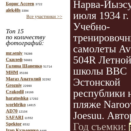
Нарва-Йыэсу
Борис Ассеев
3722
alek48s
3394
июля 1934 г.
Все участники >>
Учебно-
Топ 15
тренировоч
по количеству
фотографий:
самолеты Av
mr.seniv
78286
504R Летно
Скилеф
56681
Галина Шаненко
51714
школы ВВС
МНМ
35166
Магаз Анатолий
Эстонской
32292
Grozniy
22990
республики 
Crakodil
19166
haratoshka
17292
пляже Naroo
worldriko
14815
AD70
Joesuu. Автор
12104
SAFARI
11552
Год съемки:
Spektor
8532
Ігор Кузьменко
8485