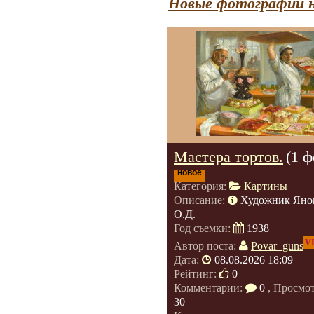
Новые фотографии н
Мастера тортов.
(1 ф
новое
Категория:
Картины
Описание:
Художник Яно
О.Д.
Год съемки:
1938
V
Автор поста:
Povar_guns
Дата:
08.08.2026 18:09
Рейтинг:
0
Комментарии:
0
, Просмо
30