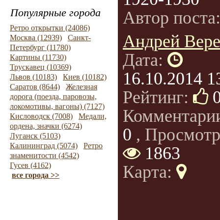
Популярные города
Автор поста
Ретро открытки (24086)
Андрей Вер
Москва (12939)
Санкт-
Петербург (11780)
Дата:
Картины (11730)
Трускавец (10369)
16.10.2014 1
Львов (10183)
Киев (10182)
Саратов (8644)
Железная
Рейтинг:
дорога (поезда, паровозы,
локомотивы, вагоны) (7127)
Комментари
Кисловодск (7008)
Медали,
ордена, значки (6274)
0
, Просмотр
Луганск (5103)
Калининград (5074)
Ретро
1863
знаменитости (4542)
Гусев (4162)
Карта:
все города >>