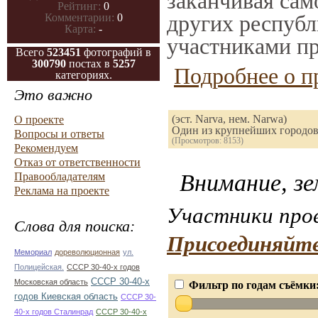
заканчивая само
Рейтинг:
0
других республ
Комментарии:
0
Карта:
-
участниками пр
Всего
523451
фотографий в
300790
постах в
5257
Подробнее о п
категориях.
Это важно
(эст. Narva, нем. Narwa)
О проекте
Один из крупнейших городов
Вопросы и ответы
(Просмотров: 8153)
Рекомендуем
Отказ от ответственности
Внимание, зе
Правообладателям
Реклама на проекте
Участники прое
Слова для поиска:
Присоединяйте
Мемориал
дореволюционная
ул.
Полицейская.
СССР 30-40-х годов
СССР 30-40-х
Московская область
Фильтр по годам съёмки
годов Киевская область
СССР 30-
40-х годов Сталинрад
СССР 30-40-х