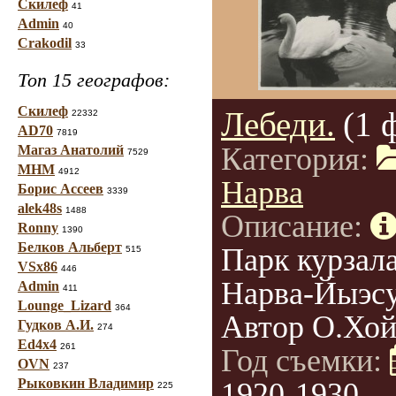
Скилеф
41
Admin
40
Crakodil
33
Топ 15 географов:
Скилеф
Лебеди.
(1 
22332
AD70
7819
Категория:
Магаз Анатолий
7529
МНМ
4912
Нарва
Борис Ассеев
3339
alek48s
1488
Описание:
Ronny
1390
Белков Альберт
Парк курзал
515
VSx86
446
Нарва-Йыэс
Admin
411
Lounge_Lizard
364
Автор О.Хой
Гудков А.И.
274
Ed4x4
261
Год съемки:
OVN
237
Рыковкин Владимир
1920-1930
225