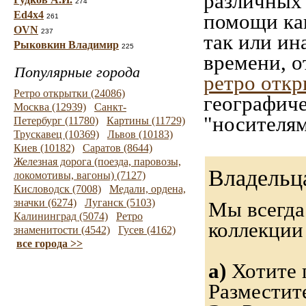
различных 
274
Ed4x4
помощи как
261
OVN
237
так или ин
Рыковкин Владимир
225
времени, о
Популярные города
ретро отк
Ретро открытки (24086)
географиче
Москва (12939)
Санкт-
"носителям
Петербург (11780)
Картины (11729)
Трускавец (10369)
Львов (10183)
Киев (10182)
Саратов (8644)
Железная дорога (поезда, паровозы,
Владельц
локомотивы, вагоны) (7127)
Кисловодск (7008)
Медали, ордена,
значки (6274)
Луганск (5103)
Мы всегда
Калининград (5074)
Ретро
коллекци
знаменитости (4542)
Гусев (4162)
все города >>
а)
Хотите 
Разместит