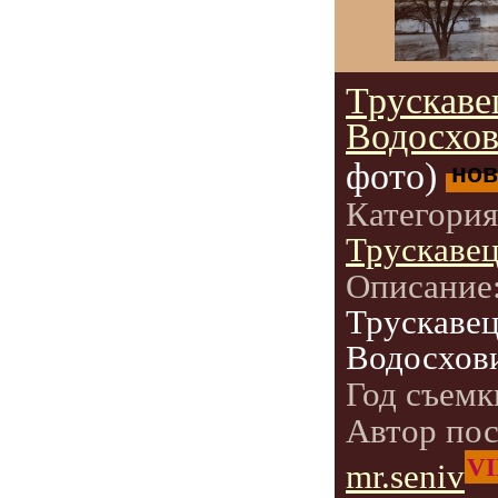
Трускаве
Водосхо
фото)
нов
Категори
Трускаве
Описание
Трускавец
Водосхов
Год съемк
Автор по
VI
mr.seniv