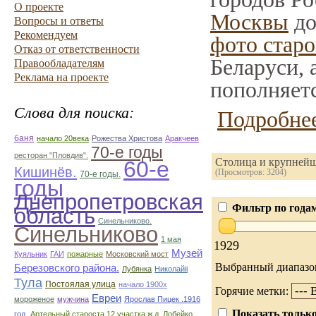
О проекте
Москвы
до
Вопросы и ответы
Рекомендуем
фото старо
Отказ от ответственности
Беларуси, 
Правообладателям
Реклама на проекте
пополняетс
Слова для поиска:
Подробнее
баня
начало 20века
Рожества Христова
Аракчеев
70-е годы
ресторан "Пловдив".
Столица и крупней
60-е
Кишинёв.
(Просмотров: 3204)
70-е годы.
годы
Днепропетровская
Фильтр по года
область
Синельниково.
Синельниково
1 мая
1929
Музей
Куяльник
ГАИ
пожарные
Московский мост
Выбранный диапазо
Березовского района.
Лубянка
Николайii
Тула
Постоялая улица
начало 1900х
Горячие метки:
Евреи
мороженое
мужчина
Ярослав Пицек .1916
Показать только
год.
Артельный староста 12 участка ж.д. Лобейко.