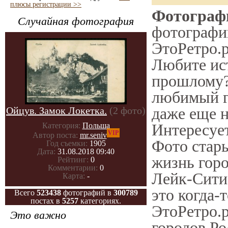
плюсы регистрации >>
Фотографи
Случайная фотография
фотографии
ЭтоРетро.р
Любите ис
прошлому?
любимый г
даже еще н
Ойцув. Замок Локетка.
(2 фото)
Интересуе
Категория:
Польша
VIP
Автор поста:
mr.seniv
Фото стары
Год съемки:
1905
Дата:
31.08.2018 09:40
жизнь горо
Рейтинг:
0
Комментарии:
0
Лейк-Сити.
Карта:
-
это когда-
Всего
523438
фотографий в
300789
постах в
5257
категориях.
ЭтоРетро.р
Это важно
городов Ро