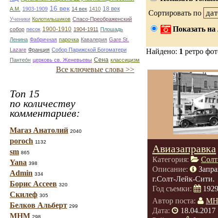
16 век
18 век
А.М.
1903-1909
14 век
1410
Сортировать по
Ученики
Колотильшиков
Спасо-Преображенский
Показать на 
1900-1910
собор
песок
1904-1911
Плошадь
Ленина
Фабричная
парочка
Кавалерия
Gare St.
Lazare
Франция
Собор Парижской Богоматери
Найдено:
1
ретро фо
Сена
Пантео́н
церковь св. Женевьевы
классицизм
Все ключевые слова >>
Топ 15
по количеству
комментариев:
Магаз Анатолий
2040
poroch
1132
Авиазаправка
sm
865
Категория:
Солт
Yana
398
Описание:
Запра
Admin
334
г.Солт-Лейк-Сити.
Борис Ассеев
320
Год съемки:
192
Скилеф
305
Автор поста:
М
Белков Альберт
299
Дата:
18.04.2017 
МНМ
298