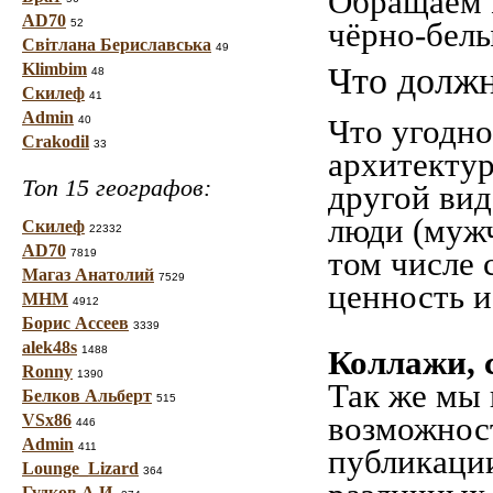
Обращаем 
AD70
чёрно-белы
52
Світлана Бериславська
49
Klimbim
Что должн
48
Скилеф
41
Admin
Что угодно
40
Crakodil
33
архитекту
Топ 15 географов:
другой вид
люди (мужч
Скилеф
22332
AD70
том числе 
7819
Магаз Анатолий
7529
ценность и
МНМ
4912
Борис Ассеев
3339
alek48s
1488
Коллажи, 
Ronny
1390
Так же мы 
Белков Альберт
515
возможност
VSx86
446
Admin
411
публикации
Lounge_Lizard
364
Гудков А.И.