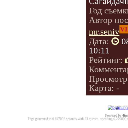
Сагайдачн
Год съемк
Автор по
VI
mr.seniv
Дата:
0
10:11
Рейтинг:
Коммента
Просмотр
Карта: -
Powered by
4im
Page generated in 0.647092 seconds with 23 queries, spending 0.27900