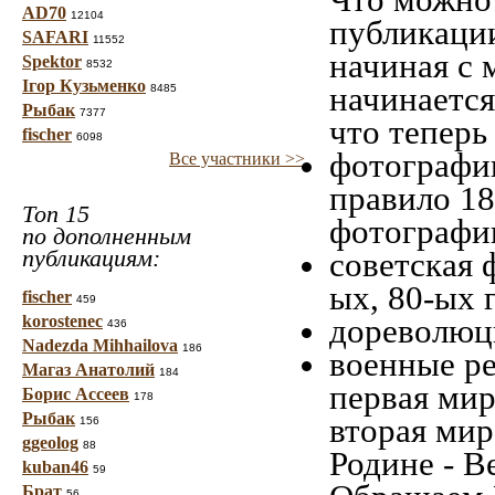
AD70
12104
публикаци
SAFARI
11552
начиная c 
Spektor
8532
Ігор Кузьменко
начинается
8485
Рыбак
7377
что теперь
fischer
6098
фотографии
Все участники >>
правило 18
Топ 15
фотографии
по дополненным
публикациям:
советская 
ых, 80-ых 
fischer
459
korostenec
дореволюци
436
Nadezda Mihhailova
186
военные ре
Магаз Анатолий
184
первая мир
Борис Ассеев
178
Рыбак
вторая мир
156
ggeolog
88
Родине - В
kuban46
59
Брат
56