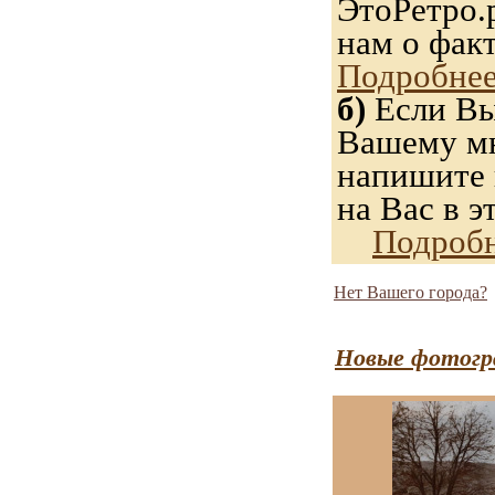
ЭтоРетро.
нам о фак
Подробнее
б)
Если Вы
Вашему мн
напишите н
на Вас в э
Подробн
Нет Вашего города?
Новые фотогр