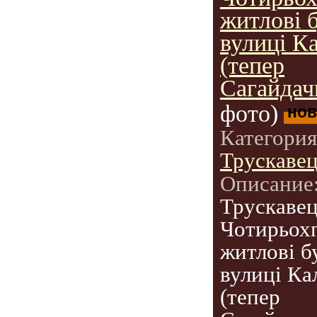
житлові 
вулиці Ка
(тепер
Сагайдачн
фото)
нов
Категори
Трускаве
Описание
Трускавец
Чотирьох
житлові б
вулиці Ка
(тепер