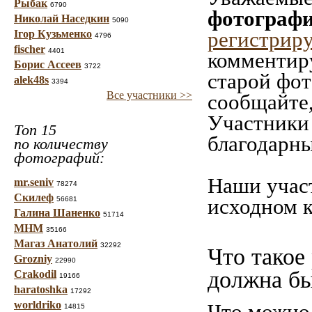
Рыбак
6790
фотографи
Николай Наседкин
5090
регистрир
Ігор Кузьменко
4796
fischer
4401
комментиру
Борис Ассеев
3722
старой фот
alek48s
3394
Все участники >>
сообщайте,
Участники 
Топ 15
благодарны
по количеству
фотографий:
Наши учас
mr.seniv
78274
Скилеф
исходном к
56681
Галина Шаненко
51714
МНМ
35166
Магаз Анатолий
32292
Что такое
Grozniy
22990
должна б
Crakodil
19166
haratoshka
17292
worldriko
Что можно 
14815