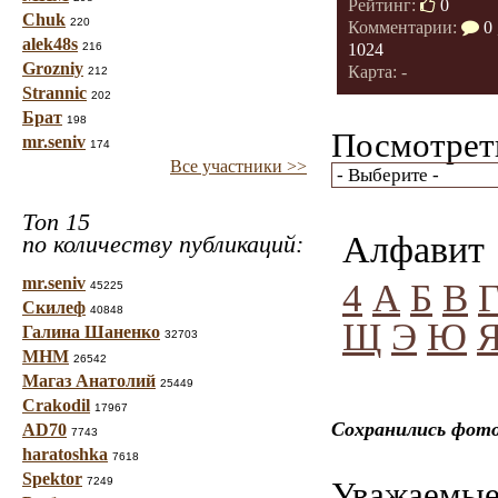
Рейтинг:
0
Chuk
220
Комментарии:
0
alek48s
216
1024
Grozniy
Карта: -
212
Strannic
202
Брат
198
Посмотреть
mr.seniv
174
Все участники >>
Топ 15
Алфавит
по количеству публикаций:
mr.seniv
4
А
Б
В
45225
Скилеф
40848
Щ
Э
Ю
Галина Шаненко
32703
МНМ
26542
Магаз Анатолий
25449
Crakodil
17967
Сохранились фото
AD70
7743
haratoshka
7618
Spektor
7249
Уважаемые 