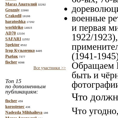
Магаз Анатолий
32292
дореволюци
Grozniy
22990
военные ре
Crakodil
19166
haratoshka
17292
и первая м
worldriko
14815
AD70
1922/1923)
12104
SAFARI
11552
применител
Spektor
8532
Ігор Кузьменко
8485
(1941-1945
Рыбак
7377
fischer
Обращаем 
6098
Все участники >>
быть и чёр
Топ 15
фотографи
по дополненным
публикациям:
Что должн
fischer
459
korostenec
436
Что угодно
Nadezda Mihhailova
186