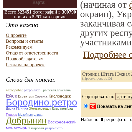
(начиная от
Карта:
-
окраин), Ук
Всего
523451
фотографий в
300790
постах в
5257
категориях.
заканчивая с
Это важно
других респ
О проекте
участниками
Вопросы и ответы
Рекомендуем
Подробнее о
Отказ от ответственности
Правообладателям
Реклама на проекте
Столица Штата Южная 
Слова для поиска:
(Просмотров: 3315)
автопробег
ретро-авто
Графская пристань
Ейск
Кисловодск
Сортировать по
Ессентуки
Саранск
Бородино.ретро
Показать на лен
Дисна
Гатчина
Железноводск
Елисаветград
Полоцк
Музейная улица
Добрынин
Найдено:
0
ретро фотогр
Воскресенский
монастырь
1 мировая
ретро-фото