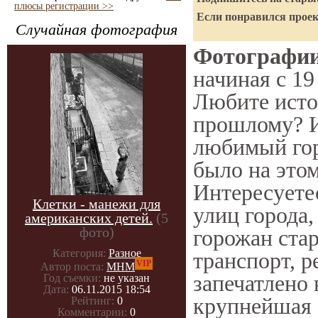
плюсы регистрации >>
Если понравился проек
Случайная фотография
Фотографии 
начиная с 19
Любите исто
прошлому? И
любимый гор
было на этом
Интересует
Клетки - манежи для
улиц города,
американских детей.
(5
фото)
горожан стар
Категория:
Разное
транспорт, р
VIP
Автор поста:
МНМ
запечатлено 
Год съемки:
не указан
Дата:
06.11.2015 18:54
крупнейшая 
Рейтинг:
0
Комментарии:
0