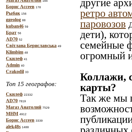
другие арх
Магаз Анатолий
184
Борис Ассеев
178
ретро авто
Рыбак
156
ggeolog
паровозов
д
88
kuban46
59
дети), кото
Брат
56
AD70
52
семейные ф
Світлана Бериславська
49
Klimbim
огромный и
48
Скилеф
41
Admin
40
Crakodil
33
Коллажи, 
Топ 15 географов:
карты?
Скилеф
Так же мы 
22332
AD70
7819
возможност
Магаз Анатолий
7529
МНМ
4912
публикации
Борис Ассеев
3339
alek48s
различных 
1488