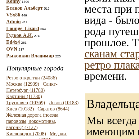
Ronny
1390
места при 
Белков Альберт
515
VSx86
446
вида - был
Admin
411
рода путеш
Lounge_Lizard
364
Гудков А.И.
274
прошлое. Т
Ed4x4
261
OVN
сканам ста
237
Рыковкин Владимир
225
ретро плак
Популярные города
времени.
Ретро открытки (24086)
Москва (12939)
Санкт-
Петербург (11780)
Картины (11730)
Владельца
Трускавец (10369)
Львов (10183)
Киев (10182)
Саратов (8644)
Железная дорога (поезда,
Мы всегда 
паровозы, локомотивы,
вагоны) (7127)
имеющим 
Кисловодск (7008)
Медали,