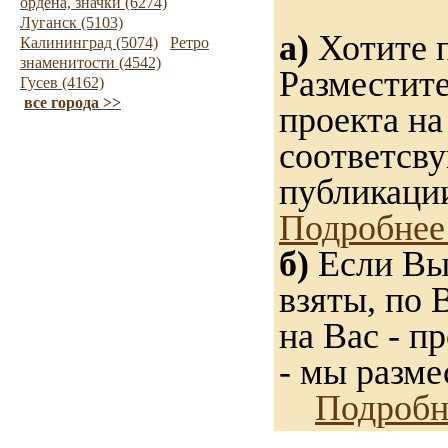
ордена, значки (6274)
Луганск (5103)
а)
Хотите п
Калининград (5074)
Ретро
знаменитости (4542)
Разместите
Гусев (4162)
все города >>
проекта на
соответсв
публикации
Подробнее
б)
Если Вы 
взяты, по 
на Вас - п
- мы разме
Подробн