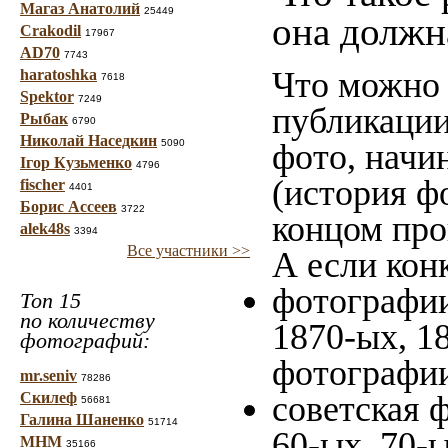
Магаз Анатолий
25449
она должн
Crakodil
17967
AD70
7743
Что можно 
haratoshka
7618
Spektor
7249
публикации
Рыбак
6790
Николай Наседкин
5090
фото, начи
Ігор Кузьменко
4796
(история ф
fischer
4401
Борис Ассеев
3722
концом про
alek48s
3394
Все участники >>
А если конк
фотографии
Топ 15
по количеству
1870-ых, 18
фотографий:
фотографии
mr.seniv
78286
Скилеф
советская 
56681
Галина Шаненко
51714
60-ых, 70-ы
МНМ
35166