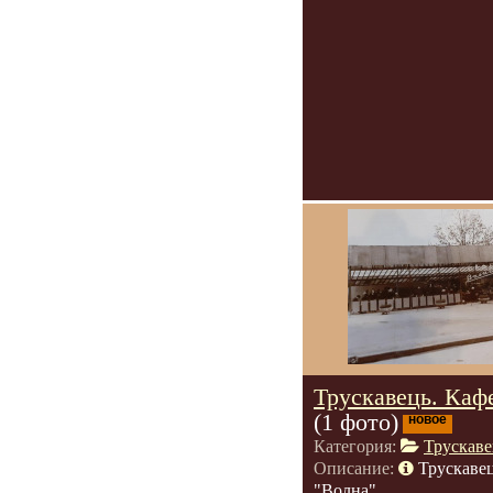
Трускавець. Каф
(1 фото)
новое
Категория:
Трускав
Описание:
Трускаве
"Волна".