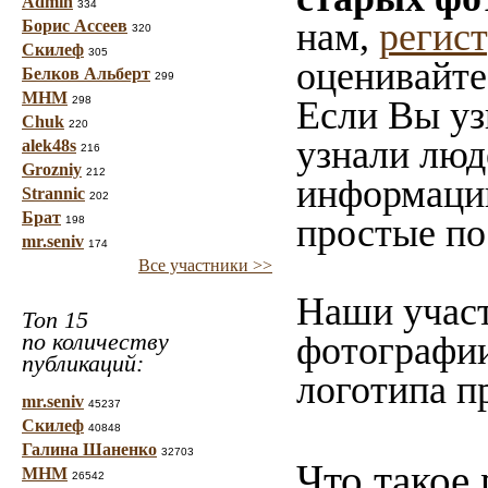
Admin
334
нам,
регис
Борис Ассеев
320
Скилеф
305
оценивайте
Белков Альберт
299
МНМ
298
Если Вы уз
Chuk
220
узнали люд
alek48s
216
Grozniy
212
информацию
Strannic
202
Брат
простые по
198
mr.seniv
174
Все участники >>
Наши участ
Топ 15
по количеству
фотографии
публикаций:
логотипа п
mr.seniv
45237
Скилеф
40848
Галина Шаненко
32703
Что такое
МНМ
26542