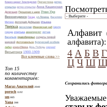
Комиссариат Земледелия
Пречистенка
ретро-
Посмотреть
Анна Кашинская
открытка
ретро-открытки
Улан-Удэ
Делегация
Прошение к царю
Верхнеудинск
Госад.
ул.Ленина.
Василево
Митино
фотограф Добрынин
Ильинка
Тверца
лесосплав
Ивановская наб
Центр
Алфавит
(
города
откртыка
авиаперелет
летчик
Васильев
правобережье
солдаты первой
алфавита):
мировой
фотопавильон
Купеческий особняк
лабаз
конец19века
День Победы
срочно!
4
А
Б
В
Г
Весьегонск
1900-1909
Все ключевые слова >>
Ц
Ч
Ш
Топ 15
по количеству
комментариев:
Сохранились фотогра
Магаз Анатолий
2040
poroch
1132
Уважаемые 
sm
865
Yana
398
старых фо