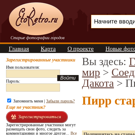
Старые фотографии городов
Главная
Карта
О проекте
Новые фот
Вы здесь:
Г
Зарегистрированные участники
Имя пользователя:
мир
>
Соед
Дакота
> П
Пароль:
Пирр ста
Запомнить меня |
Забыли пароль?
Еще не участник?
Зарегистрированные участники могут
размещать свои фото, следить за
комментариями и многое другое...
Все
Подпишитесь на старые