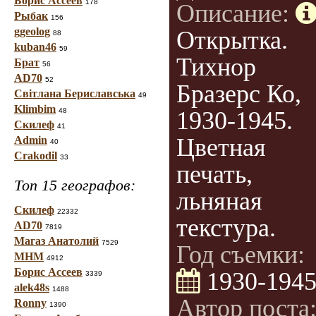
Борис Ассеев
178
Описание:
Рыбак
156
ggeolog
Открытка.
88
kuban46
59
Тихнор
Брат
56
AD70
52
Бразерс Ко,
Світлана Бериславська
49
Klimbim
48
1930-1945.
Скилеф
41
Цветная
Admin
40
Crakodil
33
печать,
Топ 15 географов:
льняная
Скилеф
22332
текстура.
AD70
7819
Магаз Анатолий
7529
Год съемки:
МНМ
4912
Борис Ассеев
1930-194
3339
alek48s
1488
Автор поста
Ronny
1390