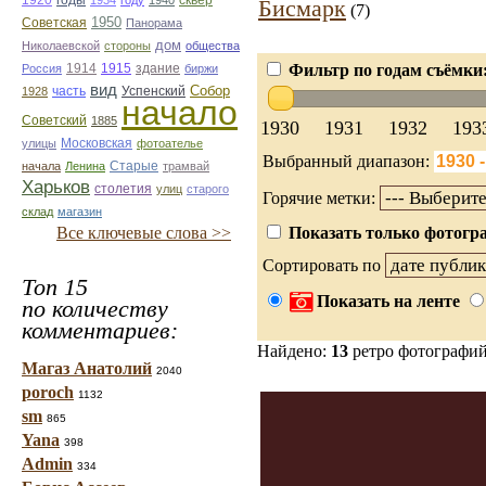
1920
1934
году
1940
Бисмарк
(7)
1950
Советская
Панорама
дом
Николаевской
стороны
общества
1914
1915
здание
Фильтр по годам съёмки
Россия
биржи
вид
Собор
Успенский
1928
часть
начало
Советский
1885
1930
1931
1932
193
улицы
Московская
фотоателье
Выбранный диапазон:
Старые
начала
Ленина
трамвай
Харьков
столетия
улиц
старого
Горячие метки:
склад
магазин
Все ключевые слова >>
Показать только фотогра
Сортировать по
Топ 15
Показать на ленте
по количеству
комментариев:
Найдено:
13
ретро фотографи
Магаз Анатолий
2040
poroch
1132
sm
865
Yana
398
Admin
334