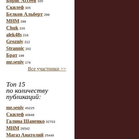
Борис Ассеев
320
Скилеф
305
Белков Альберт
299
МНМ
298
Chuk
220
alek48s
216
Grozniy
212
Strannic
202
Брат
198
mr.seniv
174
Все участники >>
Топ 15
по количеству
публикаций:
mr.seniv
45225
Скилеф
40848
Галина Шаненко
32703
МНМ
26542
Магаз Анатолий
25449