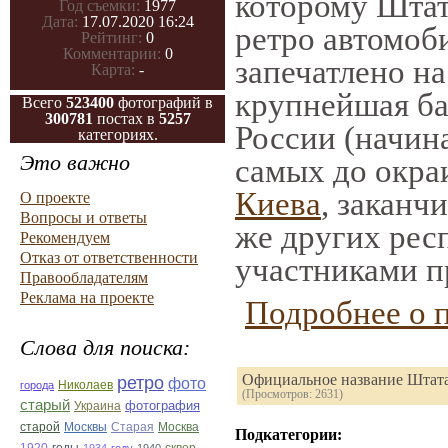
которому Штат
Год съемки:
1977
Дата:
17.07.2020 16:24
ретро автомоби
Рейтинг:
0
Комментарии:
0
запечатлено на
Карта:
-
крупнейшая ба
Всего
523400
фотографий в
300781
постах в
5257
России (начин
категориях.
Это важно
самых до окра
Киева
, заканч
О проекте
Вопросы и ответы
же других рес
Рекомендуем
Отказ от ответственности
участниками п
Правообладателям
Реклама на проекте
Подробнее о 
Слова для поиска:
Официальное название Штата: 
ретро
фото
Николаев
города
(Просмотров: 2631)
старый
фотография
Украина
Старая
Москва
старой
Москвы
Подкатегории:
годы
сквер