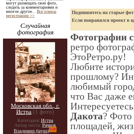
могут размещать свои фото,
следить за комментариями и
многое другое...
Все плюсы
Подпишитесь на старые фото
регистрации >>
Если понравился проект в ц
Случайная
фотография
Фотографии с
ретро фотограф
ЭтоРетро.ру!
Любите истори
прошлому? Инт
любимый город
что Вас даже е
Интересуетес
Московская обл., г.
Истра
(1 фото)
Дакота
? Фото
Категория:
Истра
площадей, жиз
Автор поста:
Рачков
VIP
Владимир (tayga)