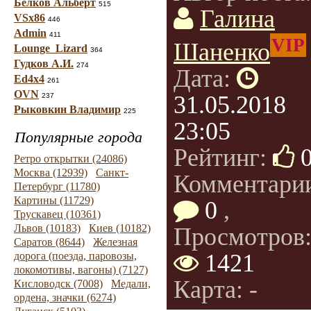
Белков Альберт
515
Галина
VSx86
446
Admin
411
VIP
Шаненко
Lounge_Lizard
364
Гудков А.И.
274
Дата:
Ed4x4
261
OVN
31.05.2018
237
Рыковкин Владимир
225
23:05
Популярные города
Рейтинг:
Ретро открытки (24086)
Москва (12939)
Санкт-
Комментари
Петербург (11780)
Картины (11729)
0
,
Трускавец (10361)
Львов (10183)
Киев (10182)
Просмотров
Саратов (8644)
Железная
1421
дорога (поезда, паровозы,
локомотивы, вагоны) (7127)
Карта: -
Кисловодск (7008)
Медали,
ордена, значки (6274)