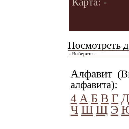
Карта: -
Посмотреть д
Алфавит
(Вы
алфавита):
4
А
Б
В
Г
Ч
Ш
Щ
Э