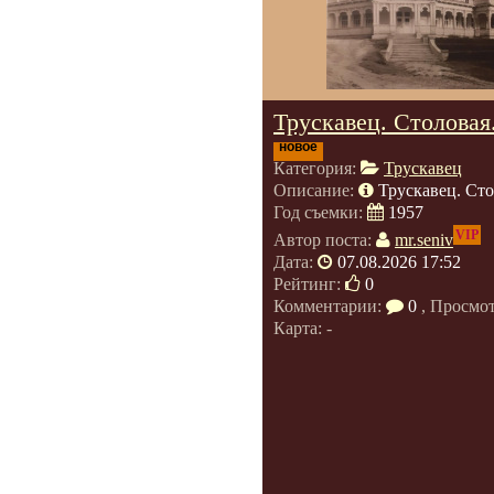
Трускавец. Столовая
новое
Категория:
Трускавец
Описание:
Трускавец. Сто
Год съемки:
1957
VIP
Автор поста:
mr.seniv
Дата:
07.08.2026 17:52
Рейтинг:
0
Комментарии:
0
, Просмо
Карта: -