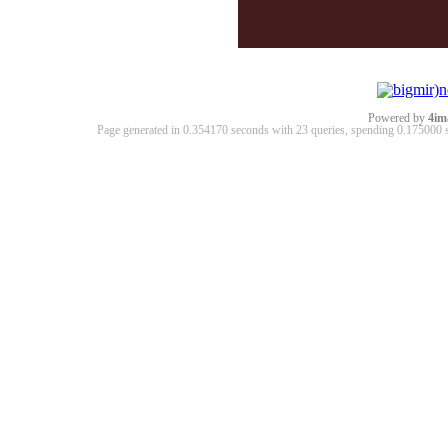
Powered by
4im
Page generated in 0.354170 seconds with 23 queries, spending 0.17500