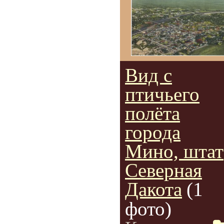
Вид с
птичьего
полёта
города
Мино, штат
Северная
Дакота
(1
фото)