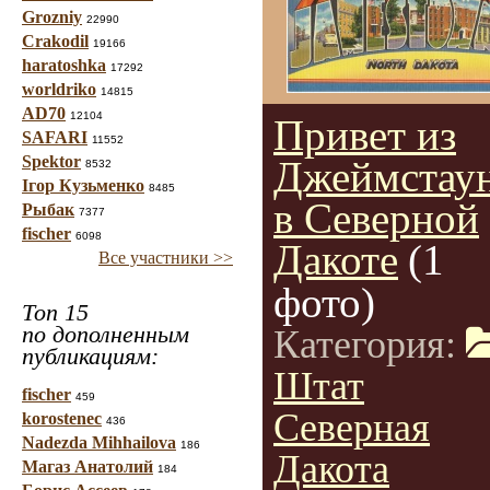
Grozniy
22990
Crakodil
19166
haratoshka
17292
worldriko
14815
AD70
12104
Привет из
SAFARI
11552
Spektor
Джеймстау
8532
Ігор Кузьменко
8485
в Северной
Рыбак
7377
fischer
6098
Дакоте
(1
Все участники >>
фото)
Топ 15
по дополненным
Категория:
публикациям:
Штат
fischer
459
Северная
korostenec
436
Nadezda Mihhailova
186
Дакота
Магаз Анатолий
184