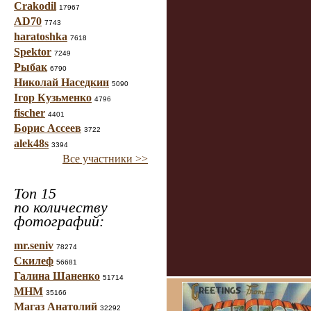
Crakodil
17967
AD70
7743
haratoshka
7618
Spektor
7249
Рыбак
6790
Николай Наседкин
5090
Ігор Кузьменко
4796
fischer
4401
Борис Ассеев
3722
alek48s
3394
Все участники >>
Топ 15
по количеству
фотографий:
mr.seniv
78274
Скилеф
56681
Галина Шаненко
51714
МНМ
35166
Магаз Анатолий
32292