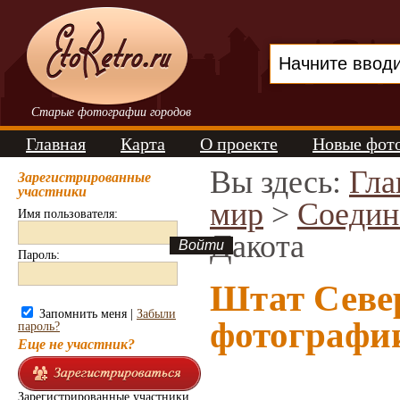
Старые фотографии городов
Главная
Карта
О проекте
Новые фот
Вы здесь:
Гла
Зарегистрированные
участники
мир
>
Соедин
Имя пользователя:
Дакота
Пароль:
Штат Севе
Запомнить меня |
Забыли
фотографи
пароль?
Еще не участник?
Зарегистрированные участники